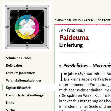
DIGITALE BIBLIOTHEK
ARCHIV
LEO FROBE
Leo Frobenius
Paideuma
Einleitung
Schule des Rades
1. Persönliches – Mechanis
RAD-Labor
I
Feste im Jahreskreis
m Jahre 1894 war mir die A
Die kleine Arbeit verfasst
Veranstaltungskalender
unternehmenden Entdeckungs-
Digitale Bibliothek
mich aber nicht enthalten, m
(Die späteren Werke
Richard K
Das Buch der Wandlungen
kränkende Entgegnung des bede
Links
Innersten meiner Seele und mei
Suche