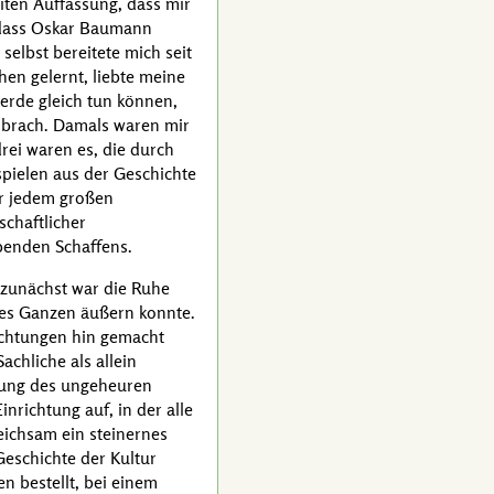
iten Auffassung, dass mir
 dass
Oskar Baumann
selbst bereitete mich seit
hen gelernt, liebte meine
erde gleich tun können,
enbrach. Damals waren mir
rei waren es, die durch
spielen aus der Geschichte
er jedem großen
schaftlicher
benden Schaffens.
: zunächst war die Ruhe
 des Ganzen äußern konnte.
achtungen hin gemacht
chliche als allein
dnung des ungeheuren
nrichtung auf, in der alle
eichsam ein steinernes
eschichte der Kultur
n bestellt, bei einem