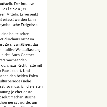
stellt. Der intuitive
zuerleben
; er
n Mitteln. Er versenkt
ht erfasst werden kann
 symbolische Ereignisse.
 eine heute selten
ier durchaus nicht im
fast Zwangsmäßiges, das
 intuitive Weltauffassung
h nicht. Auch
Goethes
stets wachsenden
 durchaus Recht hatte mit
Faust zitiert. Und
ischen den beiden Polen
ulturperiode (siehe
st, so muss ich die ersten
hauung je eher desto
bsolut mechanistische,
 schon gesagt wurde, um