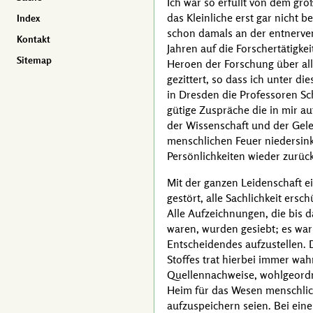
Ich war so erfüllt von dem gr
das Kleinliche erst gar nicht be
Index
schon damals an der entnervend
Kontakt
Jahren auf die Forschertätigke
Sitemap
Heroen der Forschung über all
gezittert, so dass ich unter 
in Dresden die Professoren
Sc
gütige Zuspräche die in mir au
der Wissenschaft und der Gele
menschlichen Feuer niedersink
Persönlichkeiten wieder zurüc
Mit der ganzen Leidenschaft ei
gestört, alle Sachlichkeit ers
Alle Aufzeichnungen, die bis 
waren, wurden gesiebt; es war
Entscheidendes aufzustellen.
Stoffes trat hierbei immer wah
Quellennachweise, wohlgeordne
Heim für das Wesen menschlich
aufzuspeichern seien. Bei ei