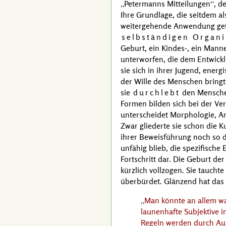
Petermanns Mitteilungen
, 
Ihre Grundlage, die seitdem a
weitergehende Anwendung gefu
selbständigen Organ
Geburt, ein Kindes-, ein Mann
unterworfen, die dem Entwick
sie sich in ihrer Jugend, ener
der Wille des Menschen bringt 
sie
durchlebt
den Menschen
Formen bilden sich bei der V
unterscheidet Morphologie, An
Zwar gliederte sie schon die K
ihrer Beweisführung noch so 
unfähig blieb, die spezifische
Fortschritt dar. Die Geburt de
kürzlich vollzogen. Sie taucht
überbürdet. Glänzend hat das
Man könnte an allem wa
launenhafte Subjektive in
Regeln werden durch Aus