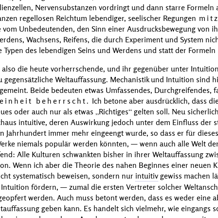
lienzellen, Nervensubstanzen vordringt und dann starre Formeln auf
anzen regellosen Reichtum lebendiger, seelischer Regungen
mit
 vom Unbedeutenden, den Sinn einer Ausdrucksbewegung von ihre
 Werdens, Wachsens, Reifens, die durch Experiment und System nic
tze Typen des lebendigen Seins und Werdens und statt der Formeln
 also die heute vorherrschende, und ihr gegenüber unter Intuition
 gegensätzliche Weltauffassung. Mechanistik und Intuition sind h
 gemeint. Beide bedeuten etwas Umfassendes, Durchgreifendes, 
einheit beherrscht.
Ich betone aber ausdrücklich, dass die
eues oder auch nur als etwas
Richtiges
gelten soll. Neu sicherlic
aus intuitive, deren Auswirkung jedoch unter dem Einfluss der 
n Jahrhundert immer mehr eingeengt wurde, so dass er für dieses
rke niemals populär werden könnten, — wenn auch alle Welt den 
end: Alle Kulturen schwankten bisher in ihrer Weltauffassung zw
tion. Wenn ich aber die Theorie des nahen Beginnes einer neuen K
 nicht systematisch beweisen, sondern nur
intuitiv
gewiss machen läs
tuition fördern, — zumal die ersten Vertreter solcher Weltansc
r geopfert werden. Auch muss betont werden, dass es weder eine a
eltauffassung geben kann. Es handelt sich vielmehr, wie eingangs