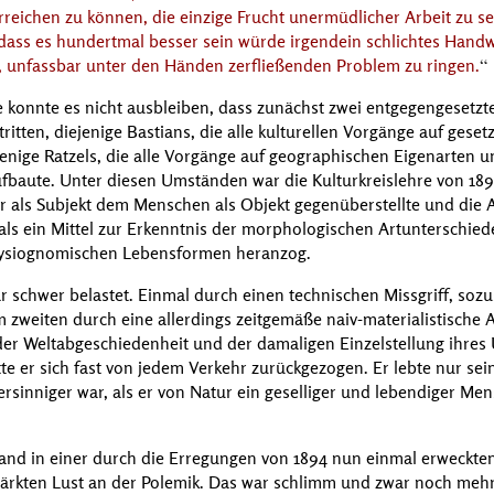
erreichen zu können, die einzige Frucht unermüdlicher Arbeit zu sei
, dass es hundertmal besser sein würde irgendein schlichtes Handwe
 unfassbar unter den Händen zerfließenden Problem zu ringen.
ie konnte es nicht ausbleiben, dass zunächst zwei entgegengeset
ritten, diejenige
Bastians
, die alle kulturellen Vorgänge auf ges
jenige
Ratzels
, die alle Vorgänge auf geographischen Eigenarten 
baute. Unter diesen Umständen war die Kulturkreislehre von 1897
tur als Subjekt dem Menschen als Objekt gegenüberstellte und die
s ein Mittel zur Erkenntnis der morphologischen Artunterschiede,
hysiognomischen Lebensformen heranzog.
r schwer belastet. Einmal durch einen technischen Missgriff, soz
 zweiten durch eine allerdings zeitgemäße naiv-materialistische 
 der Weltabgeschiedenheit und der damaligen Einzelstellung ihre
te er sich fast von jedem Verkehr zurückgezogen. Er lebte nur sein
rsinniger war, als er von Natur ein geselliger und lebendiger Me
tand in einer durch die Erregungen von 1894 nun einmal erweckt
rkten Lust an der Polemik. Das war schlimm und zwar noch mehr 