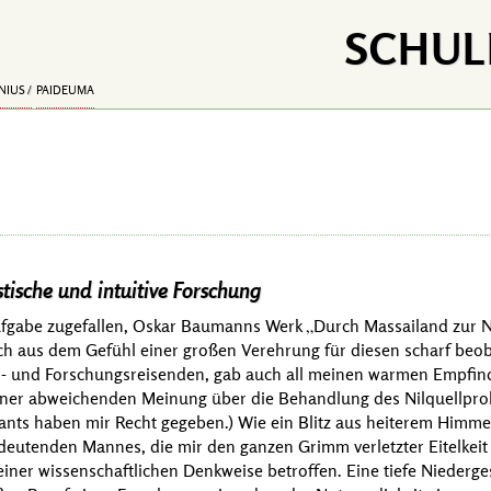
SCHUL
NIUS
PAIDEUMA
tische und intuitive Forschung
ufgabe zugefallen,
Oskar Baumanns
Werk
Durch Massailand zur N
e ich aus dem Gefühl einer großen Verehrung für diesen scharf be
 und Forschungsreisenden, gab auch all meinen warmen Empfin
einer abweichenden Meinung über die Behandlung des Nilquellpr
ants
haben mir Recht gegeben.) Wie ein Blitz aus heiterem Himmel
utenden Mannes, die mir den ganzen Grimm verletzter Eitelkeit z
ner wissenschaftlichen Denkweise betroffen. Eine tiefe Niederges