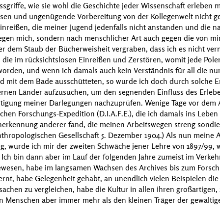
griffe, wie sie wohl die Geschichte jeder Wissenschaft erleben m
sen und ungenügende Vorbereitung von der Kollegenwelt nicht ger
inreißen, die meiner Jugend jedenfalls nicht anstanden und die 
gegen mich, sondern nach menschlicher Art auch gegen die von mir
er dem Staub der Bücherweisheit vergraben, dass ich es nicht ver
 die im rücksichtslosen Einreißen und Zerstören, womit jede Polem
 worden, und wenn ich damals auch kein Verständnis für all die n
nd mit dem Bade ausschütteten, so wurde ich doch durch solche 
 fernen Länder aufzusuchen, um den segnenden Einfluss des Erle
htigung meiner Darlegungen nachzuprüfen. Wenige Tage vor dem A
schen Forschungs-Expedition (
D.I.A.F.E.
), die ich damals ins Leben 
 Anerkennung anderer fand, die meinen Arbeitswegen streng sond
anthropologischen Gesellschaft
5. Dezember 1904.
) Als nun meine 
, wurde ich mir der zweiten Schwäche jener Lehre von 1897/99, 
 Ich bin dann aber im Lauf der folgenden Jahre zumeist im Verke
wesen, habe im langsamen Wachsen des Archives bis zum Forschu
ernt, habe Gelegenheit gehabt, an unendlich vielen Beispielen die
achen zu vergleichen, habe die Kultur in allen ihren großartigen,
 Menschen aber immer mehr als den kleinen Träger der gewaltig