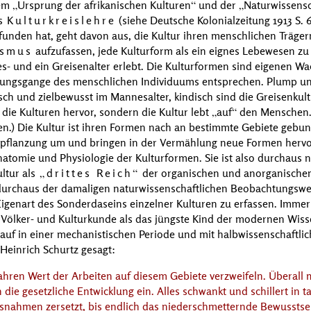
dem
Ursprung der afrikanischen Kulturen
und der
Naturwissensc
ls
Kulturkreislehre
(siehe
Deutsche Kolonialzeitung
1913 S. 
nden hat, geht davon aus, die Kultur ihren menschlichen Träger
ismus
aufzufassen, jede Kulturform als ein eignes Lebewesen zu 
es- und ein Greisenalter erlebt. Die Kulturformen sind eigenen 
lungsgange des menschlichen Individuums entsprechen. Plump u
gisch und zielbewusst im Mannesalter, kindisch sind die Greisenkul
die Kulturen hervor, sondern die Kultur lebt
auf
den Menschen. 
.) Die Kultur ist ihren Formen nach an bestimmte Gebiete gebund
erpflanzung um und bringen in der Vermählung neue Formen hervo
atomie und Physiologie der Kulturformen. Sie ist also durchaus n
ultur als
drittes Reich
der organischen und anorganischen 
durchaus der damaligen naturwissenschaftlichen Beobachtungswei
 Eigenart des Sonderdaseins einzelner Kulturen zu erfassen. Immerh
r Völker- und Kulturkunde als das jüngste Kind der modernen Wisse
e auf in einer mechanistischen Periode und mit halbwissenschaftl
Heinrich Schurtz
gesagt:
hren Wert der Arbeiten auf diesem Gebiete verzweifeln. Überall m
 die gesetzliche Entwicklung ein. Alles schwankt und schillert in 
nahmen zersetzt, bis endlich das niederschmetternde Bewusstsei