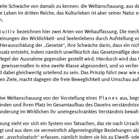
eite Schwäche von damals zu kennen: die Weltanschauung, aus der
 Leben im dritten Reiche, das Kulturleben ist aber seiner Natur e
h.
tuitiv
bezeichnen hier zwei Arten von Weltauffassung. Die mecha
inungen des Wirklichkeit- und Seelenlebens durch Aufstellung vo
r Herausschälung der
Gesetze
, ihre Schwäche darin, dass ein nic
satz entsteht, indem nämlich unwillkürlich das Gesetzmäßige d
egel der Ausnahme gegenüber gestellt wird. Hierdurch wird das
ewissermaßen in eine zweite Klasse abgesondert, und so verlie
d dabei gleichwertig urteilend zu sein. Das Prinzip führt zwar wie
ten Ziele, macht dagegen die freie Beweglichkeit und Umschau au
ive Weltanschauung von der Vorstellung eines
Planes
aus, begn
den und ihren Platz im Gesamtaufbau des Daseins verständnisvo
eränderung im Wirklichen ihr uneingeschränktes Verständnis bewah
sung sieht vor sich ein System von Tatsachen, das sie nach Ursac
t und aus dem sie vermeintlich allgemeingültige Beziehungen able
er
psychologisch
erfassen, nämlich indem sie bis zu Eiweiß- od