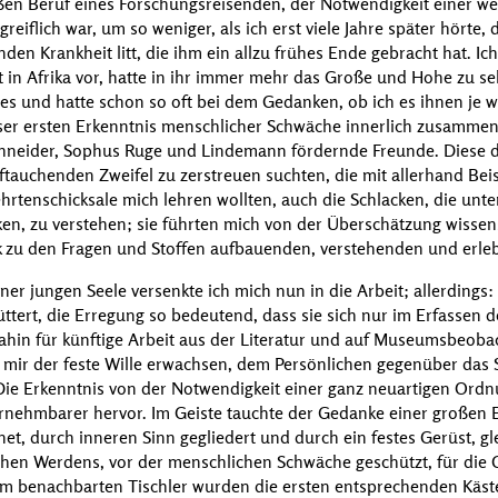
oßen Beruf eines Forschungsreisenden, der Notwendigkeit einer we
greiflich war, um so weniger, als ich erst viele Jahre später hörte,
en Krankheit litt, die ihm ein allzu frühes Ende gebracht hat. Ich 
it in Afrika vor, hatte in ihr immer mehr das Große und Hohe zu se
es und hatte schon so oft bei dem Gedanken, ob ich es ihnen je w
dieser ersten Erkenntnis menschlicher Schwäche innerlich zusamm
hneider
,
Sophus Ruge
und
Lindemann
fördernde Freunde. Diese d
ftauchenden Zweifel zu zerstreuen suchten, die mit allerhand Bei
hrtenschicksale mich lehren wollten, auch die Schlacken, die unt
en, zu verstehen; sie führten mich von der Überschätzung wissen
k zu den Fragen und Stoffen aufbauenden, verstehenden und erle
ner jungen Seele versenkte ich mich nun in die Arbeit; allerdings
chüttert, die Erregung so bedeutend, dass sie sich nur im Erfassen
dahin für künftige Arbeit aus der Literatur und auf Museumsbeob
 mir der feste Wille erwachsen, dem Persönlichen gegenüber das Sa
 Die Erkenntnis von der Notwendigkeit einer ganz neuartigen Or
rnehmbarer hervor. Im Geiste tauchte der Gedanke einer großen Ei
t, durch inneren Sinn gegliedert und durch ein festes Gerüst, gl
en Werdens, vor der menschlichen Schwäche geschützt, für die G
nem
benachbarten
Tischler wurden die ersten entsprechenden Käste