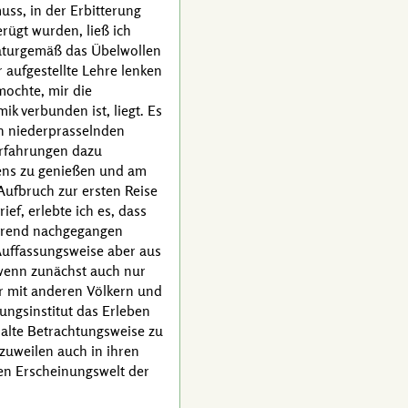
uss, in der Erbitterung
ügt wurden, ließ ich
naturgemäß das Übelwollen
 aufgestellte Lehre lenken
mochte, mir die
ik verbunden ist, liegt. Es
un niederprasselnden
Erfahrungen dazu
bens zu genießen und am
ufbruch zur ersten Reise
rief, erlebte ich es, dass
ierend nachgegangen
Auffassungsweise aber aus
wenn zunächst auch nur
hr mit anderen Völkern und
ngsinstitut das Erleben
 alte Betrachtungsweise zu
 zuweilen auch in ihren
en Erscheinungswelt der