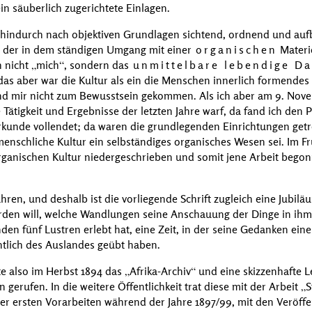
in säuberlich zugerichtete Einlagen.
 hindurch nach objektiven Grundlagen sichtend, ordnend und auf
 der in dem ständigen Umgang mit einer
organischen
Materie
h nicht
mich
, sondern das
unmittelbare lebendige Da
das aber war die Kultur als ein die Menschen innerlich formendes
nd mir nicht zum Bewusstsein gekommen. Als ich aber am
9. Nov
 Tätigkeit und Ergebnisse der letzten Jahre warf, da fand ich den
urkunde vollendet; da waren die grundlegenden Einrichtungen getr
 menschliche Kultur ein selbständiges organisches Wesen sei. Im Fr
rganischen Kultur niedergeschrieben und somit jene Arbeit bego
ren, und deshalb ist die vorliegende Schrift zugleich eine Jubiläu
erden will, welche Wandlungen seine Anschauung der Dinge in ihm
n fünf Lustren erlebt hat, eine Zeit, in der seine Gedanken eine s
tlich des Auslandes geübt haben.
te also im Herbst 1894 das
Afrika-Archiv
und eine skizzenhafte L
 gerufen. In die weitere Öffentlichkeit trat diese mit der Arbeit
S
er ersten Vorarbeiten während der Jahre 1897/99, mit den Veröffe