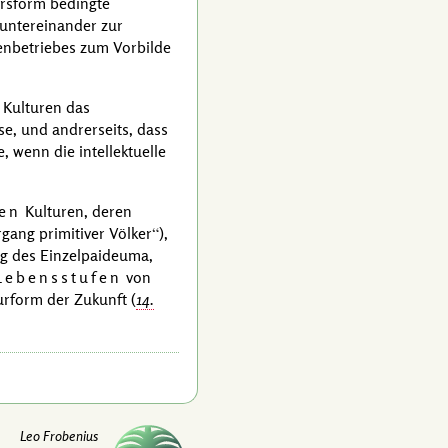
tersform bedingte
 untereinander zur
enbetriebes zum Vorbilde
 Kulturen das
e, und andrerseits, dass
, wenn die intellektuelle
ven
Kulturen, deren
gang primitiver Völker
),
ng des Einzelpaideuma,
Lebensstufen
von
urform der Zukunft (
14.
Leo Frobenius