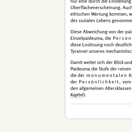
nur eine durch die Einstellung
Oberflächenerscheinung. Auch
ethischen Wertung kommen, we
des sozialen Lebens genommen
Diese Abweichung von der paid
Einzelpaideuma, die
Persön
diese Loslösung noch deutliche
Tyrannei unseres mechanistisc
Damit weitet sich der Blick un
Paideuma die Stufe der reinen
die der
monumentalen
Ku
der
Persönlichkeit,
vom 
den allgemeinen Altersklassen 
Kapitel
).