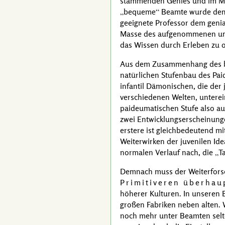
stammenden Genies und im Mann
bequeme
Beamte wurde dem 
geeignete Professor dem genia
Masse des aufgenommenen und 
das Wissen durch Erleben zu o
Aus dem Zusammenhang des bish
natürlichen Stufenbau des Pai
infantil Dämonischen, die der 
verschiedenen Welten, unterei
paideumatischen Stufe also au
zwei Entwicklungserscheinunge
erstere ist gleichbedeutend m
Weiterwirken der juvenilen Ide
normalen Verlauf nach, die
T
Demnach muss der Weiterfor
Primitiveren überhaup
höherer Kulturen. In unseren 
großen Fabriken neben alten.
noch mehr unter Beamten selte