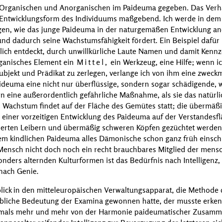
 Organischen und Anorganischen im Paideuma gegeben. Das Verhält
e Entwicklungsform des Individuums maßgebend. Ich werde in de
gen, wie das junge Paideuma in der naturgemäßen Entwicklung a
d dadurch seine Wachstumsfähigkeit fördert. Ein Beispiel dafür is
hlich entdeckt, durch unwillkürliche Laute Namen und damit Kennze
ganisches Element ein
Mittel,
ein Werkzeug, eine Hilfe; wenn i
 Subjekt und Prädikat zu zerlegen, verlange ich von ihm eine zwe
aideuma eine nicht nur überflüssige, sondern sogar schädigende, 
ern eine außerordentlich gefährliche Maßnahme, als sie das natür
s Wachstum findet auf der Fläche des Gemütes statt; die übermäß
 einer vorzeitigen Entwicklung des Paideuma auf der Verstandesfl
rten Leibern und übermäßig schweren Köpfen gezüchtet werden. 
em kindlichen Paideuma alles Dämonische schon ganz früh einschläf
 Mensch nicht doch noch ein recht brauchbares Mitglied der mensc
onders alternden Kulturformen ist das Bedürfnis nach Intelligenz,
 nach Genie.
lick in den mitteleuropäischen Verwaltungsapparat, die Methode
äbliche Bedeutung der Examina gewonnen hatte, der musste erken
amals mehr und mehr von der Harmonie paideumatischer Zusamm