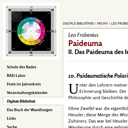
DIGITALE BIBLIOTHEK
ARCHIV
LEO FROBE
Leo Frobenius
Paideuma
II. Das Paideuma des 
Schule des Rades
10. Paideumatische Polari
RAD-Labor
U
Feste im Jahreskreis
nter den Lehrern meiner 
Erinnerung bleiben. Der 
Veranstaltungskalender
Philosophie und Geschichte de
Digitale Bibliothek
Ohne Zweifel war die eigentlic
Das Buch der Wandlungen
Heusler
; diese Menge des Wis
Links
Zuhörers. Das war bei
Heusler
Wanderung durch eine gebirgig
Suche