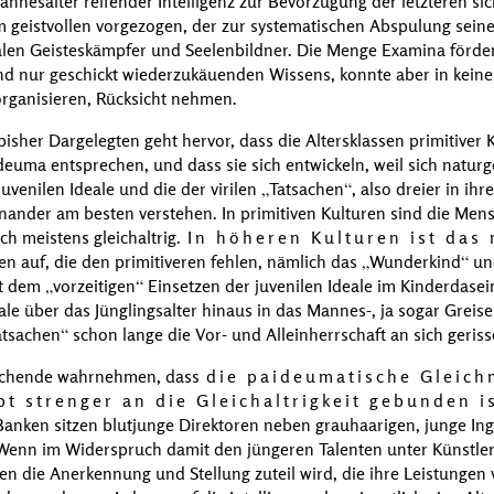
esalter reifender Intelligenz zur Bevorzugung der letzteren sic
geistvollen vorgezogen, der zur systematischen Abspulung seine
len Geisteskämpfer und Seelenbildner. Die Menge Examina fördert
nur geschickt wiederzukäuenden Wissens, konnte aber in keiner 
rganisieren, Rücksicht nehmen.
er Dargelegten geht hervor, dass die Altersklassen primitiver 
deuma entsprechen, und dass sie sich entwickeln, weil sich natur
juvenilen Ideale und die der virilen
Tatsachen
, also dreier in ih
nander am besten verstehen. In primitiven Kulturen sind die Men
ch meistens gleichaltrig.
In höheren Kulturen ist das 
n auf, die den primitiveren fehlen, nämlich das
Wunderkind
un
it dem
vorzeitigen
Einsetzen der juvenilen Ideale im Kinderdasein
ale über das Jünglingsalter hinaus in das Mannes-, ja sogar Greis
atsachen
schon lange die Vor- und Alleinherrschaft an sich geris
schende wahrnehmen, dass
die paideumatische Gleich
t strenger an die Gleichaltrigkeit gebunden i
Banken sitzen blutjunge Direktoren neben grauhaarigen, junge Ing
 Wenn im Widerspruch damit den jüngeren Talenten unter Künstle
n die Anerkennung und Stellung zuteil wird, die ihre Leistungen 