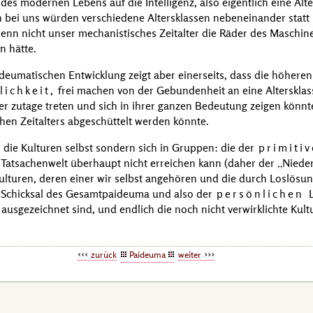
 des modernen Lebens auf die Intelligenz, also eigentlich eine Al
 bei uns würden verschiedene Altersklassen nebeneinander statt
nn nicht unser mechanistisches Zeitalter die Räder des Maschin
 hätte.
eumatischen Entwicklung zeigt aber einerseits, dass die höheren
lichkeit,
frei machen von der Gebundenheit an eine Altersklass
r zutage treten und sich in ihrer ganzen Bedeutung zeigen könnte
hen Zeitalters abgeschüttelt werden könnte.
d die Kulturen selbst sondern sich in Gruppen: die der
primiti
 Tatsachenwelt überhaupt nicht erreichen kann (daher der
Nieder
lturen, deren einer wir selbst angehören und die durch Loslösu
Schicksal des Gesamtpaideuma und also der
persönlichen 
ausgezeichnet sind, und endlich die noch nicht verwirklichte Kult
zurück
Paideuma
weiter