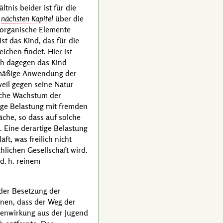
nis beider ist für die
m
nächsten Kapitel
über die
norganische Elemente
t das Kind, das für die
ichen findet. Hier ist
ch dagegen das Kind
ckmäßige Anwendung der
weil gegen seine Natur
liche Wachstum der
ige Belastung mit fremden
äche, so dass auf solche
Eine derartige Belastung
t, was freilich nicht
hlichen Gesellschaft wird.
d. h.
reinem
 der Besetzung der
nen, dass der Weg der
enwirkung aus der Jugend