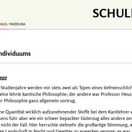
SCHUL
NIUS
PAIDEUMA
Individuums
tät
Studienjahre werden mir stets zwei als Typen eines tiefmenschli
eine lehrte kantische Philosophie; der andere war Professor
Heus
r Philosophie ganz allgemein vortrug.
he Quantität wirklich aufzunehmender Stoffe bei dem Kantlehrer w
sens fuhr aber wie ein schwer bepackter Güterzug alles andere z
nicht der Fall. Hier herrschte vielmehr die großartige Stimmung, w
e Landschaft in Nacht und Gewitter zu erwecken vermag; es war, 