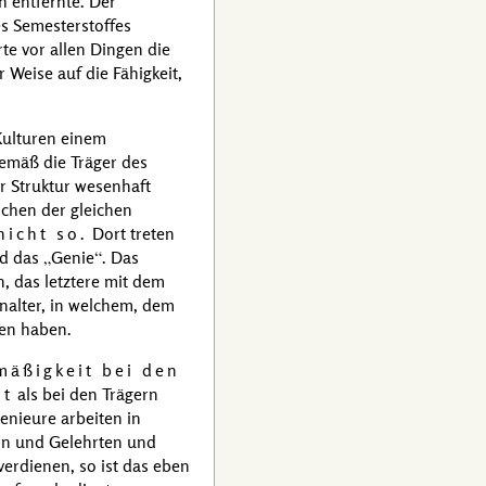
h entfernte. Der
s Semesterstoffes
e vor allen Dingen die
Weise auf die Fähigkeit,
Kulturen einem
gemäß die Träger des
rer Struktur wesenhaft
schen der gleichen
nicht so.
Dort treten
d das
Genie
. Das
, das letztere mit dem
enalter, in welchem, dem
sen haben.
mäßigkeit bei den
st
als bei den Trägern
enieure arbeiten in
rn und Gelehrten und
verdienen, so ist das eben