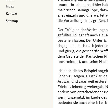
ununterbrochen, bald hier bald
Index
malerische Baumgruppe, dazwi
Kontakt
alles einzeln und unerwartet
die Vorstellung eines großen,
Sitemap
Der Erfolg beider Vorlesungen 
gefülltes Kollegheft nach Hau
bestehen lassen. Der Unterric
dagegen eilte ich nach jeder 
und gierig, die geschärfte W
dem Gebiete der Kantschen Phi
unvermindert, und seine Nach
Ich habe dieses Beispiel ange
Leben zu zeigen. Es ist klar, 
Art war, und zwar weil erstere
Erlebtes lebendig weitergab. 
andern von entscheidender Bede
wenn ungenutzt, im Laufe des L
bedeutet sie auch eine
blei