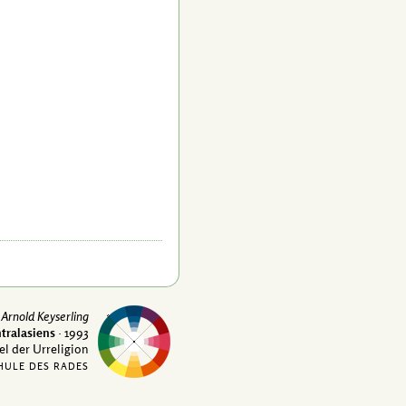
Arnold Keyserling
tralasiens
· 1993
el der Urreligion
HULE DES RADES