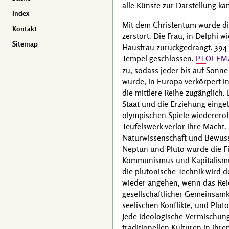
alle Künste zur Darstellung ka
Index
Mit dem Christentum wurde di
Kontakt
zerstört. Die Frau, in Delphi 
Sitemap
Hausfrau zurückgedrängt. 394
Tempel geschlossen.
PTOLEM
zu, sodass jeder bis auf Sonn
wurde, in Europa verkörpert in
die mittlere Reihe zugänglich.
Staat und die Erziehung einge
olympischen Spiele wiedereröf
Teufelswerk verlor ihre Mach
Naturwissenschaft und Bewusst
Neptun und Pluto wurde die Fi
Kommunismus und Kapitalismus,
die plutonische Technik wird 
wieder angehen, wenn das Reic
gesellschaftlicher Gemeinsam
seelischen Konflikte, und Plut
Jede ideologische Vermischung 
traditionellen Kulturen in ihr