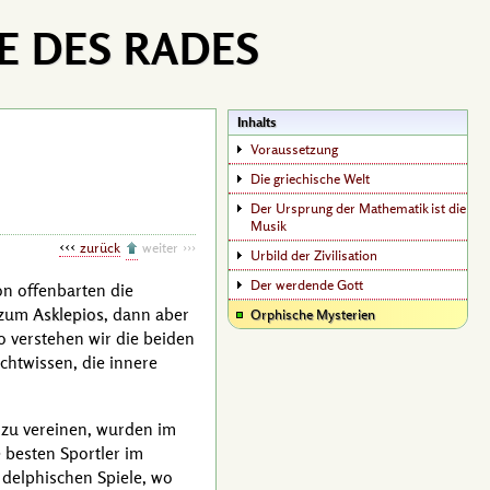
E DES RADES
Inhalts
Voraussetzung
Die griechische Welt
Der Ursprung der Mathematik ist die
Musik
zurück
weiter
Urbild der Zivilisation
Der werdende Gott
n offenbarten die
t zum
Asklepios
, dann aber
Orphische Mysterien
o verstehen wir die beiden
ichtwissen, die innere
e zu vereinen, wurden im
e besten Sportler im
delphischen Spiele, wo