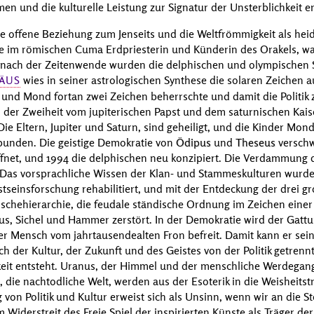
men und die kulturelle Leistung zur Signatur der Unsterblichkeit 
e offene Beziehung zum Jenseits und die Weltfrömmigkeit als he
wie im römischen Cuma Erdpriesterin und Künderin des Orakels, war
 nach der Zeitenwende wurden die delphischen und olympischen S
wies in seiner astrologischen Synthese die solaren Zeichen 
ÄUS
e und Mond fortan zwei Zeichen beherrschte und damit die Politik
 der Zweiheit vom jupiterischen Papst und dem saturnischen Kaiser
 Die Eltern, Jupiter und Saturn, sind geheiligt, und die Kinder Mo
bunden. Die geistige Demokratie von
Ödipus
und
Theseus
verschw
fnet, und 1994 die delphischen neu konzipiert. Die Verdammung d
t. Das vorsprachliche Wissen der Klan- und Stammeskulturen wurd
seinsforschung rehabilitiert, und mit der Entdeckung der drei g
schehierarchie, die feudale ständische Ordnung im Zeichen eine
 Sichel und Hammer zerstört. In der Demokratie wird der Gattun
der Mensch vom jahrtausendealten Fron befreit. Damit kann er se
h der Kultur, der Zukunft und des Geistes von der Politik getren
keit entsteht. Uranus, der Himmel und der menschliche Werdegan
o, die nachtodliche Welt, werden aus der Esoterik in die Weisheit
von Politik und Kultur erweist sich als Unsinn, wenn wir an die St
em Widerstreit des Freie Spiel der inspirierten Künste als Träger d