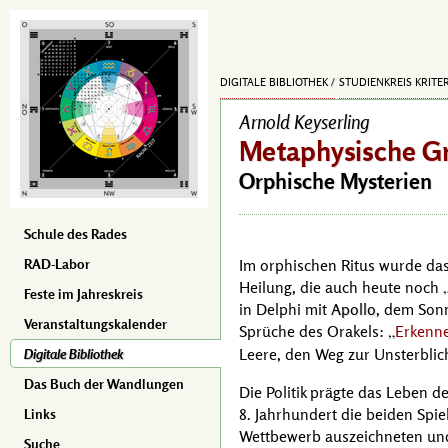
DIGITALE BIBLIOTHEK
STUDIENKREIS KRITE
Arnold Keyserling
Metaphysische G
Orphische Mysterien
Schule des Rades
Im orphischen Ritus wurde da
RAD-Labor
Heilung, die auch heute noch
Feste im Jahreskreis
in Delphi mit
Apollo
, dem Sonn
Veranstaltungskalender
Sprüche des Orakels:
Erkenne
Leere, den Weg zur Unsterblichk
Digitale Bibliothek
Das Buch der Wandlungen
Die Politik prägte das Leben d
8. Jahrhundert
die beiden Spiel
Links
Wettbewerb auszeichneten und
Suche