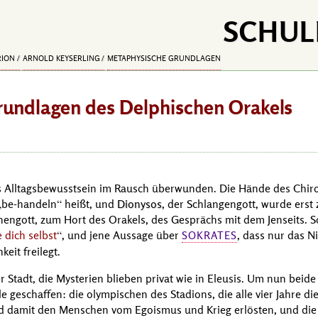
SCHUL
RION
ARNOLD KEYSERLING
METAPHYSISCHE GRUNDLAGEN
rundlagen
des Delphischen Orakels
s Alltagsbewusstsein im Rausch überwunden. Die Hände des Chiro
be-handeln
heißt, und
Dionysos
, der Schlangengott, wurde ers
engott, zum Hort des Orakels, des Gesprächs mit dem Jenseits. S
 dich selbst
, und jene Aussage über
, dass nur das N
SOKRATES
eit freilegt.
er Stadt, die Mysterien blieben privat wie in Eleusis. Um nun beid
e geschaffen: die olympischen des Stadions, die alle vier Jahre di
 damit den Menschen vom Egoismus und Krieg erlösten, und die 