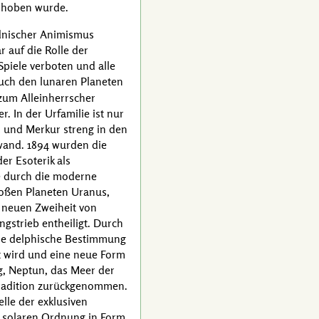
erhoben wurde.
idnischer Animismus
 auf die Rolle der
piele verboten und alle
auch den lunaren Planeten
 zum Alleinherrscher
. In der Urfamilie ist nur
nd und Merkur streng in den
and. 1894 wurden die
er Esoterik als
e durch die moderne
roßen Planeten Uranus,
r neuen Zweiheit von
gstrieb entheiligt. Durch
ine delphische Bestimmung
nt wird und eine neue Form
g, Neptun, das Meer der
stradition zurückgenommen.
elle der exklusiven
er solaren Ordnung in Form