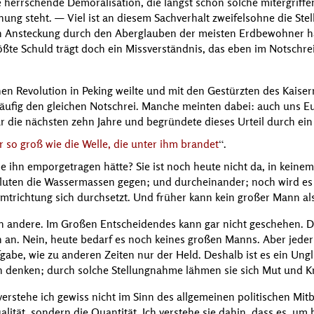
te herrschende Demoralisation, die längst schon solche mitergriffe
ehung steht. — Viel ist an diesem Sachverhalt zweifelsohne die S
en Ansteckung durch den Aberglauben der meisten Erdbewohner hab
ößte Schuld trägt doch ein Missverständnis, das eben im Notsch
hen Revolution in Peking weilte und mit den Gestürzten des Kaise
 häufig den gleichen Notschrei. Manche meinten dabei: auch uns E
 für die nächsten zehn Jahre und begründete dieses Urteil durch ei
 so groß wie die Welle, die unter ihm brandet
.
die ihn emporgetragen hätte? Sie ist noch heute nicht da, in kein
fluten die Wassermassen gegen; und durcheinander; noch wird es 
amtrichtung sich durchsetzt. Und früher kann kein großer Mann als
en andere. Im Großen Entscheidendes kann gar nicht geschehen. 
 an. Nein, heute bedarf es noch keines großen Manns. Aber jeder 
gabe, wie zu anderen Zeiten nur der Held. Deshalb ist es ein Ungl
h denken; durch solche Stellungnahme lähmen sie sich Mut und Kr
erstehe ich gewiss nicht im Sinn des allgemeinen politischen Mi
alität, sondern die Quantität. Ich verstehe sie dahin, dass es, um