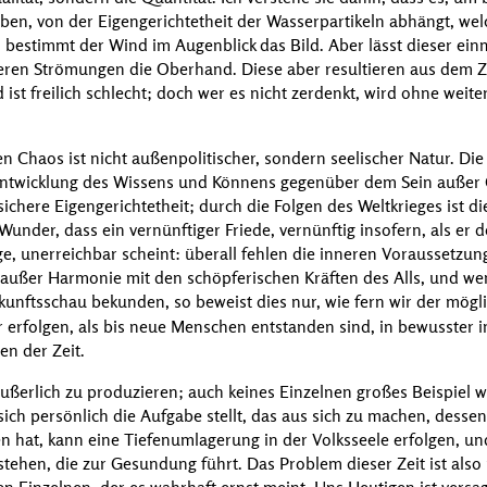
en, von der Eigengerichtetheit der Wasserpartikeln abhängt, we
l bestimmt der Wind im Augenblick das Bild. Aber lässt dieser ein
feren Strömungen die Oberhand. Diese aber resultieren aus dem 
 ist freilich schlecht; doch wer es nicht zerdenkt, wird ohne weite
en Chaos ist nicht außenpolitischer, sondern seelischer Natur. Die
ntwicklung des Wissens und Könnens gegenüber dem Sein außer G
sichere Eigengerichtetheit; durch die Folgen des Weltkrieges ist d
Wunder, dass ein vernünftiger Friede, vernünftig insofern, als e
e, unerreichbar scheint: überall fehlen die inneren Voraussetzun
 außer Harmonie mit den schöpferischen Kräften des Alls, und wen
unftsschau bekunden, so beweist dies nur, wie fern wir der mög
r erfolgen, als bis neue Menschen entstanden sind, in bewusster 
en der Zeit.
ußerlich zu produzieren; auch keines Einzelnen großes Beispiel w
ich persönlich die Aufgabe stellt, das aus sich zu machen, dessen
 hat, kann eine Tiefenumlagerung in der Volksseele erfolgen, u
tehen, die zur Gesundung führt. Das Problem dieser Zeit ist also