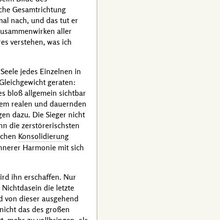
lche Gesamtrichtung
mal nach, und das tut er
Zusammenwirken aller
res verstehen, was ich
 Seele jedes Einzelnen in
leichgewicht geraten:
ies bloß allgemein sichtbar
r dem realen und dauernden
gen dazu. Die Sieger nicht
n die zerstörerischsten
lichen
Konsolidierung
innerer Harmonie mit sich
ird ihn erschaffen. Nur
 Nichtdasein die letzte
nd von dieser ausgehend
 nicht das des großen