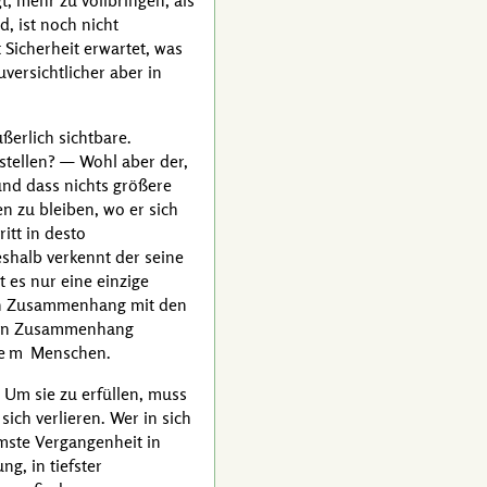
, mehr zu vollbringen, als
, ist noch nicht
Sicherheit erwartet, was
versichtlicher aber in
ßerlich sichtbare.
tellen? — Wohl aber der,
 und dass nichts größere
n zu bleiben, wo er sich
itt in desto
eshalb verkennt der seine
t es nur eine einzige
 den Zusammenhang mit den
 den Zusammenhang
dem
Menschen.
. Um sie zu erfüllen, muss
ich verlieren. Wer in sich
mmste Vergangenheit in
g, in tiefster