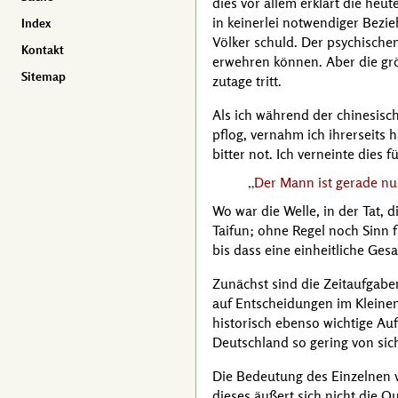
dies vor allem erklärt die heu
in keinerlei notwendiger Bezi
Index
Völker schuld. Der psychisch
Kontakt
erwehren können. Aber die gr
Sitemap
zutage tritt.
Als ich während der chinesisc
pflog, vernahm ich ihrerseits
bitter not. Ich verneinte dies
Der Mann ist gerade nur
Wo war die Welle, in der Tat, 
Taifun; ohne Regel noch Sinn 
bis dass eine einheitliche Ges
Zunächst sind die Zeitaufgab
auf Entscheidungen im Kleinen
historisch ebenso wichtige Auf
Deutschland so gering von sic
Die Bedeutung des Einzelnen v
dieses äußert sich nicht die Qu