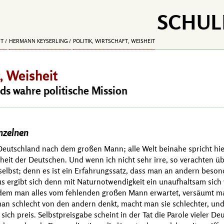
SCHUL
IT
HERMANN KEYSERLING
POLITIK, WIRTSCHAFT, WEISHEIT
t, Weisheit
s wahre politische Mission
nzelnen
n Deutschland nach dem großen Mann; alle Welt beinahe spricht hi
heit der Deutschen. Und wenn ich nicht sehr irre, so verachten üb
lbst; denn es ist ein Erfahrungssatz, dass man an andern besonde
aus ergibt sich denn mit Naturnotwendigkeit ein unaufhaltsam sich
ndem man alles vom fehlenden großen Mann erwartet, versäumt man
an schlecht von den andern denkt, macht man sie schlechter, un
 sich preis. Selbstpreisgabe scheint in der Tat die Parole vieler D