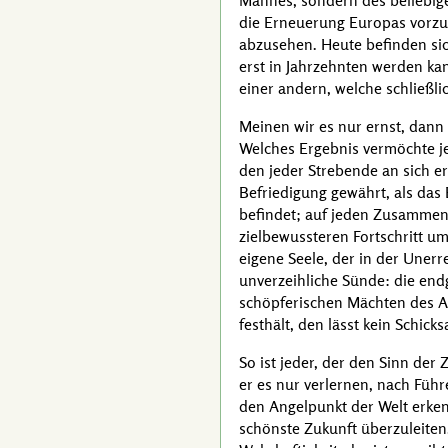
Mannes, sondern des beliebigen
die Erneuerung Europas vorzub
abzusehen. Heute befinden sic
erst in Jahrzehnten werden ka
einer andern, welche schließli
Meinen wir es nur ernst, dann 
Welches Ergebnis vermöchte j
den jeder Strebende an sich er
Befriedigung gewährt, als das 
befindet; auf jeden Zusammenb
zielbewussteren Fortschritt um
eigene Seele, der in der Unerr
unverzeihliche Sünde: die endg
schöpferischen Mächten des A
festhält, den lässt kein Schick
So ist jeder, der den Sinn der
er es nur verlernen, nach Führ
den Angelpunkt der Welt erken
schönste Zukunft überzuleiten.