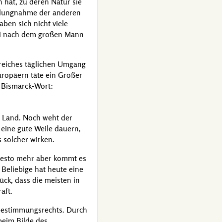
n hat, zu deren Natur sie
tellungnahme der anderen
en sich nicht viele
rei nach dem großen Mann
rreiches täglichen Umgang
uropäern täte ein Großer
n
Bismarck
-Wort:
em Land. Noch weht der
eine gute Weile dauern,
 solcher wirken.
Desto mehr aber kommt es
Beliebige hat heute eine
ück, dass die meisten in
aft.
tbestimmungsrechts. Durch
 beim Bilde des