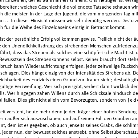
 Einzelnen, der es wahrhaft ernst meint. Uns Heutigen ist versagt
ereiten; welches Geschlecht die vollendete Tatsache schauen wird
h die meisten in der Lage der Jugend, die vom morgenden Tag mit 
nn … In dieser Hinsicht müssen wir sehr demütig werden. Desto zu
ch für die Weihe des Einzeldaseins einzig in Betracht kommt.
ist der persönliche Erfolg vollkommen gewiss. Freilich nicht der äu
e den Unendlichkeitsdrang des strebenden Menschen zufriedenzus
fährt, dass das Streben als solches eine schöpferische Macht ist,
Bewusstsein des Strebenkönnens selbst. Keiner braucht dort stehe
ruch kann Wiederaufrichtung erfolgen, jeder zeitweilige Rückschr
schlagen. Dies hängt einzig von der Intensität des Strebens ab. D
eichbarkeit des Endziels einen Grund zur Trauer sieht; deshalb gib
ültige Verzweiflung. Wer sich preisgibt, verliert damit wirklich
lls. Wer hingegen zähen Willens durch alle Schicksale hindurch
sal fallen. Dies gilt nicht allein vom Bevorzugten, sondern von
je
 Zeit versteht, heute mehr denn je der Träger einer hohen Sendung
ern außer sich auszuschauen, und auf keinen Fall den Glauben an s
nt, dem ist es gegeben, ob auch jenseits seines Grabs, die schli
 Jeder nun, der bewusst solches anstrebt, ohne Selbstüberschätzun