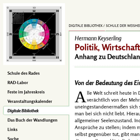
DIGITALE BIBLIOTHEK
SCHULE DER WEISHE
Hermann Keyserling
Politik, Wirtschaf
Anhang zu Deutschland
Schule des Rades
Von der Bedeutung des Ei
RAD-Labor
A
Feste im Jahreskreis
lle Welt schreit heute i
verächtlich von der Mehr
Veranstaltungskalender
uneingestandenermaßen sich se
Digitale Bibliothek
man bei sich nicht liebt. Hier
allgemeiner Seelenzustand. I
Das Buch der Wandlungen
Ansprüche zu stellen; indem m
Links
selbst gegenüber tut, gibt man
Suche