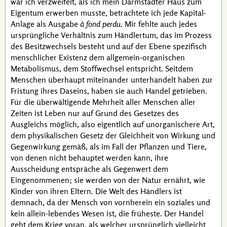
war ich verzweifelt, als ich mein Darmstädter Haus zum
Eigentum erwerben musste, betrachtete ich jede Kapital-
Anlage als Ausgabe
à fond perdu.
Mir fehlte auch jedes
ursprüngliche Verhältnis zum Händlertum, das im Prozess
des Besitzwechsels besteht und auf der Ebene spezifisch
menschlicher Existenz dem allgemein-organischen
Metabolismus, dem Stoffwechsel entspricht. Seitdem
Menschen überhaupt miteinander unterhandelt haben zur
Fristung ihres Daseins, haben sie auch Handel getrieben.
Für die überwältigende Mehrheit aller Menschen aller
Zeiten ist Leben nur auf Grund des Gesetzes des
Ausgleichs möglich, also eigentlich auf unorganischere Art,
dem physikalischen Gesetz der Gleichheit von Wirkung und
Gegenwirkung gemäß, als im Fall der Pflanzen und Tiere,
von denen nicht behauptet werden kann, ihre
Ausscheidung entspräche als Gegenwert dem
Eingenommenen; sie werden von der Natur ernährt, wie
Kinder von ihren Eltern. Die Welt des Händlers ist
demnach, da der Mensch von vornherein ein soziales und
kein allein-lebendes Wesen ist, die früheste. Der Handel
geht dem Krieg voran, als welcher ursprünglich vielleicht