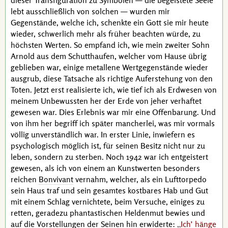
dieser
Transfiguration
zu Symbolen — die begeistete Seele
lebt ausschließlich von solchen — wurden mir
Gegenstände, welche ich, schenkte ein Gott sie mir heute
wieder, schwerlich mehr als früher beachten würde, zu
höchsten Werten. So empfand ich, wie mein zweiter Sohn
Arnold
aus dem Schutthaufen, welcher vom Hause übrig
geblieben war, einige metallene Wertgegenstände wieder
ausgrub, diese Tatsache als richtige Auferstehung von den
Toten. Jetzt erst realisierte ich, wie tief ich als Erdwesen von
meinem Unbewussten her der Erde von jeher verhaftet
gewesen war. Dies Erlebnis war mir eine Offenbarung. Und
von ihm her begriff ich später mancherlei, was mir vormals
völlig unverständlich war. In erster Linie, inwiefern es
psychologisch möglich ist, für seinen Besitz nicht nur zu
leben, sondern zu sterben. Noch 1942 war ich entgeistert
gewesen, als ich von einem an Kunstwerten besonders
reichen
Bonvivant
vernahm, welcher, als ein Lufttorpedo
sein Haus traf und sein gesamtes kostbares Hab und Gut
mit einem Schlag vernichtete, beim Versuche, einiges zu
retten, geradezu phantastischen Heldenmut bewies und
auf die Vorstellungen der Seinen hin erwiderte:
Ich’ hänge