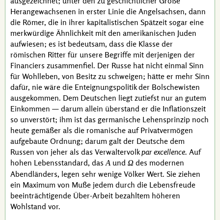
ausgezeichnet; unter den zu geschichtlicher Größe
Herangewachsenen in erster Linie die Angelsachsen, dann
die Römer, die in ihrer kapitalistischen Spätzeit sogar eine
merkwürdige Ähnlichkeit mit den amerikanischen Juden
aufwiesen; es ist bedeutsam, dass die Klasse der
römischen Ritter für unsere Begriffe mit derjenigen der
Financiers zusammenfiel. Der Russe hat nicht einmal Sinn
für Wohlleben, von Besitz zu schweigen; hätte er mehr Sinn
dafür, nie wäre die Enteignungspolitik der Bolschewisten
ausgekommen. Dem Deutschen liegt zutiefst nur an gutem
Einkommen — darum allein überstand er die Inflationszeit
so unverstört; ihm ist das germanische Lehensprinzip noch
heute gemäßer als die romanische auf Privatvermögen
aufgebaute Ordnung; darum galt der Deutsche dem
Russen von jeher als das Verwaltervolk
par excellence.
Auf
hohen Lebensstandard, das
und
des modernen
Α
Ω
Abendländers, legen sehr wenige Völker Wert. Sie ziehen
ein Maximum von Muße jedem durch die Lebensfreude
beeinträchtigende Über-Arbeit bezahltem höheren
Wohlstand vor.