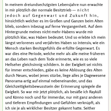
In meinem dreiundsechzigsten Lebensjahre nun erwachte
in mir plötzlich der normale Besitztrieb —
nicht
jedoch auf Gegenwart und Zukunft hin
,
hinsichtlich welcher es im Großen und Ganzen beim Alten
blieb, sondern inbezug auf ferne Vergangenheit. Auf dem
Hintergrunde meines nicht-mehr-Habens wurde mir
plötzlich klar, was Haben bedeutet. Und so erlebte ich mein
längst verlorenes und verjährtes Haben so intensiv, wie ein
Mensch starken Besitzgefühls die erfüllte Gegenwart. Es
war dies eine Periode, welche mehr als alle meine früheren
an das Leben nach dem Tode erinnerte, wie es so viele
Hellseher gleichsinnig schildern. In der Ewigkeit sei nichts
für immer entschieden, gäbe es keine Ablösung des Alten
durch Neues, wobei jenes stürbe, liege alles je Dagewesene
Panorama-artig auf einmal nebeneinander, und das
Gleichzeitigkeitsbewusstsein der Erinnerung spiegele die
Ewigkeit. So war mir jetzt plötzlich, als besäße ich Rayküll
und Könno noch und für immerdar, nur mit ganz anderen
und tieferen Empfindungen und Gefühlen verknüpft, als
ich sie je als wirklicher Besitzer gekannt hatte. Seither