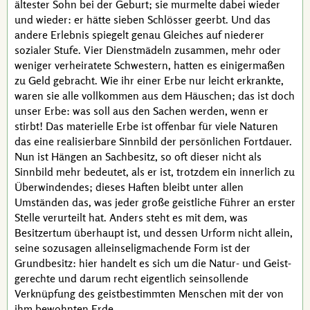
ältester Sohn bei der Geburt; sie murmelte dabei wieder
und wieder: er hätte sieben Schlösser geerbt. Und das
andere Erlebnis spiegelt genau Gleiches auf niederer
sozialer Stufe. Vier Dienstmädeln zusammen, mehr oder
weniger verheiratete Schwestern, hatten es einigermaßen
zu Geld gebracht. Wie ihr einer Erbe nur leicht erkrankte,
waren sie alle vollkommen aus dem Häuschen; das ist doch
unser Erbe: was soll aus den Sachen werden, wenn er
stirbt! Das materielle Erbe ist offenbar für viele Naturen
das eine realisierbare Sinnbild der persönlichen Fortdauer.
Nun ist Hängen an Sachbesitz, so oft dieser nicht als
Sinnbild mehr bedeutet, als er ist, trotzdem ein innerlich zu
Überwindendes; dieses Haften bleibt unter allen
Umständen das, was jeder große geistliche Führer an erster
Stelle verurteilt hat. Anders steht es mit dem, was
Besitzertum überhaupt ist, und dessen Urform nicht allein,
seine sozusagen alleinseligmachende Form ist der
Grundbesitz: hier handelt es sich um die Natur- und Geist-
gerechte und darum recht eigentlich seinsollende
Verknüpfung des geistbestimmten Menschen mit der von
ihm bewohnten Erde.