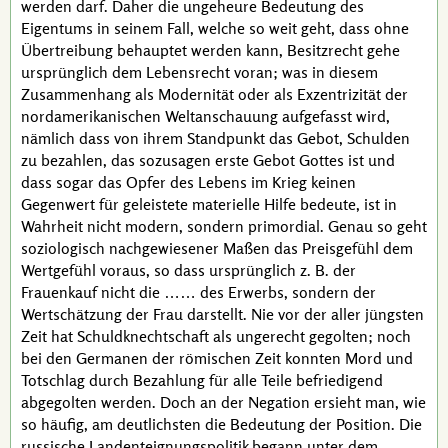
werden darf. Daher die ungeheure Bedeutung des
Eigentums in seinem Fall, welche so weit geht, dass ohne
Übertreibung behauptet werden kann, Besitzrecht gehe
ursprünglich dem Lebensrecht voran; was in diesem
Zusammenhang als Modernität oder als Exzentrizität der
nordamerikanischen Weltanschauung aufgefasst wird,
nämlich dass von ihrem Standpunkt das Gebot, Schulden
zu bezahlen, das sozusagen erste Gebot Gottes ist und
dass sogar das Opfer des Lebens im Krieg keinen
Gegenwert für geleistete materielle Hilfe bedeute, ist in
Wahrheit nicht modern, sondern
primordial
. Genau so geht
soziologisch nachgewiesener Maßen das Preisgefühl dem
Wertgefühl voraus, so dass ursprünglich
z. B.
der
Frauenkauf nicht die …… des Erwerbs, sondern der
Wertschätzung der Frau darstellt. Nie vor der aller jüngsten
Zeit hat Schuldknechtschaft als ungerecht gegolten; noch
bei den Germanen der römischen Zeit konnten Mord und
Totschlag durch Bezahlung für alle Teile befriedigend
abgegolten werden. Doch an der Negation ersieht man, wie
so häufig, am deutlichsten die Bedeutung der Position. Die
russische Landenteignungspolitik begann unter dem