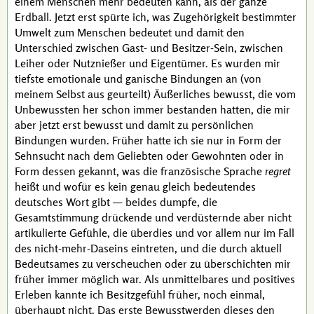
einem Menschen mehr bedeuten kann, als der ganze
Erdball. Jetzt erst spürte ich, was Zugehörigkeit bestimmter
Umwelt zum Menschen bedeutet und damit den
Unterschied zwischen Gast- und Besitzer-Sein, zwischen
Leiher oder Nutznießer und Eigentümer. Es wurden mir
tiefste emotionale und ganische Bindungen an (von
meinem Selbst aus geurteilt) Äußerliches bewusst, die vom
Unbewussten her schon immer bestanden hatten, die mir
aber jetzt erst bewusst und damit zu persönlichen
Bindungen wurden. Früher hatte ich sie nur in Form der
Sehnsucht nach dem Geliebten oder Gewohnten oder in
Form dessen gekannt, was die französische Sprache
regret
heißt und wofür es kein genau gleich bedeutendes
deutsches Wort gibt — beides dumpfe, die
Gesamtstimmung drückende und verdüsternde aber nicht
artikulierte Gefühle, die überdies und vor allem nur im Fall
des nicht-mehr-Daseins eintreten, und die durch aktuell
Bedeutsames zu verscheuchen oder zu überschichten mir
früher immer möglich war. Als unmittelbares und positives
Erleben kannte ich Besitzgefühl früher, noch einmal,
überhaupt nicht. Das erste Bewusstwerden dieses den