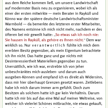
aus dem Reiche kommen ließ, um unsere Landwirtschaft
auf modernster Basis neu zu organisieren, wobei ich als
einer der ersten mitwirkte — mein Berater in Rayküll und
Könno war der spätere deutsche Landwirtschaftsminister
Warmbold
— da bemerkte des letzteren erster Mitarbeiter,
des Namens entsinne ich mich nicht mehr, nachdem er des
öfteren bei mir geweilt hatte:
So etwas sah ich noch nie:
Sie hausen in Rayküll, als gehöre es Ihnen nicht.
Dem war
wirklich so. Nur
verantwortlich
fühlte ich mich dem
ererbten Besitz gegenüber, als mein Eigentum betrachtete
ich ihn nicht. Das hatte ganz und gar nichts mit
Desinteressiertheit Materiellem gegenüber zu tun.
Unersättlich, wie ich war, erstrebte ich von jeher
unbeschränktes mich-ausleben- und darum auch
ausgeben-Können und empfand ich es direkt als Widersinn,
dass mir hier überhaupt Grenzen gesetzt waren. Zeitlebens
habe ich mich darum immer arm gefühlt. Doch zum
Besitzen als solchem hatte ich gar kein Verhältnis. Darum
hatte ich mir bis auf das eine Mal auf meiner Weltreise, von
welcher ich vielerlei Schönes mitbrachte, nie etwas gekauft,