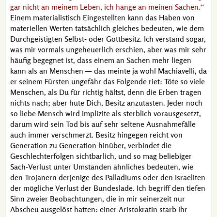
gar nicht an meinem Leben, ich hänge an meinen Sachen.
Einem materialistisch Eingestellten kann das Haben von
materiellen Werten tatsächlich gleiches bedeuten, wie dem
Durchgeistigten Selbst- oder Gottbesitz. Ich verstand sogar,
was mir vormals ungeheuerlich erschien, aber was mir sehr
häufig begegnet ist, dass einem an Sachen mehr liegen
kann als an Menschen — das meinte ja wohl
Machiavelli
, da
er seinem Fürsten ungefähr das Folgende riet: Töte so viele
Menschen, als Du für richtig hältst, denn die Erben tragen
nichts nach; aber hüte Dich, Besitz anzutasten. Jeder noch
so liebe Mensch wird
implizite
als sterblich vorausgesetzt,
darum wird sein Tod bis auf sehr seltene Ausnahmefälle
auch immer verschmerzt. Besitz hingegen reicht von
Generation zu Generation hinüber, verbindet die
Geschlechterfolgen sichtbarlich, und so mag beliebiger
Sach-Verlust unter Umständen ähnliches bedeuten, wie
den Trojanern derjenige des Palladiums oder den Israeliten
der mögliche Verlust der Bundeslade. Ich begriff den tiefen
Sinn zweier Beobachtungen, die in mir seinerzeit nur
Abscheu ausgelöst hatten: einer Aristokratin starb ihr