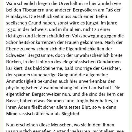
Wahrscheinlich liegen die Urverhältnisse hier ähnlich wie
bei den Tibetanern und anderen Bergvölkern am Fuß der
Himalayas. Die Häßlichkeit muss auch einen tiefen
seelischen Grund haben, sonst wäre es jüngst, im Jahre
1930, in der Schweiz, und in ihr allein, nicht zu einer
richtigen und leidenschaftlichen Volksbewegung gegen die
Schönheitskonkurrenzen der Frauen gekommen. Nach der
Ebene zu verwischen sich die Eigentümlichkeiten der
Schweizer Bergstämme, doch der unwahrscheinlich breite
Bücken, in der Uniform des eidgenössischen Gendarmen
karikiert, das bald Steinerne, bald Knorrige der Gesichter,
der spannerraupenartige Gang und die allgemeine
Anmutlosigkeit bekunden auch hier unverkennbar den
physiologischen Zusammenhang mit der Landschaft. Die
eigentlichen Bergschweizer nun, und die sind der Kern der
Rasse, haben etwas Gnomen- und Troglodytenhaftes, In
ihren Adern fließt sicher allerältestes Blut, so wie denn
Mime
rassisch älter war als
Siegfried
.
Nun erscheinen diese Menschen, wo sie in dem ihnen
ursprünglich gemäßen Zustand verharren, nicht allein, wie