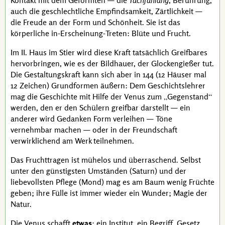
Kontakt mit dem Geformten — die
Tuchfühlung
, Berührung,
auch die geschlechtliche Empfindsamkeit, Zärtlichkeit —
die Freude an der Form und Schönheit. Sie ist das
körperliche in-Erscheinung-Treten: Blüte und Frucht.
Im II. Haus im Stier wird diese Kraft tatsächlich Greifbares
hervorbringen, wie es der Bildhauer, der Glockengießer tut.
Die Gestaltungskraft kann sich aber in 144 (12 Häuser mal
12 Zeichen) Grundformen äußern: Dem Geschichtslehrer
mag die Geschichte mit Hilfe der Venus zum
Gegenstand
werden, den er den Schülern greifbar darstellt — ein
anderer wird Gedanken Form verleihen — Töne
vernehmbar machen — oder in der Freundschaft
verwirklichend am Werk teilnehmen.
Das Fruchttragen ist mühelos und überraschend. Selbst
unter den günstigsten Umständen (Saturn) und der
liebevollsten Pflege (Mond) mag es am Baum wenig Früchte
geben; ihre Fülle ist immer wieder ein Wunder; Magie der
Natur.
Die Venus schafft
etwas
: ein Institut, ein Begriff, Gesetz