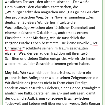
westlichen Fenster
den alchemistischen,
Der weiße
Dominikaner
den christlich-esoterischen, die
Walpurgisnacht
den magischen und
Das grüne Gesicht
den prophetischen Weg. Seine Novellensammlung
Des
deutschen Spießers Wunderhorn
zeigte die
Wechselbezüge zwischen oberflächlicher Dummheit und
einerseits falschem Okkultismus, andrerseits echten
Einsichten in der Mischung, wie sie tatsächlich das
zeitgenössische Leben bestimmte. Die kleine Novelle
Der
Uhrmacher
schilderte seinen im Traum geschauten
eigenen Weg, der genau der Tradition mit ihren zwölf
Schritten und sieben Stufen entspricht, wie wir sie immer
wieder im Lauf der Geschichte kennen gelernt haben.
Meyrinks
Werk war nicht ein literarisches, sondern ein
prophetisches Anliegen: er wollte seinen Zeitgenossen die
Wirklichkeit des Jenseits nicht in Form einer Predigt,
sondern eines absurden Erlebens, einer Doppelgründigkeit
ähnlich wie
Kafka
darstellen, sie an- und aufregen, damit
der durch die Aufklärung vollzogene Bruch zwischen
Todeswelt und Lebenswelt überwunden werde. Sein Roman