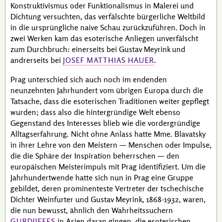
Konstruktivismus oder Funktionalismus in Malerei und
Dichtung versuchten, das verfälschte bürgerliche Weltbild
in die ursprüngliche naive Schau zurückzuführen. Doch in
zwei Werken kam das esoterische Anliegen unverfälscht
zum Durchbruch: einerseits bei
Gustav Meyrink
und
andrerseits bei
.
JOSEF MATTHIAS HAUER
Prag unterschied sich auch noch im endenden
neunzehnten Jahrhundert vom übrigen Europa durch die
Tatsache, dass die esoterischen Traditionen weiter gepflegt
wurden; dass also die hintergründige Welt ebenso
Gegenstand des Interesses blieb wie die vordergründige
Alltagserfahrung. Nicht ohne Anlass hatte
Mme. Blavatsky
in ihrer Lehre von den Meistern — Menschen oder Impulse,
die die Sphäre der Inspiration beherrschen — den
europäischen Meisterimpuls mit Prag identifiziert. Um die
Jahrhundertwende hatte sich nun in Prag eine Gruppe
gebildet, deren prominenteste Vertreter der tschechische
Dichter
Weinfurter
und
Gustav Meyrink
, 1868-1932, waren,
die nun bewusst, ähnlich den Wahrheitssuchern
in Asien daran gingen, die esoterischen
GURDJIEFFS