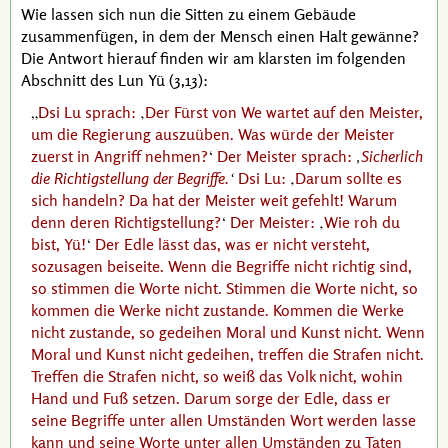
Wie lassen sich nun die Sitten zu einem Gebäude
zusammenfügen, in dem der Mensch einen Halt gewänne?
Die Antwort hierauf finden wir am klarsten im folgenden
Abschnitt des
Lun Yü
(3,13):
Dsi Lu
sprach:
Der Fürst von We wartet auf den Meister,
um die Regierung auszuüben. Was würde der Meister
zuerst in Angriff nehmen?
Der Meister sprach:
Sicherlich
die Richtigstellung der Begriffe.
Dsi Lu
:
Darum sollte es
sich handeln? Da hat der Meister weit gefehlt! Warum
denn deren Richtigstellung?
Der Meister:
Wie roh du
bist, Yü!
Der Edle lässt das, was er nicht versteht,
sozusagen beiseite. Wenn die Begriffe nicht richtig sind,
so stimmen die Worte nicht. Stimmen die Worte nicht, so
kommen die Werke nicht zustande. Kommen die Werke
nicht zustande, so gedeihen Moral und Kunst nicht. Wenn
Moral und Kunst nicht gedeihen, treffen die Strafen nicht.
Treffen die Strafen nicht, so weiß das Volk nicht, wohin
Hand und Fuß setzen. Darum sorge der Edle, dass er
seine Begriffe unter allen Umständen Wort werden lasse
kann und seine Worte unter allen Umständen zu Taten