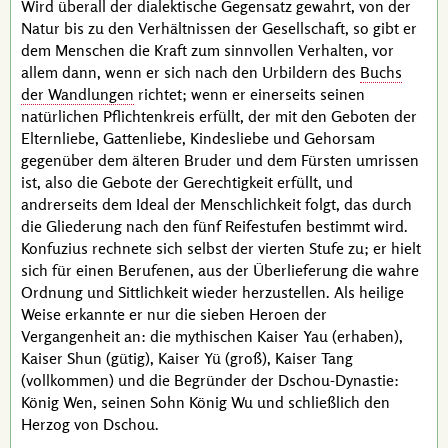
Wird überall der dialektische Gegensatz gewahrt, von der
Natur bis zu den Verhältnissen der Gesellschaft, so gibt er
dem Menschen die Kraft zum sinnvollen Verhalten, vor
allem dann, wenn er sich nach den Urbildern des
Buchs
der Wandlungen
richtet; wenn er einerseits seinen
natürlichen Pflichtenkreis erfüllt, der mit den Geboten der
Elternliebe, Gattenliebe, Kindesliebe und Gehorsam
gegenüber dem älteren Bruder und dem Fürsten umrissen
ist, also die Gebote der Gerechtigkeit erfüllt, und
andrerseits dem Ideal der Menschlichkeit folgt, das durch
die Gliederung nach den fünf Reifestufen bestimmt wird.
Konfuzius
rechnete sich selbst der vierten Stufe zu; er hielt
sich für einen Berufenen, aus der Überlieferung die wahre
Ordnung und Sittlichkeit wieder herzustellen. Als heilige
Weise erkannte er nur die sieben Heroen der
Vergangenheit an: die mythischen
Kaiser Yau
(erhaben),
Kaiser Shun
(gütig),
Kaiser Yü
(groß),
Kaiser Tang
(vollkommen) und die Begründer der Dschou-Dynastie:
König Wen
, seinen Sohn
König Wu
und schließlich den
Herzog von Dschou
.