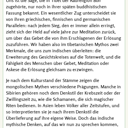
Uns ist die Sage, die in Tibet der Radreligion
Bön
zugehörte, nur noch in ihrer späten buddhistischen
Fassung bekannt. Ein wesentlicher Zug unterscheidet sie
von ihren griechischen, finnischen und germanischen
Parallelen: nach jedem Sieg, den er immer allein erringt,
zieht sich der Held auf viele Jahre zur Meditation zurück,
um über das Gebet die von ihm Erschlagenen der Erlösung
zuzuführen. Wir haben also im tibetanischen Mythos zwei
Merkmale, die uns zum indischen überleiten: die
Erweiterung des Gesichtskreises auf die Totenwelt, und die
Fähigkeit des Menschen über Gebet, Meditation oder
Askese die Erlösung gleichsam zu erzwingen.
Je nach dem Kulturstand der Stämme zeigen die
mongolischen Mythen verschiedene Prägungen. Manche in
Sibirien gehören noch dem Denkstil der Krebszeit oder der
Zwillingszeit zu, wie die Schamanen, die sich magischer
Riten bedienen. In Asien leben Völker aller Zeitstufen, und
so interpretierten sie je nach ihrem Denkstil die
Überlieferung auf ihre eigene Weise. Doch das indische
mythische Denken, auf das wir nun zu sprechen kommen,