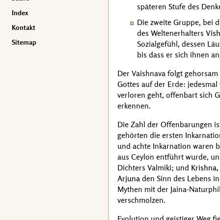
späteren Stufe des Denk
Index
Die zweite Gruppe, bei 
Kontakt
des Weltenerhalters
Vis
Sitemap
Sozialgefühl, dessen Läu
bis dass er sich ihnen an
Der Vaishnava folgt gehorsam 
Gottes auf der Erde: jedesma
verloren geht, offenbart sich G
erkennen.
Die Zahl der Offenbarungen is
gehörten die ersten Inkarnati
und achte Inkarnation waren b
aus Ceylon entführt wurde, und
Dichters
Valmiki
; und
Krishna
Arjuna
den Sinn des Lebens i
Mythen mit der Jaina-Naturphi
verschmolzen.
Evolution und geistiger Weg f