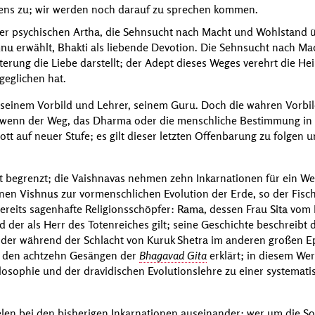
ens zu; wir werden noch darauf zu sprechen kommen.
der psychischen Artha, die Sehnsucht nach Macht und Wohlstand 
hnu
erwählt, Bhakti als liebende Devotion. Die Sehnsucht nach Ma
terung die Liebe darstellt; der Adept dieses Weges verehrt die He
geglichen hat.
seinem Vorbild und Lehrer, seinem Guru. Doch die wahren Vorbil
l wenn der Weg, das Dharma oder die menschliche Bestimmung in d
ott auf neuer Stufe; es gilt dieser letzten Offenbarung zu folgen 
t begrenzt; die Vaishnavas nehmen zehn Inkarnationen für ein Wel
onen
Vishnus
zur vormenschlichen Evolution der Erde, so der Fisch
ereits sagenhafte Religionsschöpfer:
Rama
, dessen Frau
Sita
vom 
 der als Herr des Totenreiches gilt; seine Geschichte beschreibt
, der während der Schlacht von Kuruk Shetra im anderen großen 
n den achtzehn Gesängen der
Bhagavad Gita
erklärt; in diesem Wer
losophie und der dravidischen Evolutionslehre zu einer systemati
ielen bei den bisherigen Inkarnationen auseinander; wer um die So