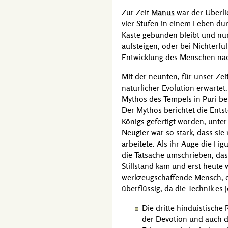
Zur Zeit
Manus
war der Überli
vier Stufen in einem Leben du
Kaste gebunden bleibt und nur 
aufsteigen, oder bei Nichterfü
Entwicklung des Menschen nach
Mit der neunten, für unser Zei
natürlicher Evolution erwartet
Mythos des Tempels in Puri ber
Der Mythos berichtet die Ents
Königs gefertigt worden, unte
Neugier war so stark, dass si
arbeitete. Als ihr Auge die Figu
die Tatsache umschrieben, das
Stillstand kam und erst heute
werkzeugschaffende Mensch, d
überflüssig, da die Technik es
Die dritte hinduistische
der Devotion und auch d