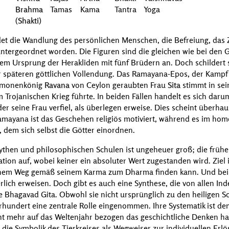
Brahma
Tamas
Kama
Tantra
Yoga
(
Shakti
)
det die Wandlung des persönlichen Menschen, die Befreiung, das Z
ntergeordnet worden. Die Figuren sind die gleichen wie bei den
em Ursprung der Herakliden mit fünf Brüdern an. Doch schildert
 späteren göttlichen Vollendung. Das
Ramayana-Epos
, der Kamp
ämonenkönig
Ravana
von Ceylon geraubten Frau
Sita
stimmt in sei
 Trojanischen Krieg führte. In beiden Fällen handelt es sich daru
r seine Frau verfiel, als überlegen erweise. Dies scheint überha
amayana
ist das Geschehen religiös motiviert, während es im ho
dem sich selbst die Götter einordnen.
then und philosophischen Schulen ist ungeheuer groß; die früher
ion auf, wobei keiner ein absoluter Wert zugestanden wird. Ziel 
einem Weg gemäß seinem Karma zum Dharma finden kann. Und bei
erlich erweisen. Doch gibt es auch eine Synthese, die von allen In
ie
Bhagavad Gita
. Obwohl sie nicht ursprünglich zu den heiligen Sc
hrhundert eine zentrale Rolle eingenommen. Ihre Systematik ist 
t mehr auf das Weltenjahr bezogen das geschichtliche Denken hat
ie Symbolik des Tierkreises als Wegweiser zur individuellen Erlö