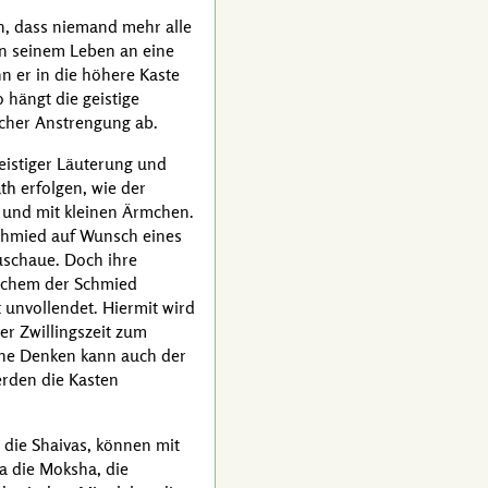
en, dass niemand mehr alle
in seinem Leben an eine
nn er in die höhere Kaste
 hängt die geistige
icher Anstrengung ab.
eistiger Läuterung und
ath
erfolgen, wie der
h und mit kleinen Ärmchen.
Schmied auf Wunsch eines
zuschaue. Doch ihre
welchem der Schmied
lt unvollendet. Hiermit wird
r Zwillingszeit zum
che Denken kann auch der
erden die Kasten
 die Shaivas, können mit
a die Moksha, die