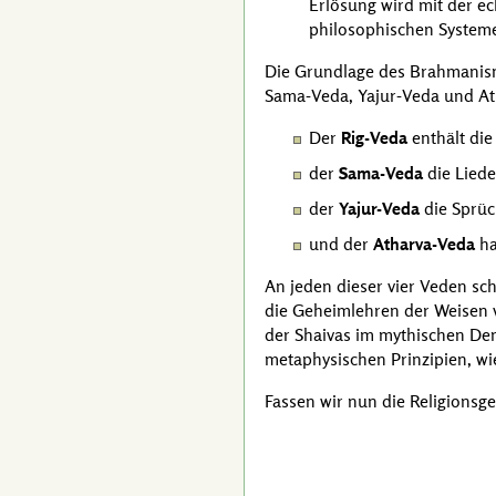
Erlösung wird mit der ech
philosophischen System
Die Grundlage des Brahmanis
Sama-Veda, Yajur-Veda und At
Der
Rig-Veda
enthält die
der
Sama-Veda
die Lied
der
Yajur-Veda
die Sprüc
und der
Atharva-Veda
ha
An jeden dieser vier Veden sch
die Geheimlehren der Weisen 
der Shaivas im mythischen Den
metaphysischen Prinzipien, wie
Fassen wir nun die Religions