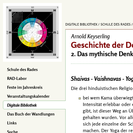
DIGITALE BIBLIOTHEK
SCHULE DES RADES
Arnold Keyserling
Geschichte der De
2. Das mythische Den
Schule des Rades
Shaivas - Vaishnavas - Yo
RAD-Labor
Feste im Jahreskreis
Die drei hinduistischen Relig
Veranstaltungskalender
bei wem Kama überwiegt,
Intensität erlebbar oder
Digitale Bibliothek
gibt, ist dieser Weg an
Das Buch der Wandlungen
gehalten wurden. Vor al
Links
sich jede einzelne der 
machen. Der Yoga der re
Suche