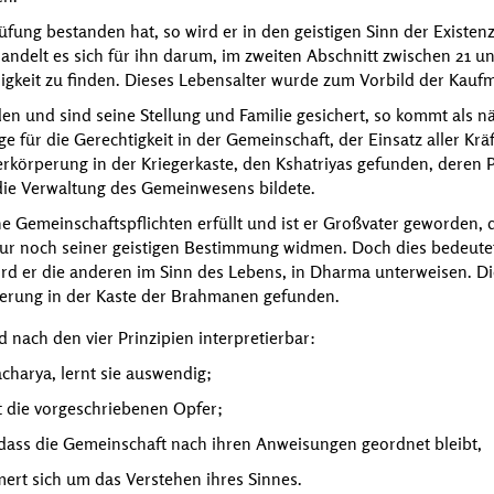
ung bestanden hat, so wird er in den geistigen Sinn der Existenz
andelt es sich für ihn darum, im zweiten Abschnitt zwischen 21 u
digkeit zu finden. Dieses Lebensalter wurde zum Vorbild der Kauf
den und sind seine Stellung und Familie gesichert, so kommt als 
ge für die Gerechtigkeit in der Gemeinschaft, der Einsatz aller Kr
erkörperung in der Kriegerkaste, den Kshatriyas gefunden, deren P
ie Verwaltung des Gemeinwesens bildete.
 Gemeinschaftspflichten erfüllt und ist er Großvater geworden, d
ur noch seiner geistigen Bestimmung widmen. Doch dies bedeutet
ird er die anderen im Sinn des Lebens, in Dharma unterweisen. D
perung in der Kaste der Brahmanen gefunden.
d nach den vier Prinzipien interpretierbar:
charya, lernt sie auswendig;
t die vorgeschriebenen Opfer;
 dass die Gemeinschaft nach ihren Anweisungen geordnet bleibt,
rt sich um das Verstehen ihres Sinnes.