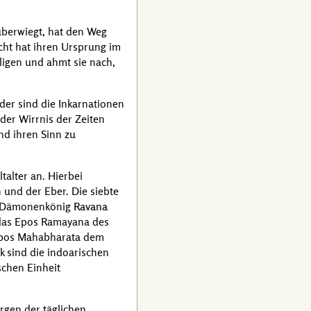
überwiegt, hat den Weg
cht hat ihren Ursprung im
iligen und ahmt sie nach,
der sind die Inkarnationen
er Wirrnis der Zeiten
und ihren Sinn zu
talter an. Hierbei
 und der Eber. Die siebte
Dämonenkönig
Ravana
 das Epos
Ramayana
des
Epos
Mahabharata
dem
k sind die indoarischen
schen Einheit
rgen der täglichen