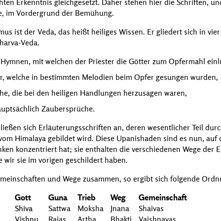
ten Erkenntnis gleichgesetzt. Daher stehen hier die Schriften, und
e, im Vordergrund der Bemühung.
mus ist der
Veda
, das heißt heiliges Wissen. Er gliedert sich in vie
harva-Veda.
 Hymnen, mit welchen der Priester die Götter zum Opfermahl einl
er, welche in bestimmten Melodien beim Opfer gesungen wurden,
he, die bei den heiligen Handlungen herzusagen waren,
uptsächlich Zaubersprüche.
ließen sich Erläuterungsschriften an, deren wesentlicher Teil dur
vom Himalaya gebildet wird. Diese
Upanishaden
sind es nun, auf
ken konzentriert hat; sie enthalten die verschiedenen Wege der 
 wir sie im vorigen geschildert haben.
gemeinschaften und Wege zusammen, so ergibt sich folgende Ord
Gott
Guna
Trieb
Weg
Gemeinschaft
Shiva
Sattwa
Moksha
Jnana
Shaivas
Vishnu
Rajas
Artha
Bhakti
Vaishnavas