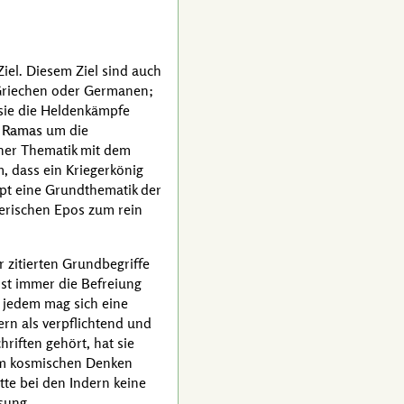
iel. Diesem Ziel sind auch
 Griechen oder Germanen;
 sie die Heldenkämpfe
f
Ramas
um die
ner Thematik mit dem
m, dass ein Kriegerkönig
upt eine Grundthematik der
merischen Epos zum rein
 zitierten Grundbegriffe
ist immer die Befreiung
 jedem mag sich eine
dern als verpflichtend und
hriften gehört, hat sie
dem kosmischen Denken
te bei den Indern keine
sung.