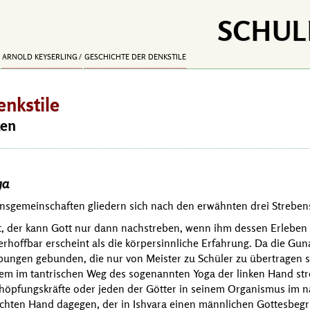
SCHUL
ARNOLD KEYSERLING
GESCHICHTE DER DENKSTILE
nkstile
ken
ga
ionsgemeinschaften gliedern sich nach den erwähnten drei Streben
 der kann Gott nur dann nachstreben, wenn ihm dessen Erleben 
 erhoffbar erscheint als die körpersinnliche Erfahrung. Da die G
 Übungen gebunden, die nur von Meister zu Schüler zu übertragen
lem im tantrischen Weg des sogenannten Yoga der linken Hand str
Schöpfungskräfte oder jeden der Götter in seinem Organismus im 
chten Hand dagegen, der in Ishvara einen männlichen Gottesbegrif