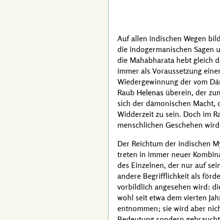
Auf allen indischen Wegen bil
die indogermanischen Sagen u
die
Mahabharata
hebt gleich d
immer als Voraussetzung einer
Wiedergewinnung der vom D
Raub
Helenas
überein, der zum
sich der dämonischen Macht, de
Widderzeit zu sein. Doch im
R
menschlichen Geschehen wird, 
Der Reichtum der indischen My
treten in immer neuer Kombinat
des Einzelnen, der nur auf s
andere Begrifflichkeit als förd
vorbildlich angesehen wird: d
wohl seit etwa dem vierten Ja
entnommen; sie wird aber nich
Bedeutung sondern gebraucht d