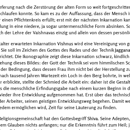
eferung nach die Zerstörung der alten Form so weit fortgeschritt
rchlaufen konnte. So kam es zu der Auffassung, dass der Mensch 
einen Pflichtenkreis erfüllt; erst mit der nächsten Inkarnation ka
llung in eine niedere, ja sogar untermenschliche Form absinken. So
 der Lehre der Vaishnavas einzig und allein von dessen persönl
talter erwarteten Inkarnation
Vishnus
wird eine Vereinigung von g
. Sie soll im Zeichen des Gottes des Rades und der Technik
Jaggan
ichtet. Die Ikonographie zeigt diese Inkarnation schwarz, kindlic
tehung dieses Bildes: der Gott der Technik sei vom himmlischen 
r der Bedingung, dass dessen Frau ihm nicht bei der Herstellung 
e nach tausend Jahren Wartezeit ein Loch in den Berg bohrte, in 
r erblickte, stellte der Schmied die Arbeit ein: daher ist die Gesta
s die menschliche Erfindungsgabe nach einem kurzen Beginn in de
 wieder ihre Entwicklung aufgenommen hat. Erst über das technis
er Arbeiter, seinen geistigen Entwicklungsweg begehen. Damit w
 jedem ermöglichen wird, Zeit für seine Läuterung zu finden.
 Religionsgemeinschaft hat den Gottesbegriff
Shiva
. Seine Adepten,
em Glauben nichts anfangen; nur die Erkenntnis führt zum Heil; j