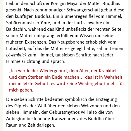
Leib in den Schoß der Königin
Maya
, der Mutter
Buddhas
gesenkt. Nach zehnmonatiger Schwangerschaft gebar diese
den künftigen
Buddha
. Ein Blumenregen fiel vom Himmel,
Sphärenmusik ertönte, und in der Luft schwebte ein
Baldachin, während das Kind unbefleckt der rechten Seite
seiner Mutter entsprang, erfüllt vom Wissen um seine
früheren Existenzen. Das Neugeborene erhob sich vom
Lotusbett, auf das die Mutter es gelegt hatte, sah mit einem
Löwenblick
zum Himmel, tat sieben Schritte nach jeder
Himmelsrichtung und sprach:
Ich werde der Wiedergeburt, dem Alter, der Krankheit
und dem Sterben ein Ende machen… das ist in Wahrheit
meine letzte Geburt, es wird keine Wiedergeburt mehr für
mich geben.
Die sieben Schritte bedeuten symbolisch die Ersteigung
des Gipfels der Welt über den sieben Weltzonen und den
sieben Himmeln; der Geburtsmythos will also die von
Anbeginn bestehende
Transzendenz
des
Buddha
über
Raum und Zeit darlegen.