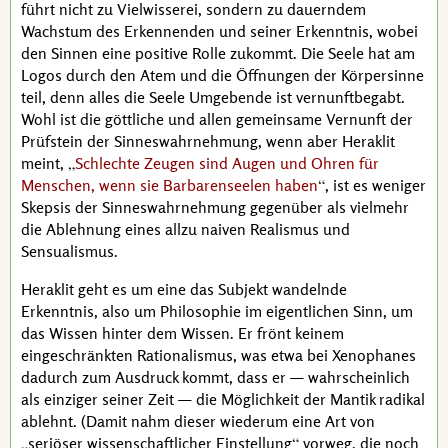
führt nicht zu Vielwisserei, sondern zu dauerndem
Wachstum des Erkennenden und seiner Erkenntnis, wobei
den Sinnen eine positive Rolle zukommt. Die Seele hat am
Logos durch den Atem und die Öffnungen der Körpersinne
teil, denn alles die Seele Umgebende ist vernunftbegabt.
Wohl ist die göttliche und allen gemeinsame Vernunft der
Prüfstein der Sinneswahrnehmung, wenn aber
Heraklit
meint,
Schlechte Zeugen sind Augen und Ohren für
Menschen, wenn sie Barbarenseelen haben
, ist es weniger
Skepsis der Sinneswahrnehmung gegenüber als vielmehr
die Ablehnung eines allzu naiven Realismus und
Sensualismus.
Heraklit
geht es um eine das Subjekt wandelnde
Erkenntnis, also um Philosophie im eigentlichen Sinn, um
das Wissen hinter dem Wissen. Er frönt keinem
eingeschränkten Rationalismus, was etwa bei
Xenophanes
dadurch zum Ausdruck kommt, dass er — wahrscheinlich
als einziger seiner Zeit — die Möglichkeit der Mantik radikal
ablehnt. (Damit nahm dieser wiederum eine Art von
seriöser wissenschaftlicher Einstellung
vorweg, die noch