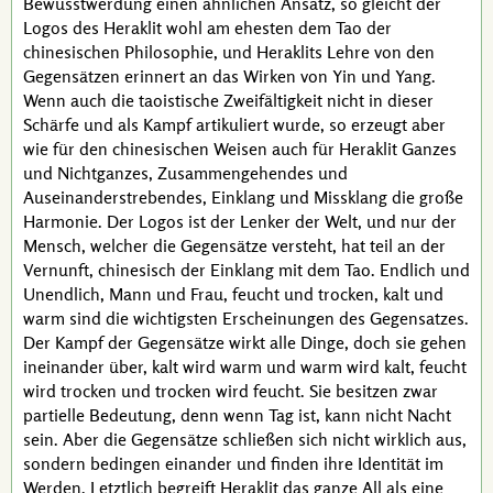
Bewusstwerdung einen ähnlichen Ansatz, so gleicht der
Logos des
Heraklit
wohl am ehesten dem Tao der
chinesischen Philosophie, und
Heraklits
Lehre von den
Gegensätzen erinnert an das Wirken von Yin und Yang.
Wenn auch die taoistische Zweifältigkeit nicht in dieser
Schärfe und als Kampf artikuliert wurde, so erzeugt aber
wie für den chinesischen Weisen auch für
Heraklit
Ganzes
und Nichtganzes, Zusammengehendes und
Auseinanderstrebendes, Einklang und Missklang die große
Harmonie. Der Logos ist der Lenker der Welt, und nur der
Mensch, welcher die Gegensätze versteht, hat teil an der
Vernunft, chinesisch der Einklang mit dem Tao. Endlich und
Unendlich, Mann und Frau, feucht und trocken, kalt und
warm sind die wichtigsten Erscheinungen des Gegensatzes.
Der Kampf der Gegensätze wirkt alle Dinge, doch sie gehen
ineinander über, kalt wird warm und warm wird kalt, feucht
wird trocken und trocken wird feucht. Sie besitzen zwar
partielle Bedeutung, denn wenn Tag ist, kann nicht Nacht
sein. Aber die Gegensätze schließen sich nicht wirklich aus,
sondern bedingen einander und finden ihre Identität im
Werden. Letztlich begreift
Heraklit
das ganze All als eine