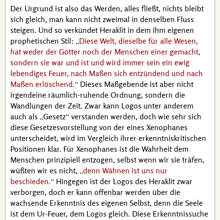
Der Urgrund ist also das Werden, alles fließt, nichts bleibt
sich gleich, man kann nicht zweimal in denselben Fluss
steigen. Und so verkündet
Heraklit
in dem ihm eigenen
prophetischen Stil:
Diese Welt, dieselbe für alle Wesen,
hat weder der Götter noch der Menschen einer gemacht,
sondern sie war und ist und wird immer sein ein ewig
lebendiges Feuer, nach Maßen sich entzündend und nach
Maßen erlöschend.
Dieses Maßgebende ist aber nicht
irgendeine räumlich-ruhende Ordnung, sondern die
Wandlungen der Zeit. Zwar kann Logos unter anderem
auch als
Gesetz
verstanden werden, doch wie sehr sich
diese Gesetzesvorstellung von der eines
Xenophanes
unterscheidet, wird im Vergleich ihrer erkenntniskritischen
Positionen klar. Für
Xenophanes
ist die Wahrheit dem
Menschen prinzipiell entzogen, selbst wenn wir sie träfen,
wüßten wir es nicht,
denn Wähnen ist uns nur
beschieden.
Hingegen ist der Logos des
Heraklit
zwar
verborgen, doch er kann offenbar werden über die
wachsende Erkenntnis des eigenen Selbst, denn die Seele
ist dem Ur-Feuer, dem Logos gleich. Diese Erkenntnissuche