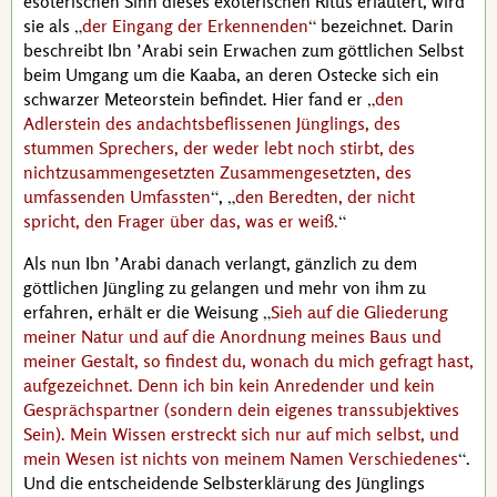
esoterischen Sinn dieses exoterischen Ritus erläutert, wird
sie als
der Eingang der Erkennenden
bezeichnet. Darin
beschreibt
Ibn ’Arabi
sein Erwachen zum göttlichen Selbst
beim Umgang um die Kaaba, an deren Ostecke sich ein
schwarzer Meteorstein befindet. Hier fand er
den
Adlerstein des andachtsbeflissenen Jünglings, des
stummen Sprechers, der weder lebt noch stirbt, des
nichtzusammengesetzten Zusammengesetzten, des
umfassenden Umfassten
,
den Beredten, der nicht
spricht, den Frager über das, was er weiß.
Als nun
Ibn ’Arabi
danach verlangt, gänzlich zu dem
göttlichen Jüngling zu gelangen und mehr von ihm zu
erfahren, erhält er die Weisung
Sieh auf die Gliederung
meiner Natur und auf die Anordnung meines Baus und
meiner Gestalt, so findest du, wonach du mich gefragt hast,
aufgezeichnet. Denn ich bin kein Anredender und kein
Gesprächspartner (sondern dein eigenes transsubjektives
Sein). Mein Wissen erstreckt sich nur auf mich selbst, und
mein Wesen ist nichts von meinem Namen Verschiedenes
.
Und die entscheidende Selbsterklärung des Jünglings