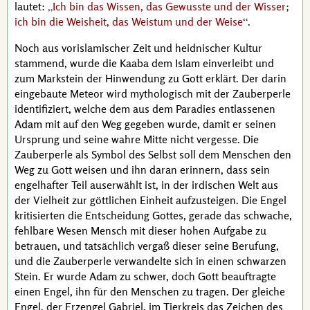
lautet:
Ich bin das Wissen, das Gewusste und der Wisser;
ich bin die Weisheit, das Weistum und der Weise
.
Noch aus vorislamischer Zeit und heidnischer Kultur
stammend, wurde die Kaaba dem Islam einverleibt und
zum Markstein der Hinwendung zu Gott erklärt. Der darin
eingebaute Meteor wird mythologisch mit der Zauberperle
identifiziert, welche dem aus dem Paradies entlassenen
Adam
mit auf den Weg gegeben wurde, damit er seinen
Ursprung und seine wahre Mitte nicht vergesse. Die
Zauberperle als Symbol des Selbst soll dem Menschen den
Weg zu Gott weisen und ihn daran erinnern, dass sein
engelhafter Teil auserwählt ist, in der irdischen Welt aus
der Vielheit zur göttlichen Einheit aufzusteigen. Die Engel
kritisierten die Entscheidung Gottes, gerade das schwache,
fehlbare Wesen Mensch mit dieser hohen Aufgabe zu
betrauen, und tatsächlich vergaß dieser seine Berufung,
und die Zauberperle verwandelte sich in einen schwarzen
Stein. Er wurde
Adam
zu schwer, doch Gott beauftragte
einen Engel, ihn für den Menschen zu tragen. Der gleiche
Engel, der Erzengel
Gabriel
, im Tierkreis das Zeichen des