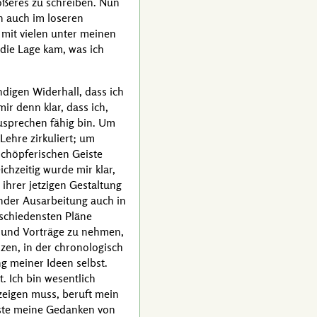
rößeres zu schreiben. Nun
n auch im loseren
 mit vielen unter meinen
 die Lage kam, was ich
igen Widerhall, dass ich
r denn klar, dass ich,
szusprechen fähig bin. Um
Lehre zirkuliert; um
schöpferischen Geiste
chzeitig wurde mir klar,
ihrer jetzigen Gestaltung
ender Ausarbeitung auch in
erschiedensten Pläne
e und Vorträge zu nehmen,
zen, in der chronologisch
g meiner Ideen selbst.
. Ich bin wesentlich
 zeigen muss, beruft mein
efste meine Gedanken von