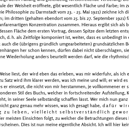
ule der Weisheit eröffnete, gibt wesentlich Fläche und Farbe; im z
reie Philosophie zu Darmstadt vom
23. - 25. Mai 1921
) zeichne ich d
n; im dritten (gehalten ebendort vom
25. bis 27. September 1921
) 
fanfarenartigen Konzentration zusammen. Hieraus ergibt sich als 
 dessen Fläche dem ersten Vortrag, dessen Spitze dem letzten entsp
sch,
d. h.
als Zeitfolge komponiert ist, weiter, dass es unbedingt i
 auch die (übrigens gründlich umgearbeiteten) grundsätzlichen B
hängen her schon kennen, dürfen dabei nicht überschlagen, s
ne Wiederholung anders beurteilt werden darf, wie die rhythmis
ise liest, der wird eben das erleben, was mir widerfuhr, als ich 
zu Satz wird ihm klarer werden, was ich meine und will; er wird es 
es er einsetzt, die nicht von mir herstammen, je vollkommener er
deren Stil des Buchs, welcher in fortschreitender Aufstellung, K
t, in seiner Seele selbständig schaffen lässt. Wer mich nun ganz s
 nicht ganz genau mehr wissen, was ich gesagt habe,
dafür wi
g zu leben, vielleicht selbstverständlich gewo
 der meisten Einsichten folgt, zu welcher die Betrachtungen dies
scheinen. Dies ist nun meine eigentliche Absicht. Ich will hier ke