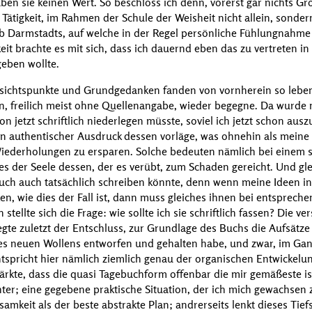
ben sie keinen Wert. So beschloss ich denn, vorerst gar nichts G
ätigkeit, im Rahmen der Schule der Weisheit nicht allein, sonder
lb Darmstadts, auf welche in der Regel persönliche Fühlungnahme
keit brachte es mit sich, dass ich dauernd eben das zu vertreten in
geben wollte.
sichtspunkte und Grundgedanken fanden von vornherein so lebend
n, freilich meist ohne Quellenangabe, wieder begegne. Da wurde mi
on jetzt schriftlich niederlegen müsste, soviel ich jetzt schon au
in authentischer Ausdruck dessen vorläge, was ohnehin als meine 
Wiederholungen zu ersparen. Solche bedeuten nämlich bei einem 
es der Seele dessen, der es verübt, zum Schaden gereicht. Und glei
uch auch tatsächlich schreiben könnte, denn wenn meine Ideen in 
n, wie dies der Fall ist, dann muss gleiches ihnen bei entsprech
 stellte sich die Frage: wie sollte ich sie schriftlich fassen? Die v
egte zuletzt der Entschluss, zur Grundlage des Buchs die Aufsätz
ines neuen Wollens entworfen und gehalten habe, und zwar, im Gan
ntspricht hier nämlich ziemlich genau der organischen Entwickelun
rkte, dass die quasi Tagebuchform offenbar die mir gemäßeste ist
hter; eine gegebene praktische Situation, der ich mich gewachsen
ksamkeit als der beste abstrakte Plan; andrerseits lenkt dieses Ti