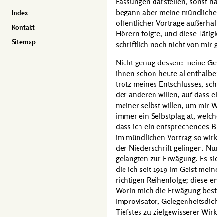
Fassungen darstellen, sonst ha
begann aber meine mündliche T
Index
öffentlicher Vorträge außerha
Kontakt
Hörern folgte, und diese Tätig
Sitemap
schriftlich noch nicht von mir 
Nicht genug dessen: meine Ge
ihnen schon heute allenthalbe
trotz meines Entschlusses, sch
der anderen willen, auf dass e
meiner selbst willen, um mir 
immer ein Selbstplagiat, welch
dass ich ein entsprechendes B
im mündlichen Vortrag so wirke
der Niederschrift gelingen. Nun
gelangten zur Erwägung. Es si
die ich seit 1919 im Geist me
richtigen Reihenfolge; diese e
Worin mich die Erwägung bestä
Improvisator, Gelegenheitsdic
Tiefstes zu zielgewisserer Wir