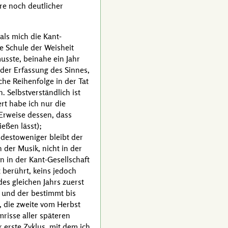
hre noch deutlicher
 als mich die
Kant
-
e Schule der Weisheit
musste, beinahe ein Jahr
 der Erfassung des Sinnes,
che Reihenfolge in der Tat
 Selbstverständlich ist
rt habe ich nur die
 Erweise dessen, dass
eßen lässt);
sdestoweniger bleibt der
 der Musik, nicht in der
in in der
Kant
-Gesellschaft
 berührt, keins jedoch
des gleichen Jahrs zuerst
, und der bestimmt bis
, die zweite vom Herbst
risse aller späteren
r erste Zyklus, mit dem ich