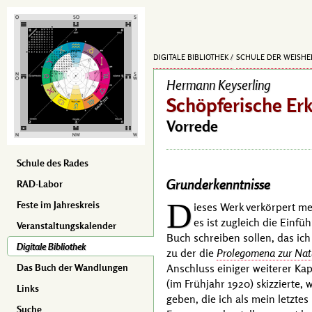
DIGITALE BIBLIOTHEK
SCHULE DER WEISHE
Hermann Keyserling
Schöpferische Er
Vorrede
Schule des Rades
Grunderkenntnisse
RAD-Labor
D
Feste im Jahreskreis
ieses Werk verkörpert m
es ist zugleich die Einfü
Veranstaltungskalender
Buch schreiben sollen, das ich
Digitale Bibliothek
zu der die
Prolegomena zur Nat
Anschluss einiger weiterer Ka
Das Buch der Wandlungen
(im Frühjahr 1920)
skizzierte, 
Links
geben, die ich als mein letzt
Suche