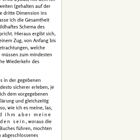
weiten (gehalten auf der
ie dritte Dimension ins
fasse ich die Gesamtheit
bildhaftes Schema des
richt. Hieraus ergibt sich,
n einem Zug, von Anfang bis
etrachtungen, welche
ie müssen zum mindesten
che Wiederkehr des
es in der gegebenen
desto sicherer erleben, je
 sich dem vorgegebenen
lärung und gleichzeitig
o, wie ich es meine, las,
rd ihm aber meine
rden sein
, woraus die
es Buches führen, mochten
in abgeschlossenes