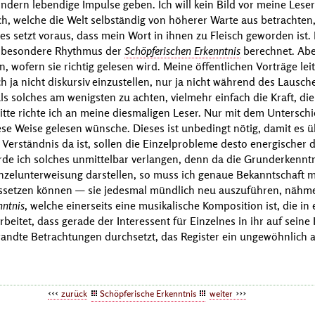
dern lebendige Impulse geben. Ich will kein Bild vor meine Leser 
h, welche die Welt selbständig von höherer Warte aus betrachte
ies setzt voraus, dass mein Wort in ihnen zu Fleisch geworden ist.
ze besondere Rhythmus der
Schöpferischen Erkenntnis
berechnet. Aber 
n, wofern sie richtig gelesen wird. Meine öffentlichen Vorträge lei
ch ja nicht diskursiv einzustellen, nur ja nicht während des Laus
als solches am wenigsten zu achten, vielmehr einfach die Kraft, die
Bitte richte ich an meine diesmaligen Leser. Nur mit dem Untersch
ese Weise gelesen wünsche. Dieses ist unbedingt nötig, damit es 
Verständnis da ist, sollen die Einzelprobleme desto energischer
de ich solches unmittelbar verlangen, denn da die Grunderkenntn
zelunterweisung darstellen, so muss ich genaue Bekanntschaft mit
aussetzen können — sie jedesmal mündlich neu auszuführen, nähme 
nntnis
, welche einerseits eine musikalische Komposition ist, die 
beitet, dass gerade der Interessent für Einzelnes in ihr auf sei
rwandte Betrachtungen durchsetzt, das Register ein ungewöhnlich a
zurück
Schöpferische Erkenntnis
weiter