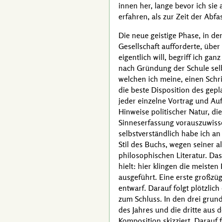
innen her, lange bevor ich sie
erfahren, als zur Zeit der Abf
Die neue geistige Phase, in d
Gesellschaft aufforderte, übe
eigentlich will, begriff ich ga
nach Gründung der Schule selb
welchen ich meine, einen Schri
die beste Disposition des gep
jeder einzelne Vortrag und Auf
Hinweise politischer Natur, di
Sinneserfassung vorauszuwisse
selbstverständlich habe ich a
Stil des Buchs, wegen seiner a
philosophischen Literatur. D
hielt: hier klingen die meiste
ausgeführt. Eine erste großzü
entwarf. Darauf folgt plötzlic
zum Schluss. In den drei grun
des Jahres und die dritte aus 
Komposition skizziert. Darauf f