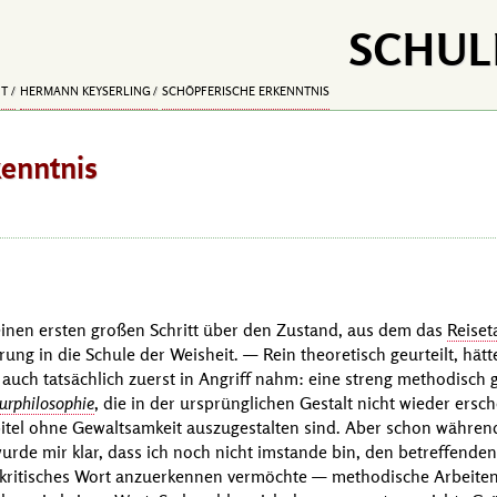
SCHUL
IT
HERMANN KEYSERLING
SCHÖPFERISCHE ERKENNTNIS
kenntnis
einen ersten großen Schritt über den Zustand, aus dem das
Reise
hrung in die Schule der Weisheit. — Rein theoretisch geurteilt, hätt
 auch tatsächlich zuerst in Angriff nahm: eine streng methodisch
urphilosophie
, die in der ursprünglichen Gestalt nicht wieder ers
pitel ohne Gewaltsamkeit auszugestalten sind. Aber schon während
wurde mir klar, dass ich noch nicht imstande bin, den betreffende
es kritisches Wort anzuerkennen vermöchte — methodische Arbeite