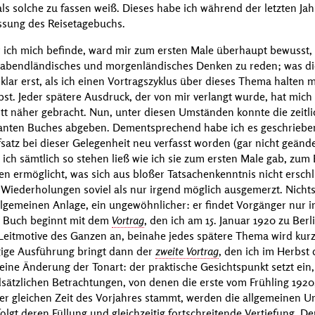
 als solche zu fassen weiß. Dieses habe ich während der letzten Ja
assung des
Reisetagebuchs
.
er ich mich befinde, ward mir zum ersten Male überhaupt bewusst,
r abendländisches und morgenländisches Denken zu reden; was di
nz klar erst, als ich einen Vortragszyklus über dieses Thema halten 
st. Jeder spätere Ausdruck, der von mir verlangt wurde, hat mich
tt näher gebracht. Nun, unter diesen Umständen konnte die zeitli
lanten Buches abgeben. Dementsprechend habe ich es geschrieben.
satz bei dieser Gelegenheit neu verfasst worden (gar nicht geände
e ich sämtlich so stehen ließ wie ich sie zum ersten Male gab, zum
n ermöglicht, was sich aus bloßer Tatsachenkenntnis nicht erschli
n Wiederholungen soviel als nur irgend möglich ausgemerzt. Nicht
llgemeinen Anlage, ein ungewöhnlicher: er findet Vorgänger nur in
as Buch beginnt mit dem
Vortrag
, den ich am
15. Januar 1920
zu Berl
n Leitmotive des Ganzen an, beinahe jedes spätere Thema wird kurz
gige Ausführung bringt dann der
zweite Vortrag
, den ich im Herbst 
h eine Änderung der Tonart: der praktische Gesichtspunkt setzt ein
dsätzlichen Betrachtungen, von denen die erste vom Frühling 1920
der gleichen Zeit des Vorjahres stammt, werden die allgemeinen Um
olgt deren Füllung und gleichzeitig fortschreitende Vertiefung. De