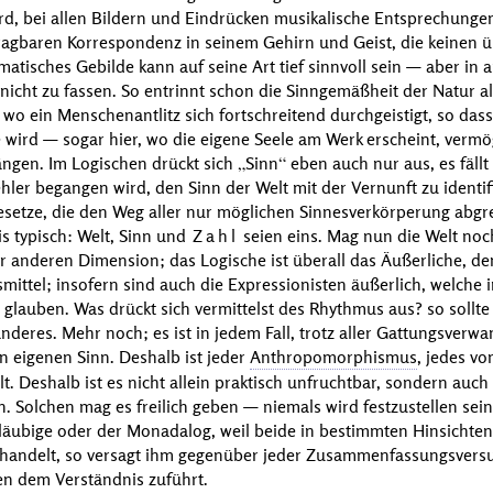
ird, bei allen Bildern und Eindrücken musikalische Entsprechungen
ragbaren Korrespondenz in seinem Gehirn und Geist, die keinen 
matisches Gebilde kann auf seine Art tief sinnvoll sein — aber in 
n nicht zu fassen. So entrinnt schon die Sinngemäßheit der Natur al
o ein Menschenantlitz sich fortschreitend durchgeistigt, so das
wird — sogar hier, wo die eigene Seele am Werk erscheint, vermög
ngen. Im Logischen drückt sich
Sinn
eben auch nur aus, es fäll
ler begangen wird, den Sinn der Welt mit der Vernunft zu identifiz
esetze, die den Weg aller nur möglichen Sinnesverkörperung abgre
s typisch: Welt, Sinn und
Zahl
seien eins. Mag nun die Welt noc
ner anderen Dimension; das Logische ist überall das Äußerliche, d
ttel; insofern sind auch die Expressionisten äußerlich, welche 
n glauben. Was drückt sich vermittelst des Rhythmus aus? so sollte
anderes. Mehr noch; es ist in jedem Fall, trotz aller Gattungsverwa
en eigenen Sinn. Deshalb ist jeder
Anthropomorphismus
, jedes vo
lt. Deshalb ist es nicht allein praktisch unfruchtbar, sondern auc
. Solchen mag es freilich geben — niemals wird festzustellen sei
nsgläubige oder der Monadalog, weil beide in bestimmten Hinsichte
 handelt, so versagt ihm gegenüber jeder Zusammenfassungsversuc
n dem Verständnis zuführt.