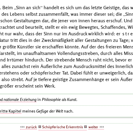
t. Beim
Sinn an sich
handelt es sich um das letzte Geistige, das
l des Lebens selbst zusammenfällt, was immer dieser sei; die
Sin
en schon Gestaltungen dar, die jener von innen heraus erschuf. Un
rachtet und beurteilt, stellt er ein ewig Bewegtes, Schaffendes, 
icht nur wahr, dass der Sinn nur im Ausdruck wirklich wird: er
str
tur tritt dies in der Zweckmäßigkeit aller Gestaltungen zu Tage; vo
r größte Künstler sie erschaffen könnte. Auf der des freieren Me
darstellt, im unaufhaltsamen Vollendungsstreben, durch alles Missl
und Irrtümer hindurch. Der strebende Mensch ruht nicht, bevor er
alles zunächst rein Äußerliche zum Ausdrucksmittel des Innerlich
rstehens oder schöpferischer Tat. Dabei fühlt er unweigerlich, d
er also strebt. Auf je tiefere geistige Zusammenhänge er sein Äußer
o größer erscheint sein Werk.
nd nationale Erziehung
in
Philosophie als Kunst
.
ritte Kapitel
meines
Gefüge der Welt
nach.
zurück
Schöpferische Erkenntnis
weiter