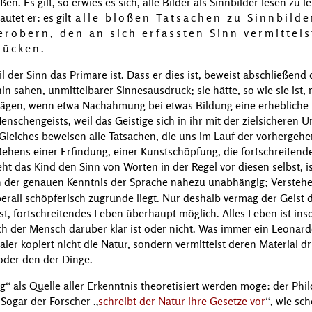
ßen. Es gilt, so erwies es sich, alle Bilder als Sinnbilder lesen zu 
autet er: es gilt
alle bloßen Tatsachen zu Sinnbild
erobern, den an sich erfassten Sinn vermittels
rücken
.
l der Sinn das Primäre ist. Dass er dies ist, beweist abschließend
hin sahen, unmittelbarer Sinnesausdruck; sie hätte, so wie sie ist
ägen, wenn etwa Nachahmung bei etwas Bildung eine erhebliche Rol
enschengeists, weil das Geistige sich in ihr mit der zielsicheren 
Gleiches beweisen alle Tatsachen, die uns im Lauf der vorherge
ehens einer Erfindung, einer Kunstschöpfung, die fortschreitend
ht das Kind den Sinn von Worten in der Regel vor diesen selbst, i
 der genauen Kenntnis der Sprache nahezu unabhängig; Verstehe
erall schöpferisch zugrunde liegt. Nur deshalb vermag der Geist 
nst, fortschreitendes Leben überhaupt möglich. Alles Leben ist in
h der Mensch darüber klar ist oder nicht. Was immer ein
Leonard
er kopiert nicht die Natur, sondern vermittelst deren Material drü
 oder den der Dinge.
ng
als Quelle aller Erkenntnis theoretisiert werden möge: der Phil
 Sogar der Forscher
schreibt der Natur ihre Gesetze vor
, wie sc