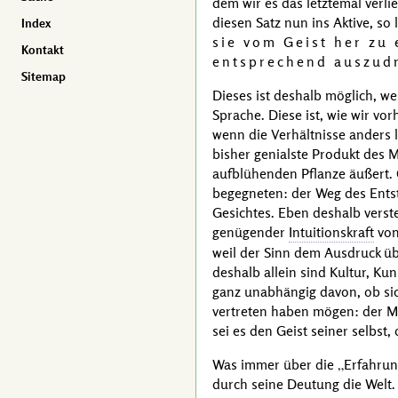
dem wir es das letztemal verlie
diesen Satz nun ins Aktive, so l
Index
sie vom Geist her zu 
Kontakt
entsprechend auszud
Sitemap
Dieses ist deshalb möglich, wei
Sprache. Diese ist, wie wir vor
wenn die Verhältnisse anders l
bisher genialste Produkt des M
aufblühenden Pflanze äußert. 
begegneten: der Weg des Entst
Gesichtes. Eben deshalb verste
genügender
Intuitionskraft
von
weil der Sinn dem Ausdruck üb
deshalb allein sind Kultur, Ku
ganz unabhängig davon, ob sic
vertreten haben mögen: der Mal
sei es den Geist seiner selbst,
Was immer über die
Erfahru
durch seine Deutung die Welt.