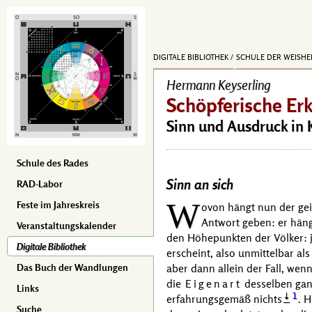
DIGITALE BIBLIOTHEK
SCHULE DER WEISHE
Hermann Keyserling
Schöpferische Er
Sinn und Ausdruck in 
Schule des Rades
Sinn an sich
RAD-Labor
W
Feste im Jahreskreis
ovon hängt nun der gei
Antwort geben: er häng
Veranstaltungskalender
den Höhepunkten der Völker: j
Digitale Bibliothek
erscheint, also unmittelbar al
aber dann allein der Fall, wen
Das Buch der Wandlungen
die
Eigenart
desselben gan
Links
1
erfahrungsgemäß nichts
. 
Suche