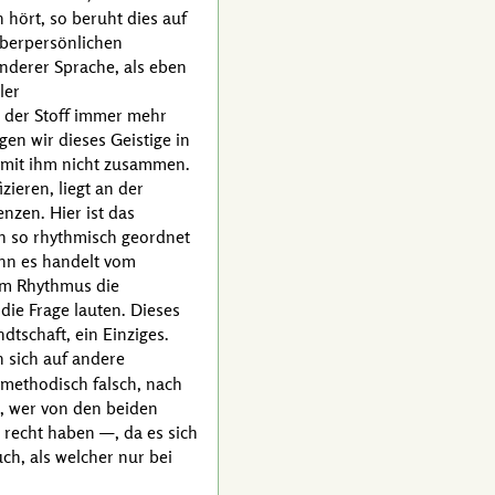
 hört, so beruht dies auf
überpersönlichen
anderer Sprache, als eben
ler
s der Stoff immer mehr
en wir dieses Geistige in
t mit ihm nicht zusammen.
ieren, liegt an der
nzen. Hier ist das
h so rhythmisch geordnet
enn es handelt vom
im Rhythmus die
 die Frage lauten. Dieses
ndtschaft, ein Einziges.
n sich auf andere
h methodisch falsch, nach
n, wer von den beiden
n recht haben —, da es sich
h, als welcher nur bei