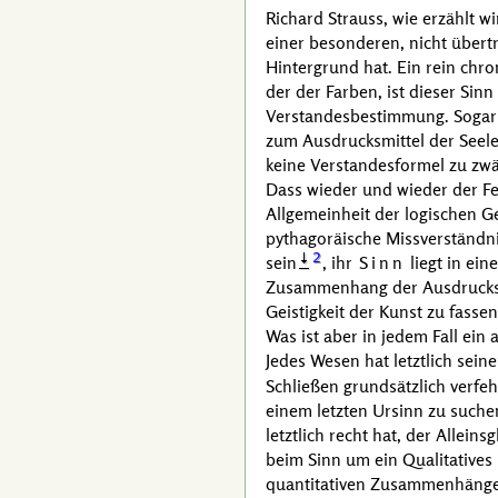
Richard Strauss
, wie erzählt w
einer besonderen, nicht übert
Hintergrund hat. Ein rein chro
der der Farben, ist dieser Sin
Verstandesbestimmung. Sogar w
zum Ausdrucksmittel der Seele 
keine Verstandesformel zu zwä
Dass wieder und wieder der Feh
Allgemeinheit der logischen G
pythagoräische Missverständni
2
sein
, ihr
Sinn
liegt in ei
Zusammenhang der Ausdrucksmi
Geistigkeit der Kunst zu fasse
Was ist aber in jedem Fall ein 
Jedes Wesen hat letztlich sein
Schließen grundsätzlich verfeh
einem letzten Ursinn zu suchen
letztlich recht hat, der Allei
beim Sinn um ein Qualitatives
quantitativen Zusammenhänge