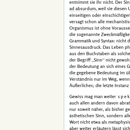
entnimmt sie ihr nicht. Der Sin
ad absurdum
, weil sie diesen
einseitigen oder einschichtig
versagt schon alle mechanistis
Organismus ist ohne Vorausse
die sogenannte Zweckmäßigkeit
Grammatik und Syntax: nicht d
Sinnesausdruck. Das Leben phy
aus den Buchstaben als solche
der Begriff
Sinn
nicht gewoh
der Bedeutung an sich eines G
die gegebene Bedeutung im ü
Verständnis nur im Weg, wenn m
Äußerliches; die letzte Instan
Gewiss mag man weiter
spek
auch allen andern davon abrate
nur soweit näher, als bisher 
ästhetischen Sinn, sondern all
Wort nicht etwa als metaphysi
aber weiter erläutern lässt s