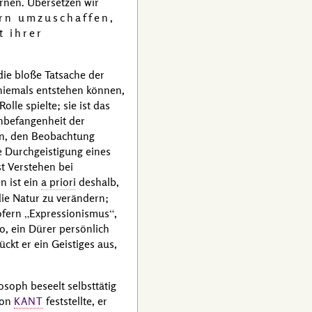
lernen. Übersetzen wir
ern umzuschaffen,
t ihrer
 die bloße Tatsache der
, niemals entstehen können,
le spielte; sie ist das
Unbefangenheit der
hen, den Beobachtung
e Durchgeistigung eines
st Verstehen bei
n ist ein
a priori
deshalb,
die Natur zu verändern;
sofern
Expressionismus
,
o
, ein
Dürer
persönlich
ckt er ein Geistiges aus,
osoph beseelt selbsttätig
hon
feststellte, er
KANT