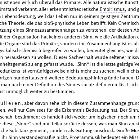
n ist eben wirklich überall das Primäre. Alle naturalistische Kunstt
 Umstand verkennt, aller erkenntnistheoretische
Empirismus
; und g
en Lebensdeutung, weil das Leben nur in seinem geistigen Zentrum 
che Theorie, die das bloß-physische Leben betrifft. Kein Chemisc
tzung eines Sinneszusammenhangen zu verstehen, der dessen Abla
 der Organisation hat keinen anderen Sinn, wie die Artikulation 
ie Organe sind das Primäre, sondern ihr Zusammenhang ist es al
sikalisch-chemisch begreifen zu wollen, bedeutet gleiches, wie d
n herauslesen zu wollen. Dieser Sachverhalt würde seltener mis
nheitsgemäß zu eng gefasst würde.
Sinn
ist die letzte geistige 
edankens ist vernünftigerweise nichts mehr zu suchen, weil nich
brigen hunderttausend weitere Bedeutungshintergründe haben. 
an nach einer Definition des Sinnes sucht: definieren lässt sich
z ist unmöglich weiter zu bestimmen.
ulieren
, aber davon sehe ich in diesem Zusammenhange grund
n, weil nur Gewisses für die Erkenntnis Bedeutung hat. Der Sinn, 
geschah, bestimmen: es handelt sich weder um logischen noch um
e diese
Sinne
sind nur Teilausdrücke dessen, was man Sinn an s
sche Substanz gemeint, sondern als Gattungsausdruck. Große Musi
ich ihr Sinn verstandesmäßig nicht. Programmusik bedeutet ein Mis