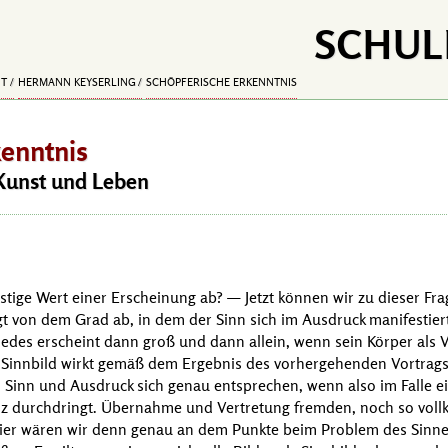
SCHUL
IT
HERMANN KEYSERLING
SCHÖPFERISCHE ERKENNTNIS
kenntnis
Kunst und Leben
stige Wert einer Erscheinung ab? — Jetzt können wir zu dieser F
t von dem Grad ab, in dem der Sinn sich im Ausdruck manifestiert
edes erscheint dann groß und dann allein, wenn sein Körper als V
s Sinnbild wirkt gemäß dem Ergebnis des vorhergehenden Vortrags. 
n Sinn und Ausdruck sich genau entsprechen, wenn also im Falle e
z durchdringt. Übernahme und Vertretung fremden, noch so voll
Hier wären wir denn genau an dem Punkte beim Problem des Sinne