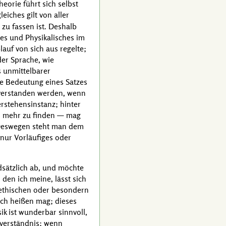
heorie führt sich selbst
leiches gilt von aller
zu fassen ist. Deshalb
hes und Physikalisches im
uf von sich aus regelte;
der Sprache, wie
s unmittelbarer
ie Bedeutung eines Satzes
sverstanden werden, wenn
Verstehensinstanz; hinter
ts mehr zu finden — mag
Deswegen steht man dem
 nur Vorläufiges oder
sätzlich ab, und möchte
den ich meine, lässt sich
 ethischen oder besondern
ich heißen mag; dieses
k ist wunderbar sinnvoll,
sverständnis; wenn