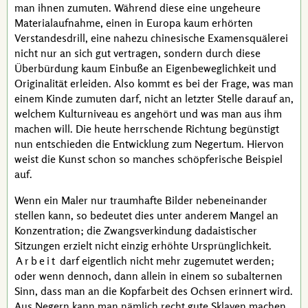
man ihnen zumuten. Während diese eine ungeheure
Materialaufnahme, einen in Europa kaum erhörten
Verstandesdrill, eine nahezu chinesische Examensquälerei
nicht nur an sich gut vertragen, sondern durch diese
Überbürdung kaum Einbuße an Eigenbeweglichkeit und
Originalität erleiden. Also kommt es bei der Frage, was man
einem Kinde zumuten darf, nicht an letzter Stelle darauf an,
welchem Kulturniveau es angehört und was man aus ihm
machen will. Die heute herrschende Richtung begünstigt
nun entschieden die Entwicklung zum Negertum. Hiervon
weist die Kunst schon so manches schöpferische Beispiel
auf.
Wenn ein Maler nur traumhafte Bilder nebeneinander
stellen kann, so bedeutet dies unter anderem Mangel an
Konzentration; die Zwangsverkindung dadaistischer
Sitzungen erzielt nicht einzig erhöhte Ursprünglichkeit.
Arbeit
darf eigentlich nicht mehr zugemutet werden;
oder wenn dennoch, dann allein in einem so
subalternen
Sinn, dass man an die Kopfarbeit des Ochsen erinnert wird.
Aus Negern kann man nämlich recht gute Sklaven machen,