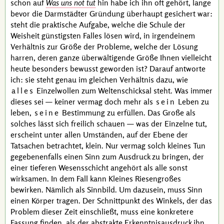
schon auf
Was uns not tut
hin habe ich ihn oft gehört, lange
bevor die Darmstädter Gründung überhaupt gesichert war:
steht die praktische Aufgabe, welche die Schule der
Weisheit günstigsten Falles lösen wird, in irgendeinem
Verhältnis zur Größe der Probleme, welche der Lösung
harren, deren ganze überwältigende Größe Ihnen vielleicht
heute besonders bewusst geworden ist? Darauf antworte
ich: sie steht genau im gleichen Verhältnis dazu, wie
alles
Einzelwollen zum Weltenschicksal steht. Was immer
dieses sei — keiner vermag doch mehr als
sein
Leben zu
leben,
seine
Bestimmung zu erfüllen. Das Große als
solches lässt sich freilich schauen — was der Einzelne tut,
erscheint unter allen Umständen, auf der Ebene der
Tatsachen betrachtet, klein. Nur vermag solch kleines Tun
gegebenenfalls einen Sinn zum Ausdruck zu bringen, der
einer tieferen Wesensschicht angehört als alle sonst
wirksamen. In dem Fall kann Kleines Riesengroßes
bewirken. Nämlich als Sinnbild. Um dazusein, muss Sinn
einen Körper tragen. Der Schnittpunkt des Winkels, der das
Problem dieser Zeit einschließt, muss eine konkretere
Fassung finden, als der abstrakte Erkenntnisausdruck ihn