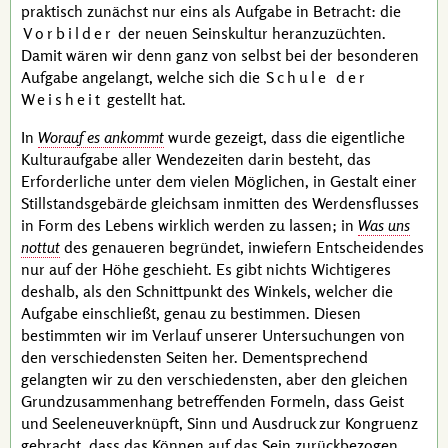
praktisch zunächst nur eins als Aufgabe in Betracht: die
Vorbilder
der neuen Seinskultur heranzuzüchten.
Damit wären wir denn ganz von selbst bei der besonderen
Aufgabe angelangt, welche sich die
Schule der
Weisheit
gestellt hat.
In
Worauf es ankommt
wurde gezeigt, dass die eigentliche
Kulturaufgabe aller Wendezeiten darin besteht, das
Erforderliche unter dem vielen Möglichen, in Gestalt einer
Stillstandsgebärde gleichsam inmitten des Werdensflusses
in Form des Lebens wirklich werden zu lassen; in
Was uns
nottut
des genaueren begründet, inwiefern Entscheidendes
nur auf der Höhe geschieht. Es gibt nichts Wichtigeres
deshalb, als den Schnittpunkt des Winkels, welcher die
Aufgabe einschließt, genau zu bestimmen. Diesen
bestimmten wir im Verlauf unserer Untersuchungen von
den verschiedensten Seiten her. Dementsprechend
gelangten wir zu den verschiedensten, aber den gleichen
Grundzusammenhang betreffenden Formeln, dass Geist
und Seeleneuverknüpft, Sinn und Ausdruck zur
Kongruenz
gebracht, dass das Können auf das Sein zurückbezogen