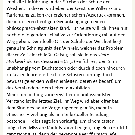
implizite
Einführung in das Streben der Schule der
Weisheit. In dieser wird eben der Geist, die Willens- und
Tatrichtung zu konkret-erzieherischem Ausdruck kommen,
die in unseren heutigen Gedankengängen einen
philosophisch-abstrakten fand. Für heute will ich Ihnen nur
noch die folgenden Leitsätze zur Orientierung mit auf den
Weg geben. Der ideelle Ort der Schule der Weisheit liegt
genau im Schnittpunkt des Winkels, welcher das Problem
dieser Zeit einschließt. Geistig soll sie in das
vierte
Stockwerk der Geistessprache
(
S. 31
)
einführen, den Sinn
unabhängig vom Buchstaben oder durch diesen hindurch
zu fassen lehren; ethisch die Selbsteroberung durch
bewusst gelenkten Willen einleiten, deren es bedarf, um
das Verstandene dem Leben einzubilden.
Menschenbildung vom Geist her im umfassendsten
Verstand ist ihr letztes Ziel. Ihr Weg wird aber offenbar,
dem Sinn des heute Vorgetragenen gemäß, mehr in
ethischer Erziehung als in intellektueller Schulung
bestehen — dies sage ich vorläufig, um einem ersten
möglichen Missverständnis vorzubeugen, obgleich es nicht
ganz richtig ist, denn der bekannte Begriff umschließt