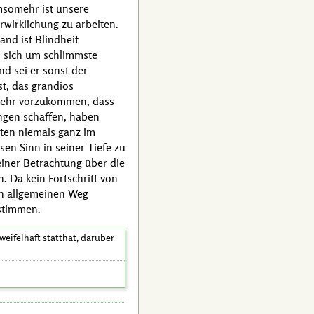
msomehr ist unsere
rwirklichung zu arbeiten.
and ist Blindheit
s sich um schlimmste
d sei er sonst der
st, das grandios
 mehr vorzukommen, dass
ngen schaffen, haben
lten niemals ganz im
sen Sinn in seiner Tiefe zu
einer Betrachtung über die
. Da kein Fortschritt von
 den allgemeinen Weg
stimmen.
eifelhaft statthat, darüber