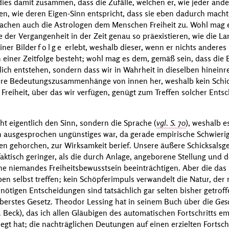
dies damit zusammen, dass die Zufälle, welchen er, wie jeder andere
en, wie deren Eigen-Sinn entspricht, dass sie eben dadurch macht
achen auch die Astrologen dem Menschen Freiheit zu. Wohl mag es
der Vergangenheit in der Zeit genau so präexistieren, wie die La
iner Bilder
folge
erlebt, weshalb dieser, wenn er nichts anderes
in einer Zeitfolge besteht; wohl mag es dem, gemäß sein, dass di
lich entstehen, sondern dass wir in Wahrheit in dieselben hineinr
re Bedeutungszusammenhänge von innen her, weshalb kein Schic
 Freiheit, über das wir verfügen, genügt zum Treffen solcher Ents
cht eigentlich den Sinn, sondern die Sprache
(
vgl. S. 70
)
, weshalb e
 ausgesprochen ungünstiges war, da gerade empirische Schwierigke
nen gehorchen, zur Wirksamkeit berief. Unsere äußere Schicksalsg
faktisch geringer, als die durch Anlage, angeborene Stellung und 
he niemandes Freiheitsbewusstsein beeinträchtigen. Aber die das
n selbst treffen; kein Schöpferimpuls verwandelt die Natur, der 
e nötigen Entscheidungen sind tatsächlich gar selten bisher getrof
berstes Gesetz.
Theodor Lessing
hat in seinem Buch über die
Ges
. Beck
), das ich allen Gläubigen des automatischen Fortschritts em
egt hat; die nachträglichen Deutungen auf einen erzielten Fortschr