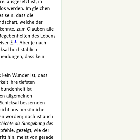
, ausgesetzt ist, in
los werden. Im gleichen
 sein, dass die
ndschaft, welche der
 kennte, zum Glauben alle
e Begebenheiten des Lebens
1
eisen
. Aber je nach
ksal buchstäblich
cheidungen, dass kein
s kein Wunder ist, dass
it ihre tiefsten
ebundenheit ist
den allgemeinen
 Schicksal bessernden
nicht aus persönlicher
fen worden; noch ist auch
chichte als Sinngebung des
pfehle, gezeigt, wie der
itt hin, meist von gerade