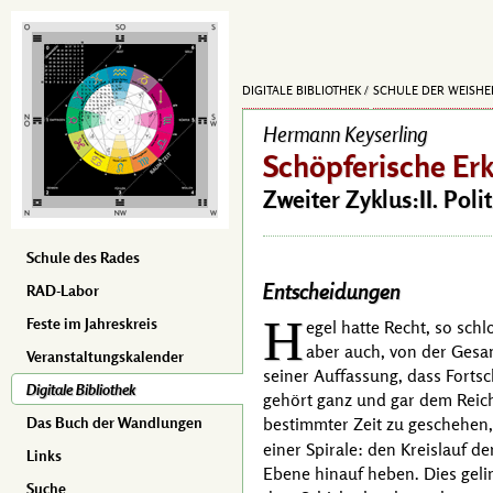
DIGITALE BIBLIOTHEK
SCHULE DER WEISHE
Hermann Keyserling
Schöpferische Er
Zweiter Zyklus:II. Poli
Schule des Rades
Entscheidungen
RAD-Labor
H
Feste im Jahreskreis
egel
hatte Recht, so schl
aber auch, von der Gesam
Veranstaltungskalender
seiner Auffassung, dass Fortsc
Digitale Bibliothek
gehört ganz und gar dem Reich
bestimmter Zeit zu geschehen
Das Buch der Wandlungen
einer Spirale: den Kreislauf d
Links
Ebene hinauf heben. Dies gel
Suche