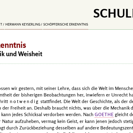
SCHUL
IT
HERMANN KEYSERLING
SCHÖPFERISCHE ERKENNTNIS
kenntnis
tik und Weisheit
ossen wir gestern, mit seiner Lehre, dass sich die Welt im Mensch
theit der bisherigen Beobachtungen her, inwiefern er Unrecht hat
hritt
notwendig
stattfindet. Die Welt der Geschichte, als der
 der Freiheit an. Deshalb braucht nichts, was über die Mechanik 
, kann jedes Schicksal verdorben werden. Nach
gleicht d
GOETHE
er Natur aufzuheben, vermag kein Geist, er kann jenen jedoch stet
ingt durch Zurückbeziehung desselben auf andere Bedeutungszen