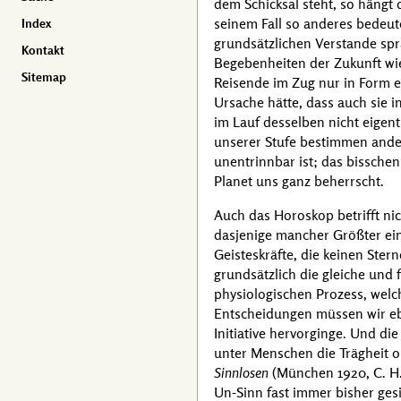
dem Schicksal steht, so hängt 
seinem Fall so anderes bedeut
Index
grundsätzlichen Verstande spr
Kontakt
Begebenheiten der Zukunft wie 
Sitemap
Reisende im Zug nur in Form e
Ursache hätte, dass auch sie 
im Lauf desselben nicht eigent
unserer Stufe bestimmen ande
unentrinnbar ist; das bisschen
Planet uns ganz beherrscht.
Auch das Horoskop betrifft ni
dasjenige mancher Größter ein
Geisteskräfte, die keinen Ster
grundsätzlich die gleiche und 
physiologischen Prozess, welc
Entscheidungen müssen wir ebe
Initiative hervorginge. Und di
unter Menschen die Trägheit o
Sinnlosen
(
München 1920
,
C. H
Un-Sinn
fast immer bisher gesi