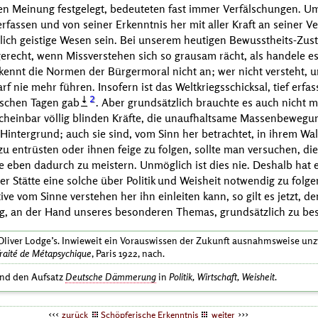
chen Meinung festgelegt, bedeuteten fast immer Verfälschungen. U
fassen und von seiner Erkenntnis her mit aller Kraft an seiner Ve
lich geistige Wesen sein. Bei unserem heutigen Bewusstheits-Zust
 gerecht, wenn Missverstehen sich so grausam rächt, als handele e
kennt die Normen der Bürgermoral nicht an; wer nicht versteht, un
f nie mehr führen. Insofern ist das Weltkriegsschicksal, tief erfas
2
lischen Tagen gab
. Aber grundsätzlich brauchte es auch nicht
scheinbar völlig blinden Kräfte, die unaufhaltsame Massenbewegu
n Hintergrund; auch sie sind, vom Sinn her betrachtet, in ihrem Wa
zu entrüsten oder ihnen feige zu folgen, sollte man versuchen, die
e eben dadurch zu meistern. Unmöglich ist dies nie. Deshalb hat 
er Stätte eine solche über Politik und Weisheit notwendig zu folgen
iative vom Sinne verstehen her ihn einleiten kann, so gilt es jetzt,
ng, an der Hand unseres besonderen Themas, grundsätzlich zu be
 Oliver Lodge’s
. Inwieweit ein Vorauswissen der Zukunft ausnahmsweise unzw
raité de Métapsychique
, Paris 1922, nach.
nd den Aufsatz
Deutsche Dämmerung
in
Politik, Wirtschaft, Weisheit
.
zurück
Schöpferische Erkenntnis
weiter