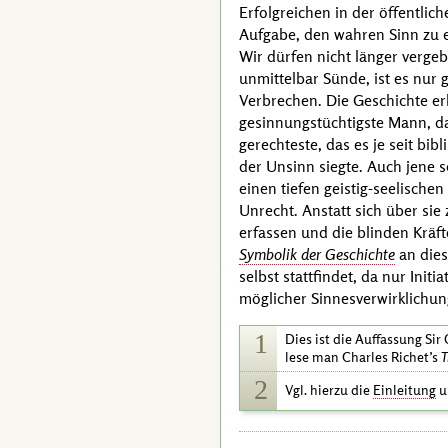
Erfolgreichen in der öffentli
Aufgabe, den wahren Sinn zu er
Wir dürfen nicht länger vergeb
unmittelbar Sünde, ist es nur
Verbrechen. Die Geschichte er
gesinnungstüchtigste Mann, dar
gerechteste, das es je seit bib
der Unsinn siegte. Auch jene 
einen tiefen geistig-seelische
Unrecht. Anstatt sich über sie 
erfassen und die blinden Kräft
Symbolik der Geschichte
an dies
selbst stattfindet, da nur Init
möglicher Sinnesverwirklichu
1
Dies ist die Auffassung
Sir
lese man
Charles Richet’s
T
2
Vgl.
hierzu die
Einleitung
u