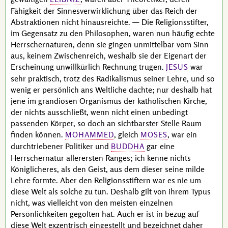
Fähigkeit der Sinnesverwirklichung über das Reich der
Abstraktionen nicht hinausreichte. — Die Religionsstifter,
im Gegensatz zu den Philosophen, waren nun häufig echte
Herrschernaturen, denn sie gingen unmittelbar vom Sinn
aus, keinem Zwischenreich, weshalb sie der Eigenart der
Erscheinung unwillkürlich Rechnung trugen.
war
JESUS
sehr praktisch, trotz des Radikalismus seiner Lehre, und so
wenig er persönlich ans Weltliche dachte; nur deshalb hat
jene im grandiosen Organismus der katholischen Kirche,
der nichts ausschließt, wenn nicht einen unbedingt
passenden Körper, so doch an sichtbarster Stelle Raum
finden können.
, gleich
, war ein
MOHAMMED
MOSES
durchtriebener Politiker und
gar eine
BUDDHA
Herrschernatur allerersten Ranges; ich kenne nichts
Königlicheres, als den Geist, aus dem dieser seine milde
Lehre formte. Aber den Religionsstiftern war es nie um
diese Welt als solche zu tun. Deshalb gilt von ihrem Typus
nicht, was vielleicht von den meisten einzelnen
Persönlichkeiten gegolten hat. Auch er ist in bezug auf
diese Welt exzentrisch eingestellt und bezeichnet daher