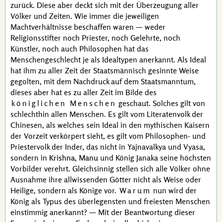
zurück. Diese aber deckt sich mit der Überzeugung aller
Völker und Zeiten. Wie immer die jeweiligen
Machtverhältnisse beschaffen waren — weder
Religionsstifter noch Priester, noch Gelehrte, noch
Künstler, noch auch Philosophen hat das
Menschengeschlecht je als Idealtypen anerkannt. Als Ideal
hat ihm zu aller Zeit der Staatsmännisch gesinnte Weise
gegolten, mit dem Nachdruck auf dem Staatsmanntum,
dieses aber hat es zu aller Zeit im Bilde des
königlichen Menschen
geschaut. Solches gilt von
schlechthin allen Menschen. Es gilt vom Literatenvolk der
Chinesen, als welches sein Ideal in den mythischen Kaisern
der Vorzeit verkörpert sieht, es gilt vom Philosophen- und
Priestervolk der Inder, das nicht in
Yajnavalkya
und
Vyasa
,
sondern in
Krishna
,
Manu
und
König Janaka
seine höchsten
Vorbilder verehrt. Gleichsinnig stellen sich alle Völker ohne
Ausnahme ihre allwissenden Götter nicht als Weise oder
Heilige, sondern als Könige vor.
Warum
nun wird der
König als Typus des überlegensten und freiesten Menschen
einstimmig anerkannt? — Mit der Beantwortung dieser