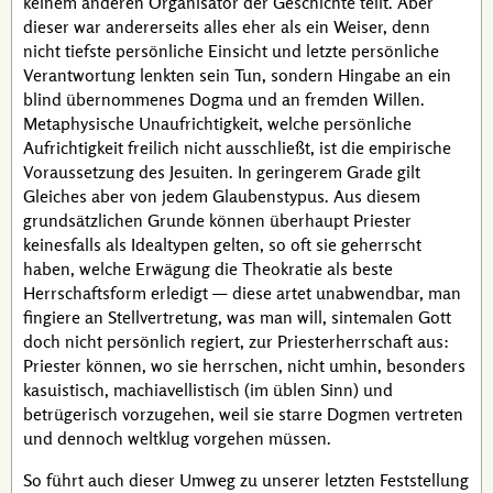
keinem anderen Organisator der Geschichte teilt. Aber
dieser war andererseits alles eher als ein Weiser, denn
nicht tiefste persönliche Einsicht und letzte persönliche
Verantwortung lenkten sein Tun, sondern Hingabe an ein
blind übernommenes Dogma und an fremden Willen.
Metaphysische Unaufrichtigkeit, welche persönliche
Aufrichtigkeit freilich nicht ausschließt, ist die empirische
Voraussetzung des Jesuiten. In geringerem Grade gilt
Gleiches aber von jedem Glaubenstypus. Aus diesem
grundsätzlichen Grunde können überhaupt Priester
keinesfalls als Idealtypen gelten, so oft sie geherrscht
haben, welche Erwägung die Theokratie als beste
Herrschaftsform erledigt — diese artet unabwendbar, man
fingiere an Stellvertretung, was man will,
sintemalen
Gott
doch nicht persönlich regiert, zur Priesterherrschaft aus:
Priester können, wo sie herrschen, nicht umhin, besonders
kasuistisch
, machiavellistisch (im üblen Sinn) und
betrügerisch vorzugehen, weil sie starre Dogmen vertreten
und dennoch weltklug vorgehen müssen.
So führt auch dieser Umweg zu unserer letzten Feststellung