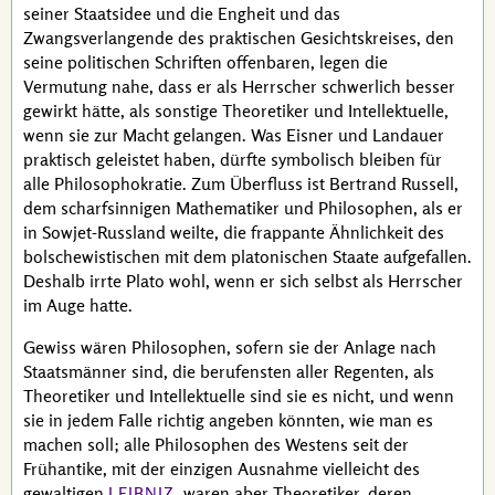
seiner Staatsidee und die Engheit und das
Zwangsverlangende des praktischen Gesichtskreises, den
seine politischen Schriften offenbaren, legen die
Vermutung nahe, dass er als Herrscher schwerlich besser
gewirkt hätte, als sonstige Theoretiker und Intellektuelle,
wenn sie zur Macht gelangen. Was
Eisner
und
Landauer
praktisch geleistet haben, dürfte symbolisch bleiben für
alle Philosophokratie. Zum Überfluss ist
Bertrand Russell
,
dem scharfsinnigen Mathematiker und Philosophen, als er
in Sowjet-Russland weilte, die frappante Ähnlichkeit des
bolschewistischen mit dem platonischen Staate aufgefallen.
Deshalb irrte
Plato
wohl, wenn er sich selbst als Herrscher
im Auge hatte.
Gewiss wären Philosophen, sofern sie der Anlage nach
Staatsmänner sind, die berufensten aller Regenten, als
Theoretiker und Intellektuelle sind sie es nicht, und wenn
sie in jedem Falle richtig angeben könnten, wie man es
machen soll; alle Philosophen des Westens seit der
Frühantike, mit der einzigen Ausnahme vielleicht des
gewaltigen
, waren aber Theoretiker, deren
LEIBNIZ