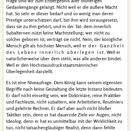
Frage sind wir zum Endergebnis aller bisherigen
Gedankengänge gelangt. Nicht weil er die äußere Macht
hat. So sehr er dieser bedarf und so wenig man deren
Prestige unterschätzen darf, bei ihm wird vorausgesetzt,
dass sie zu ihm gehört, und in der Tat: dem innerlich
Subalternen
nützt keine Machtstellung; wer nicht zu
solcher geboren ist, verträgt sie nicht. Nein, der königliche
Mensch gilt als höchster Mensch, weil er
der Ganzheit
des Lebens innerlich überlegen ist
. Weil er
natürlicherweise über dem steht, was alle anderen bindet.
Weil er den Höchstausdruck staatsmännischer
Überlegenheit darstellt.
Es ist eine Niveaufrage. Dem König kann seinem eigensten
Begriffe nach keine Gestaltung die letzte Instanz bedeuten.
Er darf nicht einseitig sein, wie Doktrinäre, reine Praktiker
und Fachleute, nicht subaltern, wie Arbeitstiere, Routiniers
und gelehrte Rechner. Er darf aber auch nicht bloßer
Taktiker sein, denn er hat dauernde Ziele vor Augen, nicht
Ideolog, denn er hat es unmittelbar mit der Wirklichkeit zu
tun, nicht tatsachengläubiger Realist, denn dann fehlte