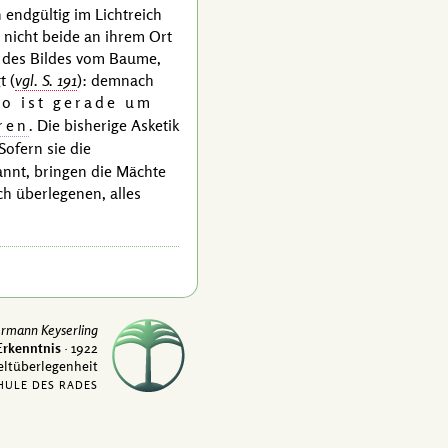
 endgültig im Lichtreich
nicht beide an ihrem Ort
r des Bildes vom Baume,
gt
(
vgl. S. 191
)
: demnach
so ist gerade um
ren
. Die bisherige Asketik
Sofern sie die
annt, bringen die Mächte
ch überlegenen, alles
rmann Keyserling
Erkenntnis
· 1922
Weltüberlegenheit
HULE DES RADES