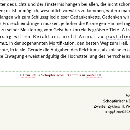
ter des Lichts und der Finsternis hängen bei allen, die nicht schon
n; es ist unmöglich, wesentlich vorwärts zu kommen, wofern man 
elangen wir zum Schlussglied dieser Gedankenkette. Gedenken wi
ns Erdreich eindringen müssen, je höher die Krone gen Himmel ra
 zu seiner Meisterung vom Geist her
korrelativ
größere Tiefe.
Al
chung willen Reichtum, nicht Armut zu
postulie
rmut, in der sogenannten
Mortifikation
, den besten Weg zum Heil. 
bte, irrte sie. Gerade die Aufgaben des Reichtums, als solche erk
se Erwägung erweist endgültig die Höchststellung des herrscheris
zurück
Schöpferische Erkenntnis
weiter
He
Schöpferische 
Zweiter Zyklus:III. 
© 1998-
2026
SC