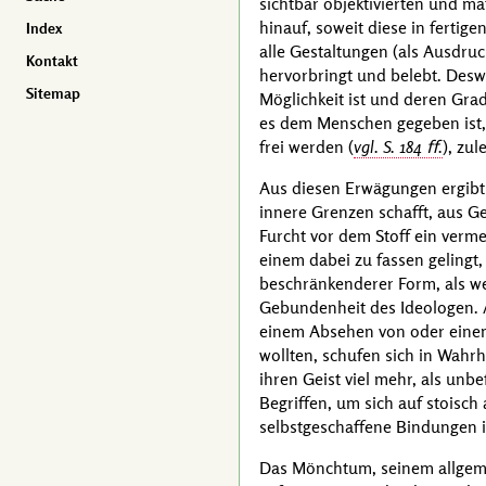
sichtbar objektivierten und ma
hinauf, soweit diese in ferti
Index
alle Gestaltungen (als Ausdruc
Kontakt
hervorbringt und belebt. Desw
Sitemap
Möglichkeit ist und deren Gra
es dem Menschen gegeben ist, 
frei werden
(
vgl. S. 184 ﬀ.
)
, zul
Aus diesen Erwägungen ergibt 
innere Grenzen schafft, aus G
Furcht vor dem Stoff ein verme
einem dabei zu fassen gelingt,
beschränkenderer Form, als w
Gebundenheit des Ideologen. 
einem Absehen von oder einem 
wollten, schufen sich in Wahrh
ihren Geist viel mehr, als unb
Begriffen, um sich auf stoisch
selbstgeschaffene Bindungen 
Das Mönchtum, seinem allgeme