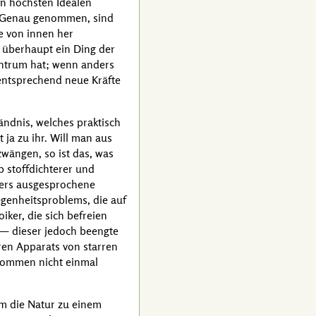
en höchsten Idealen
d. Genau genommen, sind
ie von innen her
 überhaupt ein Ding der
entrum hat; wenn anders
entsprechend neue Kräfte
ändnis, welches praktisch
 ja zu ihr. Will man aus
zwängen, so ist das, was
b stoffdichterer und
ders ausgesprochene
genheitsproblems, die auf
ker, die sich befreien
e — dieser jedoch beengte
eren Apparats von starren
r kommen nicht einmal
m die Natur zu einem