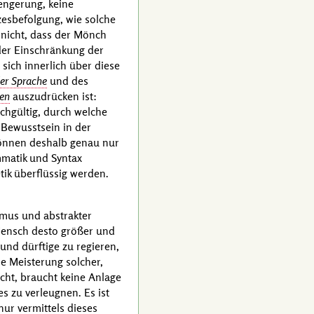
engerung, keine
zesbefolgung, wie solche
 nicht, dass der Mönch
der Einschränkung der
sich innerlich über diese
der Sprache
und des
en
auszudrücken ist:
ichgültig, durch welche
 Bewusstsein in der
 können deshalb genau nur
mmatik und Syntax
ik überflüssig werden.
smus und abstrakter
 Mensch desto größer und
 und dürftige zu regieren,
ie Meisterung solcher,
scht, braucht keine Anlage
es zu verleugnen. Es ist
nur vermittels dieses