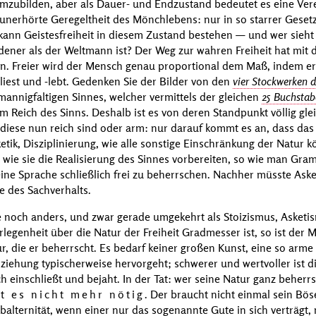
mzubilden, aber als Dauer- und Endzustand bedeutet es eine Ver
unerhörte Geregeltheit des Mönchlebens: nur in so starrer Geset
 kann Geistesfreiheit in diesem Zustand bestehen — und wer sieht
dener als der Weltmann ist? Der Weg zur wahren Freiheit hat mit 
un. Freier wird der Mensch genau proportional dem Maß, indem er 
liest und
-lebt
. Gedenken Sie der Bilder von den
vier Stockwerken 
mannigfaltigen Sinnes, welcher vermittels der gleichen
25 Buchstab
 im Reich des Sinns. Deshalb ist es von deren Standpunkt völlig gle
ob diese nun reich sind oder arm: nur darauf kommt es an, dass das
etik, Disziplinierung, wie alle sonstige Einschränkung der Natur
, wie sie die Realisierung des Sinnes vorbereiten, so wie man Gra
ne Sprache schließlich frei zu beherrschen. Nachher müsste Asket
te des Sachverhalts.
ge noch anders, und zwar gerade umgekehrt als Stoizismus, Asketi
egenheit über die Natur der Freiheit Gradmesser ist, so ist der
tur, die er beherrscht. Es bedarf keiner großen Kunst, eine so arme
ziehung typischerweise hervorgeht; schwerer und wertvoller ist d
ch einschließt und bejaht. In der Tat: wer seine Natur ganz beherr
t es nicht mehr nötig
. Der braucht nicht einmal sein Bös
balternität
, wenn einer nur das sogenannte Gute in sich verträgt, 