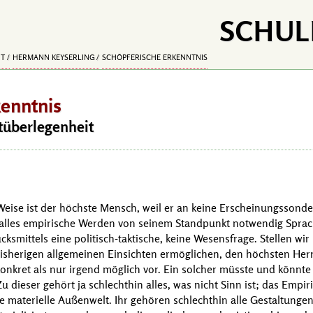
SCHUL
IT
HERMANN KEYSERLING
SCHÖPFERISCHE ERKENNTNIS
kenntnis
ltüberlegenheit
Weise ist der höchste Mensch, weil er an keine Erscheinungssond
l alles empirische Werden von seinem Standpunkt notwendig Sprache
ksmittels eine politisch-taktische, keine Wesensfrage. Stellen w
isherigen allgemeinen Einsichten ermöglichen, den höchsten Her
onkret als nur irgend möglich vor. Ein solcher müsste und könnte
u dieser gehört ja schlechthin alles, was nicht Sinn ist; das Empi
 materielle Außenwelt. Ihr gehören schlechthin alle Gestaltungen a