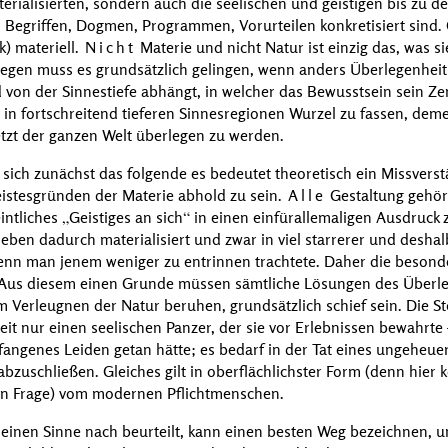
terialisierten, sondern auch die seelischen und geistigen bis zu d
gen Begriffen, Dogmen, Programmen, Vorurteilen konkretisiert sin
k) materiell.
Nicht
Materie und nicht Natur ist einzig das, was s
egen muss es grundsätzlich gelingen, wenn anders Überlegenheit
d von der Sinnestiefe abhängt, in welcher das Bewusstsein sein Z
in fortschreitend tieferen Sinnesregionen Wurzel zu fassen, dem
etzt der ganzen Welt überlegen zu werden.
sich zunächst das folgende es bedeutet theoretisch ein Missverst
eistesgründen der Materie abhold zu sein.
Alle
Gestaltung gehört
intliches
Geistiges an sich
in einen einfürallemaligen Ausdruck 
 eben dadurch materialisiert und zwar in viel starrerer und deshal
enn man jenem weniger zu entrinnen trachtete. Daher die beson
Aus diesem einen Grunde müssen sämtliche Lösungen des Überle
Verleugnen der Natur beruhen, grundsätzlich schief sein. Die Stoi
eit nur einen seelischen Panzer, der sie vor Erlebnissen bewahrt
efangenes Leiden getan hätte; es bedarf in der Tat eines ungeheu
 abzuschließen. Gleiches gilt in oberflächlichster Form (denn hie
in Frage) vom modernen Pflichtmenschen.
inen Sinne nach beurteilt, kann einen besten Weg bezeichnen, u