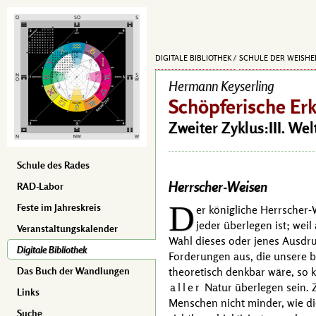
DIGITALE BIBLIOTHEK
SCHULE DER WEISHE
Hermann Keyserling
Schöpferische Er
Zweiter Zyklus:III. We
Schule des Rades
Herrscher-Weisen
RAD-Labor
D
Feste im Jahreskreis
er königliche Herrscher-
jeder überlegen ist; wei
Veranstaltungskalender
Wahl dieses oder jenes Ausdruc
Digitale Bibliothek
Forderungen aus, die unsere b
theoretisch denkbar wäre, so k
Das Buch der Wandlungen
aller
Natur überlegen sein. Z
Links
Menschen nicht minder, wie die
Suche