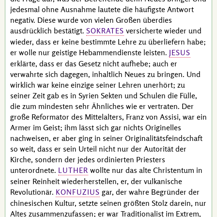
jedesmal ohne Ausnahme lautete die häufigste Antwort
negativ. Diese wurde von vielen Großen überdies
ausdrücklich bestätigt.
versicherte wieder und
SOKRATES
wieder, dass er keine bestimmte Lehre zu überliefern habe;
er wolle nur geistige Hebammendienste leisten.
JESUS
erklärte, dass er das Gesetz nicht aufhebe; auch er
verwahrte sich dagegen, inhaltlich Neues zu bringen. Und
wirklich war keine einzige seiner Lehren unerhört; zu
seiner Zeit gab es in Syrien Sekten und Schulen die Fülle,
die zum mindesten sehr Ähnliches wie er vertraten. Der
große Reformator des Mittelalters,
Franz von Assisi
, war ein
Armer im Geist; ihm lässt sich gar nichts Originelles
nachweisen, er aber ging in seiner Originalitätsfeindschaft
so weit, dass er sein Urteil nicht nur der Autorität der
Kirche, sondern der jedes ordinierten Priesters
unterordnete.
wollte nur das alte Christentum in
LUTHER
seiner Reinheit wiederherstellen, er, der vulkanische
Revolutionär.
gar, der wahre Begründer der
KONFUZIUS
chinesischen Kultur, setzte seinen größten Stolz darein, nur
Altes zusammenzufassen; er war Traditionalist im Extrem,