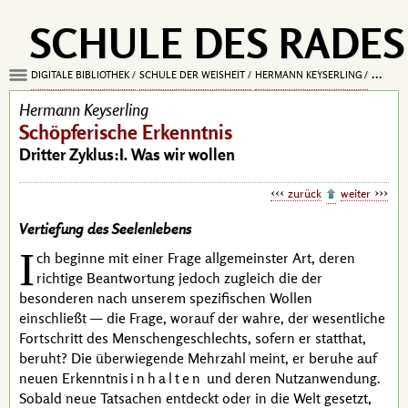
SCHULE DES RADES
DIGITALE BIBLIOTHEK
SCHULE DER WEISHEIT
HERMANN KEYSERLING
SCHÖPF
Hermann Keyserling
Schöpferische Erkenntnis
Dritter Zyklus:I. Was wir wollen
zurück
weiter
Vertiefung des Seelenlebens
I
ch beginne mit einer Frage allgemeinster Art, deren
richtige Beantwortung jedoch zugleich die der
besonderen nach unserem spezifischen Wollen
einschließt — die Frage, worauf der wahre, der wesentliche
Fortschritt des Menschen­geschlechts, sofern er statthat,
beruht? Die überwiegende Mehrzahl meint, er beruhe auf
neuen Erkenntnis
inhalten
und deren Nutzanwendung.
Sobald neue Tatsachen entdeckt oder in die Welt gesetzt,