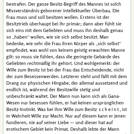
bestrafen. Der ganze Besitz-Begriff des Mannes ist solch
Missverständnis-geborener intellektueller Überbau. Die
Frau muss und soll besitzen wollen. Erstens ist der
Besitztrieb überhaupt bei ihr primär; dann aber fühlt sie
sich eins mit dem Geliebten und muss ihn deshalb genau
so
haben
wollen, wie sie sich selbst besitzt. Man
bedenke, wie sehr die Frau ihren Körper als
sich selbst
empfindet, was wohl von keinem geistig erwachten Manne
gilt: so muss sie fühlen, dass die geringste Gebärde des
Geliebten rechtmäßig ihr gehört. Und wohlgemerkt: der
Wille zum Besitz ist bei der Frau das Entscheidende, nicht
der zum Besessenwerden. Letzterer steht und fällt mit dem
Drang zur physischen Hingabe, der allemal aussetzend und
endlich ist, während der Besitzwille stetig und
unbeschränkt waltet. Der Mann nun kann sich als
Gana
-
Wesen nur besessen fühlen, er hat keinen ursprünglichen
Besitz-Instinkt. Was bei ihm Wille zum Besitz
scheint
, ist
in Wahrheit Wille zur Macht. Nur auf diesem kann er jenen
fundieren, nie auf seiner Liebe — und dieser hat auf
erotischem Gebiet kein Primat. Deshalb lebte der Mann