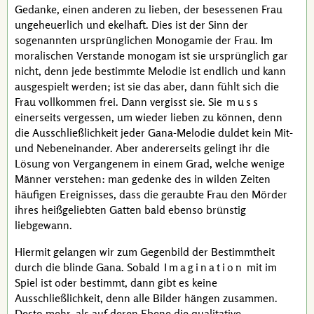
Gedanke, einen anderen zu lieben, der besessenen Frau
ungeheuerlich und ekelhaft. Dies ist der Sinn der
sogenannten ursprünglichen Monogamie der Frau. Im
moralischen Verstande monogam ist sie ursprünglich gar
nicht, denn jede bestimmte Melodie ist endlich und kann
ausgespielt werden; ist sie das aber, dann fühlt sich die
Frau vollkommen frei. Dann vergisst sie. Sie
muss
einerseits vergessen, um wieder lieben zu können, denn
die Ausschließlichkeit jeder
Gana
-Melodie duldet kein Mit-
und Nebeneinander. Aber andererseits gelingt ihr die
Lösung von Vergangenem in einem Grad, welche wenige
Männer verstehen: man gedenke des in wilden Zeiten
häufigen Ereignisses, dass die geraubte Frau den Mörder
ihres heißgeliebten Gatten bald ebenso brünstig
liebgewann.
Hiermit gelangen wir zum Gegenbild der Bestimmtheit
durch die blinde
Gana
. Sobald
Imagination
mit im
Spiel ist oder bestimmt, dann gibt es keine
Ausschließlichkeit, denn alle Bilder hängen zusammen.
Desto mehr, als auf deren Ebene die qualitative