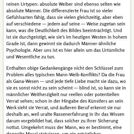
reinen Urtypen: absolute Weiber sind ebenso selten wie
absolute Männer. Die differenzierte Frau ist so vieler
Gefühlsarten fähig, dass sie vielen gleichzeitig, aber eben
auf verschiedene — jedem auf seine — Weise zugetan sein
kann, was die Deutlichkeit des Bildes beeinträchtigt. Und
ist sie durchgeistigt, wie sie’s im heutigen Westen in hohem
Grade ist, dann gewinnt sie dadurch Männer-ähnliche
Psychologie. Aber uns ist es hier allein um das Urtümliche
und Wesentliche zu tun.
Enthalten obige Gedankengänge nicht den Schlüssel zum
Problem alles typischen Mann-Weib-Konflikts? Da die Frau
als
Gana
-Wesen — und jede tiefe Liebe macht sie dazu, wo
sie es sonst nicht zu sein scheint — blind ist, so kann sie in
männlicher Weitherzigkeit nur reellen oder potentiellen
Verrat sehen; schon in der Hingabe des Künstlers an sein
Werk sieht sie Verrat, und äußeren Beruf erkennt sie nur
deshalb an, weil uralte Rassenerfahrung in ihr das Wissen
darum vorgebildet hat, dass solcher zu ihrer Sicherung
nottut. Umgekehrt muss der Mann, wo er bestimmt, eine
doppelte Moral statuieren, um ein erträgliches