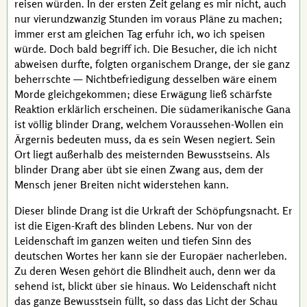
reisen würden. In der ersten Zeit gelang es mir nicht, auch
nur vierundzwanzig Stunden im voraus Pläne zu machen;
immer erst am gleichen Tag erfuhr ich, wo ich speisen
würde. Doch bald begriff ich. Die Besucher, die ich nicht
abweisen durfte, folgten organischem Drange, der sie ganz
beherrschte — Nichtbefriedigung desselben wäre einem
Morde gleichgekommen; diese Erwägung ließ schärfste
Reaktion erklärlich erscheinen. Die südamerikanische
Gana
ist völlig blinder Drang, welchem Voraussehen-Wollen ein
Ärgernis bedeuten muss, da es sein Wesen negiert. Sein
Ort liegt außerhalb des meisternden Bewusstseins. Als
blinder Drang aber übt sie einen Zwang aus, dem der
Mensch jener Breiten nicht widerstehen kann.
Dieser blinde Drang ist die Urkraft der Schöpfungsnacht. Er
ist die
Eigen-Kraft
des blinden Lebens. Nur von der
Leidenschaft im ganzen weiten und tiefen Sinn des
deutschen Wortes her kann sie der Europäer nacherleben.
Zu deren Wesen gehört die Blindheit auch, denn wer da
sehend ist, blickt über sie hinaus. Wo Leidenschaft nicht
das ganze Bewusstsein füllt, so dass das Licht der Schau