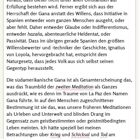
Erfüllung bestehen wird. Ferner ergibt sich aus der
Herrschaft der
Gana
anstatt des Willens, dass Initiative in
Spanien entweder vom ganzen Menschen ausgeht, oder
aber fehlt. Daher entweder Glaube oder
Indifferentismus
,
entweder
hazaña,
abenteuerliche Heldentat, oder
Passivität. Dass im übrigen gerade Spanien den größten
Willensbewerter und
-techniker
der Geschichte,
Ignatius
von Loyola
, hervorgebracht hat, entspricht dem
Naturgesetz, dass jedes Volk aus sich selbst seinen
Gegentyp herausstellt.
Die südamerikanische
Gana
ist als Gesamterscheinung das,
was das Traumbild der
zweiten Meditation
als Ganzes
ausdrückt, wie es denn im Traume von
La Paz
den Namen
Gana
führte. In auf den Menschen zugeschnittener
Bestimmung ist sie das, was unsere früheren Meditationen
als Urleben und Unterwelt und blinden Drang im
Gegensatz zum geistbestimmten oder geistmitbedingten
Leben meinten. Ich hätte speziell bei meinen
Betrachtungen über
Krieg
und
Schicksal
und
Tod
am