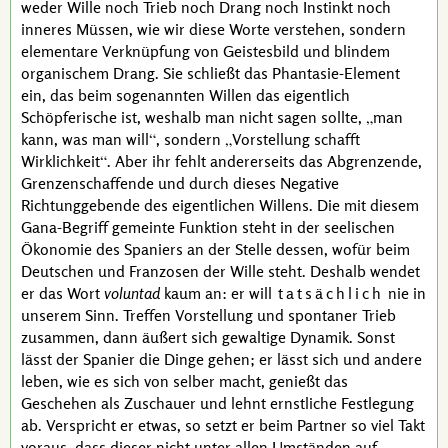
weder Wille noch Trieb noch Drang noch Instinkt noch
inneres Müssen, wie wir diese Worte verstehen, sondern
elementare Verknüpfung von Geistesbild und blindem
organischem Drang. Sie schließt das Phantasie-Element
ein, das beim sogenannten Willen das eigentlich
Schöpferische ist, weshalb man nicht sagen sollte,
man
kann, was man will
, sondern
Vorstellung schafft
Wirklichkeit
. Aber ihr fehlt andererseits das Abgrenzende,
Grenzenschaffende und durch dieses Negative
Richtunggebende des eigentlichen Willens. Die mit diesem
Gana
-Begriff gemeinte Funktion steht in der seelischen
Ökonomie des Spaniers an der Stelle dessen, wofür beim
Deutschen und Franzosen der Wille steht. Deshalb wendet
er das Wort
voluntad
kaum an: er will
tatsächlich
nie in
unserem Sinn. Treffen Vorstellung und spontaner Trieb
zusammen, dann äußert sich gewaltige Dynamik. Sonst
lässt der Spanier die Dinge gehen; er lässt sich und andere
leben, wie es sich von selber macht, genießt das
Geschehen als Zuschauer und lehnt ernstliche Festlegung
ab. Verspricht er etwas, so setzt er beim Partner so viel Takt
voraus, dass dieser nicht unter allen Umständen auf