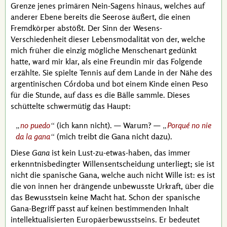
Grenze jenes primären Nein-Sagens hinaus, welches auf
anderer Ebene bereits die Seerose äußert, die einen
Fremdkörper abstößt. Der Sinn der Wesens-
Verschiedenheit dieser Lebensmodalität von der, welche
mich früher die einzig mögliche Menschenart gedünkt
hatte, ward mir klar, als eine Freundin mir das Folgende
erzählte. Sie spielte Tennis auf dem Lande in der Nähe des
argentinischen
Córdoba
und bot einem Kinde einen
Peso
für die Stunde, auf dass es die Bälle sammle. Dieses
schüttelte schwermütig das Haupt:
no puedo
(ich kann nicht). — Warum? —
Porqué no nie
da la gana
(mich treibt die
Gana
nicht dazu).
Diese
Gana
ist kein Lust-zu-etwas-haben, das immer
erkenntnisbedingter Willensentscheidung unterliegt; sie ist
nicht die spanische
Gana
, welche auch nicht Wille ist: es ist
die von innen her drängende unbewusste Urkraft, über die
das Bewusstsein keine Macht hat. Schon der spanische
Gana
-Begriff passt auf keinen bestimmenden Inhalt
intellektualisierten Europäerbewusstseins. Er bedeutet