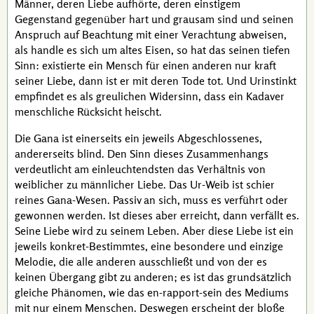
Männer, deren Liebe aufhörte, deren einstigem
Gegenstand gegenüber hart und grausam sind und seinen
Anspruch auf Beachtung mit einer Verachtung abweisen,
als handle es sich um altes Eisen, so hat das seinen tiefen
Sinn: existierte ein Mensch für einen anderen nur kraft
seiner Liebe, dann ist er mit deren Tode tot. Und Urinstinkt
empfindet es als greulichen Widersinn, dass ein Kadaver
menschliche Rücksicht heischt.
Die
Gana
ist einerseits ein jeweils Abgeschlossenes,
andererseits blind. Den Sinn dieses Zusammenhangs
verdeutlicht am einleuchtendsten das Verhältnis von
weiblicher zu männlicher Liebe. Das
Ur-Weib
ist schier
reines
Gana
-Wesen. Passiv an sich, muss es verführt oder
gewonnen werden. Ist dieses aber erreicht, dann verfällt es.
Seine Liebe wird zu seinem Leben. Aber diese Liebe ist ein
jeweils konkret-Bestimmtes, eine besondere und einzige
Melodie, die alle anderen ausschließt und von der es
keinen Übergang gibt zu anderen; es ist das grundsätzlich
gleiche Phänomen, wie das
en-rapport
-sein des Mediums
mit nur einem Menschen. Deswegen erscheint der bloße