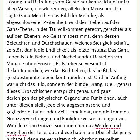
Lösung und Befreiung vom Geiste her kennzeichnet unter
allen Wesen, die wir kennen, allein den Menschen. Ich
sagte
Gana
-Melodie: das Bild der Melodie, als
abgeschlossener Zeiteinheit, wird dem Leben auf der
Gana
-Ebene, in der Tat, vollkommen gerecht, gerechter als
auf den Ebenen, wo Geist mitbestimmt; denn dessen
Beleuchten und Durchschauen, welches Stetigkeit schafft,
zerstört damit die Endlichkeit als letzte Instanz. Das
Gana
-
Leben ist ein Neben- und Nacheinander-Bestehen von
Monade ohne Fenster
. Es ist ebenso wesentlich
diskontinuierlich, wie das
Bild-Leben
, das heißt das
geistbestimmte Leben, kontinuierlich ist. Und im Anfang
war nicht das Bild, sondern der blinde Drang. Die Eigenart
dieses Urpsychischen entspricht genau und ganz
derjenigen der physischen Organe und Funktionen: auch
unter diesen stellt jede eine abgeschlossene und
gegliederte Raum- oder Zeit-Einheit dar, und nie kommen
Grenzverwischungen und Funktionsverwechslungen vor.
Wohl lenkt ein Ganzes von innen her das
Werden und
Vergehen
der Teile, doch diese haben am Überblicke jenes
nicht teil, denn sie verhalten sich, obschon sie selber