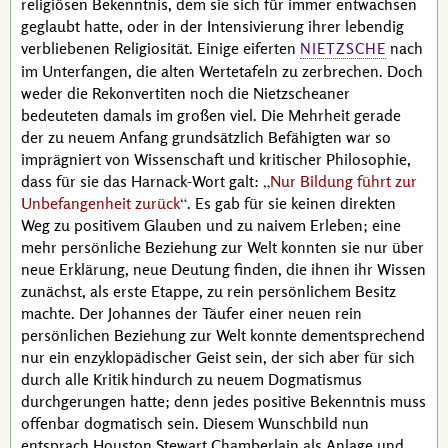
religiösen Bekenntnis, dem sie sich für immer entwachsen
geglaubt hatte, oder in der Intensivierung ihrer lebendig
verbliebenen Religiosität. Einige eiferten
nach
NIETZSCHE
im Unterfangen, die alten Wertetafeln zu zerbrechen. Doch
weder die Rekonvertiten noch die
Nietzsche
aner
bedeuteten damals im großen viel. Die Mehrheit gerade
der zu neuem Anfang grundsätzlich Befähigten war so
imprägniert von Wissenschaft und kritischer Philosophie,
dass für sie das
Harnack
-Wort galt:
Nur Bildung führt zur
Unbefangenheit zurück
. Es gab für sie keinen direkten
Weg zu positivem Glauben und zu naivem Erleben; eine
mehr persönliche Beziehung zur Welt konnten sie nur über
neue Erklärung, neue Deutung finden, die ihnen ihr Wissen
zunächst, als erste Etappe, zu rein persönlichem Besitz
machte. Der
Johannes der Täufer
einer neuen rein
persönlichen Beziehung zur Welt konnte dementsprechend
nur ein enzyklopädischer Geist sein, der sich aber für sich
durch alle Kritik hindurch zu neuem Dogmatismus
durchgerungen hatte; denn jedes positive Bekenntnis muss
offenbar dogmatisch sein. Diesem Wunschbild nun
entsprach
Houston Stewart Chamberlain
als Anlage und