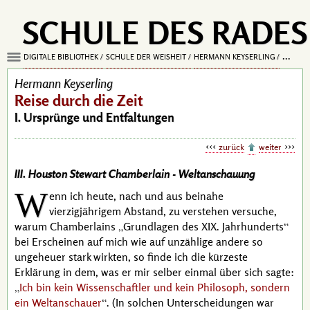
SCHULE DES RADES
DIGITALE BIBLIOTHEK
SCHULE DER WEISHEIT
HERMANN KEYSERLING
REISE D
Hermann Keyserling
Reise durch die Zeit
I. Ursprünge und Entfaltungen
zurück
weiter
III. Houston Stewart Chamberlain -
Weltanschauung
W
enn ich heute, nach und aus beinahe
vierzigjährigem Abstand, zu verstehen versuche,
warum
Chamberlains
Grundlagen des XIX. Jahrhunderts
bei Erscheinen auf mich wie auf unzählige andere so
ungeheuer stark wirkten, so finde ich die kürzeste
Erklärung in dem, was er mir selber einmal über sich sagte:
Ich bin kein Wissenschaftler und kein Philosoph, sondern
ein Weltanschauer
. (In solchen Unterscheidungen war