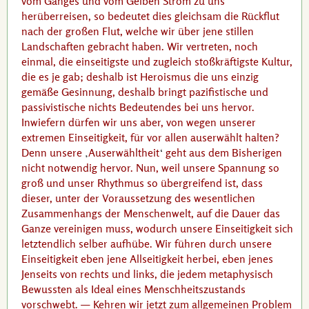
vom Ganges und vom Gelben Strom zu uns
herüberreisen, so bedeutet dies gleichsam die Rückflut
nach der großen Flut, welche wir über jene stillen
Landschaften gebracht haben. Wir vertreten, noch
einmal, die einseitigste und zugleich stoßkräftigste Kultur,
die es je gab; deshalb ist Heroismus die uns einzig
gemäße Gesinnung, deshalb bringt pazifistische und
passivistische nichts Bedeutendes bei uns hervor.
Inwiefern dürfen wir uns aber, von wegen unserer
extremen Einseitigkeit, für vor allen auserwählt halten?
Denn unsere
Auserwähltheit
geht aus dem Bisherigen
nicht notwendig hervor. Nun, weil unsere Spannung so
groß und unser Rhythmus so übergreifend ist, dass
dieser, unter der Voraussetzung des wesentlichen
Zusammenhangs der Menschenwelt, auf die Dauer das
Ganze vereinigen muss, wodurch unsere Einseitigkeit sich
letztendlich selber aufhübe. Wir führen durch unsere
Einseitigkeit eben jene Allseitigkeit herbei, eben jenes
Jenseits von rechts und links, die jedem metaphysisch
Bewussten als Ideal eines Menschheitszustands
vorschwebt. — Kehren wir jetzt zum allgemeinen Problem