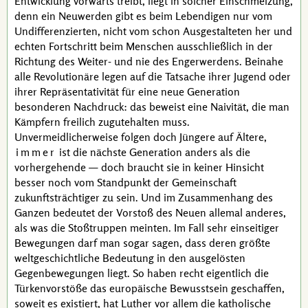
Entwicklung vorwärts treibt, liegt in solcher Einschmelzung,
denn ein Neuwerden gibt es beim Lebendigen nur vom
Undifferenzierten, nicht vom schon Ausgestalteten her und
echten Fortschritt beim Menschen ausschließlich in der
Richtung des Weiter- und nie des Engerwerdens. Beinahe
alle Revolutionäre legen auf die Tatsache ihrer Jugend oder
ihrer Repräsentativität für eine neue Generation
besonderen Nachdruck: das beweist eine Naivität, die man
Kämpfern freilich zugutehalten muss.
Unvermeidlicherweise folgen doch Jüngere auf Ältere,
immer
ist die nächste Generation anders als die
vorhergehende — doch braucht sie in keiner Hinsicht
besser noch vom Standpunkt der Gemeinschaft
zukunftsträchtiger zu sein. Und im Zusammenhang des
Ganzen bedeutet der Vorstoß des Neuen allemal anderes,
als was die Stoßtruppen meinten. Im Fall sehr einseitiger
Bewegungen darf man sogar sagen, dass deren größte
weltgeschichtliche Bedeutung in den ausgelösten
Gegenbewegungen liegt. So haben recht eigentlich die
Türkenvorstöße das europäische Bewusstsein geschaffen,
soweit es existiert, hat
Luther
vor allem die katholische