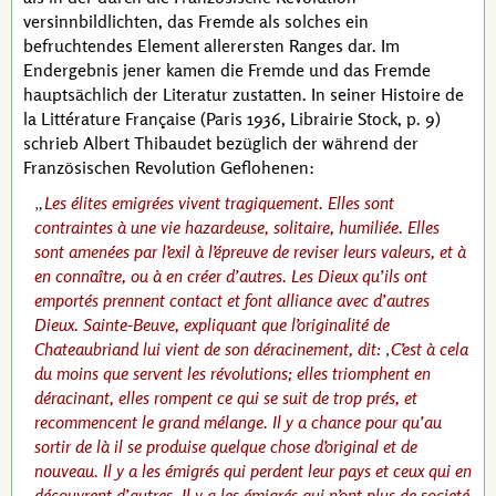
versinnbildlichten, das Fremde als solches ein
befruchtendes Element allerersten Ranges dar. Im
Endergebnis jener kamen die Fremde und das Fremde
hauptsächlich der Literatur zustatten. In seiner
Histoire de
la Littérature Française
(Paris 1936, Librairie Stock,
p. 9
)
schrieb
Albert Thibaudet
bezüglich der während der
Französischen Revolution Geflohenen:
Les élites emigrées vivent tragiquement. Elles sont
contraintes à une vie hazardeuse, solitaire, humiliée. Elles
sont amenées par l’exil à l’épreuve de reviser leurs valeurs, et à
en connaître, ou à en créer d’autres. Les Dieux qu’ils ont
emportés prennent contact et font alliance avec d’autres
Dieux.
Sainte-Beuve
, expliquant que l’originalité de
Chateaubriand
lui vient de son déracinement, dit:
C’est à cela
du moins que servent les révolutions; elles triomphent en
déracinant, elles rompent ce qui se suit de trop prés, et
recommencent le grand mélange. Il y a chance pour qu’au
sortir de là il se produise quelque chose d’original et de
nouveau. Il y a les émigrés qui perdent leur pays et ceux qui en
découvrent d’autres. Il y a les émigrés qui n’ont plus de societé