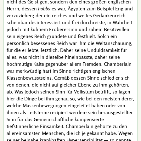
nicht des Geistigen, sondern den eines großen englischen
Herrn, dessen
hobby
es war, Ägypten zum Beispiel England
vorzuziehen; der ein reiches und weites Gedankenreich
scheinbar desinteressiert und frei durchreiste, in Wahrheit
jedoch mit kühnem Eroberersinn und zähem Besitzwillen
sein eigenes Reich gründete und festhielt. Solch ein
persönlich besessenes Reich war ihm die Weltanschauung,
für die er lebte, letztlich. Daher seine Unduldsamkeit für
alles, was nicht in dieselbe hineinpasste, daher seine
hochmütige Kälte gegenüber allem Fremden.
Chamberlain
war merkwürdig hart im Sinne richtigen englischen
Klassenbewusstseins. Gemäß dessen Sinne schied er sich
von denen, die nicht auf gleicher Ebene zu ihm gehörten,
ab. Was jedoch seinen Sinn für Volkstum betrifft, so lagen
hier die Dinge bei ihm genau so, wie bei den meisten derer,
welche Massenbewegungen eingeleitet haben oder von
ihnen als Leitsterne rezipiert werden: sein herausgestellter
Sinn für das Gemeinschaftliche kompensierte
tiefstinnerliche Einsamkeit.
Chamberlain
gehörte zu den
allereinsamsten Menschen, die ich je gekannt habe. Wegen
seiner beinahe krankhaften
Hypersensibilität
— so nannte