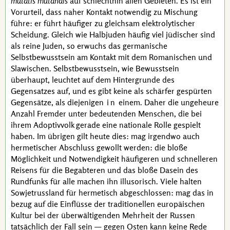
mutatis mutandis
auf schlechthin allen Gebieten. Es ist ein
Vorurteil, dass naher Kontakt notwendig zu Mischung
führe: er führt häufiger zu gleichsam elektrolytischer
Scheidung. Gleich wie Halbjuden häufig viel jüdischer sind
als reine Juden, so erwuchs das germanische
Selbstbewusstsein am Kontakt mit dem Romanischen und
Slawischen. Selbstbewusstsein, wie Bewusstsein
überhaupt, leuchtet auf dem Hintergrunde des
Gegensatzes auf, und es gibt keine als schärfer gespürten
Gegensätze, als diejenigen
in
einem. Daher die ungeheure
Anzahl Fremder unter bedeutenden Menschen, die bei
ihrem Adoptivvolk gerade eine nationale Rolle gespielt
haben. Im übrigen gilt heute dies: mag irgendwo auch
hermetischer Abschluss gewollt werden: die bloße
Möglichkeit und Notwendigkeit häufigeren und schnelleren
Reisens für die Begabteren und das bloße Dasein des
Rundfunks für alle machen ihn illusorisch. Viele halten
Sowjetrussland für hermetisch abgeschlossen: mag das in
bezug auf die Einflüsse der traditionellen europäischen
Kultur bei der überwältigenden Mehrheit der Russen
tatsächlich der Fall sein — gegen Osten kann keine Rede