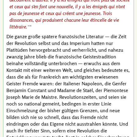
et ceux qui s’en font une nouvelle, il y a les émigrés qui n’ont
pas de jeunesse et ceux qui créent une jeunesse. Trois
dissonances, qui produisent chacune leur étincelle de vie
littéraire.
Die ganze große spätere französische Literatur — die Zeit
der Revolution selbst und das Imperium hatten nur
Platitüden hervorgebracht und verherrlicht, und nahezu
zwanzig Jahre blieb die französische Geistestradition
beinahe vollständig unterbrochen — erwuchs aus dem
Kontakt mit einer weiteren Welt, und gleiches bedeutete es,
dass die als für Frankreich am wichtigsten erwiesenen
Geister Fremde waren: der Italiener
Napoleon
, die Genfer
Benjamin Constant
und
Madame de Staël
, der Piemontese
Joseph Marie de Maistre
. Revolutionszeiten, und seien sie
noch so national gemeint, bedingen in erster Linie
Einschmelzung der bisher gültigen Grenzen, und neue
bilden sich nie so schnell, dass das Fremde nicht
eindringen oder das Eigene nicht ausstrahlen könnte. Und
auch ihr tiefster Sinn, sofern eine Revolution die