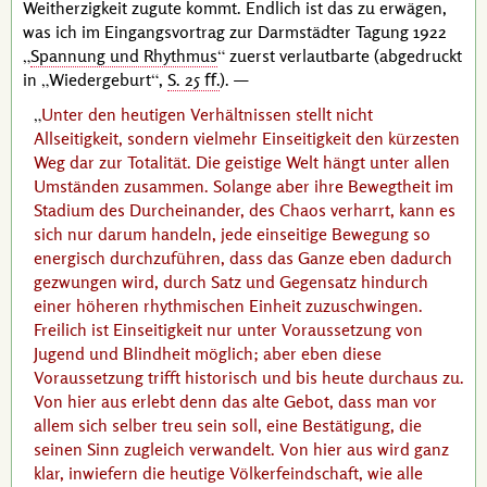
Weitherzigkeit zugute kommt. Endlich ist das zu erwägen,
was ich im Eingangsvortrag zur Darmstädter Tagung 1922
Spannung und Rhythmus
zuerst verlautbarte (abgedruckt
in
Wiedergeburt
,
S. 25 ﬀ.
). —
Unter den heutigen Verhältnissen stellt nicht
Allseitigkeit, sondern vielmehr Einseitigkeit den kürzesten
Weg dar zur Totalität. Die geistige Welt hängt unter allen
Umständen zusammen. Solange aber ihre Bewegtheit im
Stadium des Durcheinander, des Chaos verharrt, kann es
sich nur darum handeln, jede einseitige Bewegung so
energisch durchzuführen, dass das Ganze eben dadurch
gezwungen wird, durch Satz und Gegensatz hindurch
einer höheren rhythmischen Einheit zuzuschwingen.
Freilich ist Einseitigkeit nur unter Voraussetzung von
Jugend und Blindheit möglich; aber eben diese
Voraussetzung trifft historisch und bis heute durchaus zu.
Von hier aus erlebt denn das alte Gebot, dass man vor
allem sich selber treu sein soll, eine Bestätigung, die
seinen Sinn zugleich verwandelt. Von hier aus wird ganz
klar, inwiefern die heutige Völkerfeindschaft, wie alle