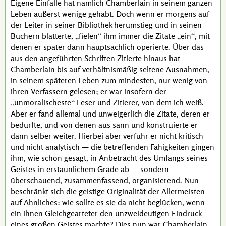
Eigene Einfälle hat nämlich
Chamberlain
in seinem ganzen
Leben äußerst wenige gehabt. Doch wenn er morgens auf
der Leiter in seiner Bibliothek herumstieg und in seinen
Büchern blätterte,
fielen
ihm immer die Zitate
ein
, mit
denen er später dann hauptsächlich operierte. Über das
aus den angeführten Schriften Zitierte hinaus hat
Chamberlain
bis auf verhältnismäßig seltene Ausnahmen,
in seinem späteren Leben zum mindesten, nur wenig von
ihren Verfassern gelesen; er war insofern der
unmoralischeste
Leser und Zitierer, von dem ich weiß.
Aber er fand allemal und unweigerlich die Zitate, deren er
bedurfte, und von denen aus sann und konstruierte er
dann selber weiter. Hierbei aber verfuhr er nicht kritisch
und nicht analytisch — die betreffenden Fähigkeiten gingen
ihm, wie schon gesagt, in Anbetracht des Umfangs seines
Geistes in erstaunlichem Grade ab — sondern
überschauend, zusammenfassend, organisierend. Nun
beschränkt sich die geistige Originalität der Allermeisten
auf Ähnliches: wie sollte es sie da nicht beglücken, wenn
ein ihnen Gleichgearteter den unzweideutigen Eindruck
eines großen Geistes machte? Dies nun war
Chamberlain