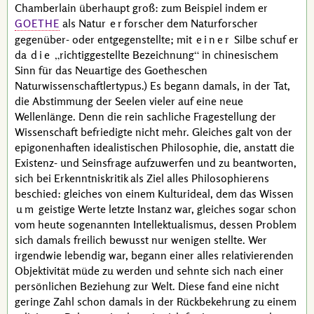
Chamberlain
überhaupt groß: zum Beispiel indem er
als Natur
er
forscher dem Naturforscher
GOETHE
gegenüber- oder entgegenstellte; mit
einer
Silbe schuf er
da
die
richtiggestellte Bezeichnung
in chinesischem
Sinn für das Neuartige des
Goethe
schen
Naturwissenschaftlertypus.) Es begann damals, in der Tat,
die Abstimmung der Seelen vieler auf eine neue
Wellenlänge. Denn die rein sachliche Fragestellung der
Wissenschaft befriedigte nicht mehr. Gleiches galt von der
epigonenhaften idealistischen Philosophie, die, anstatt die
Existenz- und Seinsfrage aufzuwerfen und zu beantworten,
sich bei Erkenntniskritik als Ziel alles Philosophierens
beschied: gleiches von einem Kulturideal, dem das Wissen
um
geistige Werte letzte Instanz war, gleiches sogar schon
vom heute sogenannten Intellektualismus, dessen Problem
sich damals freilich bewusst nur wenigen stellte. Wer
irgendwie lebendig war, begann einer alles relativierenden
Objektivität müde zu werden und sehnte sich nach einer
persönlichen Beziehung zur Welt. Diese fand eine nicht
geringe Zahl schon damals in der Rückbekehrung zu einem