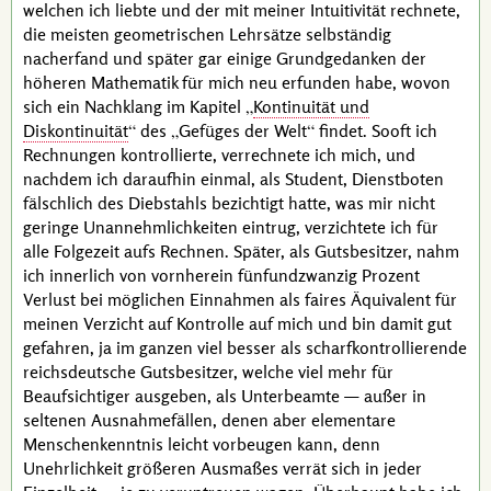
welchen ich liebte und der mit meiner Intuitivität rechnete,
die meisten geometrischen Lehrsätze selbständig
nacherfand und später gar einige Grundgedanken der
höheren Mathematik für mich neu erfunden habe, wovon
sich ein Nachklang im Kapitel
Kontinuität und
Diskontinuität
des
Gefüges der Welt
findet. Sooft ich
Rechnungen kontrollierte, verrechnete ich mich, und
nachdem ich daraufhin einmal, als Student, Dienstboten
fälschlich des Diebstahls bezichtigt hatte, was mir nicht
geringe Unannehmlichkeiten eintrug, verzichtete ich für
alle Folgezeit aufs Rechnen. Später, als Gutsbesitzer, nahm
ich innerlich von vornherein fünfundzwanzig Prozent
Verlust bei möglichen Einnahmen als faires
Äquivalent
für
meinen Verzicht auf Kontrolle auf mich und bin damit gut
gefahren, ja im ganzen viel besser als scharfkontrollierende
reichsdeutsche Gutsbesitzer, welche viel mehr für
Beaufsichtiger ausgeben, als Unterbeamte — außer in
seltenen Ausnahmefällen, denen aber elementare
Menschenkenntnis leicht vorbeugen kann, denn
Unehrlichkeit größeren Ausmaßes verrät sich in jeder