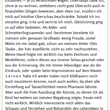
Einzelheit — je zu veruntreuen wagen. Überhaupt habe ich,
ohne je zu rechnen, zeitlebens recht gute Übersicht auch in
finanziellen Dingen bewiesen, aber eben nur, insofern ich
mich auf intuitive Überschau beschränkte. Sobald ich ins
einzelne ging, irrte und verirrte ich mich. Gleichsinnig ging
es auf allen Gebieten. Als Käfer- und
Schmetterlingssammler und
-bestimmer
bereitete ich
meinem sehr genauen Großvater wenig Freude, soviel
Mühe ich mir dabei gab, schon um meinem Vetter
Otto
Taube
, der hier exzellierte, nicht zu sehr nachzustehen.
Meine Hand folgte mir wirklich nur beim Zeichnen und
Modellieren, sofern dieses aus innerer Schau geschah oder
aus der Erinnerung, die mir immer lebendiger war als der
Eindruck, oder später beim Improvisieren auf dem Klavier.
Lernen
habe ich weder malen noch bildhauern noch
auch musizieren können, noch auch wollen, da eben alle
Einstellung auf Tatsächlichkeit meine Phantasie lähmte.
Aber auch die freie Ausübung der Künste, zu denen ich als
Kind bei weitem am meisten Begabung zeigte, freute mich
nicht wirklich. Wirklich interessierte mich allein das
Schauen und Verstehen und Behandeln des Lebendigen in