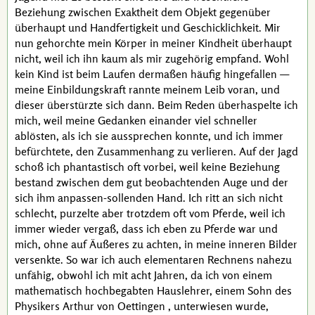
Beziehung zwischen Exaktheit dem Objekt gegenüber
überhaupt und Handfertigkeit und Geschicklichkeit. Mir
nun gehorchte mein Körper in meiner Kindheit überhaupt
nicht, weil ich ihn kaum als mir zugehörig empfand. Wohl
kein Kind ist beim Laufen dermaßen häufig hingefallen —
meine Einbildungskraft rannte meinem Leib voran, und
dieser überstürzte sich dann. Beim Reden überhaspelte ich
mich, weil meine Gedanken einander viel schneller
ablösten, als ich sie aussprechen konnte, und ich immer
befürchtete, den Zusammenhang zu verlieren. Auf der Jagd
schoß ich phantastisch oft vorbei, weil keine Beziehung
bestand zwischen dem gut beobachtenden Auge und der
sich ihm anpassen-sollenden Hand. Ich ritt an sich nicht
schlecht, purzelte aber trotzdem oft vom Pferde, weil ich
immer wieder vergaß, dass ich eben zu Pferde war und
mich, ohne auf Äußeres zu achten, in meine inneren Bilder
versenkte. So war ich auch elementaren Rechnens nahezu
unfähig, obwohl ich mit acht Jahren, da ich von einem
mathematisch hochbegabten Hauslehrer, einem Sohn des
Physikers
Arthur von Oettingen
, unterwiesen wurde,