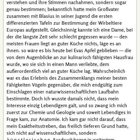
verstehen und ihre Stimmen nachahmen, sondern sogar
genau bestimmen; bekanntlich hatte mein Großvater
zusammen mit
Blasius
in seiner Jugend die ersten
differenzierten Tafeln zur Bestimmung der Wirbeltiere
Europas aufgestellt. Gleichsinnig kannte ich eine Dame, bei
der die längste Zeit sehr schlecht gegessen wurde — den
meisten Frauen liegt an guter Küche nichts, läge es an
ihnen. so wäre es bis heute bei Evas Apfel geblieben — die
von dem Augenblicke an zur kulinarisch fähigsten Hausfrau
wurde, wo sie sich in einen Mann verliebte, dem
außerordentlich viel an guter Küche lag. Wahrscheinlich
war es das Erlebnis des Zusammenklangs meiner besten
Fähigkeiten Vögeln gegenüber, die mich endgültig zum
Einschlagen einer naturwissenschaftlichen Laufbahn
bestimmte. Doch ich wusste damals nicht, dass mein
Interesse einzig Lebendigem galt, und so zwang ich mich
zuerst zur Chemie und Geologie und soweit Lebendiges in
Frage kam, zur Anatomie. Ich kam gar nicht darauf, dass
mein Exaktheitsstreben, das freilich tieferen Grund hatte,
sich nicht auf wissenschaftlichen, sondern
künstlerischen
Ausdruck bezog in weitestem