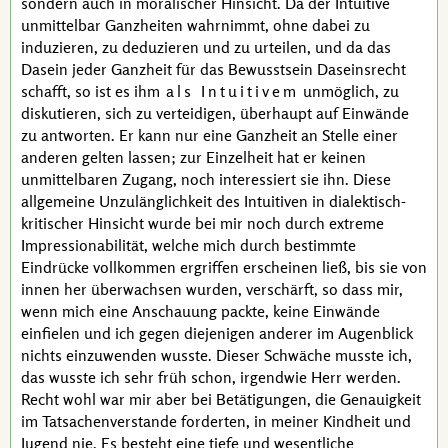
sondern auch in moralischer Hinsicht. Da der Intuitive
unmittelbar Ganzheiten wahrnimmt, ohne dabei zu
induzieren
, zu
deduzieren
und zu urteilen, und da das
Dasein jeder Ganzheit für das Bewusstsein Daseinsrecht
schafft, so ist es ihm
als Intuitivem
unmöglich, zu
diskutieren, sich zu verteidigen, überhaupt auf Einwände
zu antworten. Er kann nur eine Ganzheit an Stelle einer
anderen gelten lassen; zur Einzelheit hat er keinen
unmittelbaren Zugang, noch interessiert sie ihn. Diese
allgemeine Unzulänglichkeit des Intuitiven in dialektisch-
kritischer Hinsicht wurde bei mir noch durch extreme
Impressionabilität, welche mich durch bestimmte
Eindrücke vollkommen ergriffen erscheinen ließ, bis sie von
innen her überwachsen wurden, verschärft, so dass mir,
wenn mich eine Anschauung packte, keine Einwände
einfielen und ich gegen diejenigen anderer im Augenblick
nichts einzuwenden wusste. Dieser Schwäche musste ich,
das wusste ich sehr früh schon, irgendwie Herr werden.
Recht wohl war mir aber bei Betätigungen, die Genauigkeit
im Tatsachenverstande forderten, in meiner Kindheit und
Jugend nie. Es besteht eine tiefe und wesentliche