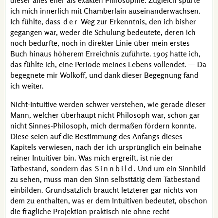
dieser alles eher als exakten Philosophie. Zugleich spürte
ich mich innerlich mit
Chamberlain
auseinanderwachsen.
Ich fühlte, dass
der
Weg zur Erkenntnis, den ich bisher
gegangen war, weder die Schulung bedeutete, deren ich
noch bedurfte, noch in direkter Linie über mein erstes
Buch hinaus höherem Erreichnis zuführte. 1905 hatte ich,
das fühlte ich, eine Periode meines Lebens vollendet. — Da
begegnete mir
Wolkoff
, und dank dieser Begegnung fand
ich weiter.
Nicht-Intuitive werden schwer verstehen, wie gerade dieser
Mann, welcher überhaupt nicht Philosoph war, schon gar
nicht Sinnes-Philosoph, mich dermaßen fördern konnte.
Diese seien auf die Bestimmung des Anfangs dieses
Kapitels verwiesen, nach der ich ursprünglich ein beinahe
reiner Intuitiver bin. Was mich ergreift, ist nie der
Tatbestand, sondern das
Sinnbild
. Und um ein Sinnbild
zu sehen, muss man den Sinn selbsttätig dem Tatbestand
einbilden. Grundsätzlich braucht letzterer gar nichts von
dem zu enthalten, was er dem Intuitiven bedeutet, obschon
die fragliche Projektion praktisch nie ohne recht