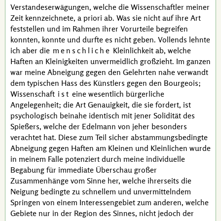
Verstandeserwägungen, welche die Wissenschaftler meiner
Zeit kennzeichnete,
a priori
ab. Was sie nicht auf ihre Art
feststellen und im Rahmen ihrer Vorurteile begreifen
konnten, konnte und durfte es nicht geben. Vollends lehnte
ich aber die
menschliche
Kleinlichkeit ab, welche
Haften an Kleinigkeiten unvermeidlich großzieht. Im ganzen
war meine Abneigung gegen den Gelehrten nahe verwandt
dem typischen Hass des Künstlers gegen den
Bourgeois
;
Wissenschaft
ist
eine wesentlich bürgerliche
Angelegenheit; die Art Genauigkeit, die sie fordert, ist
psychologisch beinahe identisch mit jener Solidität des
Spießers, welche der Edelmann von jeher besonders
verachtet hat. Diese zum Teil sicher abstammungsbedingte
Abneigung gegen Haften am Kleinen und Kleinlichen wurde
in meinem Falle potenziert durch meine individuelle
Begabung für
immediate
Überschau großer
Zusammenhänge vom Sinne her, welche ihrerseits die
Neigung bedingte zu schnellem und unvermittelndem
Springen von einem Interessengebiet zum anderen, welche
Gebiete nur in der Region des Sinnes, nicht jedoch der