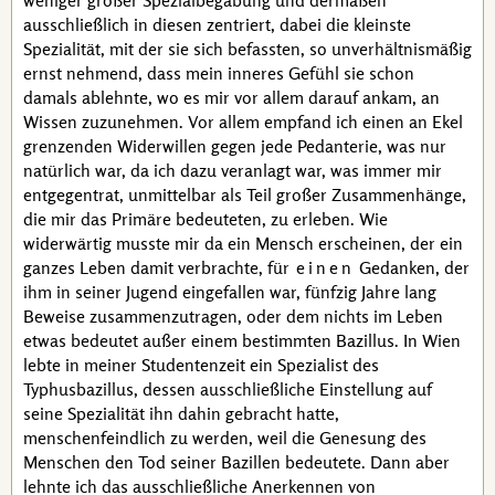
weniger großer Spezialbegabung und dermaßen
ausschließlich in diesen zentriert, dabei die kleinste
Spezialität, mit der sie sich befassten, so unverhältnismäßig
ernst nehmend, dass mein inneres Gefühl sie schon
damals ablehnte, wo es mir vor allem darauf ankam, an
Wissen zuzunehmen. Vor allem empfand ich einen an Ekel
grenzenden Widerwillen gegen jede Pedanterie, was nur
natürlich war, da ich dazu veranlagt war, was immer mir
entgegentrat, unmittelbar als Teil großer Zusammenhänge,
die mir das Primäre bedeuteten, zu erleben. Wie
widerwärtig musste mir da ein Mensch erscheinen, der ein
ganzes Leben damit verbrachte, für
einen
Gedanken, der
ihm in seiner Jugend eingefallen war, fünfzig Jahre lang
Beweise zusammenzutragen, oder dem nichts im Leben
etwas bedeutet außer einem bestimmten Bazillus. In Wien
lebte in meiner Studentenzeit ein Spezialist des
Typhusbazillus, dessen ausschließliche Einstellung auf
seine Spezialität ihn dahin gebracht hatte,
menschenfeindlich zu werden, weil die Genesung des
Menschen den Tod seiner Bazillen bedeutete. Dann aber
lehnte ich das ausschließliche Anerkennen von