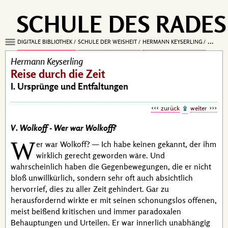
SCHULE DES RADES
DIGITALE BIBLIOTHEK
SCHULE DER WEISHEIT
HERMANN KEYSERLING
REISE D
Hermann Keyserling
Reise durch die Zeit
I. Ursprünge und Entfaltungen
zurück
weiter
V. Wolkoff -
Wer war Wolkoff?
W
er war
Wolkoff
? — Ich habe keinen gekannt, der ihm
wirklich gerecht geworden wäre. Und
wahrscheinlich haben die Gegenbewegungen, die er nicht
bloß unwillkürlich, sondern sehr oft auch absichtlich
hervorrief, dies zu aller Zeit gehindert. Gar zu
herausfordernd wirkte er mit seinen schonungslos offenen,
meist beißend kritischen und immer
paradoxalen
Behauptungen und Urteilen. Er war innerlich unabhängig