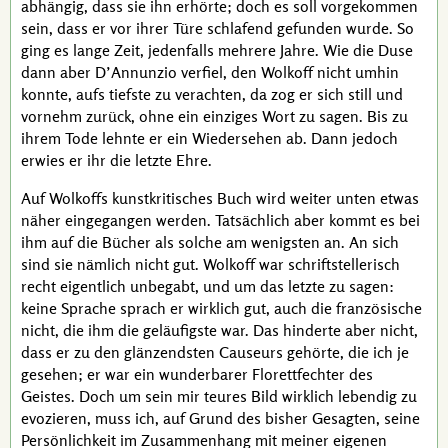
abhängig, dass sie ihn erhörte; doch es soll vorgekommen
sein, dass er vor ihrer Türe schlafend gefunden wurde. So
ging es lange Zeit, jedenfalls mehrere Jahre. Wie die
Duse
dann aber
D’Annunzio
verfiel, den
Wolkoff
nicht umhin
konnte, aufs tiefste zu verachten, da zog er sich still und
vornehm zurück, ohne ein einziges Wort zu sagen. Bis zu
ihrem Tode lehnte er ein Wiedersehen ab. Dann jedoch
erwies er ihr die letzte Ehre.
Auf
Wolkoffs
kunstkritisches Buch wird weiter unten etwas
näher eingegangen werden. Tatsächlich aber kommt es bei
ihm auf die Bücher als solche am wenigsten an. An sich
sind sie nämlich nicht gut.
Wolkoff
war schriftstellerisch
recht eigentlich unbegabt, und um das letzte zu sagen:
keine Sprache sprach er wirklich gut, auch die französische
nicht, die ihm die geläufigste war. Das hinderte aber nicht,
dass er zu den glänzendsten
Causeurs
gehörte, die ich je
gesehen; er war ein wunderbarer Florettfechter des
Geistes. Doch um sein mir teures Bild wirklich lebendig zu
evozieren
, muss ich, auf Grund des bisher Gesagten, seine
Persönlichkeit im Zusammenhang mit meiner eigenen