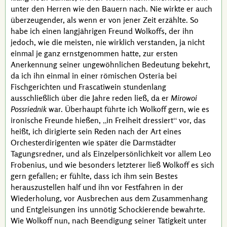
unter den Herren wie den Bauern nach. Nie wirkte er auch
überzeugender, als wenn er von jener Zeit erzählte. So
habe ich einen langjährigen Freund
Wolkoffs
, der ihn
jedoch, wie die meisten, nie wirklich verstanden, ja nicht
einmal je ganz ernstgenommen hatte, zur ersten
Anerkennung seiner ungewöhnlichen Bedeutung bekehrt,
da ich ihn einmal in einer römischen Osteria bei
Fischgerichten und Frascatiwein stundenlang
ausschließlich über die Jahre reden ließ, da er
Mirowoi
Possriednik
war. Überhaupt führte ich
Wolkoff
gern, wie es
ironische Freunde hießen,
in Freiheit dressiert
vor, das
heißt, ich dirigierte sein Reden nach der Art eines
Orchesterdirigenten wie später die Darmstädter
Tagungsredner, und als Einzelpersönlichkeit vor allem
Leo
Frobenius
, und wie besonders letzterer ließ
Wolkoff
es sich
gern gefallen; er fühlte, dass ich ihm sein Bestes
herauszustellen half und ihn vor Festfahren in der
Wiederholung, vor Ausbrechen aus dem Zusammenhang
und Entgleisungen ins unnötig Schockierende bewahrte.
Wie
Wolkoff
nun, nach Beendigung seiner Tätigkeit unter