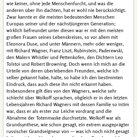
wie keiner, ohne jede Menschenfurcht, und was die
anderen über ihn dachten, hat er wohl nie berücksichtigt.
Zwar kannte er die meisten bedeutenden Menschen
Europas seiner und der nächstjüngeren Generation;
wirklich befreundet unter diesen war er mit den meisten
großen Frauen seines Lebenskreises, so vor allem mit
Eleonora Duse
, und unter Männern, mehr oder weniger,
mit
Richard Wagner
,
Franz Liszt
,
Rubinstein
,
Paderewski
,
den Malern
Whistler
und
Pettenkofen
, den Dichtern
Leo
Tolstoi
und
Robert Browning
. Doch wenn ich mich an die
Urteile von deren überlebenden Freunden, welche ich
selber gekannt habe, halte, so habe ich den bestimmten
Eindruck, dass auch diese ihn nicht erkannt haben.
Insbesondere gilt dies von den
Wagners
, welche sehr
schlecht über
Wolkoff
sprachen, obgleich er in den letzten
Lebensjahren
Richard Wagners
mit dessen Familie so intim
war, dass er als erster zur Leiche vordrang und die
Abnahme der Totenmaske durchsetzte.
Wolkoff
war als
Grundsynthese, wie schon gesagt, ein extrem ausgeprägter
russischer
Grandseigneur
von — was ich noch nicht gesagt