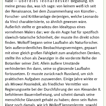
habe —
überdies leonardesker
Begabung. Ich
meine genau das, was ich sage: von keinem weiß ich seit
der Renaissance, bei dem Zusammenhang von
Künstler-,
Forscher- und Kritikeranlage derjenigen, welche
Leonardo
da Vinci
charakterisierte, so ähnlich gewesen wäre.
Äußerlich stellte er geradezu den Idealtypus eines
vornehmen Malers dar; wer da ein Auge hat für spezifisch
slawisch-tatarische Schönheit, der musste ihn direkt schön
finden.
Wolkoff
begann seine Laufbahn als Naturforscher.
Sein außerordentliches Beobachtungsvermögen, gepaart
mit einer gleich großen Fähigkeit zum analytischen Denken,
stellte ihn schon als Zwanziger in die vorderste Reihe der
Botaniker seiner Zeit. Allein äußere Umstände
verhinderten ihn dann, seine so glänzende Laufbahn
fortzusetzen. Er musste zurück nach Russland, um sich
praktischen Aufgaben zuzuwenden. Einige Jahre wirkte er
als
Mirowoi Possriednik,
als friedlicher Vermittler von
Regierungsseite bei der Durchführung der von
Alexander II.
befohlenen Bauernbefreiung, und scheint damals seine
menschliche Glanzzeit gehabt zu haben; denn sein Ruhm
klang noch damals, wie ich
Wolkoff
kennenlernte, sowohl