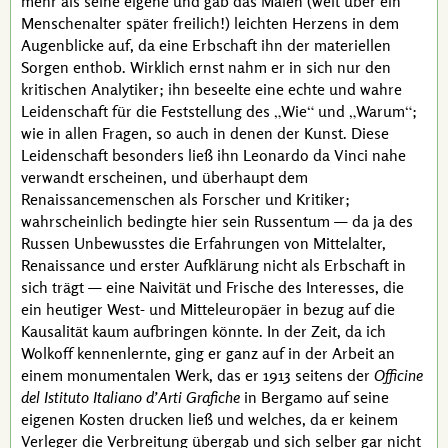
mehr als seine eigene und gab das Malen (weit über ein
Menschenalter später freilich!) leichten Herzens in dem
Augenblicke auf, da eine Erbschaft ihn der materiellen
Sorgen enthob. Wirklich ernst nahm er in sich nur den
kritischen Analytiker; ihn beseelte eine echte und wahre
Leidenschaft für die Feststellung des
Wie
und
Warum
;
wie in allen Fragen, so auch in denen der Kunst. Diese
Leidenschaft besonders ließ ihn
Leonardo da Vinci
nahe
verwandt erscheinen, und überhaupt dem
Renaissancemenschen als Forscher und Kritiker;
wahrscheinlich bedingte hier sein Russentum — da ja des
Russen Unbewusstes die Erfahrungen von Mittelalter,
Renaissance und erster Aufklärung nicht als Erbschaft in
sich trägt — eine Naivität und Frische des Interesses, die
ein heutiger West- und Mitteleuropäer in bezug auf die
Kausalität kaum aufbringen könnte. In der Zeit, da ich
Wolkoff
kennenlernte, ging er ganz auf in der Arbeit an
einem monumentalen Werk, das er 1913 seitens der
Officine
del Istituto Italiano d’Arti Grafiche
in Bergamo auf seine
eigenen Kosten drucken ließ und welches, da er keinem
Verleger die Verbreitung übergab und sich selber gar nicht