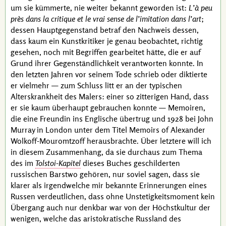
um sie kümmerte, nie weiter bekannt geworden ist:
L’à peu
près dans la critique et le vrai sense de l’imitation dans l’art
;
dessen Hauptgegenstand betraf den Nachweis dessen,
dass kaum ein Kunstkritiker je genau beobachtet, richtig
gesehen, noch mit Begriffen gearbeitet hätte, die er auf
Grund ihrer Gegenständlichkeit verantworten konnte. In
den letzten Jahren vor seinem Tode schrieb oder diktierte
er vielmehr — zum Schluss litt er an der typischen
Alterskrankheit des Malers: einer so zitterigen Hand, dass
er sie kaum überhaupt gebrauchen konnte — Memoiren,
die eine Freundin ins Englische übertrug und 1928 bei John
Murray in London unter dem Titel
Memoirs of Alexander
Wolkoff-Mouromtzoff
herausbrachte. Über letztere will ich
in diesem Zusammenhang, da sie durchaus zum Thema
des im
Tolstoi-Kapitel
dieses Buches geschilderten
russischen Barstwo gehören, nur soviel sagen, dass sie
klarer als irgendwelche mir bekannte Erinnerungen eines
Russen verdeutlichen, dass ohne Unstetigkeitsmoment kein
Übergang auch nur denkbar war von der Höchstkultur der
wenigen, welche das aristokratische Russland des