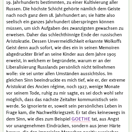
19. Jahrhunderts
bestimmten, zu einer Kultivierung aller
Russen. Die höchste Schicht gehörte nämlich dem Geiste
nach noch ganz dem
18. Jahrhundert
an; sie hätte also
seelisch ein ganzes Jahrhundert überspringen können
müssen, um sich Aufgaben des zwanzigsten gewachsen zu
erweisen. Daher das schlechthinnige Ende der russischen
Aristokratie. Dessen Unvermeidlichkeit erkannte
Wolkoffs
Geist denn auch sofort, wie dies ein in seinen Memoiren
abgedruckter Brief an seine Kinder aus dem Jahre 1905
erweist, in welchem er begründete, warum er an der
Liberalisierung Russlands persönlich nicht teilnehmen
wolle: sie sei unter allen Umständen aussichtslos. Im
gleichen Sinn beeindruckte es mich tief, wie er, der extreme
Aristokrat des
Ancien régime
, noch 1927, wenige Monate
vor seinem Tode, ruhig zu mir sagte, es sei doch wohl sehr
möglich, dass das nächste Zeitalter kommunistisch sein
werde. So ignorierte er, soweit sein persönliches Leben in
Frage kam, die Nachweltkriegszeit. Er tat dies keineswegs in
dem Sinn, wie dies zum Beispiel
tat, aus Angst
GOETHE
vor unangenehmen Eindrücken, sondern aus jener Härte