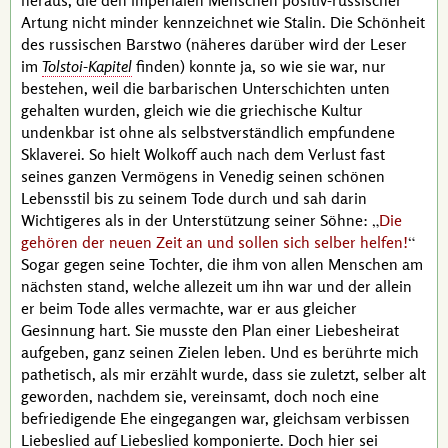
heraus, die den imperialen Menschen positiv-russischer
Artung nicht minder kennzeichnet wie
Stalin
. Die Schönheit
des russischen Barstwo (näheres darüber wird der Leser
im
Tolstoi-Kapitel
finden) konnte ja, so wie sie war, nur
bestehen, weil die barbarischen Unterschichten unten
gehalten wurden, gleich wie die griechische Kultur
undenkbar ist ohne als selbstverständlich empfundene
Sklaverei. So hielt
Wolkoff
auch nach dem Verlust fast
seines ganzen Vermögens in Venedig seinen schönen
Lebensstil bis zu seinem Tode durch und sah darin
Wichtigeres als in der Unterstützung seiner Söhne:
Die
gehören der neuen Zeit an und sollen sich selber helfen!
Sogar gegen seine Tochter, die ihm von allen Menschen am
nächsten stand, welche allezeit um ihn war und der allein
er beim Tode alles vermachte, war er aus gleicher
Gesinnung hart. Sie musste den Plan einer Liebesheirat
aufgeben, ganz seinen Zielen leben. Und es berührte mich
pathetisch, als mir erzählt wurde, dass sie zuletzt, selber alt
geworden, nachdem sie, vereinsamt, doch noch eine
befriedigende Ehe eingegangen war, gleichsam verbissen
Liebeslied auf Liebeslied komponierte. Doch hier sei