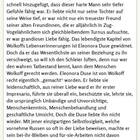
schnell hinzugefügt, dass dieser harte Mann sehr tiefer
Gefühle fähig war. Er liebte nicht nur seine Tochter auf
seine Weise tief, er war nicht nur ein treuester Freund
seiner alten Freundinnen, die er alljährlich in Zug-
Vogelähnlichem sich gleichbleibendem Turnus aufsuchte,
er war grandioser Liebe fähig. Das lebendigste Kapitel von
Wolkoffs
Lebenserinnerungen ist
Eleonora Duse
gewidmet.
Doch da er das Wesentlichste an seiner Beziehung zu ihr
verschweigt, so will ich den Schleier lüften, denn nur wer
den wahren Tatbestand kennt, kann dem Menschen
Wolkoff
gerecht werden.
Eleonora Duse
ist von
Wolkoff
recht eigentlich
gemacht
worden. Er liebte sie
leidenschaftlich, aus reiner Liebe ward er ihr erster
Impresario
, führte sie überall ein, beschützte sie, lehrte sie,
die ursprünglich Unbändige und Unvorsichtige,
Menschenkenntnis, Menschenbehandlung und
geschäftliche Umsicht. Doch die
Duse
liebte ihn nicht
wieder. Mit jener einzigartigen Selbstlosigkeit, welche
vornehme Russen so oft in der Liebe beweisen, machte er
sein bei-ihr-Bleiben und für-sie-Arbeiten nicht davon