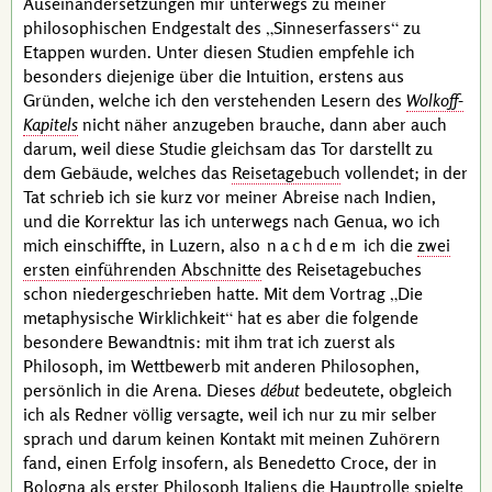
Auseinandersetzungen mir unterwegs zu meiner
philosophischen Endgestalt des
Sinneserfassers
zu
Etappen wurden. Unter diesen Studien empfehle ich
besonders diejenige über die Intuition, erstens aus
Gründen, welche ich den verstehenden Lesern des
Wolkoff-
Kapitels
nicht näher anzugeben brauche, dann aber auch
darum, weil diese Studie gleichsam das Tor darstellt zu
dem Gebäude, welches das
Reisetagebuch
vollendet; in der
Tat schrieb ich sie kurz vor meiner Abreise nach Indien,
und die Korrektur las ich unterwegs nach Genua, wo ich
mich einschiffte, in Luzern, also
nachdem
ich die
zwei
ersten einführenden Abschnitte
des
Reisetagebuches
schon niedergeschrieben hatte. Mit dem Vortrag
Die
metaphysische Wirklichkeit
hat es aber die folgende
besondere Bewandtnis: mit ihm trat ich zuerst als
Philosoph, im Wettbewerb mit anderen Philosophen,
persönlich in die Arena. Dieses
début
bedeutete, obgleich
ich als Redner völlig versagte, weil ich nur zu mir selber
sprach und darum keinen Kontakt mit meinen Zuhörern
fand, einen Erfolg insofern, als
Benedetto Croce
, der in
Bologna als erster Philosoph Italiens die Hauptrolle spielte