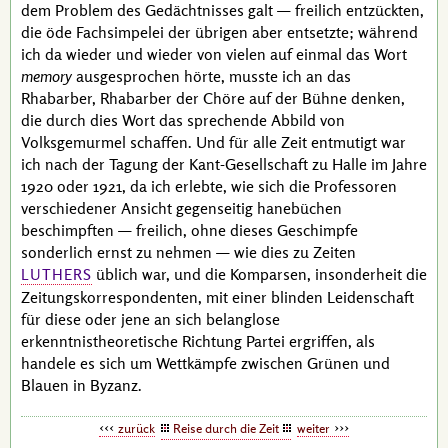
dem Problem des Gedächtnisses galt — freilich entzückten,
die öde Fachsimpelei der übrigen aber entsetzte; während
ich da wieder und wieder von vielen auf einmal das Wort
memory
ausgesprochen hörte, musste ich an das
Rhabarber, Rhabarber der Chöre auf der Bühne denken,
die durch dies Wort das sprechende Abbild von
Volksgemurmel schaffen. Und für alle Zeit entmutigt war
ich nach der Tagung der Kant-Gesellschaft zu Halle im Jahre
1920 oder 1921, da ich erlebte, wie sich die Professoren
verschiedener Ansicht gegenseitig hanebüchen
beschimpften — freilich, ohne dieses Geschimpfe
sonderlich ernst zu nehmen — wie dies zu Zeiten
üblich war, und die Komparsen, insonderheit die
LUTHERS
Zeitungs­korres­pondenten, mit einer blinden Leidenschaft
für diese oder jene an sich belanglose
erkenntnistheoretische Richtung Partei ergriffen, als
handele es sich um Wettkämpfe zwischen Grünen und
Blauen in Byzanz.
zurück
Reise durch die Zeit
weiter