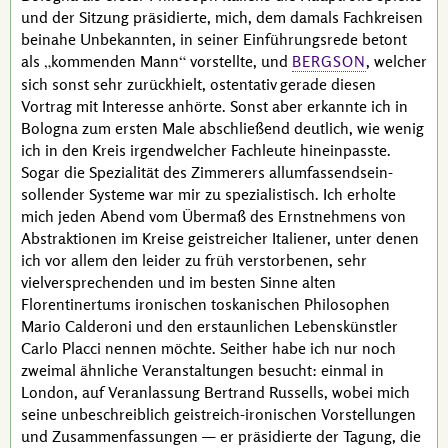
und der Sitzung präsidierte, mich, dem damals Fachkreisen
beinahe Unbekannten, in seiner Einführungsrede betont
als
kommenden Mann
vorstellte, und
, welcher
BERGSON
sich sonst sehr zurückhielt, ostentativ gerade diesen
Vortrag mit Interesse anhörte. Sonst aber erkannte ich in
Bologna zum ersten Male abschließend deutlich, wie wenig
ich in den Kreis irgendwelcher Fachleute hineinpasste.
Sogar die Spezialität des Zimmerers allumfassendsein-
sollender Systeme war mir zu spezialistisch. Ich erholte
mich jeden Abend vom Übermaß des Ernstnehmens von
Abstraktionen im Kreise geistreicher Italiener, unter denen
ich vor allem den leider zu früh verstorbenen, sehr
vielversprechenden und im besten Sinne alten
Florentinertums ironischen toskanischen Philosophen
Mario Calderoni
und den erstaunlichen Lebenskünstler
Carlo Placci
nennen möchte. Seither habe ich nur noch
zweimal ähnliche Veranstaltungen besucht: einmal in
London, auf Veranlassung
Bertrand Russells
, wobei mich
seine unbeschreiblich geistreich-ironischen Vorstellungen
und Zusammenfassungen — er präsidierte der Tagung, die