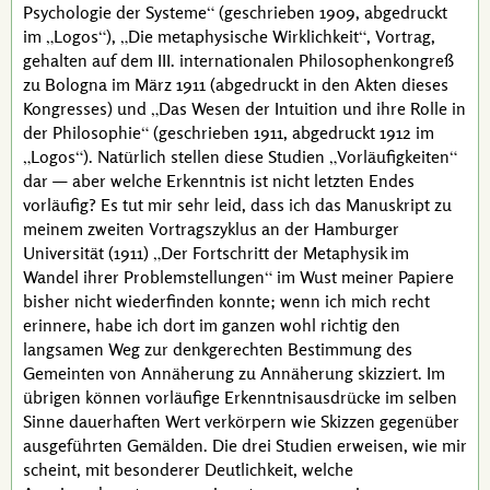
Psychologie der Systeme
(geschrieben 1909, abgedruckt
im
Logos
),
Die metaphysische Wirklichkeit
, Vortrag,
gehalten auf dem
III. internationalen
Philosophenkongreß
zu Bologna im
März 1911
(abgedruckt in den Akten dieses
Kongresses) und
Das Wesen der Intuition und ihre Rolle in
der Philosophie
(geschrieben 1911, abgedruckt 1912 im
Logos
). Natürlich stellen diese Studien
Vorläufigkeiten
dar — aber welche Erkenntnis ist nicht letzten Endes
vorläufig? Es tut mir sehr leid, dass ich das Manuskript zu
meinem zweiten Vortragszyklus an der Hamburger
Universität (1911)
Der Fortschritt der Metaphysik im
Wandel ihrer Problemstellungen
im Wust meiner Papiere
bisher nicht wiederfinden konnte; wenn ich mich recht
erinnere, habe ich dort im ganzen wohl richtig den
langsamen Weg zur denkgerechten Bestimmung des
Gemeinten von Annäherung zu Annäherung skizziert. Im
übrigen können vorläufige Erkenntnisausdrücke im selben
Sinne dauerhaften Wert verkörpern wie Skizzen gegenüber
ausgeführten Gemälden. Die drei Studien erweisen, wie mir
scheint, mit besonderer Deutlichkeit, welche