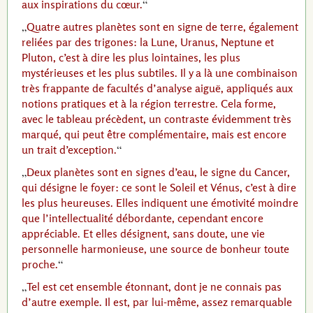
aux inspirations du cœur.
Quatre autres planètes sont en signe de terre, également
reliées par des trigones: la Lune, Uranus, Neptune et
Pluton, c’est à dire les plus lointaines, les plus
mystérieuses et les plus subtiles. Il y a là une combinaison
très frappante de facultés d’analyse aiguë, appliqués aux
notions pratiques et à la région terrestre. Cela forme,
avec le tableau précèdent, un contraste évidemment très
marqué, qui peut être complémentaire, mais est encore
un trait d’exception.
Deux planètes sont en signes d’eau, le signe du Cancer,
qui désigne le foyer: ce sont le Soleil et Vénus, c’est à dire
les plus heureuses. Elles indiquent une émotivité moindre
que l’intellectualité débordante, cependant encore
appréciable. Et elles désignent, sans doute, une vie
personnelle harmonieuse, une source de bonheur toute
proche.
Tel est cet ensemble étonnant, dont je ne connais pas
d’autre exemple. Il est, par lui-même, assez remarquable