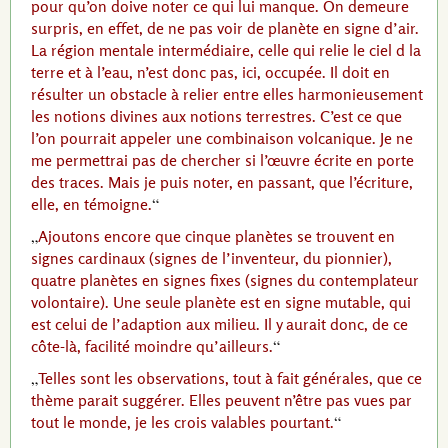
pour qu’on doive noter ce qui lui manque. On demeure
surpris, en effet, de ne pas voir de planète en signe d’air.
La région mentale intermédiaire, celle qui relie le ciel d la
terre et à l’eau, n’est donc pas, ici, occupée. Il doit en
résulter un obstacle à relier entre elles harmonieusement
les notions divines aux notions terrestres. C’est ce que
l’on pourrait appeler une combinaison volcanique. Je ne
me permettrai pas de chercher si l’œuvre écrite en porte
des traces. Mais je puis noter, en passant, que l’écriture,
elle, en témoigne.
Ajoutons encore que cinque planètes se trouvent en
signes cardinaux (signes de l’inventeur, du pionnier),
quatre planètes en signes fixes (signes du contemplateur
volontaire). Une seule planète est en signe mutable, qui
est celui de l’adaption aux milieu. Il y aurait donc, de ce
côte-là, facilité moindre qu’ailleurs.
Telles sont les observations, tout à fait générales, que ce
thème parait suggérer. Elles peuvent n’être pas vues par
tout le monde, je les crois valables pourtant.