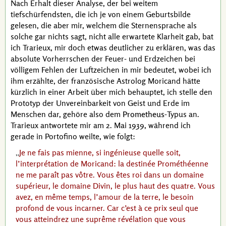
Nach Erhalt dieser Analyse, der bei weitem
tiefschürfendsten, die ich je von einem Geburtsbilde
gelesen, die aber mir, welchem die Sternensprache als
solche gar nichts sagt, nicht alle erwartete Klarheit gab, bat
ich
Trarieux
, mir doch etwas deutlicher zu erklären, was das
absolute Vorherrschen der Feuer- und Erdzeichen bei
völligem Fehlen der Luftzeichen in mir bedeutet, wobei ich
ihm erzählte, der französische Astrolog
Moricand
hätte
kürzlich in einer Arbeit über mich behauptet, ich stelle den
Prototyp der Unvereinbarkeit von Geist und Erde im
Menschen dar, gehöre also dem
Prometheus
-Typus an.
Trarieux
antwortete mir am 2. Mai 1939, während ich
gerade in Portofino weilte, wie folgt:
Je ne fais pas mienne, si ingénieuse quelle soit,
l’interprétation de
Moricand
: la destinée Prométhéenne
ne me paraît pas vôtre. Vous êtes roi dans un domaine
supérieur, le domaine Divin, le plus haut des quatre. Vous
avez, en même temps, l’amour de la terre, le besoin
profond de vous incarner. Car c’est à ce prix seul que
vous atteindrez une suprême révélation que vous