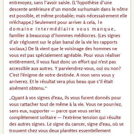
entrevoyez, sans l’avoir saisie. (L’hypothèse d’une
descente antérieure d’un monde surhumain dans le nôtre
est possible, et même probable; mais nécessairement elle
m’échappe.) Seulement pour arriver à cela,
le
domaine intermédiaire vous manque
,
familier à beaucoup d’hommes médiocres. (Les signes
d’air régissent sur le plan banal de la vie les rapports
sociaux.) De là vient que le voisinage des hommes ne
vous est pas spécialement agréable. Pour vous réaliser
entièrement, il vous faut donc un effort qui n’est pas
accessible aux autres. Y parviendrez-vous, oui ou non?
C’est l’énigme de votre destinée. A mon sens vous y
arriverez. Et le résultat sera plus beau que s’il était
aisément obtenu.
Quant à vos signes d’eau, ils vous furent donnés pour
vous rattacher tout de même à la vie. Vous ne pourriez,
sans eux, supporter — parce que vous seriez
complètement solitaire — l’extrème tension qui résulte
des autres signes. Le signe du cancer, signe d’eau, où se
trouvent chez vous deux planètes essentiellement