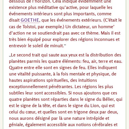
dessous de l’horizon. Cela indique évidemment une
existence plus méditative qu’active, pour laquelle les
événements intérieurs sont plus importants, comme
disait
, que les événements extérieurs. (C’était le
GOETHE
cas de
Tolstoi
, par exemple.) Un dictateur, un homme’
d’action ne se soutiendrait pas avec ce thème. Mais il est
très bien équipé pour explorer des régions inconnues et
entrevoir le soleil de minuit.
Le second trait qui saute aux yeux est la distribution des
planètes parmis les quatre éléments: feu, air, terre et eau.
Quatre entre elle sont en signes de feu. Elles indiquent
une vitalité puissante, à la fois mentale et physique, de
hautes aspirations spirituelles, des intuitions
exceptionnellement pénétrantes. Les régions les plus
subtiles leur sont accessibles. Si nous ajoutons que ces
quatre planètes sont réparties dans le signe du Bélier, qui
est le signe de la tête, et dans le signe du Lion, qui est
celui du cœur, et quelles sont en trigone deux par deux,
nous aurons désigné par là une nature intrépide et
géniale, également accessible aux notions cérébrales et