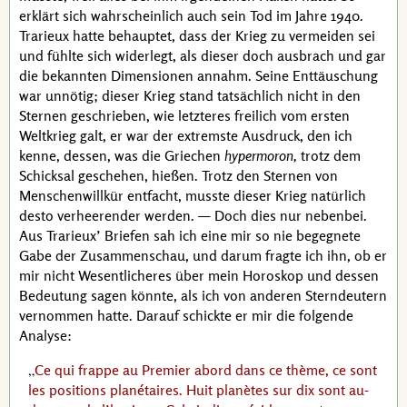
erklärt sich wahrscheinlich auch sein Tod im Jahre 1940.
Trarieux
hatte behauptet, dass der Krieg zu vermeiden sei
und fühlte sich widerlegt, als dieser doch ausbrach und gar
die bekannten Dimensionen annahm. Seine Enttäuschung
war unnötig; dieser Krieg stand tatsächlich nicht in den
Sternen geschrieben, wie letzteres freilich vom ersten
Weltkrieg galt, er war der extremste Ausdruck, den ich
kenne, dessen, was die Griechen
hypermoron,
trotz dem
Schicksal geschehen, hießen. Trotz den Sternen von
Menschenwillkür entfacht, musste dieser Krieg natürlich
desto verheerender werden. — Doch dies nur nebenbei.
Aus
Trarieux’
Briefen sah ich eine mir so nie begegnete
Gabe der Zusammenschau, und darum fragte ich ihn, ob er
mir nicht Wesentlicheres über mein Horoskop und dessen
Bedeutung sagen könnte, als ich von anderen Sterndeutern
vernommen hatte. Darauf schickte er mir die folgende
Analyse:
Ce qui frappe au Premier abord dans ce thème, ce sont
les positions planétaires. Huit planètes sur dix sont au-