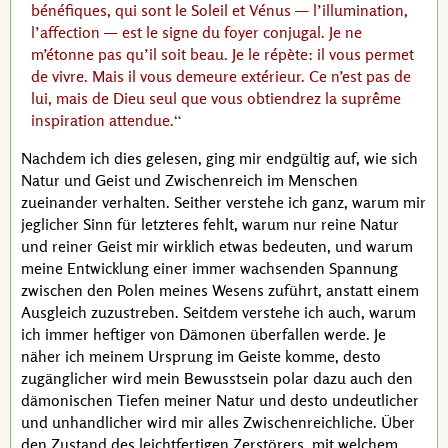
bénéfiques, qui sont le Soleil et Vénus — l’illumination,
l’affection — est le signe du foyer conjugal. Je ne
m’étonne pas qu’il soit beau. Je le répète: il vous permet
de vivre. Mais il vous demeure extérieur. Ce n’est pas de
lui, mais de Dieu seul que vous obtiendrez la suprême
inspiration attendue.
Nachdem ich dies gelesen, ging mir endgültig auf, wie sich
Natur und Geist und Zwischenreich im Menschen
zueinander verhalten. Seither verstehe ich ganz, warum mir
jeglicher Sinn für letzteres fehlt, warum nur reine Natur
und reiner Geist mir wirklich etwas bedeuten, und warum
meine Entwicklung einer immer wachsenden Spannung
zwischen den Polen meines Wesens zuführt, anstatt einem
Ausgleich zuzustreben. Seitdem verstehe ich auch, warum
ich immer heftiger von Dämonen überfallen werde. Je
näher ich meinem Ursprung im Geiste komme, desto
zugänglicher wird mein Bewusstsein polar dazu auch den
dämonischen Tiefen meiner Natur und desto undeutlicher
und unhandlicher wird mir alles Zwischenreichliche. Über
den Zustand des leichtfertigen Zerstörers, mit welchem