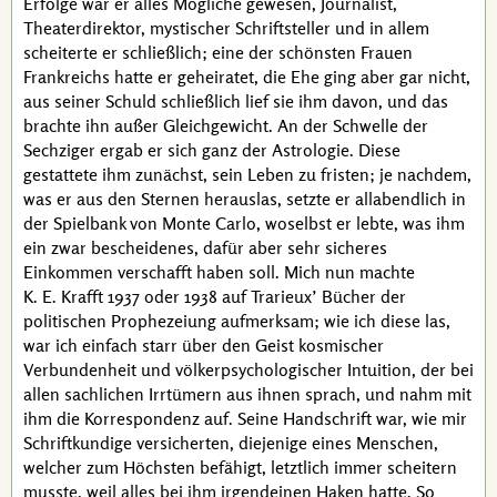
Erfolge war er alles Mögliche gewesen, Journalist,
Theaterdirektor, mystischer Schriftsteller und in allem
scheiterte er schließlich; eine der schönsten Frauen
Frankreichs hatte er geheiratet, die Ehe ging aber gar nicht,
aus seiner Schuld schließlich lief sie ihm davon, und das
brachte ihn außer Gleichgewicht. An der Schwelle der
Sechziger ergab er sich ganz der Astrologie. Diese
gestattete ihm zunächst, sein Leben zu fristen; je nachdem,
was er aus den Sternen herauslas, setzte er allabendlich in
der Spielbank von Monte Carlo, woselbst er lebte, was ihm
ein zwar bescheidenes, dafür aber sehr sicheres
Einkommen verschafft haben soll. Mich nun machte
K. E. Krafft
1937 oder 1938 auf
Trarieux’
Bücher der
politischen Prophezeiung aufmerksam; wie ich diese las,
war ich einfach starr über den Geist kosmischer
Verbundenheit und völkerpsychologischer
Intuition
, der bei
allen sachlichen Irrtümern aus ihnen sprach, und nahm mit
ihm die Korrespondenz auf. Seine Handschrift war, wie mir
Schriftkundige versicherten, diejenige eines Menschen,
welcher zum Höchsten befähigt, letztlich immer scheitern
musste, weil alles bei ihm irgendeinen Haken hatte. So