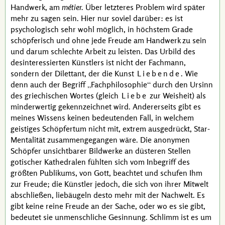
Handwerk, am
métier.
Über letzteres Problem wird später
mehr zu sagen sein. Hier nur soviel darüber: es ist
psychologisch sehr wohl möglich, in höchstem Grade
schöpferisch und ohne jede Freude am Handwerk zu sein
und darum schlechte Arbeit zu leisten. Das Urbild des
desinteressierten Künstlers ist nicht der Fachmann,
sondern der Dilettant, der die Kunst
Liebende
. Wie
denn auch der Begriff
Fachphilosophie
durch den Ursinn
des griechischen Wortes (gleich
Liebe
zur Weisheit) als
minderwertig gekennzeichnet wird. Andererseits gibt es
meines Wissens keinen bedeutenden Fall, in welchem
geistiges Schöpfertum nicht mit, extrem ausgedrückt, Star-
Mentalität zusammengegangen wäre. Die anonymen
Schöpfer unsichtbarer Bildwerke an düsteren Stellen
gotischer Kathedralen fühlten sich vom Inbegriff des
größten Publikums, von Gott, beachtet und schufen Ihm
zur Freude; die Künstler jedoch, die sich von ihrer Mitwelt
abschließen, liebäugeln desto mehr mit der Nachwelt. Es
gibt keine reine Freude an der Sache, oder wo es sie gibt,
bedeutet sie unmenschliche Gesinnung. Schlimm ist es um