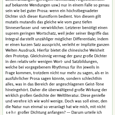
auf bekannte Wendungen
usw.
) nur in einem Falle so genau
sein wie bei guter Prosa: wenn ein höchstbegnadeter
Dichter sich dieser Kunstform bedient. Von diesem gilt
mutatis mutandis
das gleiche wie vom ganz tiefen
Sinneserfasser und
-verwirklicher
. Letzterer benötigt einen
suprem
geringen Wortschatz, weil jeder seiner Begriffe das
Integral
darstellt unzähliger möglicher Differentiale; indem
er einen kurzen Satz ausspricht, verleiht er
implizite
ganzen
Welten Ausdruck. Hierfür bietet die chinesische Weisheit
den Prototyp. Gleichsinnig vermag der ganz große Dichter
in den relativ sehr wenigen Wort- und Satzbildungen,
welche bei vorgegebenem Rhythmus für ihn jeweils in
Frage kommen, trotzdem nicht nur mehr zu sagen, als er in
ausführlicher Prosa sagen könnte, sondern schlechthin
alles, was in das Bereich der angeschlagenen Geist-Töne
hineingehört. Daher die überwältigend große Wirkung der
wirklich großen Gedichte der Weltliteratur. Diese genieße
und verehre ich wie wohl wenige. Doch was soll einer, den
die Natur nun einmal so veranlagt hat wie mich, mit nicht
sehr
großer Dichtung anfangen? — Darum urteile ich