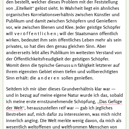
den bestellt, welcher dieses Problem mit der Feststellung
von
Eitelkeit
gelöst sieht. In Wahrheit liegt ein ähnliches
organisches
Korrelationsverhältnis
zwischen Künstler und
Publikum und damit zwischen Schöpfern und Genießern
vor, wie zwischen Bienen und Klee. Jeder geistige Schöpfer
will
veröffentlichen
; will der Staatsmann öffentlich
wirken, bedeutet ihm sein öffentliches Leben mehr als sein
privates, so hat dies den genau gleichen Sinn. Aber
andererseits lebt alles Publikum im weitesten Verstand von
der Öffentlichkeitsfreudigkeit der geistigen Schöpfer.
Womit denn die typische Genuss
un
fähigkeit letzterer auf
ihrem eigensten Gebiet einen tiefen und vollberechtigten
Sinn erhält: die
anderen
sollen genießen.
Seitdem ich mir über dieses Grundverhältnis klar war —
und in bezug auf meine eigene Natur wurde ich das, sobald
ich meine erste ernstzunehmende Schöpfung,
Das Gefüge
der Welt
, herauszustellen reif war — gab ich jegliches
Bestreben auf, mich dafür zu interessieren, was mich nicht
innerlich anging. Die Welt merkte wenig davon, da mich als
wesentlich weltoffenen und weltfrommen Menschen von