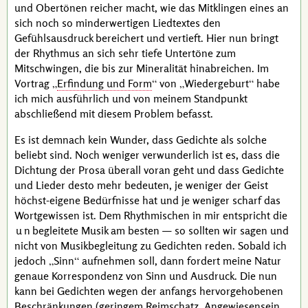
und Obertönen reicher macht, wie das Mitklingen eines an
sich noch so minderwertigen Liedtextes den
Gefühlsausdruck bereichert und vertieft. Hier nun bringt
der Rhythmus an sich sehr tiefe Untertöne zum
Mitschwingen, die bis zur Mineralität hinabreichen. Im
Vortrag
Erfindung und Form
von
Wiedergeburt
habe
ich mich ausführlich und von meinem Standpunkt
abschließend mit diesem Problem befasst.
Es ist demnach kein Wunder, dass Gedichte als solche
beliebt sind. Noch weniger verwunderlich ist es, dass die
Dichtung der Prosa überall voran geht und dass Gedichte
und Lieder desto mehr bedeuten, je weniger der Geist
höchst-eigene Bedürfnisse hat und je weniger scharf das
Wortgewissen ist. Dem Rhythmischen in mir entspricht die
un
begleitete Musik am besten — so sollten wir sagen und
nicht von Musikbegleitung zu Gedichten reden. Sobald ich
jedoch
Sinn
aufnehmen soll, dann fordert meine Natur
genaue Korrespondenz von Sinn und Ausdruck. Die nun
kann bei Gedichten wegen der anfangs hervorgehobenen
Beschränkungen (geringem Reimschatz, Angewiesensein