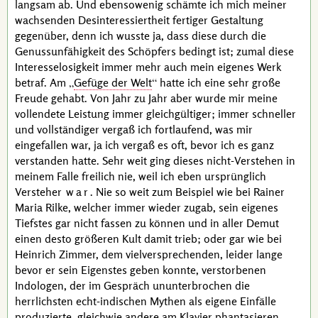
langsam ab. Und ebensowenig schämte ich mich meiner
wachsenden Desinteressiertheit fertiger Gestaltung
gegenüber, denn ich wusste ja, dass diese durch die
Genussunfähigkeit des Schöpfers bedingt ist; zumal diese
Interesselosigkeit immer mehr auch mein eigenes Werk
betraf. Am
Gefüge der Welt
hatte ich eine sehr große
Freude gehabt. Von Jahr zu Jahr aber wurde mir meine
vollendete Leistung immer gleichgültiger; immer schneller
und vollständiger vergaß ich fortlaufend, was mir
eingefallen war, ja ich vergaß es oft, bevor ich es ganz
verstanden hatte. Sehr weit ging dieses nicht-Verstehen in
meinem Falle freilich nie, weil ich eben ursprünglich
Versteher
war
. Nie so weit zum Beispiel wie bei
Rainer
Maria Rilke
, welcher immer wieder zugab, sein eigenes
Tiefstes gar nicht fassen zu können und in aller Demut
einen desto größeren Kult damit trieb; oder gar wie bei
Heinrich Zimmer
, dem vielversprechenden, leider lange
bevor er sein Eigenstes geben konnte, verstorbenen
Indologen, der im Gespräch ununterbrochen die
herrlichsten echt-indischen Mythen als eigene Einfälle
produzierte, gleichwie andere am Klavier phantasieren,