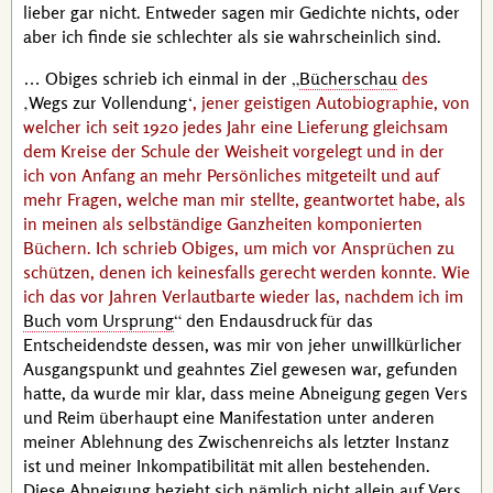
lieber gar nicht. Entweder sagen mir Gedichte nichts, oder
aber ich finde sie schlechter als sie wahrscheinlich sind.
… Obiges schrieb ich einmal in der
Bücherschau
des
Wegs zur Vollendung
, jener geistigen Autobiographie, von
welcher ich seit 1920 jedes Jahr eine Lieferung gleichsam
dem Kreise der Schule der Weisheit vorgelegt und in der
ich von Anfang an mehr Persönliches mitgeteilt und auf
mehr Fragen, welche man mir stellte, geantwortet habe, als
in meinen als selbständige Ganzheiten komponierten
Büchern. Ich schrieb Obiges, um mich vor Ansprüchen zu
schützen, denen ich keinesfalls gerecht werden konnte. Wie
ich das vor Jahren Verlautbarte wieder las, nachdem ich im
Buch vom Ursprung
den Endausdruck für das
Entscheidendste dessen, was mir von jeher unwillkürlicher
Ausgangspunkt und geahntes Ziel gewesen war, gefunden
hatte, da wurde mir klar, dass meine Abneigung gegen Vers
und Reim überhaupt eine Manifestation unter anderen
meiner Ablehnung des Zwischenreichs als letzter Instanz
ist und meiner
Inkompatibilität
mit allen bestehenden.
Diese Abneigung bezieht sich nämlich nicht allein auf Vers