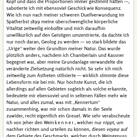
Kopf und dass die Proportionen immer gestimmt hätten —,
sabotierte ich mit ebensoviel Geschick wie Konsequenz.
Wie ich nun nach meiner schweren Duellverwundung im
Spätherbst 1899 meine überschwengliche körperliche
Vitalität zeitweilig einbüßte und mich daraufhin
unwillkürlich auf den Geistigen umzentrierte, da dachte ich
nur noch daran, Geolog zu werden — so stark bildete das
Urige
weiter den Grundton meiner Natur. Das wurde
plötzlich anders, nachdem ich
Chamberlain
und
Kassner
begegnet war, aber meine Grundanlage verwandelte die
veränderte Zielsetzung natürlich nicht. So sehr ich mich
zeitweilig zum Ästheten stilisierte — wirklich stimmte diese
Lebensform nie bei mir. Nur höchste Kunst, die ich
allerdings auf allen Gebieten sogleich als solche erkannte,
bedeutete mir ebensoviel und in seltenen Fällen mehr wie
Natur, und alles zumal, was mit
Kennertum
zusammenhing, war mir schon damals in der Seele
zuwider, recht eigentlich ein Greuel. Wie sehr verabscheute
ich von jeher den Wein
kenner
, welcher nur nippt, um
nachher richten und urteilen zu können, diesen
voyeur
auf
dem Gebiete des Geschmacks, welcher durch Weingenuss