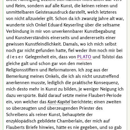
und Reim, sondern auf alle Kunst, die keinen reinen und
unmittelbaren Geistesausdruck darstellt, welch letzteres
von nicht allzuvieler gilt. Schon da ich zwanzig Jahre alt war,
wunderte sich Onkel
Eduard Keyserling
über die seltsame
Verbindung in mir von unverkennbarer Kunstbegabung
und Kunstverständnis einerseits und andererseits einer
gewissen Kunstfeindlichkeit. Damals, wo ich mich selbst
noch gar nicht gefunden hatte, fiel weder ihm noch mir bei
dieser
Gelegenheit ein, dass von
und
Tolstoi
das
PLATO
gleiche galt und schon gar von den meisten
Religionsstiftern und Reformatoren. Ich zog aus der
Bemerkung meines Onkels, die ich als nicht unzutreffend
anerkennen musste, lediglich die praktische Konsequenz,
mich desto mehr in Kunst zu bilden, je weniger Neigung ich
dazu verspürte. Bald darauf setzte meine
Flaubert
-Periode
ein, von welcher das
Kant-Kapitel
berichtete; einen zweiten
so überzeugten und überzeugenden Priester des
Schreibens als reiner Kunst, behauptete der
enzyklopädisch gebildete
Chamberlain
, der mich auf
Flauberts
Briefe hinwies, hätte es nie gegeben, und so gab