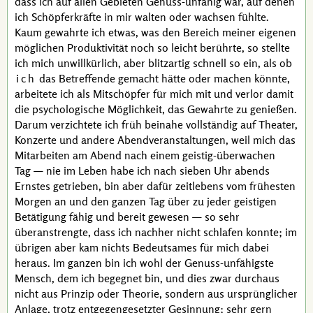
dass ich auf allen Gebieten Genuss-unfähig war, auf denen
ich Schöpferkräfte in mir walten oder wachsen fühlte.
Kaum gewahrte ich etwas, was den Bereich meiner eigenen
möglichen Produktivität noch so leicht berührte, so stellte
ich mich unwillkürlich, aber blitzartig schnell so ein, als ob
ich
das Betreffende gemacht hätte oder machen könnte,
arbeitete ich als Mitschöpfer für mich mit und verlor damit
die psychologische Möglichkeit, das Gewahrte zu genießen.
Darum verzichtete ich früh beinahe vollständig auf Theater,
Konzerte und andere Abendveranstaltungen, weil mich das
Mitarbeiten am Abend nach einem geistig-überwachen
Tag — nie im Leben habe ich nach sieben Uhr abends
Ernstes getrieben, bin aber dafür zeitlebens vom frühesten
Morgen an und den ganzen Tag über zu jeder geistigen
Betätigung fähig und bereit gewesen — so sehr
überanstrengte, dass ich nachher nicht schlafen konnte; im
übrigen aber kam nichts Bedeutsames für mich dabei
heraus. Im ganzen bin ich wohl der Genuss-unfähigste
Mensch, dem ich begegnet bin, und dies zwar durchaus
nicht aus Prinzip oder Theorie, sondern aus ursprünglicher
Anlage, trotz entgegengesetzter Gesinnung; sehr gern