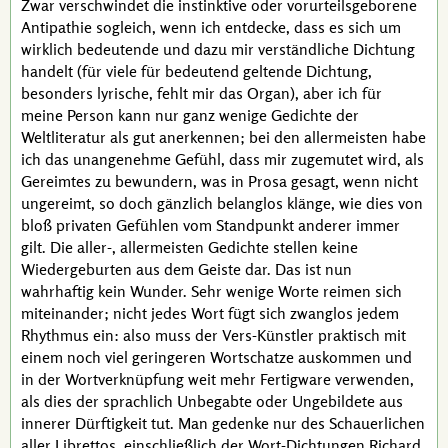
Zwar verschwindet die instinktive oder vorurteilsgeborene
Antipathie sogleich, wenn ich entdecke, dass es sich um
wirklich bedeutende und dazu mir verständliche Dichtung
handelt (für viele für bedeutend geltende Dichtung,
besonders lyrische, fehlt mir das Organ), aber ich für
meine Person kann nur ganz wenige Gedichte der
Weltliteratur als gut anerkennen; bei den allermeisten habe
ich das unangenehme Gefühl, dass mir zugemutet wird, als
Gereimtes zu bewundern, was in Prosa gesagt, wenn nicht
ungereimt, so doch gänzlich belanglos klänge, wie dies von
bloß privaten Gefühlen vom Standpunkt anderer immer
gilt. Die
aller-,
allermeisten Gedichte stellen keine
Wiedergeburten aus dem Geiste dar. Das ist nun
wahrhaftig kein Wunder. Sehr wenige Worte reimen sich
miteinander; nicht jedes Wort fügt sich zwanglos jedem
Rhythmus ein: also muss der Vers-Künstler praktisch mit
einem noch viel geringeren Wortschatze auskommen und
in der Wortverknüpfung weit mehr Fertigware verwenden,
als dies der sprachlich Unbegabte oder Ungebildete aus
innerer Dürftigkeit tut. Man gedenke nur des Schauerlichen
aller Librettos, einschließlich der Wort-Dichtungen
Richard