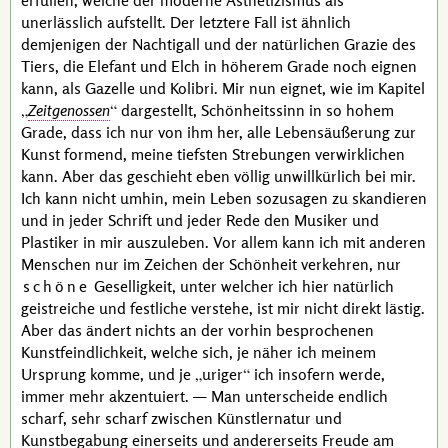
erfüllen, welche der moderne Ästhetizismus als
unerlässlich aufstellt. Der letztere Fall ist ähnlich
demjenigen der Nachtigall und der natürlichen Grazie des
Tiers, die Elefant und Elch in höherem Grade noch eignen
kann, als Gazelle und Kolibri. Mir nun eignet, wie im Kapitel
Zeitgenossen
dargestellt, Schönheitssinn in so hohem
Grade, dass ich nur von ihm her, alle Lebensäußerung zur
Kunst formend, meine tiefsten Strebungen verwirklichen
kann. Aber das geschieht eben völlig unwillkürlich bei mir.
Ich kann nicht umhin, mein Leben sozusagen zu skandieren
und in jeder Schrift und jeder Rede den Musiker und
Plastiker in mir auszuleben. Vor allem kann ich mit anderen
Menschen nur im Zeichen der Schönheit verkehren, nur
schöne
Geselligkeit, unter welcher ich hier natürlich
geistreiche und festliche verstehe, ist mir nicht direkt lästig.
Aber das ändert nichts an der vorhin besprochenen
Kunstfeindlichkeit, welche sich, je näher ich meinem
Ursprung komme, und je
uriger
ich insofern werde,
immer mehr akzentuiert. — Man unterscheide endlich
scharf, sehr scharf zwischen Künstlernatur und
Kunstbegabung einerseits und andererseits Freude am