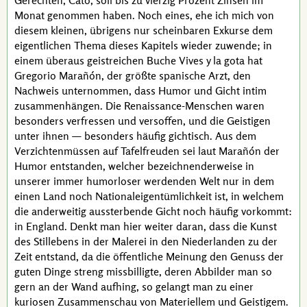
Gerechten,
Cato
, soll bis zu vierzig Prozent Zinsen im
Monat genommen haben. Noch eines, ehe ich mich von
diesem kleinen, übrigens nur scheinbaren
Exkurse
dem
eigentlichen Thema dieses Kapitels wieder zuwende; in
einem überaus geistreichen Buche
Vives y la gota
hat
Gregorio Marañón
, der größte spanische Arzt, den
Nachweis unternommen, dass Humor und Gicht intim
zusammenhängen. Die Renaissance-Menschen waren
besonders verfressen und versoffen, und die Geistigen
unter ihnen — besonders häufig gichtisch. Aus dem
Verzichtenmüssen auf Tafelfreuden sei laut
Marañón
der
Humor entstanden, welcher bezeichnenderweise in
unserer immer humorloser werdenden Welt nur in dem
einen Land noch Nationaleigentümlichkeit ist, in welchem
die anderweitig aussterbende Gicht noch häufig vorkommt:
in England. Denkt man hier weiter daran, dass die Kunst
des Stillebens in der Malerei in den Niederlanden zu der
Zeit entstand, da die öffentliche Meinung den Genuss der
guten Dinge streng missbilligte, deren Abbilder man so
gern an der Wand aufhing, so gelangt man zu einer
kuriosen Zusammenschau von Materiellem und Geistigem.