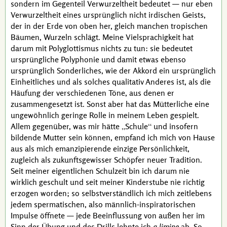
sondern im Gegenteil Verwurzeltheit bedeutet — nur eben
Verwurzeltheit eines ursprünglich nicht irdischen Geists,
der in der Erde von oben her, gleich manchen tropischen
Bäumen, Wurzeln schlägt. Meine Vielsprachigkeit hat
darum mit Polyglottismus nichts zu tun: sie bedeutet
ursprüngliche Polyphonie und damit etwas ebenso
ursprünglich Sonderliches, wie der Akkord ein ursprünglich
Einheitliches und als solches qualitativ Anderes ist, als die
Häufung der verschiedenen Töne, aus denen er
zusammengesetzt ist. Sonst aber hat das Mütterliche eine
ungewöhnlich geringe Rolle in meinem Leben gespielt.
Allem gegenüber, was mir hätte
Schule
und insofern
bildende Mutter sein können, empfand ich mich von Hause
aus als mich emanzipierende einzige Persönlichkeit,
zugleich als zukunftsgewisser Schöpfer neuer Tradition.
Seit meiner eigentlichen Schulzeit bin ich darum nie
wirklich geschult und seit meiner Kinderstube nie richtig
erzogen worden; so selbstverständlich ich mich zeitlebens
jedem spermatischen, also männlich-inspiratorischen
Impulse öffnete — jede Beeinflussung von außen her im
Sinn der Übung und des Drills lehnte ich
a limine
ab. So