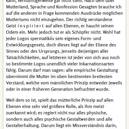
kann, vernünftigerweise gar nicht stellt. Nach dem über
Mutterland, Sprache und Konfession Gesagten brauche ich
auf die anderen in Frage kommenden Ausdrücke möglichen
Muttertums nicht einzugehen. Der richtig verstandene
Geist
inspiriert
auf allen Ebenen, er haucht seinen
Odem ein. Mehr jedoch tut er als Schöpfer nicht. Wohl hat
jeder
Logos spermatikós
sein eigenes Form- und
Entwicklungsgesetz, doch dieses liegt auf der Ebene des
Sinnes oder des Ursprungs, jenseits derjenigen aller
Tatsächlichkeiten, auf letzteren ist jeder von sich aus noch
so bestimmte Logos unendlich vieler Inkarnationsarten
fähig. Darum darf man sagen: alle empirische Gestaltung
übernimmt die Mutter im oben bestimmten breitesten
Verstand, welche vom männlichen Prinzip entweder jeweils
oder in einer früheren Generation befruchtet wurde.
Weil dem so ist, spielt das mütterliche Prinzip auf allen
Ebenen eine sehr viel größere Rolle, als ihm meist
zuerkannt wird; es regiert nicht nur alles physische,
sondern auch alles psychische Gestaltwerden und alle
Gestalterhaltung. Darum liegt ein Missverständnis darin,