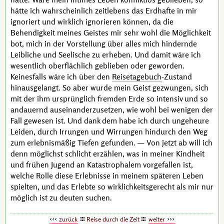
hätte ich wahrscheinlich zeitlebens das Erdhafte in mir
ignoriert und wirklich ignorieren können, da die
Behendigkeit meines Geistes mir sehr wohl die Möglichkeit
bot, mich in der Vorstellung über alles mich hindernde
Leibliche und Seelische zu erheben. Und damit wäre ich
wesentlich oberflächlich geblieben oder geworden.
Keinesfalls wäre ich über den
Reisetagebuch
-Zustand
hinausgelangt. So aber wurde mein Geist gezwungen, sich
mit der ihm ursprünglich fremden Erde so intensiv und so
andauernd auseinanderzusetzen, wie wohl bei wenigen der
Fall gewesen ist. Und dank dem habe ich durch ungeheure
Leiden, durch Irrungen und Wirrungen hindurch den Weg
zum erlebnismäßig Tiefen gefunden. — Von jetzt ab will ich
denn möglichst schlicht erzählen, was in meiner Kindheit
und frühen Jugend an Katastrophalem vorgefallen ist,
welche Rolle diese Erlebnisse in meinem späteren Leben
spielten, und das Erlebte so wirklichkeitsgerecht als mir nur
möglich ist zu deuten suchen.
zurück
Reise durch die Zeit
weiter