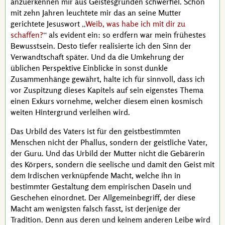
anzuerkennen mir aus Geistesgründen schwerfiel. Schon
mit zehn Jahren leuchtete mir das an seine Mutter
gerichtete Jesuswort
Weib, was habe ich mit dir zu
schaffen?
als
evident
ein: so erdfern war mein frühestes
Bewusstsein. Desto tiefer realisierte ich den Sinn der
Verwandtschaft später. Und da die Umkehrung der
üblichen Perspektive Einblicke in sonst dunkle
Zusammenhänge gewährt, halte ich für sinnvoll, dass ich
vor Zuspitzung dieses Kapitels auf sein eigenstes Thema
einen
Exkurs
vornehme, welcher diesem einen kosmisch
weiten Hintergrund verleihen wird.
Das Urbild des Vaters ist für den geistbestimmten
Menschen nicht der Phallus, sondern der geistliche Vater,
der Guru. Und das Urbild der Mutter nicht die Gebärerin
des Körpers, sondern die seelische und damit den Geist mit
dem Irdischen verknüpfende Macht, welche ihn in
bestimmter Gestaltung dem empirischen Dasein und
Geschehen einordnet. Der Allgemeinbegriff, der diese
Macht am wenigsten falsch fasst, ist derjenige der
Tradition. Denn aus deren und keinem anderen Leibe wird