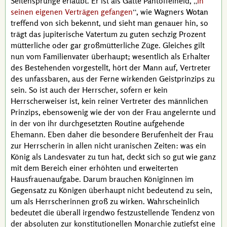
Seitensprünge erlaubt. Er ist als Gatte Pantoffelheld,
in
seinen eigenen Verträgen gefangen
, wie
Wagners
Wotan
treffend von sich bekennt, und sieht man genauer hin, so
trägt das jupiterische Vatertum zu guten sechzig Prozent
mütterliche oder gar großmütterliche Züge. Gleiches gilt
nun vom Familienvater überhaupt; wesentlich als Erhalter
des Bestehenden vorgestellt, hört der Mann auf, Vertreter
des unfassbaren, aus der Ferne wirkenden Geistprinzips zu
sein. So ist auch der Herrscher, sofern er kein
Herrscherweiser ist, kein reiner Vertreter des männlichen
Prinzips, ebensowenig wie der von der Frau angelernte und
in der von ihr durchgesetzten Routine aufgehende
Ehemann. Eben daher die besondere Berufenheit der Frau
zur Herrscherin in allen nicht uranischen Zeiten: was ein
König als Landesvater zu tun hat, deckt sich so gut wie ganz
mit dem Bereich einer erhöhten und erweiterten
Hausfrauenaufgabe. Darum brauchen Königinnen im
Gegensatz zu Königen überhaupt nicht bedeutend zu sein,
um als Herrscherinnen groß zu wirken. Wahrscheinlich
bedeutet die überall irgendwo festzustellende Tendenz von
der absoluten zur
konstitutionellen
Monarchie zutiefst eine