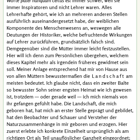
Worte
pater nunquam certus est
immer schwer, weil sie
immer Inspiratoren und nicht Lehrer waren. Alles
Lehrerhafte gehört, wie ich an mehreren anderen Stellen
ausführlich auseinandergesetzt habe, der weiblichen
Komponente des Menschenwesens an, weswegen alle
Deutungen der Historiker, welche befruchtende Wirkungen
auf Lehrer zurückführen, grundsätzlich falsch sind.
Demgegenüber sind die Mütter immer leicht festzustellen.
Hier will ich denn zum Persönlichen übergehen, welchem
dieses Kapitel mehr als irgendein früheres gewidmet sein
soll. Meiner Anlage entsprechend hat mir von Hause aus
von allen Müttern bewusstermaßen die
Landschaft
am
meisten bedeutet. Ich glaube nicht, dass ein zweiter Balte
so bewusster Sohn seiner engsten Heimat wie ich gewesen
ist, trotzdem — oder gerade weil — ich mich niemals von
ihr gefangen gefühlt habe. Die Landschaft, die mich
geboren hat, hat mich an erster Stelle geprägt und gebildet,
hat den Beobachter und Schauer und Versteher der
Naturzusammenhänge in mir geboren und erzogen. Hier
zuerst erlebte ich konkrete Einzelheit ursprünglich als am
richtigen Ort als Teil unauflöslicher Ganzheit eingeordnet;