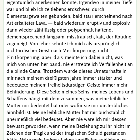
eigentümlich anerkennen konnte. Irgendwo in meiner Tiefe
war und blieb ich zeitlebens erdschwer, durch
Elementargewalten gebunden, bald starr erscheinend nach
Art erkalteter Lava, — bald wiederum eruptiv und explosiv,
dann wieder zähflüssig oder polypenhaft haftend,
dementsprechend langsam, misstrauisch, kalt, der Routine
zugeneigt. Von jeher sehnte ich mich als ursprünglich
nicht-irdischer Geist nach
Ver
körperung, nicht
Ent
körperung, aber
das
meinte ich dabei nicht, was
mich von unten her band; nie erstrebte ich Verfallenheit an
die blinde
Gana
. Trotzdem wurde dieses Urnaturhafte in
mir nach meinem dreißigsten Jahre immer stärker und
bedeutete meinem freiheitsdurstigen Geiste immer mehr
Behinderung. Diese Seite meines Seins, meines Lebens und
Schaffens hängt mit dem zusammen, was meine leibliche
Mutter mir bedeutet hat oder wofür sie mir unsterbliches
Sinnbild ist. Meine leibliche Mutter hat mir buchstäblich
unermeßlich viel bedeutet. Aber nie wäre ich mir dessen
bewusst geworden, wenn meine Beziehung zu ihr nicht im
Zeichen der Tragik und der tragischen Schuld gestanden
hätte. Wäre mein intimes Leben konfliktlos geblieben, so