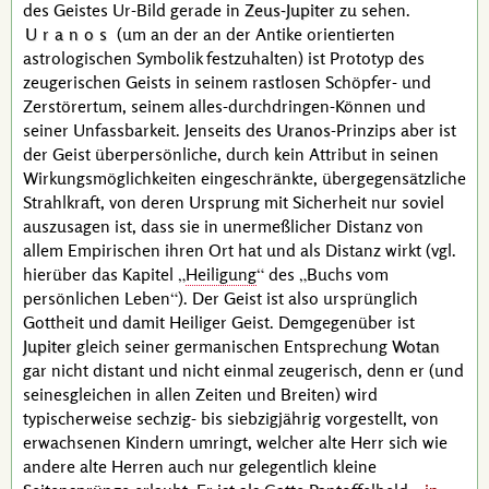
des Geistes Ur-Bild gerade in
Zeus-Jupiter
zu sehen.
Uranos
(um an der an der Antike orientierten
astrologischen Symbolik festzuhalten) ist Prototyp des
zeugerischen Geists in seinem rastlosen Schöpfer- und
Zerstörertum, seinem alles-durchdringen-Können und
seiner Unfassbarkeit. Jenseits des
Uranos
-Prinzips aber ist
der Geist überpersönliche, durch kein Attribut in seinen
Wirkungsmöglichkeiten eingeschränkte, übergegensätzliche
Strahlkraft, von deren Ursprung mit Sicherheit nur soviel
auszusagen ist, dass sie in unermeßlicher Distanz von
allem
Empirischen
ihren Ort hat und als Distanz wirkt (
vgl.
hierüber das Kapitel
Heiligung
des
Buchs vom
persönlichen Leben
). Der Geist ist also ursprünglich
Gottheit und damit Heiliger Geist. Demgegenüber ist
Jupiter
gleich seiner germanischen Entsprechung
Wotan
gar nicht distant und nicht einmal zeugerisch, denn er (und
seinesgleichen in allen Zeiten und Breiten) wird
typischerweise sechzig- bis siebzigjährig vorgestellt, von
erwachsenen Kindern umringt, welcher alte Herr sich wie
andere alte Herren auch nur gelegentlich kleine