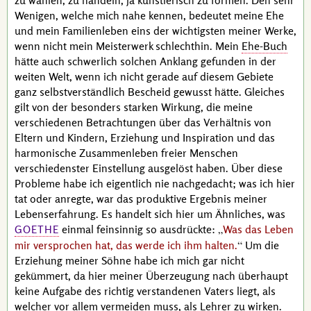
zu wählen, zu handeln, ja künstlerisch zu formen. Den sehr
Wenigen, welche mich nahe kennen, bedeutet meine Ehe
und mein Familienleben eins der wichtigsten meiner Werke,
wenn nicht mein Meisterwerk schlechthin. Mein
Ehe-Buch
hätte auch schwerlich solchen Anklang gefunden in der
weiten Welt, wenn ich nicht gerade auf diesem Gebiete
ganz selbstverständlich Bescheid gewusst hätte. Gleiches
gilt von der besonders starken Wirkung, die meine
verschiedenen Betrachtungen über das Verhältnis von
Eltern und Kindern, Erziehung und Inspiration und das
harmonische Zusammenleben freier Menschen
verschiedenster Einstellung ausgelöst haben. Über diese
Probleme habe ich eigentlich nie nachgedacht; was ich hier
tat oder anregte, war das produktive Ergebnis meiner
Lebenserfahrung. Es handelt sich hier um Ähnliches, was
einmal feinsinnig so ausdrückte:
Was das Leben
GOETHE
mir versprochen hat, das werde ich ihm halten.
Um die
Erziehung meiner Söhne habe ich mich gar nicht
gekümmert, da hier meiner Überzeugung nach überhaupt
keine Aufgabe des richtig verstandenen Vaters liegt, als
welcher vor allem vermeiden muss, als Lehrer zu wirken.