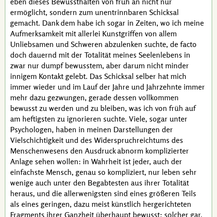
eben dieses Bewussthalten von früh an nicht nur
ermöglicht, sondern zum unentrinnbaren Schicksal
gemacht. Dank dem habe ich sogar in Zeiten, wo ich meine
Aufmerksamkeit mit allerlei Kunstgriffen von allem
Unliebsamen und Schweren abzulenken suchte,
de facto
doch dauernd mit der Totalität meines Seelenlebens in
zwar nur dumpf bewusstem, aber darum nicht minder
innigem Kontakt gelebt. Das Schicksal selber hat mich
immer wieder und im Lauf der Jahre und Jahrzehnte immer
mehr dazu gezwungen, gerade dessen vollkommen
bewusst zu werden und zu bleiben, was ich von früh auf
am heftigsten zu ignorieren suchte. Viele, sogar unter
Psychologen, haben in meinen Darstellungen der
Vielschichtigkeit und des Widerspruchreichtums des
Menschenwesens den Ausdruck abnorm komplizierter
Anlage sehen wollen: in Wahrheit ist jeder, auch der
einfachste Mensch, genau so kompliziert, nur leben sehr
wenige auch unter den Begabtesten aus ihrer Totalität
heraus, und die allerwenigsten sind eines größeren Teils
als eines geringen, dazu meist künstlich hergerichteten
Fragments ihrer Ganzheit überhaupt bewusst; solcher gar,