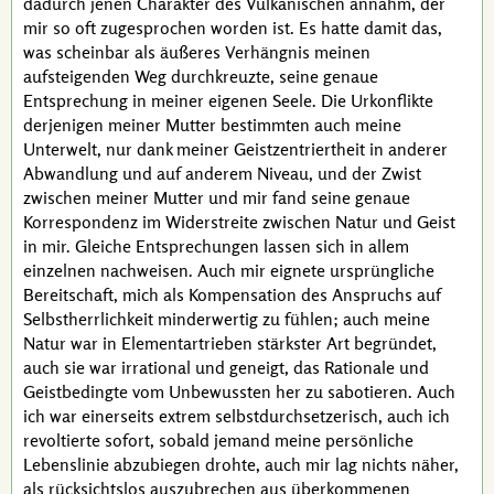
dadurch jenen Charakter des Vulkanischen annahm, der
mir so oft zugesprochen worden ist. Es hatte damit das,
was scheinbar als äußeres Verhängnis meinen
aufsteigenden Weg durchkreuzte, seine genaue
Entsprechung in meiner eigenen Seele. Die Urkonflikte
derjenigen meiner Mutter bestimmten auch meine
Unterwelt, nur dank meiner Geistzentriertheit in anderer
Abwandlung und auf anderem Niveau, und der Zwist
zwischen meiner Mutter und mir fand seine genaue
Korrespondenz im Widerstreite zwischen Natur und Geist
in mir. Gleiche Entsprechungen lassen sich in allem
einzelnen nachweisen. Auch mir eignete ursprüngliche
Bereitschaft, mich als Kompensation des Anspruchs auf
Selbstherrlichkeit minderwertig zu fühlen; auch meine
Natur war in Elementartrieben stärkster Art begründet,
auch sie war irrational und geneigt, das Rationale und
Geistbedingte vom Unbewussten her zu sabotieren. Auch
ich war einerseits extrem selbstdurchsetzerisch, auch ich
revoltierte sofort, sobald jemand meine persönliche
Lebenslinie abzubiegen drohte, auch mir lag nichts näher,
als rücksichtslos auszubrechen aus überkommenen