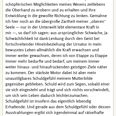
schöpferischen Möglichkeiten meines Wesens zeitlebens
die Oberhand zu erobern und zu erhalten und ihre
Entwicklung in die gewollte Richtung zu lenken. Gemahne
ich hier noch an die übergroße Zartheit meiner
oberen
Seele — nur in der Unterwelt lebt elementare Kraft in
mir —, so darf ich sagen: aus ursprünglicher Schwäche, ja
Schwächlichkeit ist dank Lenkung durch den Geist bei
fortschreitender Hineinbeziehung der Urnatur in mein
bewusstes Leben allmählich die Kraft erwachsen und
immer weiter gewachsen, deren ich von Etappe zu Etappe
immer mehr bedurfte und bedarf, um meinem immer
weiter hinaus- und hinaufrückenden geistigen Ziele näher
zu kommen. Der stärkste Motor dabei ist aber mein
unaustilgbares Schuldgefühl meinem Mutterbilde
gegenüber geblieben. Schuld wird zum Segen, sobald einer
sie sich eingesteht und trägt und sich nichts vorschwindelt,
um sich sein Leben dadurch leichterzumachen.
Schuldgefühl ist insofern das eigentlich lebendig
Erhaltende. Und gerade aus dem Schuldgefühl oder dessen
Ausstrahlungen ergibt sich irgendeinmal auf rätselhafte