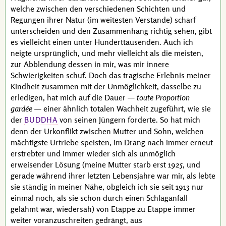
welche zwischen den verschiedenen Schichten und
Regungen ihrer Natur (im weitesten Verstande) scharf
unterscheiden und den Zusammenhang richtig sehen, gibt
es vielleicht einen unter Hunderttausenden. Auch ich
neigte ursprünglich, und mehr vielleicht als die meisten,
zur Abblendung dessen in mir, was mir innere
Schwierigkeiten schuf. Doch das tragische Erlebnis meiner
Kindheit zusammen mit der Unmöglichkeit, dasselbe zu
erledigen, hat mich auf die Dauer —
toute Proportion
gardée
— einer ähnlich totalen Wachheit zugeführt, wie sie
der
von seinen Jüngern forderte. So hat mich
BUDDHA
denn der Urkonflikt zwischen Mutter und Sohn, welchen
mächtigste Urtriebe speisten, im Drang nach immer erneut
erstrebter und immer wieder sich als unmöglich
erweisender Lösung (meine Mutter starb erst 1925, und
gerade während ihrer letzten Lebensjahre war mir, als lebte
sie ständig in meiner Nähe, obgleich ich sie seit 1913 nur
einmal noch, als sie schon durch einen Schlaganfall
gelähmt war, wiedersah) von Etappe zu Etappe immer
weiter voranzuschreiten gedrängt, aus