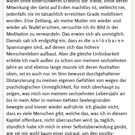
wären ohne bitterschweres Erlebnis die Triebe, ohne deren
Mitwirkung der Geist auf Erden machtlos ist, vielleicht nie,
jedenfalls nie im tatsächlich erreichten Grade mobilisiert
worden. Eine Zeitlang, als meine Mutter mir wieder und
wieder als
Teufel
erschien, versuchte ich ihr Bild in der
Meditation zu verwandeln. Das erwies sich als unmöglich.
Damals sah ich endgültig ein, dass es die
unlösbaren
Spannungen sind, auf denen sich das höhere
Menschenleben aufbaut. Aber die gleiche Unlösbarkeit
erlebte ich nach außen zu schon von meinem sechzehnten
Jahre an und ebenso lange musste ich deren Aushalten
üben, sei es auch nur im Sinn bewusst durchgehaltener
Distanzierung zu meinen eigenen Gefühlen von wegen der
psychologischen Unmöglichkeit, für mich überhaupt zu
zeigen, was mich von meinem sechzehnten Lebensjahr an
bis in mein Alter in meinen tiefsten Seelengründen
bewegte und immer wieder aufrührte. Ich glaube nicht,
dass es viele Menschen gibt, welche das, was ich in diesem
Kapitel offenbare, nicht überraschen wird. Ja, täglich,
stündlich habe ich mich in einer Selbstüberwindung geübt,
wie sie mir wohl kaum einer zutraut, um den positiv-