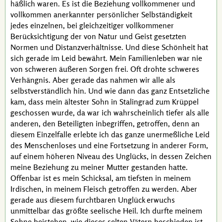
häßlich waren. Es ist die Beziehung vollkommener und
vollkommen anerkannter persönlicher Selbständigkeit
jedes einzelnen, bei gleichzeitiger vollkommener
Berücksichtigung der von Natur und Geist gesetzten
Normen und Distanzverhältnisse. Und diese Schönheit hat
sich gerade im Leid bewährt. Mein Familienleben war nie
von schweren äußeren Sorgen frei. Oft drohte schweres
Verhängnis. Aber gerade das nahmen wir alle als
selbstverständlich hin. Und wie dann das ganz Entsetzliche
kam, dass mein ältester Sohn in Stalingrad zum Krüppel
geschossen wurde, da war ich wahrscheinlich tiefer als alle
anderen, den Beteiligten inbegriffen, getroffen, denn an
diesem Einzelfalle erlebte ich das ganze unermeßliche Leid
des Menschenloses und eine Fortsetzung in anderer Form,
auf einem höheren Niveau des Unglücks, in dessen Zeichen
meine Beziehung zu meiner Mutter gestanden hatte.
Offenbar ist es mein Schicksal, am tiefsten in meinem
Irdischen, in meinem Fleisch getroffen zu werden. Aber
gerade aus diesem furchtbaren Unglück erwuchs
unmittelbar das größte seelische Heil. Ich durfte meinem
Sohne beistehen, wie dieses selten Vätern beschieden ist,