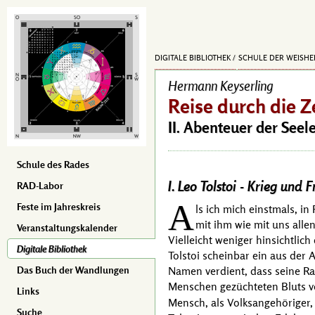
DIGITALE BIBLIOTHEK
SCHULE DER WEISHE
Hermann Keyserling
Reise durch die Z
II. Abenteuer der Seel
Schule des Rades
I. Leo Tolstoi -
Krieg und F
RAD-Labor
A
Feste im Jahreskreis
ls ich mich einstmals, i
mit ihm wie mit uns all
Veranstaltungskalender
Vielleicht weniger hinsichtlic
Digitale Bibliothek
Tolstoi
scheinbar ein aus der 
Namen verdient, dass seine Ra
Das Buch der Wandlungen
Menschen gezüchteten Bluts
Links
Mensch, als Volksangehöriger, 
Suche