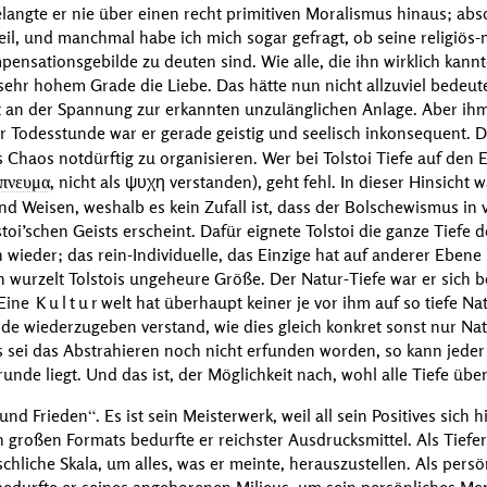
gelangte er nie über einen recht primitiven Moralismus hinaus; absol
il, und manchmal habe ich mich sogar gefragt, ob seine religiös-
pensationsgebilde zu deuten sind. Wie alle, die ihn wirklich kann
sehr hohem Grade die Liebe. Das hätte nun nicht allzuviel bedeute
ist an der Spannung zur erkannten unzulänglichen Anlage. Aber ihm
er Todesstunde war er gerade geistig und seelisch inkonsequent. Di
es Chaos notdürftig zu organisieren. Wer bei
Tolstoi
Tiefe auf den 
, nicht als ψυχη verstanden), geht fehl. In dieser Hinsicht
πνευμα
nd Weisen, weshalb es kein Zufall ist, dass der Bolschewismus in 
stoi
’schen
Geists erscheint. Dafür eignete
Tolstoi
die ganze Tiefe d
 wieder; das rein-Individuelle, das Einzige hat auf anderer Eben
n wurzelt
Tolstois
ungeheure Größe. Der Natur-Tiefe war er sich b
 Eine
Kultur
welt hat überhaupt keiner je vor ihm auf so tiefe 
lde wiederzugeben verstand, wie dies gleich konkret sonst nur 
als sei das Abstrahieren noch nicht erfunden worden, so kann jeder T
runde liegt. Und das ist, der Möglichkeit nach, wohl alle Tiefe übe
 und Frieden
. Es ist sein Meisterwerk, weil all sein Positives sic
großen Formats bedurfte er reichster Ausdrucksmittel. Als Tiefer
chliche Skala, um alles, was er meinte, herauszustellen. Als per