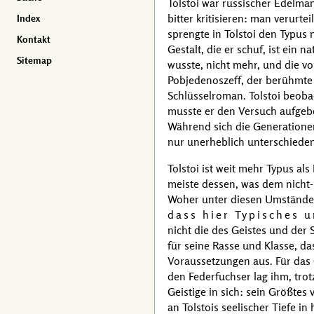
Tolstoi
war russischer Edelman
bitter kritisieren: man verurte
Index
sprengte in
Tolstoi
den Typus ni
Kontakt
Gestalt, die er schuf, ist ein 
Sitemap
wusste, nicht mehr, und die vo
Pobjedenoszeff
, der berühmte 
Schlüsselroman.
Tolstoi
beobac
musste er den Versuch aufgebe
Während sich die Generatione
nur unerheblich unterschieden
Tolstoi
ist weit mehr Typus als 
meiste dessen, was dem nicht-R
Woher unter diesen Umständen
dass hier Typisches u
nicht die des Geistes und der S
für seine Rasse und Klasse, d
Voraussetzungen aus. Für das 
den Federfuchser lag ihm, trot
Geistige in sich: sein Größtes
an
Tolstois
seelischer Tiefe in 