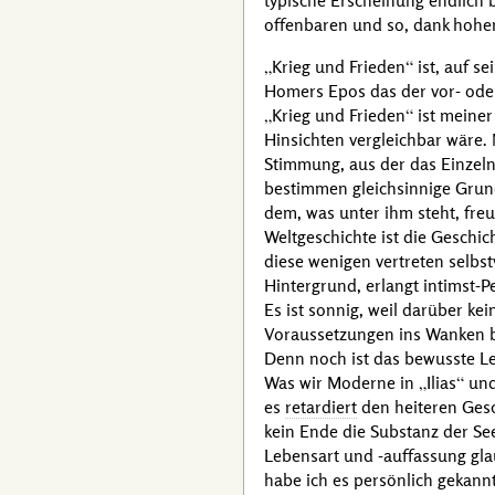
typische Erscheinung endlich 
offenbaren und so, dank hoher
Krieg und Frieden
ist, auf s
Homers
Epos das der vor- oder
Krieg und Frieden
ist meiner
Hinsichten vergleichbar wäre.
Stimmung, aus der das Einzelne
bestimmen gleichsinnige Grund
dem, was unter ihm steht, fre
Weltgeschichte ist die Geschi
diese wenigen vertreten selbst
Hintergrund, erlangt intimst-P
Es ist sonnig, weil darüber kei
Voraussetzungen ins Wanken br
Denn noch ist das bewusste Lebe
Was wir Moderne in
Ilias
un
es
retardiert
den heiteren Gesch
kein Ende die Substanz der Se
Lebensart und
-auffassung
gla
habe ich es persönlich gekan