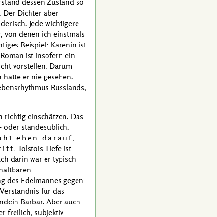
erstand dessen Zustand so
t. Der Dichter aber
nderisch. Jede wichtigere
er, von denen ich einstmals
tiges Beispiel: Karenin ist
 Roman ist insofern ein
icht vorstellen. Darum
 hatte er nie gesehen.
Lebensrhythmus Russlands,
hn richtig einschätzen. Das
- oder standesüblich.
uht eben darauf,
itt
.
Tolstois
Tiefe ist
uch darin war er typisch
nhaltbaren
gung des Edelmannes gegen
 Verständnis für das
gendein Barbar. Aber auch
 freilich, subjektiv