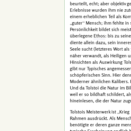
beurteilt, echt; aber objektiv 
Erlebnisse wurden ihm nie zute
einem erheblichen Teil als Kom
guter
Mensch; ihm fehlte in 
Persönlichkeit bildet sich me
überlegene
Ethos
: bis zu sein
diente allein dazu, sein inner
Seele sucht (letzteres Wort als
näher verwandt, als Heiligen u
Hinsichten als Auswirkung
Tol
gibt nur Typisches angemessen
schöpferischen Sinn. Hier den
Moderner ähnlichen Kalibers.
Und da
Tolstoi
die Natur im Bi
weil er so bildhaft schildert, 
hineinlesen, die der Natur zug
Tolstois
Meisterwerk ist
Krieg
Rahmen ausdrückt. Als Mensch 
benötigte er deren ganze mens