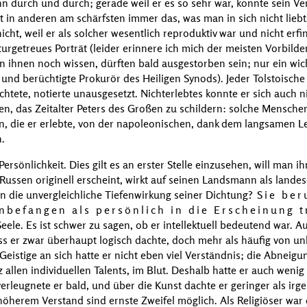
n durch und durch; gerade weil er es so sehr war, konnte sein V
ilt in anderen am schärfsten immer das, was man in sich nicht lieb
cht, weil er als solcher wesentlich reproduktiv war und nicht erfi
naturgetreues Porträt (leider erinnere ich mich der meisten Vorbild
n ihnen noch wissen, dürften bald ausgestorben sein; nur ein wich
und berüchtigte Prokurör des Heiligen Synods). Jeder Tolstoische
htete, notierte unausgesetzt. Nichterlebtes konnte er sich auch n
n, das Zeitalter
Peters des Großen
zu schildern: solche Menschen
n, die er erlebte, von der napoleonischen, dank dem langsamen 
.
Persönlichkeit. Dies gilt es an erster Stelle einzusehen, will man i
ussen originell erscheint, wirkt auf seinen Landsmann als landes
 die unvergleichliche Tiefenwirkung seiner Dichtung?
Sie ber
nbefangen als persönlich in die Erscheinung tr
eele. Es ist schwer zu sagen, ob er intellektuell bedeutend war. A
ass er zwar überhaupt logisch dachte, doch mehr als häufig von u
Geistige an sich hatte er nicht eben viel Verständnis; die Abnei
z allen individuellen Talents, im Blut. Deshalb hatte er auch wenig
 verleugnete er bald, und über die Kunst dachte er geringer als ir
höherem Verstand sind ernste Zweifel möglich. Als Religiöser war er