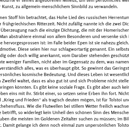
bedurfte er seines angeborenen Milieus, um sein persönliches M
 Kunst, zu allgemein-menschlichem Sinnbild zu verwandeln.
einen Stoff hin betrachtet, das Hohe Lied des russischen Herrentu
 frühgriechischen Ritterzeit. Nicht zufällig nannte ich die zwei D
 Überzeugung nach die einzige Dichtung, die mit der Homerischen
 Man abstrahiere einmal von allem Besonderen und versenke sich 
 hervorgesprossen ist: im Falle beider Epen ist sie nahezu gleich.
motive. Diese seien hier nur schlagwortartig genannt. Ein selbst
udig oder doch willig anerkannt, vom Darüber stehenden geschützt
chte weniger Familien, nicht aber im Gegensatz zu dem, was namen
verständlich alles, was es überhaupt gibt. So gewinnt das Gering
ersönliches kosmische Bedeutung. Und dieses Leben ist wesentlich 
n Zweifel waltet, dass es also gut ist und sich Probleme nicht stell
ingen könnten. Es gibt keine soziale Frage. Es gibt aber auch ke
n eins mit ihr. Stirbt einer, so setzen seine Erben ihn fort. Nichts
d
Krieg und Frieden
als tragisch deuten mögen, ist für
Tolstoi
un
ehensfluss. Wie die Flutwellen bei stillem Wetter freilich wachs
e betrifft, so widerlegt kein Unheil den schönen Sinn des Mensche
uben die meisten im Goldenen Zeitalter suchen zu müssen; im Bi
nt. Damit gelange ich denn noch einmal zum unpersönlichen
Tolsto