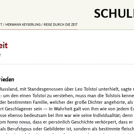
SCHUL
IT
HERMANN KEYSERLING
REISE DURCH DIE ZEIT
eit
e
rieden
n Russland, mit Standesgenossen über
Leo Tolstoi
unterhielt, sagte m
en: um den einen
Tolstoi
zu verstehen, muss man die
Tolstois
kennen
h der bestimmten Familie, welcher der große Dichter angehörte, al
Art Geschlagener sein — in Wahrheit galt von ihm wie von jedem 
sse ebenso bedeutsam bei ihm war wie seine Individualität; denn
 vom
homo novus,
dass er persönlich Geschichte verkörpert, dass er 
als Berufstypus oder Gebildeter ist, sondern als bestimmte fleis