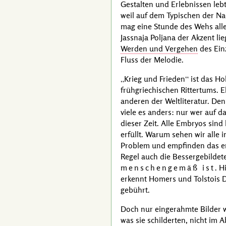
Gestalten und Erlebnissen lebt,
weil auf dem Typischen der Na
mag eine Stunde des Wehs all
Jassnaja Poljana der Akzent lie
Werden und Vergehen
des Ein
Fluss der Melodie.
Krieg und Frieden
ist das Ho
frühgriechischen Rittertums.
anderen der Weltliteratur. De
viele es anders: nur wer auf d
dieser Zeit. Alle Embryos sind
erfüllt. Warum sehen wir alle
Problem und empfinden das e
Regel auch die Bessergebildete
menschengemäß ist
. H
erkennt
Homers
und
Tolstois
D
gebührt.
Doch nur eingerahmte Bilder 
was sie schilderten, nicht im