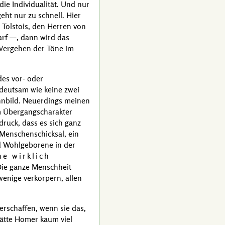
 die Individualität. Und nur
eht nur zu schnell. Hier
n
Tolstois
, den Herren von
darf —, dann wird das
Vergehen der Töne im
es vor- oder
deutsam wie keine zwei
innbild. Neuerdings meinen
em Übergangscharakter
druck, dass es sich ganz
 Menschenschicksal, ein
d Wohlgeborene in der
e wirklich
 Die ganze Menschheit
wenige verkörpern, allen
erschaffen, wenn sie das,
ätte
Homer
kaum viel