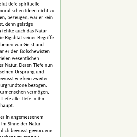
ut tiefe spirituelle
moralischen Ideen nicht zu
ten, bezeugen, war er kein
t, denn geistige
 fehlte auch das Natur-
e Rigidität seiner Begriffe
Ebenen von Geist und
 war er den Bolschewisten
vielen wesentlichen
er Natur. Deren Tiefe nun
e seinen Ursprung und
ewusst wie kein zweiter
Naturgrundtöne bezogen.
Naturmenschen vermögen,
iefe alle Tiefe in ihn
rhaupt.
h hier in angemessenem
 im Sinne der Natur
sönlich bewusst gewordene