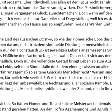
 ist jedesmal überindividuell. Bei allen ist der Typus wichtiger als
chdruck ruht, kann das Ganze sonnig wirken. Das Persönliche verg
es, sogar vergangenes Glück, zunichtemachen. Doch wenn auf de
gt — ich vertausche nur Darsteller und Dargestelltes, weil ich es 
zelmenschen von Hause aus so empfunden, wie das Werden und 
he Lied des russischen
Barstwo,
so wie das Homerische Epos das d
 Eben darum, nicht trotzdem sind beide Dichtungen menschheitsbe
nn nur der Höchstausdruck ist jeweiligen Lebens angemessenes S
as Häßliche den Nachdruck legt, sei wahr. Dies erklärt sich aus d
 häßlich. Doch nur die vollendete Gestalt bringt Leben so zum Aus
 im Leide, seit dem Sündenfalle doch dem einen gewissen an allem
rfahrungsgemäß so seltene Glück als Menschenrecht? Warum sin
n, körperlich wie seelisch?
Weil nur Leben auf der Höh
ier liegt der unbezweifelbare Rechtsgrund aller sozialen Kämpfe.
ichtung als Menschheitssinnbild an, weil der Zustand, den in ihr 
wirken. So hätten
Homer
und
Tolstoi
solche Meisterwerke niemals 
 Abstand gesehen hätten. An den Höfen
Agamemnons
und
Achills
h