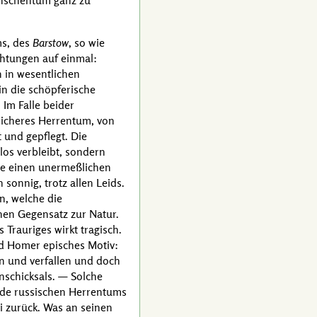
enschentum ganz zu
ms, des
Barstow
, so wie
ichtungen auf einmal:
 in wesentlichen
in die schöpferische
 Im Falle beider
sicheres Herrentum, von
 und gepflegt. Die
los verbleibt, sondern
ste einen unermeßlichen
sonnig, trotz allen Leids.
en, welche die
inen Gegensatz zur Natur.
 Trauriges wirkt tragisch.
d
Homer
episches Motiv:
en und verfallen und doch
nschicksals. — Solche
lde russischen Herrentums
i
zurück. Was an seinen