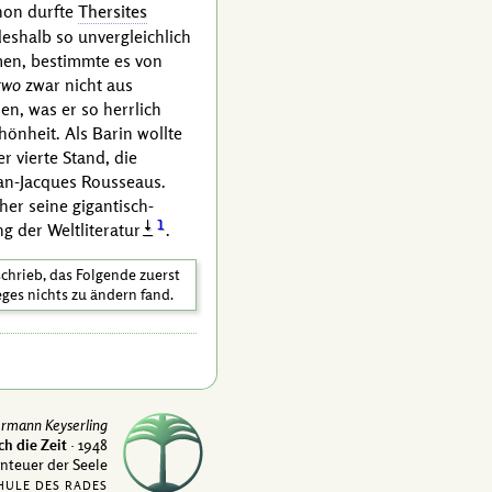
hon durfte
Thersites
eshalb so unvergleichlich
mmen, bestimmte es von
two
zwar nicht aus
en, was er so herrlich
hönheit. Als Barin wollte
r vierte Stand, die
an-Jacques Rousseaus
.
er seine gigantisch-
1
g der Weltliteratur
.
schrieb, das Folgende zuerst
ges nichts zu ändern fand.
rmann Keyserling
ch die Zeit
· 1948
enteuer der Seele
HULE DES RADES