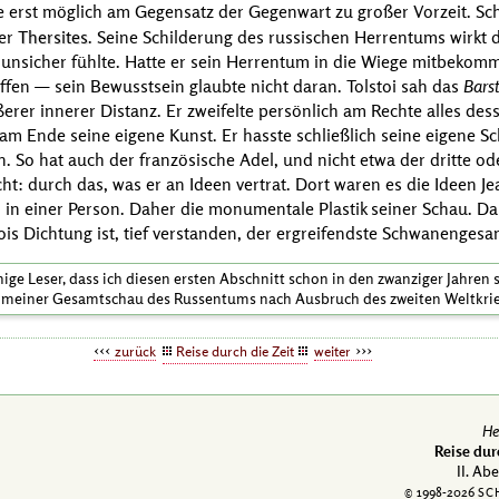
e erst möglich am Gegensatz der Gegenwart zu großer Vorzeit. Sc
ner
Thersites
. Seine Schilderung des russischen Herrentums wirkt d
ch unsicher fühlte. Hatte er sein Herrentum in die Wiege mitbeko
ffen — sein Bewusstsein glaubte nicht daran.
Tolstoi
sah das
Bars
erer innerer Distanz. Er zweifelte persönlich am Rechte alles dess
am Ende seine eigene Kunst. Er hasste schließlich seine eigene Sc
. So hat auch der französische Adel, und nicht etwa der dritte ode
ht: durch das, was er an Ideen vertrat. Dort waren es die Ideen
Je
in einer Person. Daher die monumentale Plastik seiner Schau. Dah
ois
Dichtung ist, tief verstanden, der ergreifendste Schwanengesan
einige Leser, dass ich diesen ersten Abschnitt schon in den zwanziger Jahren 
an meiner Gesamtschau des Russentums nach Ausbruch des zweiten Weltkrie
zurück
Reise durch die Zeit
weiter
He
Reise dur
II. Ab
© 1998-
2026
SC