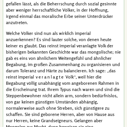
gefallen lässt, als die Beherrschung durch sozial gesinnte
aber weniger herrschaftliche Völker, in der Hoffnung,
irgend einmal das moralische Erbe seiner Unterdrücker
anzutreten.
Welche Völker sind nun als wirklich imperial
anzuerkennen? Es sind lauter solche, von denen heute
keiner es glaubt. Das reinst imperial veranlagte Volk der
bisherigen bekannten Geschichte war das mongolische; nie
gab es eins von ähnlichem Weitengefühl und ähnlicher
Begabung, im großen Zusammenhang zu organisieren und
darum Toleranz und Härte zu balancieren. Ich sage:
das
reinst imperial
veranlagte
Volk
, weil hier die
Begabung völlig unabhängig vom angeborenen Rahmen in
die Erscheinung trat. Ihrem Typus nach waren und sind die
Steppenbewohner nicht allein arm, sondern bedürfnislos,
von gar keinen günstigen Umständen abhängig,
normalerweise auch ohne Streben, sich günstigere zu
schaffen. Sie sind geborene Herren, aber von Hause aus
nur Herren, keine
Grandseigneurs
. Gelangen aber
Mongolen zur Macht, dann beweisen sie eine