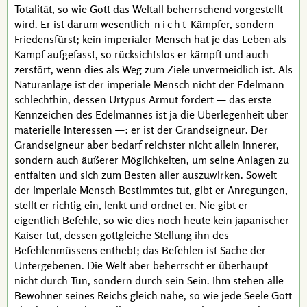
Totalität, so wie Gott das Weltall beherrschend vorgestellt
wird. Er ist darum wesentlich
nicht
Kämpfer, sondern
Friedensfürst; kein imperialer Mensch hat je das Leben als
Kampf aufgefasst, so rücksichtslos er kämpft und auch
zerstört, wenn dies als Weg zum Ziele unvermeidlich ist. Als
Naturanlage ist der imperiale Mensch nicht der Edelmann
schlechthin, dessen Urtypus Armut fordert — das erste
Kennzeichen des Edelmannes ist ja die Überlegenheit über
materielle Interessen —: er ist der
Grandseigneur
. Der
Grandseigneur
aber bedarf reichster nicht allein innerer,
sondern auch äußerer Möglichkeiten, um seine Anlagen zu
entfalten und sich zum Besten aller auszuwirken. Soweit
der imperiale Mensch Bestimmtes tut, gibt er Anregungen,
stellt er richtig ein, lenkt und ordnet er. Nie gibt er
eigentlich Befehle, so wie dies noch heute kein japanischer
Kaiser tut, dessen gottgleiche Stellung ihn des
Befehlenmüssens enthebt; das Befehlen ist Sache der
Untergebenen. Die Welt aber beherrscht er überhaupt
nicht durch Tun, sondern durch sein Sein. Ihm stehen alle
Bewohner seines Reichs gleich nahe, so wie jede Seele Gott