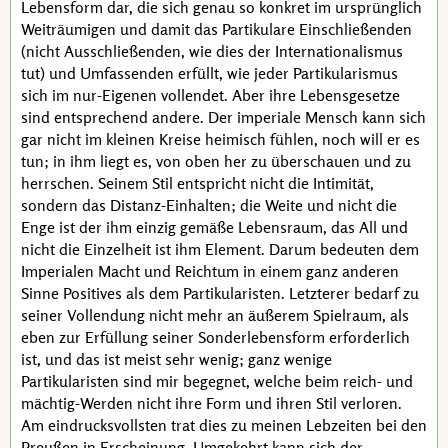
Lebensform dar, die sich genau so konkret im ursprünglich
Weiträumigen und damit das Partikulare Einschließenden
(nicht Ausschließenden, wie dies der Internationalismus
tut) und Umfassenden erfüllt, wie jeder Partikularismus
sich im nur-Eigenen vollendet. Aber ihre Lebensgesetze
sind entsprechend andere. Der imperiale Mensch kann sich
gar nicht im kleinen Kreise heimisch fühlen, noch will er es
tun; in ihm liegt es, von oben her zu überschauen und zu
herrschen. Seinem Stil entspricht nicht die Intimität,
sondern das Distanz-Einhalten; die Weite und nicht die
Enge ist der ihm einzig gemäße Lebensraum, das All und
nicht die Einzelheit ist ihm Element. Darum bedeuten dem
Imperialen Macht und Reichtum in einem ganz anderen
Sinne Positives als dem Partikularisten. Letzterer bedarf zu
seiner Vollendung nicht mehr an äußerem Spielraum, als
eben zur Erfüllung seiner Sonderlebensform erforderlich
ist, und das ist meist sehr wenig; ganz wenige
Partikularisten sind mir begegnet, welche beim reich- und
mächtig-Werden nicht ihre Form und ihren Stil verloren.
Am eindrucksvollsten trat dies zu meinen Lebzeiten bei den
Preußen in Erscheinung. Umgekehrt kann sich der