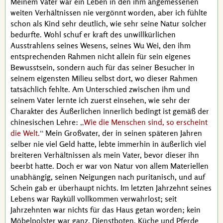
Meinem Vater war ein Leben in den ihm angemessenen
weiten Verhältnissen nie vergönnt worden, aber ich fühlte
schon als Kind sehr deutlich, wie sehr seine Natur solcher
bedurfte. Wohl schuf er kraft des unwillkürlichen
Ausstrahlens seines Wesens, seines
Wu Wei
, den ihm
entsprechenden Rahmen nicht allein für sein eigenes
Bewusstsein, sondern auch für das seiner Besucher in
seinem eigensten Milieu selbst dort, wo dieser Rahmen
tatsächlich fehlte. Am Unterschied zwischen ihm und
seinem Vater lernte ich zuerst einsehen, wie sehr der
Charakter des Äußerlichen innerlich bedingt ist gemäß der
chinesischen Lehre:
Wie die Menschen sind, so erscheint
die Welt.
Mein Großvater, der in seinen späteren Jahren
selber nie viel Geld hatte, lebte immerhin in äußerlich viel
breiteren Verhältnissen als mein Vater, bevor dieser ihn
beerbt hatte. Doch er war von Natur von allem Materiellen
unabhängig, seinen Neigungen nach puritanisch, und auf
Schein gab er überhaupt nichts. Im letzten Jahrzehnt seines
Lebens war Rayküll vollkommen verwahrlost; seit
Jahrzehnten war nichts für das Haus getan worden; kein
Möbelpolster war ganz, Dienstboten, Küche und Pferde