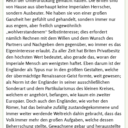
Reich der Unterdrückung gemacht hätten. Die Briten sind
von Hause aus überhaupt keine imperialen Herrscher,
sondern Ausbeuter. Nie haben sie von einer großen
Ganzheit her gefühlt und gehandelt, sondern immer nur
aus engem, aber freilich ungewöhnlich
wohlverstandenem
Selbstinteresse; dies erfordert
nämlich Rechnen mit dem Willen und dem Wunsch des
Partners und Nachgeben dem gegenüber, wo immer es das
Eigeninteresse erlaubt. Zu aller Zeit hat Briten Privatbesitz
den höchsten Wert bedeutet, also gerade das, woran der
imperiale Mensch am wenigsten haftet. Eben darum ist der
Engländer als Typus nur in den größten Gestalten, welche
der übermächtige Renaissance-Geist formte, weit gewesen;
als Norm ist der Engländer in seiner ausschließlichen
Sonderart und dem Partikularismus des kleinen Kreises,
welchem er angehört, befangen, wie kaum ein zweiter
Europäer. Doch auch den Engländer, wie vorher den
Römer, hat das beinahe zufällig zustandegekommene und
immer weiter werdende Weltreich dahin gebracht, dass das
Volk immer mehr den großen Aufgaben, welche dessen
Beherrschung stellte, Gewachsene gebar und herausstellte