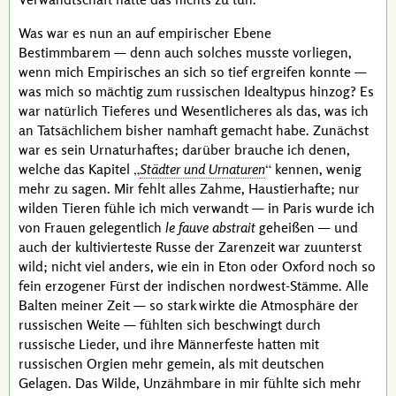
Was war es nun an auf empirischer Ebene
Bestimmbarem — denn auch solches musste vorliegen,
wenn mich
Empirisches
an sich so tief ergreifen konnte —
was mich so mächtig zum russischen Idealtypus hinzog? Es
war natürlich Tieferes und Wesentlicheres als das, was ich
an Tatsächlichem bisher namhaft gemacht habe. Zunächst
war es sein Urnaturhaftes; darüber brauche ich denen,
welche das Kapitel
Städter und Urnaturen
kennen, wenig
mehr zu sagen. Mir fehlt alles Zahme, Haustierhafte; nur
wilden Tieren fühle ich mich verwandt — in Paris wurde ich
von Frauen gelegentlich
le fauve abstrait
geheißen — und
auch der kultivierteste Russe der Zarenzeit war zuunterst
wild; nicht viel anders, wie ein in Eton oder Oxford noch so
fein erzogener Fürst der indischen nordwest-Stämme. Alle
Balten meiner Zeit — so stark wirkte die Atmosphäre der
russischen Weite — fühlten sich beschwingt durch
russische Lieder, und ihre Männerfeste hatten mit
russischen Orgien mehr gemein, als mit deutschen
Gelagen. Das Wilde, Unzähmbare in mir fühlte sich mehr