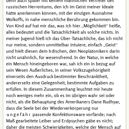
denn auch später mit keinem männlichen Vertreter des
russischen Herrentums, den ich im Geist meiner Ideale
hätte anerkennen können, mit der einzigen Ausnahme
Wolkoffs
, in nahe menschliche Berührung gekommen bin.
Von Kind auf hat mir das, was ich hier
Möglichkeit
heiße,
alles bedeutet und die Tatsächlichkeit als solche nichts. In
meiner Jugend hieß ich das Über-Tatsächliche, das ich nicht
nur meine, sondern unmittelbar intuiere, einfach
Geist
und hielt diesen dem Irdischen, den Neoplatonikern darin
nicht unähnlich, für wesensfremd. In der Natur, in welche
ein Mensch hineingeboren war, sah ich ein in bezug auf
sein Wesen Äußerliches, in seiner Volkszugehörigkeit
einerseits den Ausdruck bestimmter Beschränktheit,
andererseits eine Gelegenheit, bestimmte Aufgaben zu
erfüllen. In diesem Zusammenhang leuchtet mir heute
noch weniges mehr ein, ob es im übrigen wahr sei oder
nicht, als die Behauptung des Amerikaners
Dane Rudhyar
,
dass die Seele bei der Wiederverkörperung nur
ungefähr
passende Konfektionsware vorfände; nach
Maß gearbeitete Leiber und Erdpsychen gäbe es nicht;
daher die meisten Schwierigkeiten, welche der Mensch auf