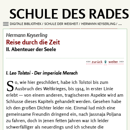
SCHULE DES RADES
DIGITALE BIBLIOTHEK
SCHULE DER WEISHEIT
HERMANN KEYSERLING
REISE D
Hermann Keyserling
Reise durch die Zeit
II. Abenteuer der Seele
zurück
weiter
I. Leo Tolstoi -
Der imperiale Mensch
S
o, wie hier geschildert, habe ich
Tolstoi
bis zum
Ausbruch des Weltkrieges, bis 1914, in erster Linie
erlebt — von einem anderen, tragischeren Aspekte wird am
Schlusse dieses Kapitels gehandelt werden. Gesehen habe
ich den großen Dichter leider nie. Einmal lud mich eine
gemeinsame Freundin dringend ein, nach Jassnaja Poljana
zu fahren, doch in jenen fetten Jahren war ich leider
schwerfälliger als neuerdings und ich scheute die