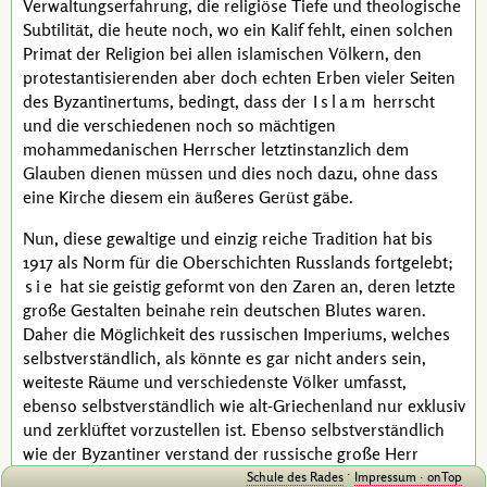
Verwaltungserfahrung, die religiöse Tiefe und theologische
Subtilität, die heute noch, wo ein Kalif fehlt, einen solchen
Primat der Religion bei allen islamischen Völkern, den
protestantisierenden aber doch echten Erben vieler Seiten
des Byzantinertums, bedingt, dass der
Islam
herrscht
und die verschiedenen noch so mächtigen
mohammedanischen Herrscher letztinstanzlich dem
Glauben dienen müssen und dies noch dazu, ohne dass
eine Kirche diesem ein äußeres Gerüst gäbe.
Nun, diese gewaltige und einzig reiche Tradition hat bis
1917 als Norm für die Oberschichten Russlands fortgelebt;
sie
hat sie geistig geformt von den Zaren an, deren letzte
große Gestalten beinahe rein deutschen Blutes waren.
Daher die Möglichkeit des russischen Imperiums, welches
selbstverständlich, als könnte es gar nicht anders sein,
weiteste Räume und verschiedenste Völker umfasst,
ebenso selbstverständlich wie alt-Griechenland nur exklusiv
und zerklüftet vorzustellen ist. Ebenso selbstverständlich
wie der Byzantiner verstand der russische große Herr
·
jahrhundertelang mit Osten und Westen umzugehen und
Schule des Rades
Impressum
onTop