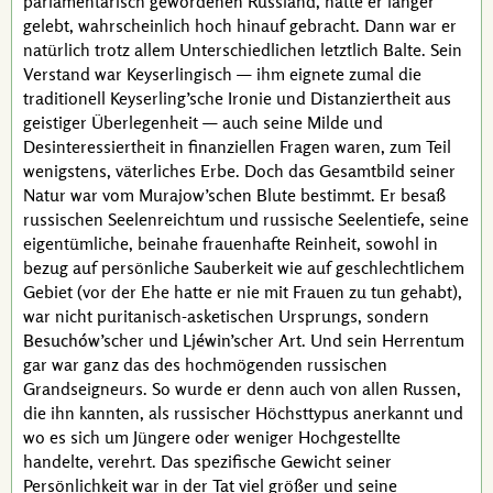
parlamentarisch gewordenen Russland, hätte er länger
gelebt, wahrscheinlich hoch hinauf gebracht. Dann war er
natürlich trotz allem Unterschiedlichen letztlich Balte. Sein
Verstand war
Keyserling
isch — ihm eignete zumal die
traditionell
Keyserling
’sche
Ironie und Distanziertheit aus
geistiger Überlegenheit — auch seine Milde und
Desinteressiertheit in finanziellen Fragen waren, zum Teil
wenigstens, väterliches Erbe. Doch das Gesamtbild seiner
Natur war vom
Murajow
’schen
Blute bestimmt. Er besaß
russischen Seelenreichtum und russische Seelentiefe, seine
eigentümliche, beinahe frauenhafte Reinheit, sowohl in
bezug auf persönliche Sauberkeit wie auf geschlechtlichem
Gebiet (vor der Ehe hatte er nie mit Frauen zu tun gehabt),
war nicht puritanisch-asketischen Ursprungs, sondern
Besuchów
’scher und
Ljéwin
’scher Art. Und sein Herrentum
gar war ganz das des hochmögenden russischen
Grandseigneurs
. So wurde er denn auch von allen Russen,
die ihn kannten, als russischer Höchsttypus anerkannt und
wo es sich um Jüngere oder weniger Hochgestellte
handelte, verehrt. Das spezifische Gewicht seiner
Persönlichkeit war in der Tat viel größer und seine