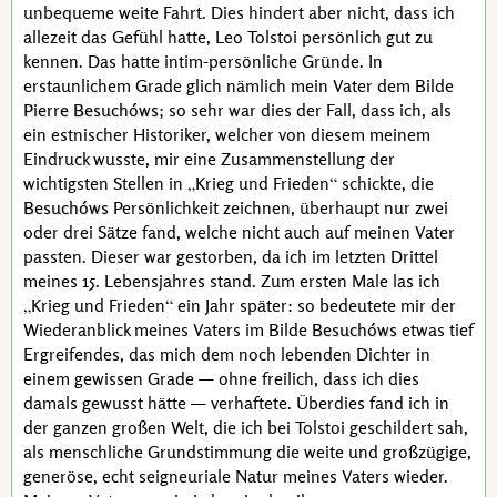
unbequeme weite Fahrt. Dies hindert aber nicht, dass ich
allezeit das Gefühl hatte,
Leo Tolstoi
persönlich gut zu
kennen. Das hatte intim-persönliche Gründe. In
erstaunlichem Grade glich nämlich mein Vater dem Bilde
Pierre Besuchóws
; so sehr war dies der Fall, dass ich, als
ein estnischer Historiker, welcher von diesem meinem
Eindruck wusste, mir eine Zusammenstellung der
wichtigsten Stellen in
Krieg und Frieden
schickte, die
Besuchóws
Persönlichkeit zeichnen, überhaupt nur zwei
oder drei Sätze fand, welche nicht auch auf meinen Vater
passten. Dieser war gestorben, da ich im letzten Drittel
meines
15. Lebensjahres
stand. Zum ersten Male las ich
Krieg und Frieden
ein Jahr später: so bedeutete mir der
Wiederanblick meines Vaters im Bilde
Besuchóws
etwas tief
Ergreifendes, das mich dem noch lebenden Dichter in
einem gewissen Grade — ohne freilich, dass ich dies
damals gewusst hätte — verhaftete. Überdies fand ich in
der ganzen großen Welt, die ich bei
Tolstoi
geschildert sah,
als menschliche Grundstimmung die weite und großzügige,
generöse, echt seigneuriale Natur meines Vaters wieder.