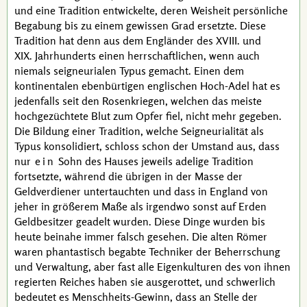
und eine Tradition entwickelte, deren Weisheit persönliche
Begabung bis zu einem gewissen Grad ersetzte. Diese
Tradition hat denn aus dem Engländer des XVIII. und
XIX. Jahrhunderts
einen herrschaftlichen, wenn auch
niemals seigneurialen Typus gemacht. Einen dem
kontinentalen ebenbürtigen englischen Hoch-Adel hat es
jedenfalls seit den Rosenkriegen, welchen das meiste
hochgezüchtete Blut zum Opfer fiel, nicht mehr gegeben.
Die Bildung einer Tradition, welche Seigneurialität als
Typus
konsolidiert
, schloss schon der Umstand aus, dass
nur
ein
Sohn des Hauses jeweils adelige Tradition
fortsetzte, während die übrigen in der Masse der
Geldverdiener untertauchten und dass in England von
jeher in größerem Maße als irgendwo sonst auf Erden
Geldbesitzer geadelt wurden. Diese Dinge wurden bis
heute beinahe immer falsch gesehen. Die alten Römer
waren phantastisch begabte Techniker der Beherrschung
und Verwaltung, aber fast alle Eigenkulturen des von ihnen
regierten Reiches haben sie ausgerottet, und schwerlich
bedeutet es Menschheits-Gewinn, dass an Stelle der