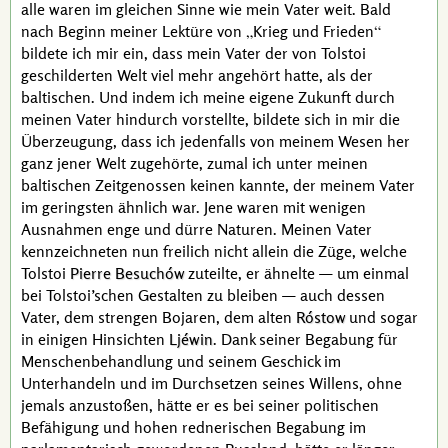
alle waren im gleichen Sinne wie mein Vater weit. Bald
nach Beginn meiner Lektüre von
Krieg und Frieden
bildete ich mir ein, dass mein Vater der von
Tolstoi
geschilderten Welt viel mehr angehört hatte, als der
baltischen. Und indem ich meine eigene Zukunft durch
meinen Vater hindurch vorstellte, bildete sich in mir die
Überzeugung, dass ich jedenfalls von meinem Wesen her
ganz jener Welt zugehörte, zumal ich unter meinen
baltischen Zeitgenossen keinen kannte, der meinem Vater
im geringsten ähnlich war. Jene waren mit wenigen
Ausnahmen enge und dürre Naturen. Meinen Vater
kennzeichneten nun freilich nicht allein die Züge, welche
Tolstoi
Pierre Besuchów
zuteilte, er ähnelte — um einmal
bei
Tolstoi
’schen Gestalten zu bleiben — auch dessen
Vater, dem strengen Bojaren, dem alten
Róstow
und sogar
in einigen Hinsichten
Ljéwin
. Dank seiner Begabung für
Menschenbehandlung und seinem Geschick im
Unterhandeln und im Durchsetzen seines Willens, ohne
jemals anzustoßen, hätte er es bei seiner politischen
Befähigung und hohen rednerischen Begabung im