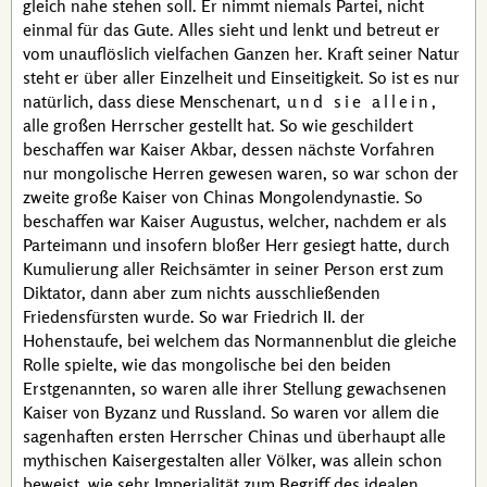
gleich nahe stehen soll. Er nimmt niemals Partei, nicht
einmal für das Gute. Alles sieht und lenkt und betreut er
vom unauflöslich vielfachen Ganzen her. Kraft seiner Natur
steht er über aller Einzelheit und Einseitigkeit. So ist es nur
natürlich, dass diese Menschenart,
und sie allein
,
alle großen Herrscher gestellt hat. So wie geschildert
beschaffen war
Kaiser Akbar
, dessen nächste Vorfahren
nur mongolische Herren gewesen waren, so war schon der
zweite große Kaiser von Chinas Mongolendynastie. So
beschaffen war Kaiser
Augustus
, welcher, nachdem er als
Parteimann und insofern bloßer Herr gesiegt hatte, durch
Kumulierung aller Reichsämter in seiner Person erst zum
Diktator, dann aber zum nichts ausschließenden
Friedensfürsten wurde. So war
Friedrich II.
der
Hohenstaufe, bei welchem das Normannenblut die gleiche
Rolle spielte, wie das mongolische bei den beiden
Erstgenannten, so waren alle ihrer Stellung gewachsenen
Kaiser von Byzanz und Russland. So waren vor allem die
sagenhaften ersten Herrscher Chinas und überhaupt alle
mythischen Kaisergestalten aller Völker, was allein schon
beweist, wie sehr Imperialität zum Begriff des idealen