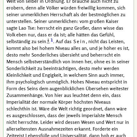
Welt von selber in Ordnung. Er brauche auch nicht zu
erobern, denn alle Völker würden freiwillig kommen, sich
seiner unmerklichen Herrschaft als der bestmöglichen zu
unterstellen. Seiner unmerklichen: vom großen Kaiser
sagte
Lao Tse
: herrscht ein ganz Großer, dann wisse das
Volk eben nur, dass er da ist; alle hätten das Gefühl,
1
selbständig zu sein
. Auf das
Sein
, nicht das Leisten,
kommt also bei hohem Niveau alles an, und je höher es ist,
desto mehr Sonderliches übersieht und beherrscht ein
Mensch selbstverständlich von innen her, ohne es in seiner
Sonderlichkeit zu beeinträchtigen, desto mehr werden
Kleinlichkeit und Engigkeit, in welchem Sinn auch immer,
ihm psychologisch unmöglich. Hohes Niveau entspricht in
Form des Seins dem augenblicklichen Übersehen weitester
Zusammenhänge. Von hier aus leuchtet denn ein, dass
Imperialität der normale Körper höchsten Niveaus
schlechthin ist. Wäre die Welt richtig geordnet, dann wäre
es ausgeschlossen, dass der jeweils imperialste Mensch
nicht herrschte. Leider wird dessen Wesen und Wert nur in
allerseltensten Ausnahmezeiten erkannt. Forderte ein
Zeitgeist Lebensfülle und Universalität, dann hob er auch