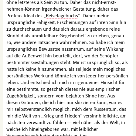
ohne letzteres als Sein zu tun. Daher das nicht-ernst-
nehmen-Können irgendwelcher Gestaltung, daher das
Proteus
-Ideal des
Reisetagebuchs
. Daher meine
ursprüngliche Fähigkeit, Erscheinungen auf ihren Sinn hin
zu durchschauen und das sich daraus ergebende reine
Sinnbild als unmittelbare Gegebenheit zu erleben, genau
so, wie andere Tatsachen wahrnehmen. So habe ich mein
ursprüngliches Bewusstseinszentrum, auf seine Wirkung
auf die Außenwelt hin beurteilt, dort, wo der Schöpfer
bestimmter Gestaltungen steht. Mir ist ursprünglich so, als
hätte ich keine hinzunehmen, als sei jede mein mögliches
persönliches Werk und könnte ich von jeder her persönlich
leben. Und entschied ich mich in irgendeiner Hinsicht für
eine bestimmte, so geschah dieses nie aus empirischer
Zugehörigkeit, sondern vom bejahten Sinne her. Aus
diesen Gründen, die ich hier nur skizzieren kann, war es
mir selbstverständlich möglich, mich dem Russentum, das
mir die Welt von
Krieg und Frieden
versinnbildlichte, am
nächsten verwandt zu fühlen — viel näher als der Welt, in
welche ich hineingeboren war; mit leiblicher
Verwandtschaft hatte das nichts zu tun.