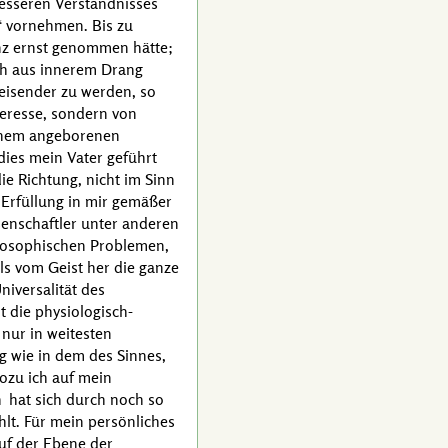
besseren Verständnisses
vornehmen. Bis zu
anz ernst genommen hätte;
ich aus innerem Drang
eisender zu werden, so
eresse, sondern von
einem angeborenen
ies mein Vater geführt
ie Richtung, nicht im Sinn
 Erfüllung in mir gemäßer
senschaftler unter anderen
ilosophischen Problemen,
ls vom Geist her die ganze
iversalität des
t die physiologisch-
 nur in weitesten
 wie in dem des Sinnes,
ozu ich auf mein
h
hat sich durch noch so
hlt. Für mein persönliches
auf der Ebene der