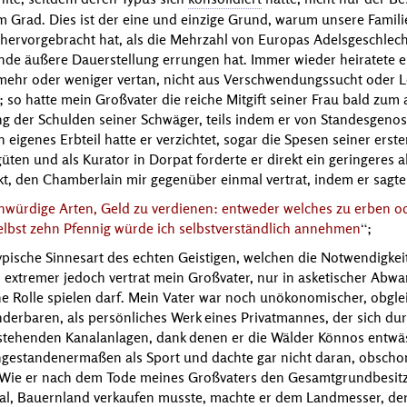
 Grad. Dies ist der eine und einzige Grund, warum unsere Familie
hervorgebracht hat, als die Mehrzahl von Europas Adelsgeschlech
ende äußere Dauerstellung errungen hat. Immer wieder heiratete ei
 mehr oder weniger vertan, nicht aus Verschwendungssucht oder L
; so hatte mein Großvater die reiche Mitgift seiner Frau bald zum 
ng der Schulden seiner Schwäger, teils indem er von Standesgeno
n eigenes Erbteil hatte er verzichtet, sogar die Spesen seiner erst
güten und als Kurator in Dorpat forderte er direkt ein geringeres a
kt, den
Chamberlain
mir gegenüber einmal vertrat, indem er sagte
unwürdige Arten, Geld zu verdienen: entweder welches zu erben o
selbst zehn Pfennig würde ich selbstverständlich annehmen
;
ypische Sinnesart des echten Geistigen, welchen die Notwendigke
to extremer jedoch vertrat mein Großvater, nur in asketischer Ab
e Rolle spielen darf. Mein Vater war noch unökonomischer, obglei
underbaren, als persönliches Werk eines Privatmannes, der sich d
g dastehenden Kanalanlagen, dank denen er die Wälder Könnos entw
ngestandenermaßen als Sport und dachte gar nicht daran, obschon 
 Wie er nach dem Tode meines Großvaters den Gesamtgrundbesitz 
al, Bauernland verkaufen musste, machte er dem Landmesser, der