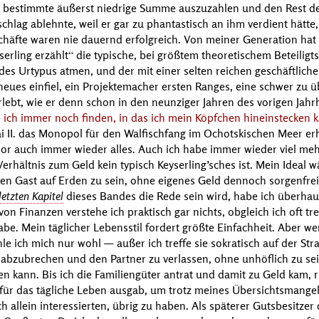
ne bestimmte äußerst niedrige Summe auszuzahlen und den Rest de
chlag ablehnte, weil er gar zu phantastisch an ihm verdient hätte
chäfte waren nie dauernd erfolgreich. Von meiner Generation hat
serling erzählt
die typische, bei größtem theoretischem Beteilig
 des Urtypus atmen, und der mit einer selten reichen geschäftlich
ues einfiel, ein Projektemacher ersten Ranges, eine schwer zu ü
bt, wie er denn schon in den neunziger Jahren des vorigen Jah
 ich immer noch finden, in das ich mein Köpfchen hineinstecken 
 II.
das Monopol für den Walfischfang im Ochotskischen Meer erh
rlor auch immer wieder alles. Auch ich habe immer wieder viel mehr
erhältnis zum Geld kein typisch
Keyserling
’sches ist. Mein Ideal
ten Gast auf Erden zu sein, ohne eigenes Geld dennoch sorgenfre
letzten Kapitel
dieses Bandes die Rede sein wird, habe ich überhau
von Finanzen verstehe ich praktisch gar nichts, obgleich ich oft 
be. Mein täglicher Lebensstil fordert größte Einfachheit. Aber w
e ich mich nur wohl — außer ich treffe sie sokratisch auf der Stra
 abzubrechen und den Partner zu verlassen, ohne unhöflich zu sein
en kann. Bis ich die Familiengüter antrat und damit zu Geld kam, ri
 für das tägliche Leben ausgab, um trotz meines Übersichtsmangel
ch allein interessierten, übrig zu haben. Als späterer Gutsbesitze