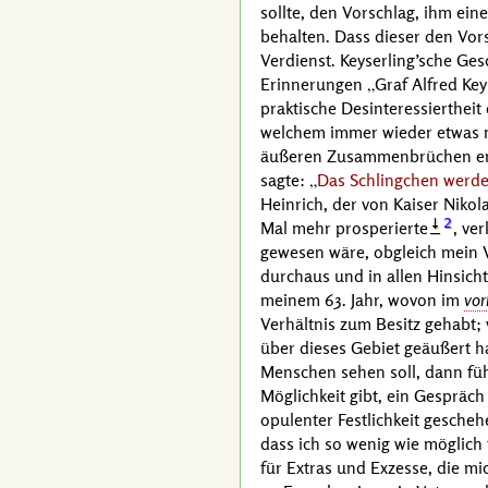
sollte, den Vorschlag, ihm ei
behalten. Dass dieser den Vors
Verdienst.
Keyserling
’sche Ges
Erinnerungen
Graf Alfred Key
praktische Desinteressiertheit
welchem immer wieder etwas ne
äußeren Zusammenbrüchen erle
sagte:
Das Schlingchen werde
Heinrich
, der von
Kaiser Nikolai
2
Mal mehr prosperierte
, ve
gewesen wäre, obgleich mein V
durchaus und in allen Hinsich
meinem
63. Jahr
, wovon im
vor
Verhältnis zum Besitz gehabt; 
über dieses Gebiet geäußert ha
Menschen sehen soll, dann fühl
Möglichkeit gibt, ein Gespräch
opulenter Festlichkeit gescheh
dass ich so wenig wie möglich
für Extras und Exzesse, die mi