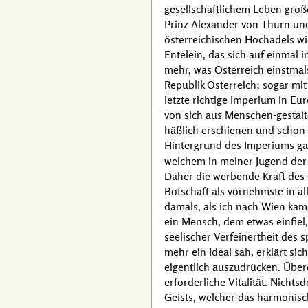
gesellschaftlichem Leben groß
Prinz Alexander von Thurn und
österreichischen Hochadels w
Entelein, das sich auf einmal 
mehr, was Österreich einstmals 
Republik Österreich; sogar mi
letzte richtige Imperium in E
von sich aus Menschen-gestalt
häßlich erschienen und schon
Hintergrund des Imperiums ga
welchem in meiner Jugend der 
Daher die werbende Kraft des Ö
Botschaft als vornehmste in al
damals, als ich nach Wien kam,
ein Mensch, dem etwas einfiel
seelischer Verfeinertheit des 
mehr ein Ideal sah, erklärt si
eigentlich auszudrücken. Überd
erforderliche Vitalität. Nich
Geists, welcher das harmonis