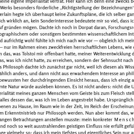
eine eigene Imperialität vertrat. Hier kann ich denn eine zwecks 
 Werks besonders förderliche
Richtigstellung der Bezeichnungen
rlain
hegte ich überhaupt keine Zukunftspläne, die ich selber g
h wirklich an, kein Sonderinteresse bedeutete mir so viel, dass 
uf gründen mögen. Dachte ich noch in Dorpat daran, Forschungsr
geographischem oder sonstigem bestimmten wissenschaftlichem Int
 aufrichtig wohl fühlte ich mich nach wie vor — obgleich ich m
nur im Rahmen eines zweckfreien herrschaftlichen Lebens, wie d
nn das, was
Tolstoi
mir offenbart hatte, meiner Weiterentwicklung d
s, was ich nicht hatte, zu erreichen, sondern der Sehnsucht nach
 Philosoph dachte ich zunächst gar nicht, weil ich diesen als Wis
lmählich anders, und dann nicht aus erwachendem Interesse an ph
wussten her durchdringenden Einsicht heraus, dass ich einzig a
e Natur würde ausleben können. Es ist nicht anders: nicht die Un
rialität meines ganzen Menschen vom Geiste bis zum Fleisch stell
alles dessen dar, was ich im Leben angestrebt habe. Ursprünglich
nen zu Hause, im Raum wie in der Zeit, im Reich der Erscheinung
em Erkenntnistrieb nur Philosoph werden. Nun aber kommt das, w
langen Betrachtungen anstellen musste: mein konkreter
Mensc
und noch so weit ausstrahlenden geistigen Einfluss nie erfüllt gefü
ge vielmehr so: dass ich mein tiefstes und eigentliches Sein nur 