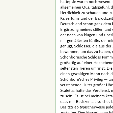
hatte; sie waren noch wesentl
allgemeinen Qualitätsgefühl, 
Herrlichkeit zu schauen und zu
Kaisertums und der Barockzeit,
Deutschland schon ganz dem Par
Ergänzung meines stillen und 
der noch von klugen und überl
mir gemäßesten fühlte, der mi
genügt, Schlösser, die aus d
bewohnen, um das zu haben, wa
Schönbornsche Schloss Pommers
großartig auf einer Hochebene
seltensten Tieren umringt. Di
einen gewaltigen Mann nach d
Schönborn’sches Privileg — un
verstehende Hüter großer Übe
Scaletta
, hatte das Verdienst,
zu sein. Es ist bei meinem ka
dass mir Besitzen als solches b
Besitztrieb typischerweise je
zustatten. Den
Keyserling
en fe