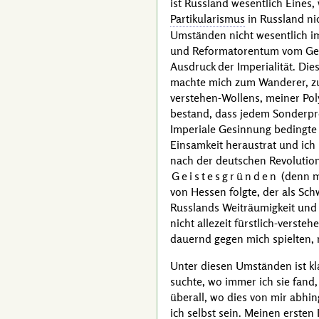
ist Russland wesentlich Eines,
Partikularismus
in Russland ni
Umständen nicht wesentlich im
und Reformatorentum vom Geist
Ausdruck der Imperialität. Di
machte mich zum Wanderer, zum
verstehen-Wollens, meiner Po
bestand, dass jedem Sonderpro
Imperiale Gesinnung bedingte 
Einsamkeit heraustrat und ich 
nach der deutschen Revolution
Geistesgründen
(denn m
von Hessen
folgte, der als Sc
Russlands Weiträumigkeit und 
nicht allezeit fürstlich-verst
dauernd gegen mich spielten, m
Unter diesen Umständen ist k
suchte, wo immer ich sie fand
überall, wo dies von mir abhin
ich selbst sein. Meinen ersten 