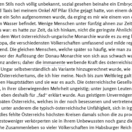
en Stils noch völlig unbekannt, sozial gesehen beinahe ein Embryo
 Taxis
bei meinem Onkel
Alf Pilar
Elche gejagt hatte, von einem d
ie ein Sohn aufgenommen wurde, da erging es mir wie einem von
im Wasser befindet. Wenige Menschen unter fünfzig ahnen zur Zeit,
war: es hatte zur Zeit, da ich hinkam, nicht die geringste Ähnlich
t dem Wort österreichisch-ungarische Monarchie wurde es zu eng 
uropa, die verschiedensten Völkerschaften umfassend und milde 
end. Die gleichen Menschen, welche später so häufig, wie man zu 
 vor der Auflösung der Donau-Monarchie von sich aus schwach w
nz anders; daher die
immanente
werbende Kraft des österreichi
Ungar selbstverständlich als Variante hinzugerechnet wurde, wie
sterreichertums, die ich hier meine. Noch bis zum Weltkrieg galt 
len Hauptstädten und sie war es auch. Die österreichische Gesellsc
 in ihrer überwiegenden Mehrheit ungeistig; unter jungen Leuten 
, eben deshalb für
fad
erklärt wurde. Aus geistigem Unvermögen 
späten Österreichs, welches in der noch besessenen und vertreten
ch unter anderem die typisch-österreichische Unfähigkeit, sich in i
ies fehlte Österreichs höchsten Kreisen damals schon die zu prod
tsdestoweniger verkörperten sie in ihrem Unbewussten noch ganz d
che Zusammenleben so vieler Völkerschaften im Habsburger Reich 