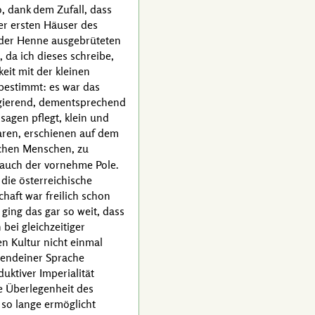
, dank dem Zufall, dass
er ersten Häuser des
 der Henne ausgebrüteten
 da ich dieses schreibe,
keit mit der kleinen
bestimmt: es war das
regierend, dementsprechend
sagen pflegt, klein und
aren, erschienen auf dem
schen Menschen, zu
 auch der vornehme Pole.
die österreichische
haft war freilich schon
ging das gar so weit, dass
bei gleichzeitiger
en Kultur nicht einmal
rgendeiner Sprache
uktiver Imperialität
ie Überlegenheit des
so lange ermöglicht