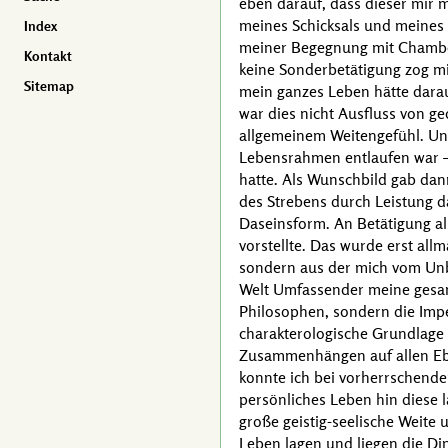
eben darauf, dass dieser mir m
meines Schicksals und meines
Index
meiner Begegnung mit
Chambe
Kontakt
keine Sonderbetätigung zog mic
Sitemap
mein ganzes Leben hätte dara
war dies nicht Ausfluss von 
allgemeinem Weitengefühl. Und
Lebensrahmen entlaufen war — 
hatte. Als Wunschbild gab da
des Strebens durch Leistung da
Daseinsform. An Betätigung als
vorstellte. Das wurde erst al
sondern aus der mich vom Unbe
Welt Umfassender meine gesamt
Philosophen, sondern die Impe
charakterologische Grundlage 
Zusammenhängen auf allen Ebe
konnte ich bei vorherrschend
persönliches Leben hin diese 
große geistig-seelische Weite 
Leben lagen und liegen die Din