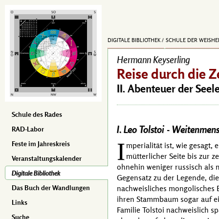
DIGITALE BIBLIOTHEK
SCHULE DER WEISHE
Hermann Keyserling
Reise durch die Z
II. Abenteuer der Seel
Schule des Rades
I. Leo Tolstoi -
Weitenmens
RAD-Labor
I
Feste im Jahreskreis
mperialität ist, wie gesagt
mütterlicher Seite bis zur 
Veranstaltungskalender
ohnehin weniger russisch als 
Digitale Bibliothek
Gegensatz zu der Legende, die
nachweisliches mongolisches E
Das Buch der Wandlungen
ihren Stammbaum sogar auf e
Links
Familie
Tolstoi
nachweislich sp
Suche