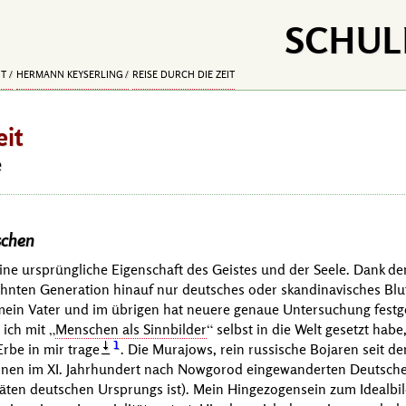
SCHUL
IT
HERMANN KEYSERLING
REISE DURCH DIE ZEIT
eit
e
chen
, eine ursprüngliche Eigenschaft des Geistes und der Seele. Dank d
zehnten Generation hinauf nur deutsches oder skandinavisches Blu
mein Vater und im übrigen hat neuere genaue Untersuchung festges
 ich mit
Menschen als Sinnbilder
selbst in die Welt gesetzt habe
1
rbe in mir trage
. Die
Murajows
, rein russische Bojaren seit 
inen im
XI. Jahrhundert
nach Nowgorod eingewanderten Deutschen
äten deutschen Ursprungs ist). Mein Hingezogensein zum Idealbi