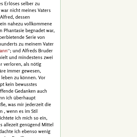
s Erlöses selber zu
, war nicht meines Vaters
Alfred
, dessen
tsein nahezu vollkommene
en Phantasie begnadet war,
berbietende Serie von
rhunderts zu meinem Vater
kann
; und
Alfreds
Bruder
ielt und mindestens zwei
 verloren, als nötig
 wäre immer gewesen,
i leben zu können. Vor
pt kein bewusstes
treffende Gedanken auch
enn ich überhaupt
ße, was mir jederzeit die
 , wenn es im Stil
chtete ich mich so ein,
s allezeit genügend Mittel
r dachte ich ebenso wenig