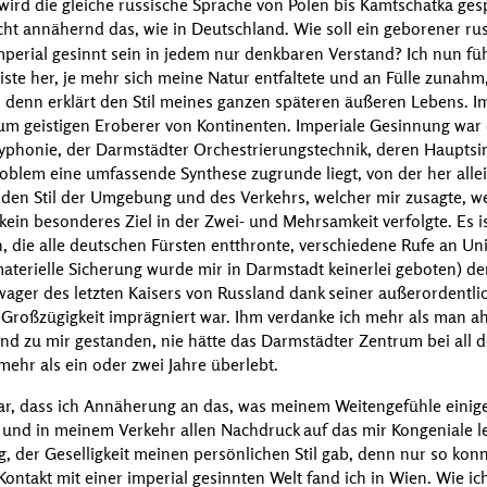
 wird die gleiche russische Sprache von Polen bis Kamtschatka ge
cht annähernd das, wie in Deutschland. Wie soll ein geborener ru
perial gesinnt sein in jedem nur denkbaren Verstand? Ich nun fü
e her, je mehr sich meine Natur entfaltete und an Fülle zunahm,
es denn erklärt den Stil meines ganzen späteren äußeren Lebens. 
 geistigen Eroberer von Kontinenten. Imperiale Gesinnung war d
lyphonie, der Darmstädter Orchestrierungstechnik, deren Hauptsi
blem eine umfassende Synthese zugrunde liegt, von der her allei
den Stil der Umgebung und des Verkehrs, welcher mir zusagte, w
kein besonderes Ziel in der Zwei- und Mehrsamkeit verfolgte. Es ist
, die alle deutschen Fürsten entthronte, verschiedene Rufe an Un
aterielle Sicherung wurde mir in Darmstadt keinerlei geboten) d
hwager des letzten Kaisers von Russland dank seiner außerordentli
Großzügigkeit imprägniert war. Ihm verdanke ich mehr als man ah
ehend zu mir gestanden, nie hätte das Darmstädter Zentrum bei all d
ehr als ein oder zwei Jahre überlebt.
lar, dass ich Annäherung an das, was meinem Weitengefühle eini
, und in meinem Verkehr allen Nachdruck auf das mir Kongeniale l
g, der Geselligkeit meinen persönlichen Stil gab, denn nur so ko
Kontakt mit einer imperial gesinnten Welt fand ich in Wien. Wie ich