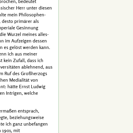
sprochen, bedeutet
ssischer Herr unter diesen
hlte mein Philosophen-
 desto primärer als
Imperiale Gesinnung
ie Wurzel meines alles-
nn im Aufzeigen dessen
n es gelöst werden kann.
enn ich aus meiner
 kein Zufall, dass ich
iversitäten ablehnend, aus
em Ruf des
Großherzogs
chen Medialität von
nt: hätte
Ernst Ludwig
en Intrigen, welche
germaßen entsprach,
egte, beziehungsweise
nnte ich ganz unbefangen
 1901, mit