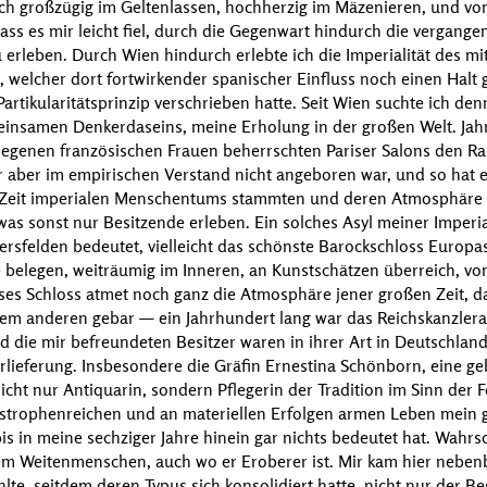
ich großzügig im Geltenlassen, hochherzig im Mäzenieren, und vo
dass es mir leicht fiel, durch die Gegenwart hindurch die vergang
 erleben. Durch Wien hindurch erlebte ich die Imperialität des mi
 welcher dort fortwirkender spanischer Einfluss noch einen Halt 
tikularitätsprinzip verschrieben hatte. Seit Wien suchte ich denn
einsamen Denkerdaseins, meine Erholung in der großen Welt. Jah
egenen französischen Frauen beherrschten Pariser Salons den Ra
r aber im empirischen Verstand nicht angeboren war, und so hat e
er Zeit imperialen Menschentums stammten und deren Atmosphäre 
s sonst nur Besitzende erleben. Ein solches Asyl meiner Imperial
felden bedeutet, vielleicht das schönste Barockschloss Europas,
 belegen, weiträumig im Inneren, an Kunstschätzen überreich, vo
eses Schloss atmet noch ganz die Atmosphäre jener großen Zeit, d
em anderen gebar — ein Jahrhundert lang war das Reichskanzlera
d die mir befreundeten Besitzer waren in ihrer Art in Deutschlan
rlieferung. Insbesondere die
Gräfin Ernestina Schönborn
, eine g
 nicht nur Antiquarin, sondern Pflegerin der Tradition im Sinn der
tastrophenreichen und an materiellen Erfolgen armen Leben mein 
is in meine sechziger Jahre hinein gar nichts bedeutet hat. Wahrsc
dem Weitenmenschen, auch wo er Eroberer ist. Mir kam hier nebenb
hlte, seitdem deren Typus sich
konsolidiert
hatte, nicht nur der Be