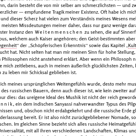
n, darin besteht die von mir selber am schmerzlichsten — und zwa
merzlicher — empfundene Tragik meiner Existenz. Oft habe ich mic
 und dieser Scherz hat vielen zum Verständnis meines Wesens meh
ie meisten Missdeutungen meiner daher, dass nur ganz wenige d
ster Instanz den
Weitenmenschen
zu sehen, die auf Sinnerf
ypus, welchem auch Kaiser angehören; den Geist-bestimmten aber
egenheit
der
Schöpferischen Erkenntnis
sowie das Kapitel
Kul
cht hat. Nicht selten hat man mir meinen Sinn für hohe Stellung
hilosophen nicht anstehend erklärt. Aber wenn ein Philosoph nu
e mich zeitlebens, auch in meinen äußerlich glücklichsten Zeiten,
 zu leben mir Schicksal geblieben ist.
 ich meines ursprünglichen Weitengefühls wurde, desto mehr muss
es russischen Bauern, denn auch dieser ist, wie kein zweiter auf
r dies: das ureigene Ideal des
Mushik
ist nicht der reich gewor
annik
, ein dem indischen Sanyassi nahverwandter Typus des Pilge
nissen und, obschon nicht erdabgekehrt und die russische Erde g
ederlassung bereit. Er ist also nicht zurückgebliebener Nomade,
hen. Im gleichen Sinne bezieht sich alles russische Heimatgefüh
niversalität, mit all ihren verschiedenen Landschaften, Klimas u