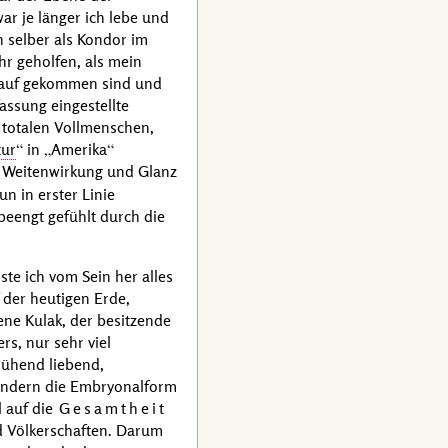
r je länger ich lebe und
h selber als Kondor im
r geholfen, als mein
arauf gekommen sind und
assung eingestellte
 totalen Vollmenschen,
tur
in
Amerika
, Weitenwirkung und Glanz
n in erster Linie
 beengt gefühlt durch die
te ich vom Sein her alles
 der heutigen Erde,
dene
Kulak
, der besitzende
rs, nur sehr viel
lühend liebend,
 sondern die Embryonalform
l auf die
Gesamtheit
nd Völkerschaften. Darum