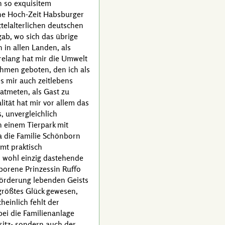
n so exquisitem
ene Hoch-Zeit Habsburger
ttelalterlichen deutschen
gab, wo sich das übrige
 in allen Landen, als
relang hat mir die Umwelt
hmen geboten, den ich als
s mir auch zeitlebens
atmeten, als Gast zu
ität hat mir vor allem das
 unvergleichlich
n einem Tierpark mit
a die Familie
Schönborn
mt praktisch
d wohl einzig dastehende
eborene
Prinzessin Ruffo
 Förderung lebenden Geists
größtes Glück gewesen,
heinlich fehlt der
ei die Familienanlage
sitz- sondern auch der