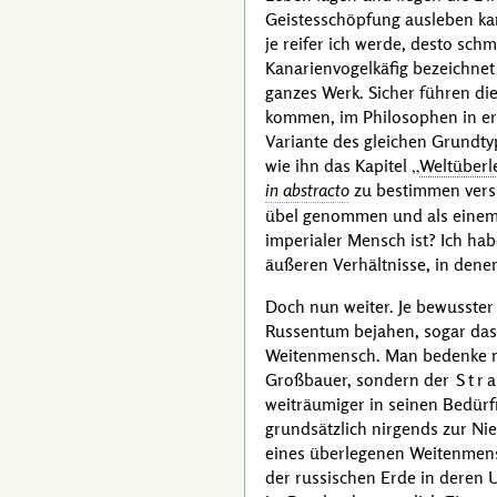
Geistesschöpfung ausleben kan
je reifer ich werde, desto sch
Kanarienvogelkäfig bezeichnet
ganzes Werk. Sicher führen d
kommen, im Philosophen in er
Variante des gleichen Grundt
wie ihn das Kapitel
Weltüberl
in abstracto
zu bestimmen versu
übel genommen und als einem P
imperialer Mensch ist? Ich hab
äußeren Verhältnisse, in denen
Doch nun weiter. Je bewusster
Russentum bejahen, sogar das d
Weitenmensch. Man bedenke nu
Großbauer, sondern der
Str
weiträumiger in seinen Bedürf
grundsätzlich nirgends zur Ni
eines überlegenen Weitenmensc
der russischen Erde in deren U