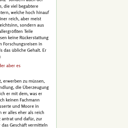
, die viel begabtere
tern, welche hoch hinauf
ner reich, aber meist
eichtsinn, sondern aus
allergrößten Teile
ssen keine Rückerstattung
en Forschungsreisen in
ls das übliche Gehalt. Er
:
der aber es
it, erwerben zu müssen,
wandlung, die Überzeugung
ch er mit dem, was er
urch keinen Fachmann
ässerte und Moore in
er alles eher als reich
antrat und dafür, zur
 das Geschäft vermitteln