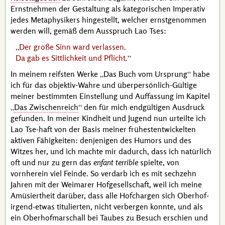
Ernstnehmen der Gestaltung als kategorischen Imperativ
jedes Metaphysikers hingestellt, welcher ernstgenommen
werden will, gemäß dem Ausspruch
Lao Tses
:
Der große Sinn ward verlassen.
Da gab es Sittlichkeit und Pflicht.
In meinem reifsten Werke
Das Buch vom Ursprung
habe
ich für das objektiv-Wahre und überpersönlich-Gültige
meiner bestimmten Einstellung und Auffassung im Kapitel
Das Zwischenreich
den für mich endgültigen Ausdruck
gefunden. In meiner Kindheit und Jugend nun urteilte ich
Lao Tse
-haft von der Basis meiner frühestentwickelten
aktiven Fähigkeiten: denjenigen des Humors und des
Witzes her, und ich machte mir dadurch, dass ich natürlich
oft und nur zu gern das
enfant terrible
spielte, von
vornherein viel Feinde. So verdarb ich es mit sechzehn
Jahren mit der Weimarer Hofgesellschaft, weil ich meine
Amüsiertheit darüber, dass alle Hofchargen sich Oberhof-
irgend-etwas titulierten, nicht verbergen konnte, und als
ein Oberhofmarschall bei
Taubes
zu Besuch erschien und