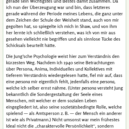
gerade sein Wichtigstes und Bestes damit zusammen. Da
ich nun der Überzeugung war und bin, dass letzteres
gerade während der Periode meines Lebens, die ganz unter
dem Zeichen der Schule der Weisheit stand, auch von mir
gegolten hat, so spiegelte ich mich in
Shaw
, und von ihm
her lernte ich schließlich verstehen, was ich von mir aus
gesehen vielleicht nie begriffen und als sinnlose Tücke des
Schicksals beurteilt hätte.
Die
Jung’
sche Psychologie weist hier zum Verständnis den
kürzesten Weg. Nachdem ich 1940 seine Betrachtungen
über
Persona
,
Anima
, Individuelles und Kollektives mit
tieferem Verständnis wiedergelesen hatte, fiel mir auf, dass
eine
persona
mir eigentlich fehlt, jedenfalls eine
persona,
welche ich selber ernst nähme. (Unter
persona
versteht
Jung
bekanntlich die Sondergestaltung der Seele eines
Menschen, mit welcher er dem sozialen Leben
eingegliedert ist, also seine
sozietäts
bedingte Rolle, welche
spielend — als Amtsperson
z. B.
— der Mensch ein anderer
ist wie als Privatmann.) Nicht umsonst war mein frühestes
Ideal nicht die
charaktervolle Persönlichkeit
, sondern