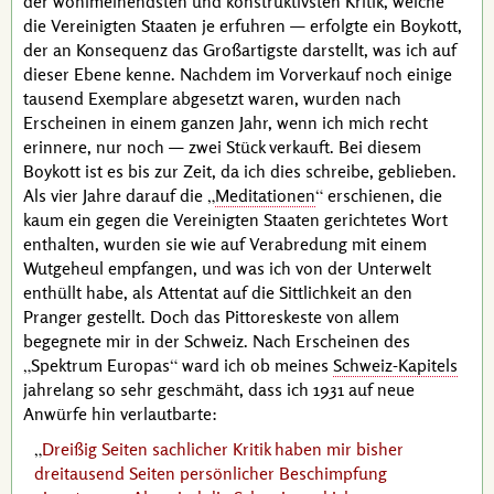
der wohlmeinendsten und konstruktivsten Kritik, welche
die Vereinigten Staaten je erfuhren — erfolgte ein Boykott,
der an Konsequenz das Großartigste darstellt, was ich auf
dieser Ebene kenne. Nachdem im Vorverkauf noch einige
tausend Exemplare abgesetzt waren, wurden nach
Erscheinen in einem ganzen Jahr, wenn ich mich recht
erinnere, nur noch — zwei Stück verkauft. Bei diesem
Boykott ist es bis zur Zeit, da ich dies schreibe, geblieben.
Als vier Jahre darauf die
Meditationen
erschienen, die
kaum ein gegen die Vereinigten Staaten gerichtetes Wort
enthalten, wurden sie wie auf Verabredung mit einem
Wutgeheul empfangen, und was ich von der Unterwelt
enthüllt habe, als Attentat auf die Sittlichkeit an den
Pranger gestellt. Doch das Pittoreskeste von allem
begegnete mir in der Schweiz. Nach Erscheinen des
Spektrum Europas
ward ich ob meines
Schweiz-Kapitels
jahrelang so sehr geschmäht, dass ich 1931 auf neue
Anwürfe hin verlautbarte:
Dreißig Seiten sachlicher Kritik haben mir bisher
dreitausend Seiten persönlicher Beschimpfung