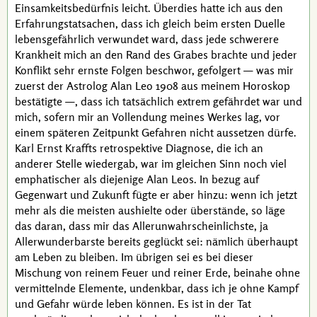
Einsamkeitsbedürfnis leicht. Überdies hatte ich aus den
Erfahrungstatsachen, dass ich gleich beim ersten Duelle
lebensgefährlich verwundet ward, dass jede schwerere
Krankheit mich an den Rand des Grabes brachte und jeder
Konflikt sehr ernste Folgen beschwor, gefolgert — was mir
zuerst der Astrolog
Alan Leo
1908 aus meinem Horoskop
bestätigte —, dass ich tatsächlich extrem gefährdet war und
mich, sofern mir an Vollendung meines Werkes lag, vor
einem späteren Zeitpunkt Gefahren nicht aussetzen dürfe.
Karl Ernst Kraffts
retrospektive Diagnose, die ich an
anderer Stelle wiedergab, war im gleichen Sinn noch viel
emphatischer als diejenige
Alan Leos
. In bezug auf
Gegenwart und Zukunft fügte er aber hinzu: wenn ich jetzt
mehr als die meisten aushielte oder überstände, so läge
das daran, dass mir das Allerunwahrscheinlichste, ja
Allerwunderbarste bereits geglückt sei: nämlich überhaupt
am Leben zu bleiben. Im übrigen sei es bei dieser
Mischung von reinem Feuer und reiner Erde, beinahe ohne
vermittelnde Elemente, undenkbar, dass ich je ohne Kampf
und Gefahr würde leben können. Es ist in der Tat