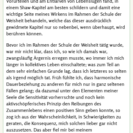
Vorurteilen und am Entlarven von Lebenslügen fand, in
einem
Shaw
-Kapitel am besten schildern und damit eine
wichtige Seite meines Wirkens im Rahmen der Schule der
Weisheit behandeln, welche das dieser ausdrücklich
gewidmete Kapitel nur so nebenbei, wenn überhaupt, wird
berühren können.
Bevor ich im Rahmen der Schule der Weisheit tätig wurde,
war mir nicht klar, dass ich, so wie ich damals war,
zwangsläufig Ärgernis erregen musste, wo immer ich mich
länger in kollektives Leben einschaltete; was zum Teil an
dem sehr einfachen Grunde lag, dass ich letzteres so selten
als irgend möglich tat. Früh fühlte ich, dass harmonische
Dauerbeziehung zu anderen für mich nur in ganz seltenen
Fällen gelang; da dazumal unter den Elementen meiner
Seele die
Sensitivität
vorherrschte und noch kein
aktivschöpferisches Prinzip den Reibungen des
Zusammenlebens einen positiven Sinn geben konnte, so
zog ich aus der Wahrscheinlichkeit, in Schwierigkeiten zu
geraten, die Konsequenz, mich solchen lieber gar nicht
auszusetzen. Das aber fiel mir bei meinem