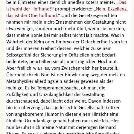
beim Eintreten eines ziemlich unedlen Köters meinte:
Das
ist wohl der Hofhund?
prompt erwiderte:
Nein, Exzellenz,
das ist der Oberhofhund.
Und die Gesetzesgerechten
nahmen mir mein nicht-Ernstnehmen der Gestaltung nicht
etwa weniger, sondern noch mehr übel, wenn sie merkten,
dass meine Ironie bei mir selbst nicht Halt machte. Was in
Wahrheit der Keim oder Embryo der
Detachiertheit
vom Ich
und der inneren Freiheit dessen, welcher zu seinem
Selbstgefühl der Sicherung im Offiziellen nicht bedarf,
bedeutete, beurteilten sie als unerträglichen Hochmut.
Aber freilich
war
es, vom Zwischenreich her beurteilt,
Überheblichkeit. Nun ist der Entwicklungsweg der meisten
Metaphysiker allerdings ein anderer gewesen als der
meinige. Es ist Temperamentssache, ob man, die
Zufälligkeit und Unzulänglichkeit der Gestaltung
durchschauend, dabei lacht oder weint. Davon indessen
bin ich überzeugt, dass jeder echte Gesellschaftskritiker
von angeborenem Humor in dieser einen Hinsicht eine
ähnliche Grundanlage gehabt haben muss wie ich. Hier
nun berührt sich meine Natur mit derjenigen
Bernard
Shaws
. Es
muss
einem der ursprüngliche Sinn für das