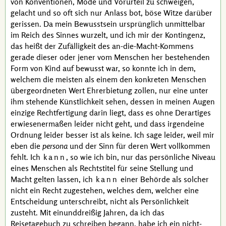
von Konventionen, Mode und Vorurteil zu schweigen,
gelacht und so oft sich nur Anlass bot, böse Witze darüber
gerissen. Da mein Bewusstsein ursprünglich unmittelbar
im Reich des Sinnes wurzelt, und ich mir der
Kontingenz
,
das heißt der Zufälligkeit des an-die-Macht-Kommens
gerade dieser oder jener vom Menschen her bestehenden
Form von Kind auf bewusst war, so konnte ich in dem,
welchem die meisten als einem den konkreten Menschen
übergeordneten Wert Ehrerbietung zollen, nur eine unter
ihm stehende Künstlichkeit sehen, dessen in meinen Augen
einzige Rechtfertigung darin liegt, dass es ohne Derartiges
erwiesenermaßen leider nicht geht, und dass irgendeine
Ordnung leider besser ist als keine. Ich sage leider, weil mir
eben die
persona
und der Sinn für deren Wert vollkommen
fehlt. Ich
kann
, so wie ich bin, nur das persönliche Niveau
eines Menschen als Rechtstitel für seine Stellung und
Macht gelten lassen, ich
kann
einer Behörde als solcher
nicht ein Recht zugestehen, welches dem, welcher eine
Entscheidung unterschreibt, nicht als Persönlichkeit
zusteht. Mit einunddreißig Jahren, da ich das
Reisetagebuch
zu schreiben begann, habe ich ein nicht-