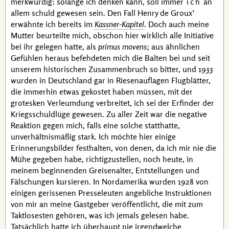
merkwürdig: solange ich denken kann, soll immer
ich
an
allem schuld gewesen sein. Den Fall
Henry de Groux’
erwähnte ich bereits im
Kassner-Kapitel
. Doch auch meine
Mutter beurteilte mich, obschon hier wirklich alle Initiative
bei ihr gelegen hatte, als
primus movens
; aus ähnlichen
Gefühlen heraus befehdeten mich die Balten bei und seit
unserem historischen Zusammenbruch so bitter, und 1933
wurden in Deutschland gar in Riesenauflagen Flugblätter,
die immerhin etwas gekostet haben müssen, mit der
grotesken Verleumdung verbreitet, ich sei der Erfinder der
Kriegsschuldlüge gewesen. Zu aller Zeit war die negative
Reaktion gegen mich, falls eine solche statthatte,
unverhältnismäßig stark. Ich möchte hier einige
Erinnerungsbilder festhalten, von denen, da ich mir nie die
Mühe gegeben habe, richtigzustellen, noch heute, in
meinem beginnenden Greisenalter, Entstellungen und
Fälschungen kursieren. In Nordamerika wurden 1928 von
einigen gerissenen Presseleuten angebliche Instruktionen
von mir an meine Gastgeber veröffentlicht, die mit zum
Taktlosesten gehören, was ich jemals gelesen habe.
Tatsächlich hatte ich überhaupt nie irgendwelche