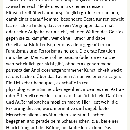
Zwischenreich
fehlen, es
muss
einem dessen
Künstlichkeit überhaupt ursprünglich grotesk erscheinen,
damit einer darauf komme, besondere Gestaltungen soweit
lächerlich zu finden, dass er sein Vergnügen daran hat
oder seine Aufgabe darin sieht, mit den Waffen des Geistes
gegen sie zu kämpfen. Wer ohne Humor und dabei
Gesellschaftskritiker ist, der muss dem gegenüber zu
Fanatismus und Terrorismus neigen. Die erste Reaktion
nun, die bei Menschen ohne
persona
(oder da es solche
wahrscheinlich gar nicht gibt, ohne ernstgenommene
persona
) der Anblick ernstgenommener Künstlichkeit weckt,
ist das Lachen. Über das Lachen ist nun vielerlei zu sagen.
Ein Hellseher behauptet, es schaffe in real-
physiologischem Sinne Überlegenheit, indem es den Astral-
oder Ätherleib erweitert und damit tatsächlich ein Darüber-
und Außerhalbstehen möglich macht. Hier liegt wohl die
Erklärung dessen, warum primitive und ungebildete
Menschen allem Unwöhnlichen zuerst mit Lachen
begegnen und gerade beim Schauerlichen,
z. B.
bei einer
Hinrichtung auf der Bühne, am lautesten lachen. Das