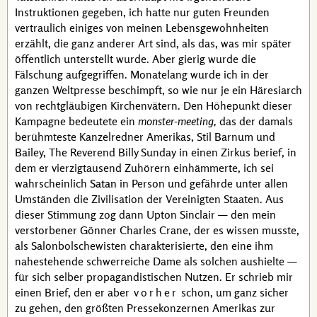
Instruktionen gegeben, ich hatte nur guten Freunden
vertraulich einiges von meinen Lebensgewohnheiten
erzählt, die ganz anderer Art sind, als das, was mir später
öffentlich unterstellt wurde. Aber gierig wurde die
Fälschung aufgegriffen. Monatelang wurde ich in der
ganzen Weltpresse beschimpft, so wie nur je ein
Häresiarch
von rechtgläubigen Kirchenvätern. Den Höhepunkt dieser
Kampagne bedeutete ein
monster-meeting,
das der damals
berühmteste Kanzelredner Amerikas,
Stil Barnum
und
Bailey
,
The Reverend Billy Sunday
in einen Zirkus berief, in
dem er vierzigtausend Zuhörern einhämmerte, ich sei
wahrscheinlich
Satan
in Person und gefährde unter allen
Umständen die Zivilisation der Vereinigten Staaten. Aus
dieser Stimmung zog dann
Upton Sinclair
— den mein
verstorbener Gönner
Charles Crane
, der es wissen musste,
als Salonbolschewisten charakterisierte, den eine ihm
nahestehende schwerreiche Dame als solchen aushielte —
für sich selber propagandistischen Nutzen. Er schrieb mir
einen Brief, den er aber
vorher
schon, um ganz sicher
zu gehen, den größten Pressekonzernen Amerikas zur