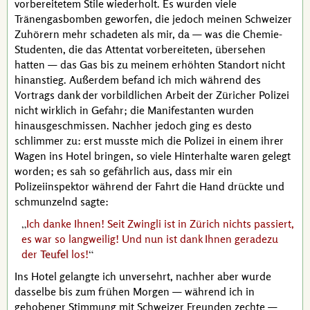
vorbereitetem Stile wiederholt. Es wurden viele
Tränengasbomben geworfen, die jedoch meinen Schweizer
Zuhörern mehr schadeten als mir, da — was die Chemie-
Studenten, die das Attentat vorbereiteten, übersehen
hatten — das Gas bis zu meinem erhöhten Standort nicht
hinanstieg. Außerdem befand ich mich während des
Vortrags dank der vorbildlichen Arbeit der Züricher Polizei
nicht wirklich in Gefahr; die Manifestanten wurden
hinausgeschmissen. Nachher jedoch ging es desto
schlimmer zu: erst musste mich die Polizei in einem ihrer
Wagen ins Hotel bringen, so viele Hinterhalte waren gelegt
worden; es sah so gefährlich aus, dass mir ein
Polizeiinspektor während der Fahrt die Hand drückte und
schmunzelnd sagte:
Ich danke Ihnen! Seit
Zwingli
ist in Zürich nichts passiert,
es war so langweilig! Und nun ist dank Ihnen geradezu
der
Teufel
los!
Ins Hotel gelangte ich unversehrt, nachher aber wurde
dasselbe bis zum frühen Morgen — während ich in
gehobener Stimmung mit Schweizer Freunden zechte —