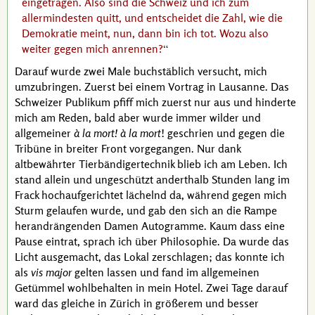
eingetragen. Also sind die Schweiz und ich zum
allermindesten quitt, und entscheidet die Zahl, wie die
Demokratie meint, nun, dann bin ich tot. Wozu also
weiter gegen mich anrennen?
Darauf wurde zwei Male buchstäblich versucht, mich
umzubringen. Zuerst bei einem Vortrag in Lausanne. Das
Schweizer Publikum pfiff mich zuerst nur aus und hinderte
mich am Reden, bald aber wurde immer wilder und
allgemeiner
à la mort! à la mort
! geschrien und gegen die
Tribüne in breiter Front vorgegangen. Nur dank
altbewährter Tierbändigertechnik blieb ich am Leben. Ich
stand allein und ungeschützt anderthalb Stunden lang im
Frack hochaufgerichtet lächelnd da, während gegen mich
Sturm gelaufen wurde, und gab den sich an die Rampe
herandrängenden Damen Autogramme. Kaum dass eine
Pause eintrat, sprach ich über Philosophie. Da wurde das
Licht ausgemacht, das Lokal zerschlagen; das konnte ich
als
vis major
gelten lassen und fand im allgemeinen
Getümmel wohlbehalten in mein Hotel. Zwei Tage darauf
ward das gleiche in Zürich in größerem und besser