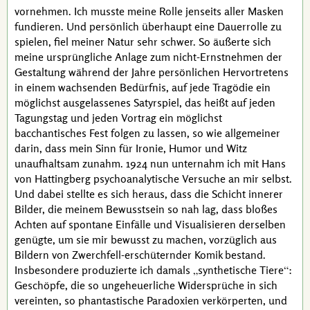
vornehmen. Ich musste meine Rolle jenseits aller Masken
fundieren. Und persönlich überhaupt eine Dauerrolle zu
spielen, fiel meiner Natur sehr schwer. So äußerte sich
meine ursprüngliche Anlage zum nicht-Ernstnehmen der
Gestaltung während der Jahre persönlichen Hervortretens
in einem wachsenden Bedürfnis, auf jede Tragödie ein
möglichst ausgelassenes Satyrspiel, das heißt auf jeden
Tagungstag und jeden Vortrag ein möglichst
bacchantisches Fest folgen zu lassen, so wie allgemeiner
darin, dass mein Sinn für Ironie, Humor und Witz
unaufhaltsam zunahm. 1924 nun unternahm ich mit
Hans
von Hattingberg
psychoanalytische Versuche an mir selbst.
Und dabei stellte es sich heraus, dass die Schicht innerer
Bilder, die meinem Bewusstsein so nah lag, dass bloßes
Achten auf spontane Einfälle und Visualisieren derselben
genügte, um sie mir bewusst zu machen, vorzüglich aus
Bildern von Zwerchfell-erschüternder Komik bestand.
Insbesondere produzierte ich damals
synthetische Tiere
:
Geschöpfe, die so ungeheuerliche Widersprüche in sich
vereinten, so phantastische
Paradoxien
verkörperten, und