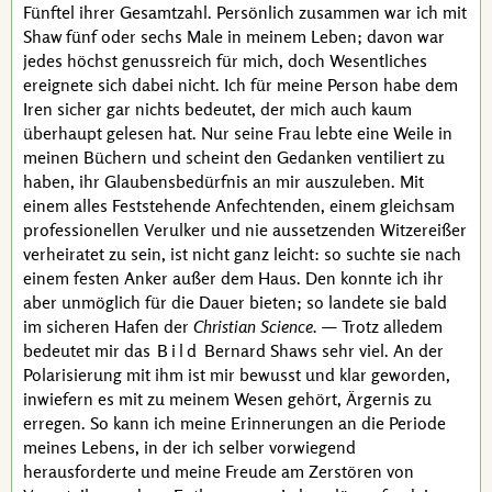
Fünftel ihrer Gesamtzahl. Persönlich zusammen war ich mit
Shaw
fünf oder sechs Male in meinem Leben; davon war
jedes höchst genussreich für mich, doch Wesentliches
ereignete sich dabei nicht. Ich für meine Person habe dem
Iren sicher gar nichts bedeutet, der mich auch kaum
überhaupt gelesen hat. Nur seine Frau lebte eine Weile in
meinen Büchern und scheint den Gedanken ventiliert zu
haben, ihr Glaubensbedürfnis an mir auszuleben. Mit
einem alles Feststehende Anfechtenden, einem gleichsam
professionellen Verulker und nie aussetzenden Witzereißer
verheiratet zu sein, ist nicht ganz leicht: so suchte sie nach
einem festen Anker außer dem Haus. Den konnte ich ihr
aber unmöglich für die Dauer bieten; so landete sie bald
im sicheren Hafen der
Christian Science.
— Trotz alledem
bedeutet mir das
Bild
Bernard Shaws
sehr viel. An der
Polarisierung mit ihm ist mir bewusst und klar geworden,
inwiefern es mit zu meinem Wesen gehört, Ärgernis zu
erregen. So kann ich meine Erinnerungen an die Periode
meines Lebens, in der ich selber vorwiegend
herausforderte und meine Freude am Zerstören von