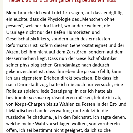
heulen, wo ich dich den ganzen Tag betrachten muss?
Mehr brauche ich wohl nicht zu sagen, auf dass endgültig
einleuchte, dass die Physiologie des
Menschen ohne
persona
, welcher dort lacht, wo andere weinen, die
Uranlage nicht nur des tiefen Humoristen und
Gesellschaftskritikers, sondern auch des ernstesten
Reformators ist, sofern diesem Generosität eignet und der
Akzent bei ihm nicht auf dem Zerstören, sondern auf dem
Bessermachen liegt. Dass nun der Gesellschaftskritiker
seiner physiologischen Grundanlage nach dadurch
gekennzeichnet ist, dass ihm eben die
persona
fehlt, kann
ich aus eigenstem Erleben direkt beweisen. Bis dass ich
nach Darmstadt zog, hatte ich nie auch nur versucht, eine
Rolle zu spielen; jede Betätigung, in der ich hätte als
bestimmte
persona
repräsentieren müssen, lehnte ich ab,
von Korps-Chargen bis zu Wahlen zu Posten in der Est- und
Livländischen Landesverwaltung und zuletzt in die
russische Reichsduma, ja in den Reichsrat. Ich sagte denen,
welche meine Wahl vorschlagen wollten, von vornherein
offen, ich sei bestimmt nicht geeignet, da ich solche