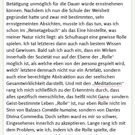
Betätigung unmöglich für die Dauer würde ernstnehmen
können. Nachdem ich nun die Schule der Weisheit
gegründet hatte und zwar mit bestimmten, sehr
ernstgemeinten Absichten, musste ich das tun, was ich
schon im
Reisetagebuch
als das Eine hinstellte, was
meiner Natur nicht liegt: als Schulhaupt eine gewisse Rolle
spielen. Ich tat letzteres dann auch nach bestem Wissen
und Gewissen. Bald sah ich auch ein, dass ein Wirken
innerhalb der
Sozietät
nur auf der Ebene der
Rolle
möglich ist, als welche eben von der
persona
gespielt wird,
welch’ letztere demnach nicht nur ein Artefakt, sondern
auch eine berechtigte Abstraktion aus der seelischen
Gesamtwirklichkeit darstellt. Und mit den
Meditationen
rang ich mich schließlich zu der Erkenntnis durch, dass
alles spezifisch menschliche, das heißt nicht
Gana
-
sondern
Geist-bestimmte Leben
Rolle
ist, nur eben Rolle nicht im
Sinn von
Balzacs
Comédie humaine,
sondern von
Dantes
Divina Commedia
. Doch selten ward es mir so schwer,
Eingesehenes innerlich zu akzeptieren. Lange rang ich mit
dem Problem, wie ich, indem ich die Rolle spielte, die