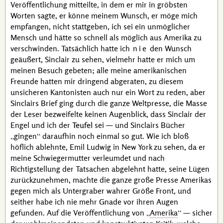
Veröffentlichung mitteilte, in dem er mir in gröbsten
Worten sagte, er könne meinem Wunsch, er möge mich
empfangen, nicht stattgeben, ich sei ein unmöglicher
Mensch und hätte so schnell als möglich aus Amerika zu
verschwinden. Tatsächlich hatte ich
nie
den Wunsch
geäußert,
Sinclair
zu sehen, vielmehr hatte er mich um
meinen Besuch gebeten; alle meine amerikanischen
Freunde hatten mir dringend abgeraten, zu diesem
unsicheren Kantonisten auch nur ein Wort zu reden, aber
Sinclairs
Brief ging durch die ganze Weltpresse, die Masse
der Leser bezweifelte keinen Augenblick, dass
Sinclair
der
Engel und ich der
Teufel
sei — und
Sinclairs
Bücher
gingen
daraufhin noch einmal so gut. Wie ich bloß
höflich ablehnte,
Emil Ludwig
in
New York
zu sehen, da er
meine Schwiegermutter verleumdet und nach
Richtigstellung der Tatsachen abgelehnt hatte, seine Lügen
zurückzunehmen, machte die ganze große Presse Amerikas
gegen mich als Untergraber wahrer Größe Front, und
seither habe ich nie mehr Gnade vor ihren Augen
gefunden. Auf die Veröffentlichung von
Amerika
— sicher