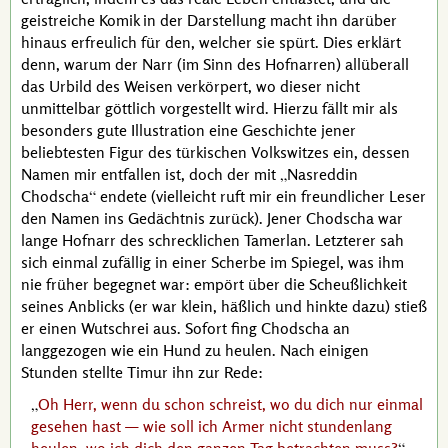
geistreiche Komik in der Darstellung macht ihn darüber
hinaus erfreulich für den, welcher sie spürt. Dies erklärt
denn, warum der Narr (im Sinn des Hofnarren) allüberall
das Urbild des Weisen verkörpert, wo dieser nicht
unmittelbar göttlich vorgestellt wird. Hierzu fällt mir als
besonders gute Illustration eine Geschichte jener
beliebtesten Figur des türkischen Volkswitzes ein, dessen
Namen mir entfallen ist, doch der mit
Nasreddin
Chodscha
endete (vielleicht ruft mir ein freundlicher Leser
den Namen ins Gedächtnis zurück). Jener
Chodscha
war
lange Hofnarr des schrecklichen
Tamerlan
. Letzterer sah
sich einmal zufällig in einer Scherbe im Spiegel, was ihm
nie früher begegnet war: empört über die Scheußlichkeit
seines Anblicks (er war klein, häßlich und hinkte dazu) stieß
er einen Wutschrei aus. Sofort fing
Chodscha
an
langgezogen wie ein Hund zu heulen. Nach einigen
Stunden stellte
Timur
ihn zur Rede:
Oh Herr, wenn du schon schreist, wo du dich nur einmal
gesehen hast — wie soll ich Armer nicht stundenlang