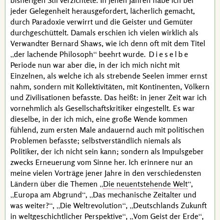
bisherigen Stil verzichtete. In jenen Jahren habe ich bei
jeder Gelegenheit herausgefordert, lächerlich gemacht,
durch Paradoxie verwirrt und die Geister und Gemüter
durchgeschüttelt. Damals erschien ich vielen wirklich als
Verwandter
Bernard Shaws
, wie ich denn oft mit dem Titel
der lachende Philosoph
beehrt wurde.
Dieselbe
Periode nun war aber die, in der ich mich nicht mit
Einzelnen, als welche ich als strebende Seelen immer ernst
nahm, sondern mit Kollektivitäten, mit Kontinenten, Völkern
und Zivilisationen befasste. Das heißt: in jener Zeit war ich
vornehmlich als Gesellschaftskritiker eingestellt. Es war
dieselbe, in der ich mich, eine große Wende kommen
fühlend, zum ersten Male andauernd auch mit politischen
Problemen befasste; selbstverständlich niemals als
Politiker, der ich nicht sein kann; sondern als Impulsgeber
zwecks Erneuerung vom Sinne her. Ich erinnere nur an
meine vielen Vorträge jener Jahre in den verschiedensten
Ländern über die Themen
Die neuentstehende Welt
,
Europa am Abgrund
,
Das mechanische Zeitalter und
was weiter?
,
Die Weltrevolution
,
Deutschlands Zukunft
in weltgeschichtlicher Perspektive
,
Vom Geist der Erde
,