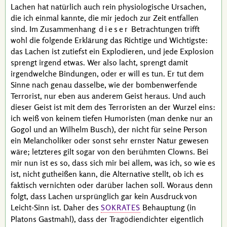
Lachen hat natürlich auch rein physiologische Ursachen,
die ich einmal kannte, die mir jedoch zur Zeit entfallen
sind. Im Zusammenhang
dieser
Betrachtungen trifft
wohl die folgende Erklärung das Richtige und Wichtigste:
das Lachen ist zutiefst ein Explodieren, und jede Explosion
sprengt irgend etwas. Wer also lacht, sprengt damit
irgendwelche Bindungen, oder er will es tun. Er tut dem
Sinne nach genau dasselbe, wie der bombenwerfende
Terrorist, nur eben aus anderem Geist heraus. Und auch
dieser Geist ist mit dem des Terroristen an der Wurzel eins:
ich weiß von keinem tiefen Humoristen (man denke nur an
Gogol
und an
Wilhelm Busch
), der nicht für seine Person
ein Melancholiker oder sonst sehr ernster Natur gewesen
wäre; letzteres gilt sogar von den berühmten Clowns. Bei
mir nun ist es so, dass sich mir bei allem, was ich, so wie es
ist, nicht gutheißen kann, die Alternative stellt, ob ich es
faktisch vernichten oder darüber lachen soll. Woraus denn
folgt, dass Lachen ursprünglich gar kein Ausdruck von
Leicht-Sinn ist. Daher des
Behauptung (in
SOKRATES
Platons
Gastmahl
), dass der Tragödiendichter eigentlich