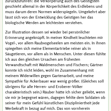
zurückzuführen: die Verkörperung auch des Geistigsten
geschieht allemal in der Körperlichkeit des Erdlebens und
muss darum deren Normen widerspiegeln. Umgekehrt aber
lässt sich von der Entwicklung des Geistigen her das
biologische Werden am leichtesten verstehen.
Zur Illustration dessen sei wieder bei persönlicher
Erinnerung angeknüpft. In meiner Kindheit leuchteten mir
Vogel-,
vor allem Raubvogelseelen am meisten ein. In ihnen
spiegelten sich meine Elementartriebe reiner als in
Säugetieren, vor allem als in Menschen. Unter diesen fühlte
ich aus den gleichen Ursachen am frühesten
Verwandtschaft mit Waldmenschen und Fischern; Gärtner
konnte ich nicht leiden, wohl im Zusammenhang mit
meinem Widerwillen gegen Gartenarbeit, und meine
Sympathie für Ackerbauer war wenig größer. (Gleiches soll
übrigens für alle Herren- und Eroberer-Völker
charakteristisch sein.) Räuber hätte ich sicher geliebt, wenn
sie mir je begegnet wären, dagegen fehlte dem Soldaten ob
seiner für mein Gefühl künstlichen Diszipliniertheit jede
Werbekraft in bezug auf mich. Das von vornherein