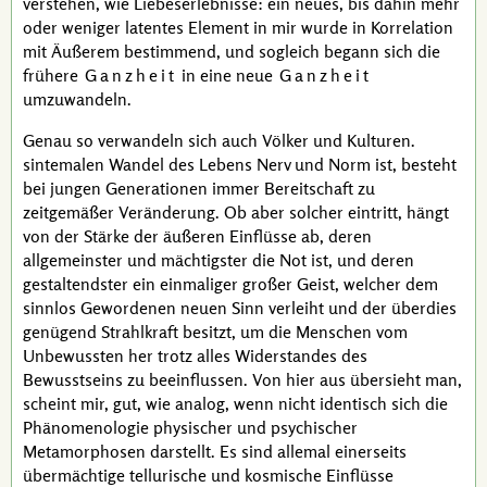
verstehen, wie Liebeserlebnisse: ein neues, bis dahin mehr
oder weniger latentes Element in mir wurde in Korrelation
mit Äußerem bestimmend, und sogleich begann sich die
frühere
Ganzheit
in eine neue
Ganzheit
umzuwandeln.
Genau so verwandeln sich auch Völker und Kulturen.
sintemalen
Wandel des Lebens Nerv und Norm ist, besteht
bei jungen Generationen immer Bereitschaft zu
zeitgemäßer Veränderung. Ob aber solcher eintritt, hängt
von der Stärke der äußeren Einflüsse ab, deren
allgemeinster und mächtigster die Not ist, und deren
gestaltendster ein einmaliger großer Geist, welcher dem
sinnlos Gewordenen neuen Sinn verleiht und der überdies
genügend Strahlkraft besitzt, um die Menschen vom
Unbewussten her trotz alles Widerstandes des
Bewusstseins zu beeinflussen. Von hier aus übersieht man,
scheint mir, gut, wie analog, wenn nicht identisch sich die
Phänomenologie physischer und psychischer
Metamorphosen darstellt. Es sind allemal einerseits
übermächtige tellurische und kosmische Einflüsse