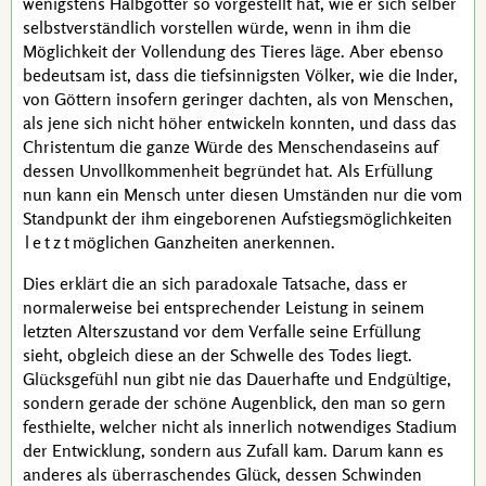
wenigstens Halbgötter so vorgestellt hat, wie er sich selber
selbstverständlich vorstellen würde, wenn in ihm die
Möglichkeit der Vollendung des Tieres läge. Aber ebenso
bedeutsam ist, dass die tiefsinnigsten Völker, wie die Inder,
von Göttern insofern geringer dachten, als von Menschen,
als jene sich nicht höher entwickeln konnten, und dass das
Christentum die ganze Würde des Menschendaseins auf
dessen Unvollkommenheit begründet hat. Als Erfüllung
nun kann ein Mensch unter diesen Umständen nur die vom
Standpunkt der ihm eingeborenen Aufstiegsmöglichkeiten
letzt
möglichen Ganzheiten anerkennen.
Dies erklärt die an sich
paradoxale
Tatsache, dass er
normalerweise bei entsprechender Leistung in seinem
letzten Alterszustand vor dem Verfalle seine Erfüllung
sieht, obgleich diese an der Schwelle des Todes liegt.
Glücksgefühl nun gibt nie das Dauerhafte und Endgültige,
sondern gerade der schöne Augenblick, den man so gern
festhielte, welcher nicht als innerlich notwendiges Stadium
der Entwicklung, sondern aus Zufall kam. Darum kann es
anderes als überraschendes Glück, dessen Schwinden