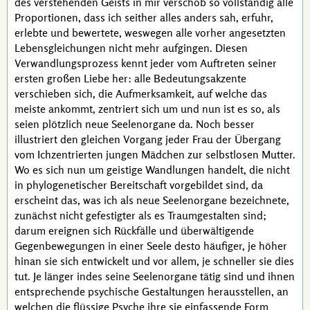
des verstehenden Geists in mir verschob so vollständig alle
Proportionen, dass ich seither alles anders sah, erfuhr,
erlebte und bewertete, weswegen alle vorher angesetzten
Lebensgleichungen nicht mehr aufgingen. Diesen
Verwandlungsprozess kennt jeder vom Auftreten seiner
ersten großen Liebe her: alle Bedeutungsakzente
verschieben sich, die Aufmerksamkeit, auf welche das
meiste ankommt, zentriert sich um und nun ist es so, als
seien plötzlich neue Seelenorgane da. Noch besser
illustriert den gleichen Vorgang jeder Frau der Übergang
vom Ichzentrierten jungen Mädchen zur selbstlosen Mutter.
Wo es sich nun um geistige Wandlungen handelt, die nicht
in
phylogenetischer
Bereitschaft vorgebildet sind, da
erscheint das, was ich als neue Seelenorgane bezeichnete,
zunächst nicht gefestigter als es Traumgestalten sind;
darum ereignen sich Rückfälle und überwältigende
Gegenbewegungen in einer Seele desto häufiger, je höher
hinan sie sich entwickelt und vor allem, je schneller sie dies
tut. Je länger indes seine Seelenorgane tätig sind und ihnen
entsprechende psychische Gestaltungen herausstellen, an
welchen die flüssige Psyche ihre sie einfassende Form