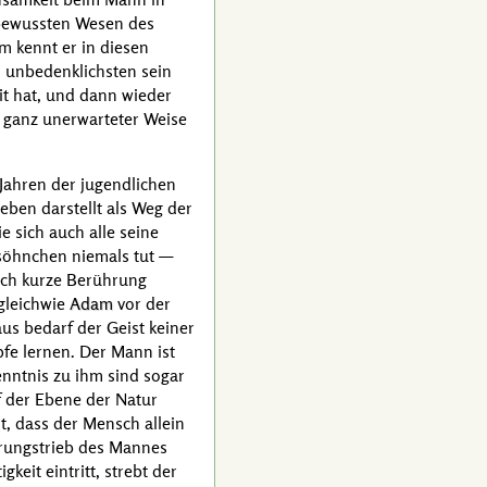
 bewussten Wesen des
m kennt er in diesen
m unbedenklichsten sein
t hat, und dann wieder
g ganz unerwarteter Weise
 Jahren der jugendlichen
ben darstellt als Weg der
e sich auch alle seine
rsöhnchen niemals tut —
Doch kurze Berührung
gleichwie
Adam
vor der
us bedarf der Geist keiner
fe lernen. Der Mann ist
enntnis zu ihm sind sogar
f der Ebene der Natur
st, dass der Mensch allein
törungstrieb des Mannes
keit eintritt, strebt der