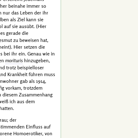
lcher beinahe immer so
 nur das Leben der ihr
en als Ziel kann sie
 auf sie ausübt. (Hier
es gerade die
esmut zu beweisen hat,
eint). Hier setzen die
s bei ihr ein. Genau wie in
den
morituris
hinzugeben,
d trotz beispielloser
und Krankheit führen muss
inwohner gab als 1914,
fig vorkam, trotzdem
. In diesem Zusammenhang
weiß ich aus dem
hatten.
rau; der
estimmenden Einfluss auf
borene Homoerotiker, von