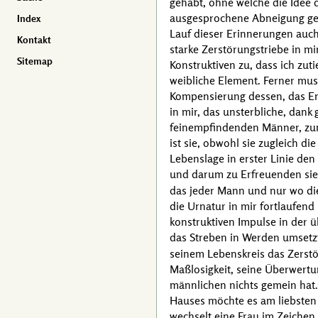
gehabt, ohne welche die Ide
ausgesprochene Abneigung geg
Index
Lauf dieser Erinnerungen auch
Kontakt
starke Zerstörungstriebe in mi
Sitemap
Konstruktiven zu, dass ich zu
weibliche Element. Ferner muss
Kompensierung dessen, das Erh
in mir, das unsterbliche, dank 
feinempfindenden Männer, zum
ist sie, obwohl sie zugleich d
Lebenslage in erster Linie de
und darum zu Erfreuenden sieh
das jeder Mann und nur wo dies
die Urnatur in mir fortlaufend
konstruktiven Impulse in der
das Streben in Werden umset
seinem Lebenskreis das Zerst
Maßlosigkeit, seine Überwert
männlichen nichts gemein hat
Hauses möchte es am liebsten 
wechselt eine Frau im Zeichen 