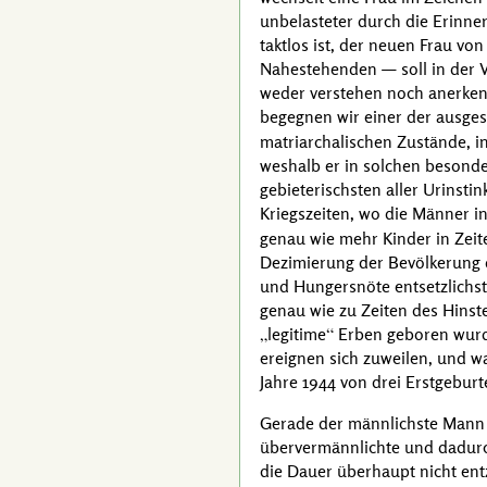
unbelasteter durch die Erinner
taktlos ist, der neuen Frau v
Nahestehenden — soll in der V
weder verstehen noch anerkenn
begegnen wir einer der ausge
matriarchalischen Zustände, 
weshalb er in solchen besonder
gebieterischsten aller Urinstin
Kriegszeiten, wo die Männer i
genau wie mehr Kinder in Zeite
Dezimierung der Bevölkerung 
und Hungersnöte entsetzlichst
genau wie zu Zeiten des Hinst
legitime
Erben geboren wurde
ereignen sich zuweilen, und w
Jahre 1944
von drei Erstgeburte
Gerade der männlichste Mann u
übervermännlichte und dadurch
die Dauer überhaupt nicht ent