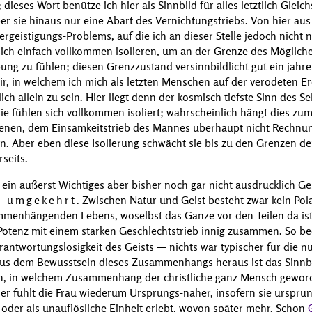
eses Wort benütze ich hier als Sinnbild für alles letztlich Glei
er sie hinaus nur eine Abart des Vernichtungstriebs. Von hier au
rgeistigungs-Problems, auf die ich an dieser Stelle jedoch nicht 
 sich einfach vollkommen isolieren, um an der Grenze des Möglich
g zu fühlen; diesen Grenzzustand versinnbildlicht gut ein jahr
, in welchem ich mich als letzten Menschen auf der verödeten E
ch allein zu sein. Hier liegt denn der kosmisch tiefste Sinn des S
ie fühlen sich vollkommen isoliert; wahrscheinlich hängt dies zu
genen, dem Einsamkeitstrieb des Mannes überhaupt nicht Rechnu
 Aber eben diese Isolierung schwächt sie bis zu den Grenzen de
seits.
 ein äußerst Wichtiges aber bisher noch gar nicht ausdrücklich G
nd umgekehrt
. Zwischen Natur und Geist besteht zwar kein Pola
ammenhängenden Lebens, woselbst das Ganze vor den Teilen da ist,
e Potenz mit einem starken Geschlechtstrieb innig zusammen. So b
rantwortungslosigkeit des Geists — nichts war typischer für die nu
 Aus dem Bewusstsein dieses Zusammenhangs heraus ist das Sinn
n, in welchem Zusammenhang der christliche ganz Mensch geworde
ier fühlt die Frau wiederum Ursprungs-näher, insofern sie ursprü
oder als unauflösliche Einheit erlebt, wovon später mehr. Schon