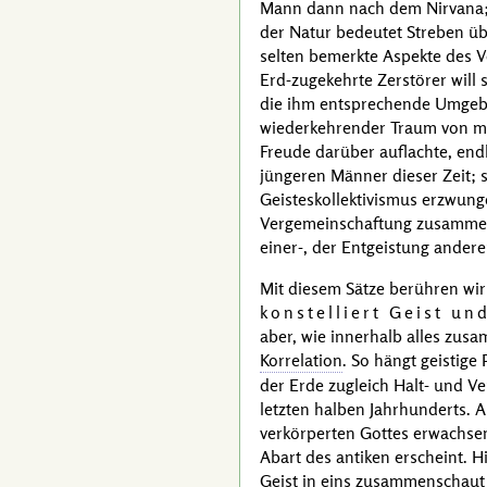
Mann dann nach dem Nirvana; di
der Natur bedeutet Streben üb
selten bemerkte Aspekte des Ve
Erd-zugekehrte Zerstörer will
die ihm entsprechende Umgebun
wiederkehrender Traum von mir
Freude darüber auflachte, endli
jüngeren Männer dieser Zeit; s
Geisteskollektivismus erzwun
Vergemeinschaftung zusammen.
einer-,
der Entgeistung anderer
Mit diesem Sätze berühren wir
konstelliert Geist u
aber, wie innerhalb alles zus
Korrelation
. So hängt geistig
der Erde zugleich Halt- und Ve
letzten halben Jahrhunderts.
verkörperten Gottes erwachse
Abart des antiken erscheint. H
Geist in eins zusammenschaut 