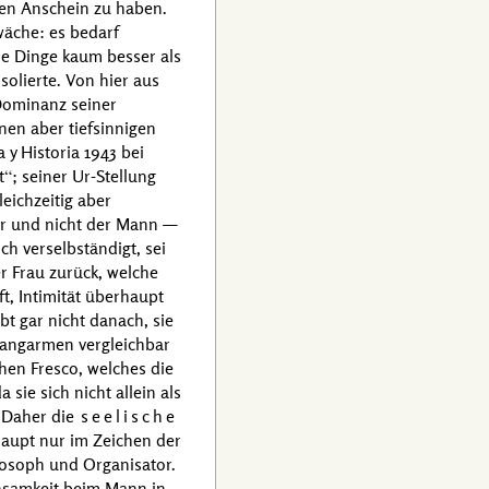
en Anschein zu haben.
wäche: es bedarf
die Dinge kaum besser als
solierte. Von hier aus
 Dominanz seiner
nen aber tiefsinnigen
a y Historia
1943 bei
t
; seiner
Ur-Stellung
eichzeitig aber
war und nicht der Mann —
ch verselbständigt, sei
r Frau zurück, welche
t, Intimität überhaupt
t gar nicht danach, sie
 Fangarmen vergleichbar
hen Fresco, welches die
sie sich nicht allein als
 Daher die
seelische
aupt nur im Zeichen der
ilosoph und Organisator.
insamkeit beim Mann in