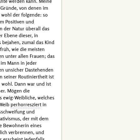
ante werden kann. Meine
e Gründe, von denen im
 wohl der folgende: so
em Positiven und
n der Natur überall das
r Ebene dieser, in
s bejahen, zumal das Kind
 früh, wie die meisten
 unter allen Frauen; das
e im Mann in jeder
hen unsicher Dastehenden
 seiner Routiniertheit ist
d wohl. Dann war und ist
her. Mögen die
 ewig-Weibliche, welches
 Weib
perhorresziert
in
usschweifung und
ativismus, der mit dem
ue Bewohnerin eines
lich verbrennen, und
 erscheint jedenfalls