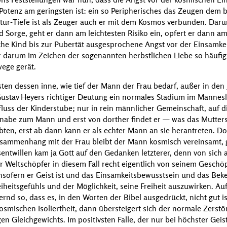
 Potenz am geringsten ist: ein so Peripherisches das Zeugen dem
tur-Tiefe ist als Zeuger auch er mit dem Kosmos verbunden. Daru
 Sorge, geht er dann am leichtesten Risiko ein, opfert er dann a
e Kind bis zur Pubertät ausgesprochene Angst vor der Einsamkei
r darum im Zeichen der sogenannten herbstlichen Liebe so häufi
wege gerät.
ten dessen inne, wie tief der Mann der Frau bedarf, außer in den
ustav Heyers
richtiger Deutung ein normales Stadium im Mannesle
uss der Kinderstube; nur in rein männlicher Gemeinschaft, auf di
r Knabe zum Mann und erst von dorther findet er — was das Mutte
ebten, erst ab dann kann er als echter Mann an sie herantreten. 
usammenhang mit der Frau bleibt der Mann kosmisch vereinsamt, 
ntwillen kam ja Gott auf den Gedanken letzterer, denn von sich a
 Weltschöpfer in diesem Fall recht eigentlich von seinem Geschöp
nsofern er Geist ist und das Einsamkeitsbewusstsein und das Bek
iheitsgefühls und der Möglichkeit, seine Freiheit auszuwirken. Au
ernd so, dass es, in den Worten der
Bibel
ausgedrückt, nicht gut i
 kosmischen Isoliertheit, dann übersteigert sich der normale Zers
 Gleichgewichts. Im positivsten Falle, der nur bei höchster Geistig