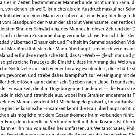
als es in Zeiten bestimmender Männerbünde nicht umhin kann, d
, von denen ich weiß, ist nichts als ein Ausdruck maskuliner Sch
 Initiative um einen Mann zu erobern als eine Frau; hier liegen 
t vom Standpunkt der Natur der absolut Vereinsamte, der restlos I
n tiefsten Sinn der Schwächung des Mannes in dieser Zeit und der
. Und in diesem Zusammenhang verdanke ich viel Einsicht der klei
edad y Libertad
(Einsamkeit und Freiheit im Sammelbändchen
Vid
Laut
Marañón
fühlt sich der Mann überhaupt
kosmisch vereinsam
Galahad
erfundene mythische Bild, das
Ur-Weib
— gleich mir und gl
ese geistreiche Frau 1932 die Einsicht, dass im Anfang das Weib 
che Geißelzelle aus sich wieder herausgeschleudert, diese hätte si
sam geworden und strebe daher krampfhaft zur Vereinigung mit de
liertheit erlösen kann; daher sein Streben nach Liebe, Freundschaf
der Einsamkeit, die ihm Ungeborgenheit bedeutet — die Frau streb
nde in sich und strahlt sie aus, wobei ihre Strahlen andererseits
mkeit des Mannes verdeutlicht
Michelangelo
großartig im vatikanisc
ine gleiche kosmische Einsamkeit kennt die Frau überhaupt nicht, da 
 schon als mögliche mit dem Gesamtkosmos intim verbunden fühlt.
r Frau, denn innerliche Verbundenheit mit dem Kosmos ist überh
us kann er ihn nur von außen her umfassen, als Weltanschauer, Ph
óns
Feststellungen war nun, dass die Angst vor der kosmischen E