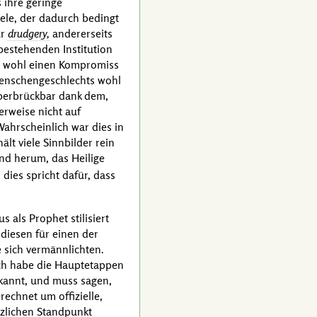
 ihre geringe
ele, der dadurch bedingt
ur
drudgery,
andererseits
bestehenden Institution
 wohl einen Kompromiss
Menschen­geschlechts wohl
überbrückbar dank dem,
erweise nicht auf
Wahrscheinlich war dies in
lt viele Sinnbilder rein
ind herum, das Heilige
 dies spricht dafür, dass
 als Prophet stilisiert
diesen für einen der
e sich vermännlichten.
 Ich habe die Hauptetappen
kannt, und muss sagen,
echnet um offizielle,
zlichen Standpunkt