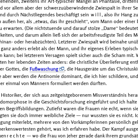
tehenden, zweitens ihr Art-typischer Mangel an Phantasie, drittens
nd vor allem aber der schwerzuüberwindende Zwiespalt in ihrer Se
ernd durch Nächstliegendes beschäftigt sein
will
, also ihr Hang z
n außen her, als
etwas, das ihr geschieht
, vom Mann oder einer 
zu erwarten. (Die nichtstuende und darauf stolze
Dame
bedeutet
eiten, und darum allein ließ sich der arbeitsfreudigste Teil des 
hinan- oder herabzüchten). Letzterer Zwiespalt wird beinahe un
ganz anders erlebt als der Mann, und ihr eigenes Erleben typisch
 kann; bei letzterem Versagen spielt sicher auch die Scham mit. 
en her lebenden Zeiten anders: die christliche Überlieferung enthä
ter Gottes, die
Fußwaschung
, die Hausgeräte um das Christusk
e aber werden die
Antinomie
dominant, die ich hier schildere, und
der einmal von Männern formuliert werden dürften.
 Historiker, der sich aus zeitgeistgeborenem Missverständnis heraus
eudomorphose in die Geschichtsforschung eingeführt und ich halte 
n Begriffsbildungen. Zutiefst waren die Frauen nie echt, wenn si
olgten sie doch immer weibliche Ziele — nur wussten sie es nicht.
ung miterlebt, mehrere von den Vorkämpferinnen persönlich ge
rkenswertesten gehört, was ich erfahren habe. Der Kampf ausger
uen
rechte
— wo die Frau von jeher gerade dank ihrem grundsät