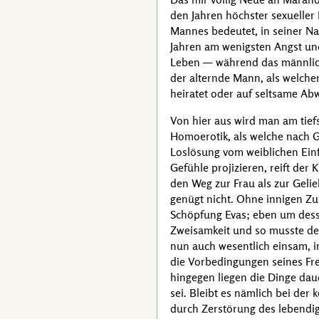
den Jahren höchster sexueller
Mannes bedeutet, in seiner Na
Jahren am wenigsten Angst und
Leben — während das männlich
der alternde Mann, als welche
heiratet oder auf seltsame Ab
Von hier aus wird man am tiefs
Homoerotik, als welche nach
G
Loslösung vom weiblichen Einfl
Gefühle projizieren, reift de
den Weg zur Frau als zur Geli
genügt nicht. Ohne innigen Z
Schöpfung Evas; eben um desse
Zweisamkeit und so musste der
nun auch wesentlich einsam, i
die Vorbedingungen seines Fre
hingegen liegen die Dinge dau
sei. Bleibt es nämlich bei der
durch Zerstörung des lebendigen