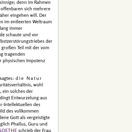
chsinnige; denn im Rahmen
s offenbaren sich mehrere
näher eingehen will. Der
en im entleerten Weltraum
elang immer
rde schaute und vor
elbstzerstörungstriebes der
m großen Teil mit der vom
ng tragenden
r physischen Impotenz
esagtes:
die Natur
ritätsverhältnis, wohl
 ein solches der
edingt Entwurzelung aus
r-Intellektuellen des
bild des vollkommen
ne Gott als vergeistigte
nglich Phallus, Guru und
schrieb der Frau
GOETHE