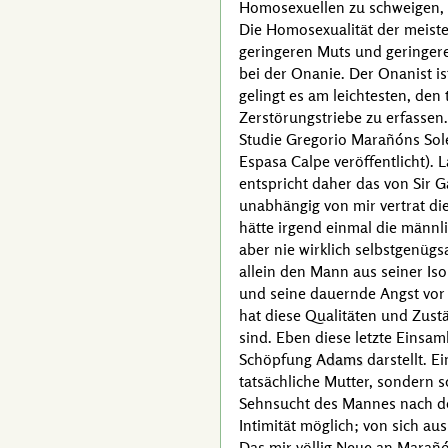
Homosexuellen zu schweigen, 
Die Homosexualität der meisten
geringeren Muts und geringerer
bei der Onanie. Der Onanist is
gelingt es am leichtesten, de
Zerstörungstriebe zu erfassen
Studie
Gregorio Marañóns
Sol
Espasa Calpe
veröffentlicht). 
entspricht daher das von
Sir 
unabhängig von mir vertrat di
hätte irgend einmal die männli
aber nie wirklich selbstgenüg
allein den Mann aus seiner Iso
und seine dauernde Angst vor 
hat diese Qualitäten und Zustä
sind. Eben diese letzte Einsa
Schöpfung
Adams
darstellt. E
tatsächliche Mutter, sondern
Sehnsucht des Mannes nach de
Intimität möglich; von sich a
Das mir völlig Neue an
Marañ