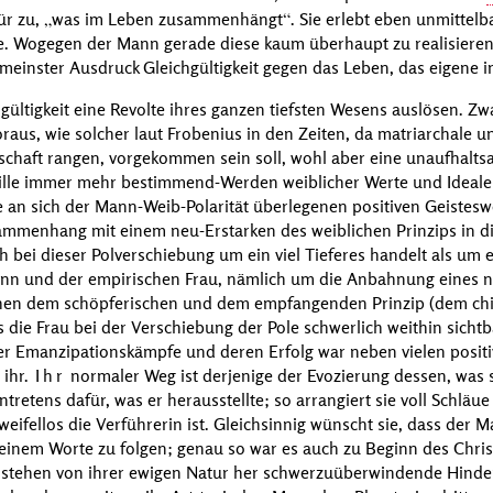
ür zu,
was im Leben zusammenhängt
. Sie erlebt eben unmittelb
ogegen der Mann gerade diese kaum überhaupt zu realisieren f
emeinster Ausdruck Gleichgültigkeit gegen das Leben, das eigene i
gültigkeit eine Revolte ihres ganzen tiefsten Wesens auslösen. Zw
raus, wie solcher laut
Frobenius
in den Zeiten, da matriarchale u
chaft rangen, vorgekommen sein soll, wohl aber eine unaufhalts
 Stille immer mehr bestimmend-Werden weiblicher Werte und Ideale
 an sich der Mann-Weib-Polarität überlegenen positiven Geistesw
ammenhang mit einem neu-Erstarken des weiblichen Prinzips in di
ch bei dieser Polverschiebung um ein viel Tieferes handelt als u
nn und der empirischen Frau, nämlich um die Anbahnung eines 
hen dem schöpferischen und dem empfangenden Prinzip (dem chi
die Frau bei der Verschiebung der Pole schwerlich weithin sichtbar
ihrer Emanzipationskämpfe und deren Erfolg war neben vielen posit
 ihr.
Ihr
normaler Weg ist derjenige der Evozierung dessen, was 
tretens dafür, was er herausstellte; so arrangiert sie voll Schläue
eifellos die Verführerin ist. Gleichsinnig wünscht sie, dass der 
seinem Worte zu folgen; genau so war es auch zu Beginn des Chri
Frau stehen von ihrer ewigen Natur her schwerzuüberwindende Hind