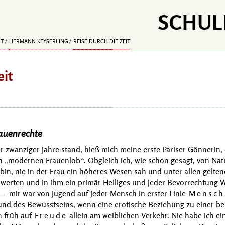
SCHUL
IT
HERMANN KEYSERLING
REISE DURCH DIE ZEIT
eit
auenrechte
r zwanziger Jahre stand, hieß mich meine erste Pariser Gönnerin,
en
modernen Frauenlob
. Obgleich ich, wie schon gesagt, von Na
bin, nie in der Frau ein höheres Wesen sah und unter allen gelt
rwerten und in ihm ein primär Heiliges und jeder Bevorrechtung 
 mir war von Jugend auf jeder Mensch in erster Linie
Mensch
und des Bewusstseins, wenn eine erotische Beziehung zu einer be
n früh auf
Freude
allein am weiblichen Verkehr. Nie habe ich e