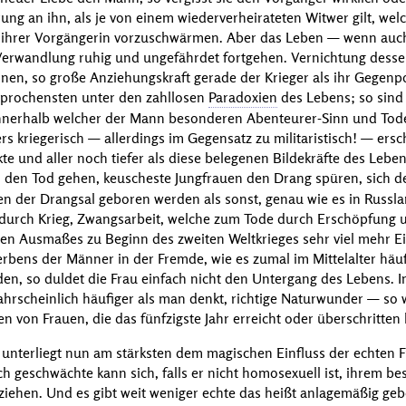
ung an ihn, als je von einem wiederverheirateten Witwer gilt, we
on ihrer Vorgängerin vorzuschwärmen. Aber das Leben — wenn auch
erwandlung ruhig und ungefährdet fortgehen. Vernichtung desselb
en, so große Anziehungskraft gerade der Krieger als ihr Gegenpol
sprochensten unter den zahllosen
Paradoxien
des Lebens; so sind 
innerhalb welcher der Mann besonderen Abenteurer-Sinn und Tod
s kriegerisch — allerdings im Gegensatz zu militaristisch! — ersch
kte und aller noch tiefer als diese belegenen Bildekräfte des Leben
n den Tod gehen, keuscheste Jungfrauen den Drang spüren, sich 
n der Drangsal geboren werden als sonst, genau wie es in Russlan
durch Krieg, Zwangsarbeit, welche zum Tode durch Erschöpfung 
en Ausmaßes zu Beginn des zweiten Weltkrieges sehr viel mehr E
erbens der Männer in der Fremde, wie es zumal im Mittelalter häu
n, so duldet die Frau einfach nicht den Untergang des Lebens
ahrscheinlich häufiger als man denkt, richtige Naturwunder — so 
n von Frauen, die das fünfzigste Jahr erreicht oder überschritten 
nterliegt nun am stärksten dem magischen Einfluss der echten F
 geschwächte kann sich, falls er nicht homosexuell ist, ihrem b
ziehen. Und es gibt weit weniger echte das heißt anlagemäßig ge