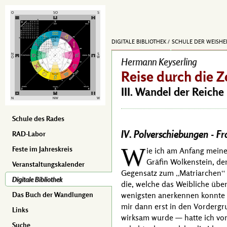
DIGITALE BIBLIOTHEK
SCHULE DER WEISHE
Hermann Keyserling
Reise durch die Z
III. Wandel der Reiche
Schule des Rades
IV. Polverschiebungen -
Fr
RAD-Labor
W
Feste im Jahreskreis
ie ich am Anfang meine
Gräfin Wolkenstein
, d
Veranstaltungskalender
Gegensatz zum
Matriarchen
Digitale Bibliothek
die, welche das Weibliche übe
wenigsten anerkennen konnte —
Das Buch der Wandlungen
mir dann erst in den Vordergr
Links
wirksam wurde — hatte ich vo
Suche