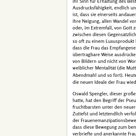
ihr Sinn für Erhaltung des Bes
Ausdrucksfähigkeit, endlich u
ist, dass sie einerseits andau
ihre Neigung, allen Wandel vo
oder, im Extremfall, von Gott 
zwischen diesen Gegensätzlichk
so oft zu einem Luxusprodukt 
dass die Frau das Empfangene 
übertragbare Weise ausdrücken
von Bildern und nicht von Wort
weiblicher Mentalität (die Mut
Abendmahl und so fort). Heut
die neuen Ideale der Frau wie
Oswald Spengler
, dieser große
hatte, hat den Begriff der Ps
fruchtbarsten unter den neuere
Zutiefst und letztendlich verf
der Frauenemanzipationsbeweg
dass diese Bewegung zum beme
verbriefte und anerkannte Fra