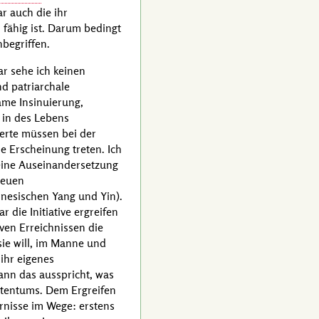
ar auch die ihr
ähig ist. Darum bedingt
nbegriffen.
ar sehe ich keinen
nd patriarchale
ame Insinuierung,
 in des Lebens
erte müssen bei der
e Erscheinung treten. Ich
m eine Auseinandersetzung
neuen
nesischen Yang und Yin).
 die Initiative ergreifen
iven Erreichnissen die
sie will, im Manne und
 ihr eigenes
Mann das ausspricht, was
stentums. Dem Ergreifen
ernisse im Wege: erstens