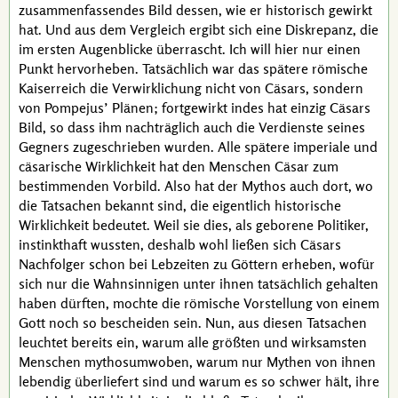
zusammenfassendes Bild dessen, wie er historisch gewirkt
hat. Und aus dem Vergleich ergibt sich eine Diskrepanz, die
im ersten Augenblicke überrascht. Ich will hier nur einen
Punkt hervorheben. Tatsächlich war das spätere römische
Kaiserreich die Verwirklichung nicht von
Cäsars
, sondern
von
Pompejus’
Plänen; fortgewirkt indes hat einzig
Cäsars
Bild, so dass ihm nachträglich auch die Verdienste seines
Gegners zugeschrieben wurden. Alle spätere imperiale und
cäsarische Wirklichkeit hat den Menschen
Cäsar
zum
bestimmenden Vorbild. Also hat der Mythos auch dort, wo
die Tatsachen bekannt sind, die eigentlich historische
Wirklichkeit bedeutet. Weil sie dies, als geborene Politiker,
instinkthaft wussten, deshalb wohl ließen sich
Cäsars
Nachfolger schon bei Lebzeiten zu Göttern erheben, wofür
sich nur die Wahnsinnigen unter ihnen tatsächlich gehalten
haben dürften, mochte die römische Vorstellung von einem
Gott noch so bescheiden sein. Nun, aus diesen Tatsachen
leuchtet bereits ein, warum alle größten und wirksamsten
Menschen mythosumwoben, warum nur Mythen von ihnen
lebendig überliefert sind und warum es so schwer hält, ihre