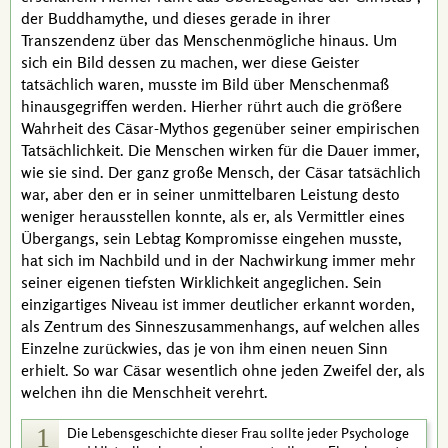
der
Buddha
mythe, und dieses gerade in ihrer
Transzendenz
über das Menschenmögliche hinaus. Um
sich ein Bild dessen zu machen, wer diese Geister
tatsächlich waren, musste im Bild über Menschenmaß
hinausgegriffen werden. Hierher rührt auch die größere
Wahrheit des
Cäsar
-Mythos gegenüber seiner empirischen
Tatsächlichkeit. Die Menschen wirken für die Dauer immer,
wie sie sind. Der ganz große Mensch, der
Cäsar
tatsächlich
war, aber den er in seiner unmittelbaren Leistung desto
weniger herausstellen konnte, als er, als Vermittler eines
Übergangs, sein Lebtag Kompromisse eingehen musste,
hat sich im Nachbild und in der Nachwirkung immer mehr
seiner eigenen tiefsten Wirklichkeit angeglichen. Sein
einzigartiges Niveau ist immer deutlicher erkannt worden,
als Zentrum des Sinneszusammenhangs, auf welchen alles
Einzelne zurückwies, das je von ihm einen neuen Sinn
erhielt. So war
Cäsar
wesentlich ohne jeden Zweifel der, als
welchen ihn die Menschheit verehrt.
1
Die Lebensgeschichte dieser Frau sollte jeder Psychologe