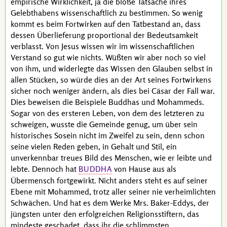
empirische Wirklichkeit, ja die bloße Tatsache ihres
Gelebthabens wissenschaftlich zu bestimmen. So wenig
kommt es beim Fortwirken auf den Tatbestand an, dass
dessen Überlieferung proportional der Bedeutsamkeit
verblasst. Von
Jesus
wissen wir im wissenschaftlichen
Verstand so gut wie nichts. Wüßten wir aber noch so viel
von ihm, und widerlegte das Wissen den Glauben selbst in
allen Stücken, so würde dies an der Art seines Fortwirkens
sicher noch weniger ändern, als dies bei
Cäsar
der Fall war.
Dies beweisen die Beispiele
Buddhas
und
Mohammeds
.
Sogar von des ersteren Leben, von dem des letzteren zu
schweigen, wusste die Gemeinde genug, um über sein
historisches Sosein nicht im Zweifel zu sein, denn schon
seine vielen Reden geben, in Gehalt und Stil, ein
unverkennbar treues Bild des Menschen, wie er leibte und
lebte. Dennoch hat
von Hause aus als
BUDDHA
Übermensch fortgewirkt. Nicht anders steht es auf seiner
Ebene mit
Mohammed
, trotz aller seiner nie verheimlichten
Schwächen. Und hat es dem Werke
Mrs. Baker-Eddys
, der
jüngsten unter den erfolgreichen Religionsstiftern, das
mindeste geschadet, dass ihr die schlimmsten