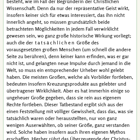
besteht, wie im Fall der Begründerin der Christlichen
Wissenschaft. Denn da nur der repräsentative Geist wirkt,
insofern keiner sich für etwas interessiert, das ihn nicht
innerlich angeht, so müssen grundsätzlich beide
betrachteten Möglichkeiten in jedem Fall verwirklicht
gewesen sein, wo ganz große historische Wirkung vorliegt;
auch die der
tatsächlichen
Größe des
vorausgesetzten großen Menschen (um schnell die andere
Seite zu berühren), denn keiner kann erfinden, was er gar
nicht ist, und gelangten neue Impulse durch jemand in die
Welt, so muss ein entsprechender Urheber wohl gelebt
haben. Die meisten Großen, welche als Vorbilder fortleben,
bedeuten insofern Kreuzungsprodukte aus gelebter und
übertragener Wirklichkeit. Aber es hat immerhin einige so
ungeheuer Große gegeben, dass sie rein aus eigenem
Rechte fortleben. Dieser Tatbestand ergibt sich aus der
einen Feststellung mit völliger Gewissheit, dass das, was sie
tatsächlich waren oder herausstellten, nur von ganz
wenigen Auserwählten, ob seiner Größe, ganz verstanden
wird. Solche haben insofern auch ihren eigenen Mythos
erschaffen. Hierher rührt das Überzeugende der
Christus
-,