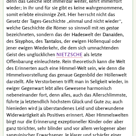
denn das Gleiche lebt immerdar weiter, kehrt immerfort
wieder; in ihr und für sie gibt es keine wahrgenommene,
somit erlebte einsinnige Zeit. Hier herrscht nicht das
Gesetz der Tages-Geschichte
einmal und nicht wieder
,
welche Geschichte die Römer so sinnvoll mit
res gestae
bezeichneten, sondern das der
Hades
­welt der
Danaiden
,
des
Sisyphos
, des
Tantalos
, der ewigen Höllenqual oder
jener ewigen Wiederkehr, die dem sich umnachtenden
Geist des unglücklichen
als letzte
NIETZSCHE
Offenbarung einleuchtete. Rein theoretisch kann die Welt
des Erinnerten auch eine Himmel-Welt sein, wie denn die
Himmelsvorstellung das genaue Gegenbild der Höllenwelt
darstellt. Alle Verstorbenen trifft man in Seligkeit wieder, in
ewiger Gegenwart lebt alles Gewesene harmonisch
nebeneinander fort, denn alles, auch das Allerschlimmste,
führte ja letztendlich höchstem Glück und Gute zu; auch
hienieden wird ja überstandenes Leid und überwundene
Widerwärtigkeit als Positives erinnert. Aber Himmelswelten
birgt nur die Erinnerung
exzeptioneller
Kinder oder aber
ganz törichter, sehr blinder und vor allem verlogener aber
sanguinischer Erwachsener. Je klarer und schärfer einer