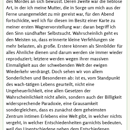
des Mordes an sich bewusst. Deren zweite war die lieblose
Art, in der ich meine Mutter, die in Sorge um mich aus der
Ferne unangemeldet zu mir gereist war, für den Abend
fortschickte, weil ich für diesen im Besitz einer Karte zu
meiner ersten
Wagner
­vorstellung war: daran begriff ich
den Sinn sündhafter Selbstsucht. Wahrscheinlich geht es
den Meisten so, dass erinnerte kleine Verfehlungen sie
mehr belasten, als große. Erstere können als Sinnbilder für
alles Ähnliche dienen und darum werden sie immer wieder
reproduziert; letztere werden wegen ihrer massiven
Einmaligkeit aus der schwebenden Welt der ewigen
Wiederkehr verdrängt. Doch sehen wir von allem
Sonderlichen und Besonderen ab: ist es, vom Standpunkt
des
wach-tätigen
Lebens geurteilt, nicht eine
Ungeheuerlichkeit, eine allen Gesetzen der
Wahrscheinlichkeit nicht allein, sondern auch der Billigkeit
widersprechende
Paradoxie
, eine Grausamkeit
sondergleichen, dass es zunächst dem geheimsten
Zentrum intimen Erlebens eine Welt gibt, in welcher nichts
vergeht, in welcher Entschiedenheiten garnichts bedeuten,
weil das Unentschiedene neben dem Entschiedenen