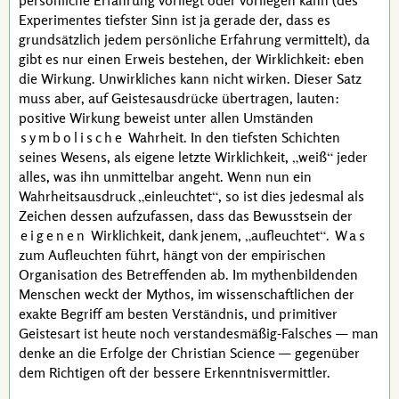
persönliche Erfahrung vorliegt oder vorliegen kann (des
Experimentes tiefster Sinn ist ja gerade der, dass es
grundsätzlich jedem persönliche Erfahrung vermittelt), da
gibt es nur einen Erweis bestehen, der Wirklichkeit: eben
die Wirkung. Unwirkliches kann nicht wirken. Dieser Satz
muss aber, auf Geistesausdrücke übertragen, lauten:
positive Wirkung beweist unter allen Umständen
symbolische
Wahrheit. In den tiefsten Schichten
seines Wesens, als eigene letzte Wirklichkeit,
weiß
jeder
alles, was ihn unmittelbar angeht. Wenn nun ein
Wahrheitsausdruck
einleuchtet
, so ist dies jedesmal als
Zeichen dessen aufzufassen, dass das Bewusstsein der
eigenen
Wirklichkeit, dank jenem,
aufleuchtet
.
Was
zum Aufleuchten führt, hängt von der empirischen
Organisation des Betreffenden ab. Im mythenbildenden
Menschen weckt der Mythos, im wissenschaftlichen der
exakte Begriff am besten Verständnis, und primitiver
Geistesart ist heute noch verstandesmäßig-Falsches — man
denke an die Erfolge der
Christian Science
— gegenüber
dem Richtigen oft der bessere Erkenntnisvermittler.