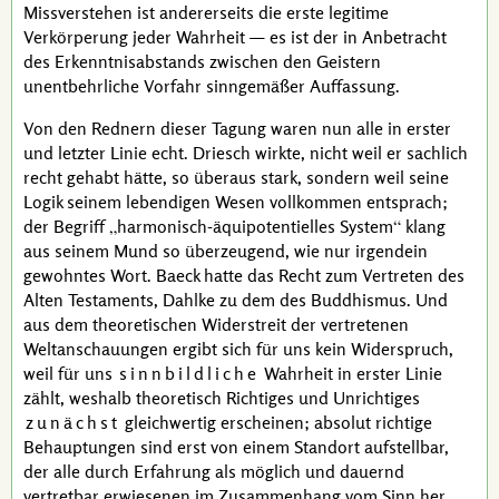
Missverstehen ist andererseits die erste legitime
Verkörperung jeder Wahrheit — es ist der in Anbetracht
des Erkenntnisabstands zwischen den Geistern
unentbehrliche Vorfahr sinngemäßer Auffassung.
Von den Rednern dieser Tagung waren nun alle in erster
und letzter Linie echt.
Driesch
wirkte, nicht weil er sachlich
recht gehabt hätte, so überaus stark, sondern weil seine
Logik seinem lebendigen Wesen vollkommen entsprach;
der Begriff
harmonisch-äquipotentielles System
klang
aus seinem Mund so überzeugend, wie nur irgendein
gewohntes Wort.
Baeck
hatte das Recht zum Vertreten des
Alten Testaments
,
Dahlke
zu dem des Buddhismus. Und
aus dem theoretischen Widerstreit der vertretenen
Weltanschauungen ergibt sich für uns kein Widerspruch,
weil für uns
sinnbildliche
Wahrheit in erster Linie
zählt, weshalb theoretisch Richtiges und Unrichtiges
zunächst
gleichwertig erscheinen; absolut richtige
Behauptungen sind erst von einem Standort aufstellbar,
der alle durch Erfahrung als möglich und dauernd
vertretbar erwiesenen im Zusammenhang vom Sinn her