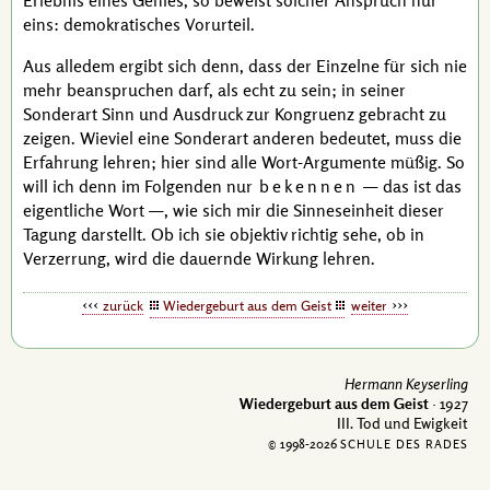
Erlebnis eines Genies, so beweist solcher Anspruch nur
eins: demokratisches Vorurteil.
Aus alledem ergibt sich denn, dass der Einzelne für sich nie
mehr beanspruchen darf, als echt zu sein; in seiner
Sonderart Sinn und Ausdruck zur
Kongruenz
gebracht zu
zeigen. Wieviel eine Sonderart anderen bedeutet, muss die
Erfahrung lehren; hier sind alle Wort-Argumente müßig. So
will ich denn im Folgenden nur
bekennen
— das ist das
eigentliche Wort —, wie sich mir die Sinneseinheit dieser
Tagung darstellt. Ob ich sie objektiv richtig sehe, ob in
Verzerrung, wird die dauernde Wirkung lehren.
zurück
Wiedergeburt aus dem Geist
weiter
Hermann Keyserling
Wiedergeburt aus dem Geist
· 1927
III. Tod und Ewigkeit
© 1998-
2026
SCHULE DES RADES