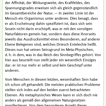
der
Affinität
, der Wirkungsweite, des Kraftfeldes, des
Spannungsgrades erweisen sich als gleich gegenständlich
im Gesamtbereiche der Natur. — In zweiter Linie ist der
Mensch ein Organismus unter anderen. Dies besagt, dass
er als Erscheinung dahin spezifiziert ist, dass sich sein
Sosein nicht darin erschöpft, was er mit den sonstigen
Naturfaktoren gemein hat, sondern dass diese ihrerseits
jeweils das Ausdrucksmittel eines Besonderen, auf anderer
Ebene Belegenen sind, welches
Driesch
Entelechie
heißt.
Dieses nun hat seinen Seinsgrund im Meta-Physischen,
d. h.
in dem, was in das Reich des Sinnbegriffes gehört. Von
hier aus beurteilt nun stellt jeder ein wesentlich Einziges
dar: er ist nur mehr er selbst und kein Geschöpf unter
anderen.
Vom Menschen in diesem letzten, wesenhaften Sinn habe
ich schon oft gehandelt. Die meisten praktischen Probleme
stellen sich indes auf den beiden zuerst betrachteten
Ebenen. Als metaphysisches Wesen kann er sich doch nie
anders als gemäß den allgemeinen Naturgesetzen
manifestieren. Von dem besonderen Aspekt dieses