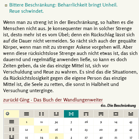
Bittere Beschränkung: Beharrlichkeit bringt Unheil.
Reue schwindet.
Wenn man zu streng ist in der Beschränkung, so halten es die
Menschen nicht aus. Je konsequenter man in solcher Strenge
ist, desto mehr ist es vom Übel; denn ein Rückschlag lässt sich
auf die Dauer nicht vermeiden. So rächt sich auch der gequälte
Körper, wenn man mit zu strenger Askese vorgehen will. Aber
wenn diese rücksichtslose Strenge auch nicht etwas ist, das sich
dauernd und regelmäßig anwenden ließe, so kann es doch
Zeiten geben, da sie das einzige Mittel ist, sich vor
Verschuldung und Reue zu wahren. Es sind das die Situationen,
da Rücksichtslosigkeit gegen die eigene Person das einzige
Mittel ist, die Seele zu retten, die sonst in Halbheit und
Versuchung unterginge.
zurück
I Ging · Das Buch der Wandlungen
weiter
60. Die Beschränkung
1
11
34
5
26
9
14
43
12
2
16
8
23
20
35
45
25
24
51
3
27
42
21
17