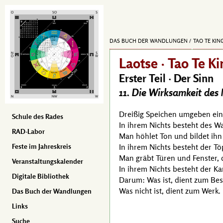
DAS BUCH DER WANDLUNGEN
TAO TE KIN
Laotse · Tao Te Ki
Erster Teil · Der Sinn
11. Die Wirksamkeit des
Dreißig Speichen umgeben ei
Schule des Rades
In ihrem Nichts besteht des W
RAD-Labor
Man höhlet Ton und bildet ihn
In ihrem Nichts besteht der Tö
Feste im Jahreskreis
Man gräbt Türen und Fenster,
Veranstaltungskalender
In ihrem Nichts besteht der 
Digitale Bibliothek
Darum: Was ist, dient zum Besi
Was nicht ist, dient zum Werk.
Das Buch der Wandlungen
Links
Suche