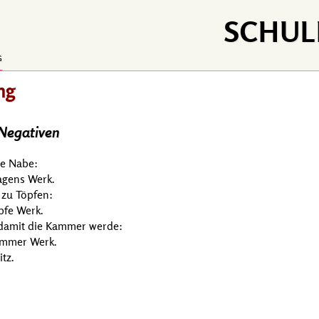
SCHUL
G
ng
 Negativen
ne Nabe:
agens Werk.
 zu Töpfen:
pfe Werk.
 damit die Kammer werde:
Kammer Werk.
tz.