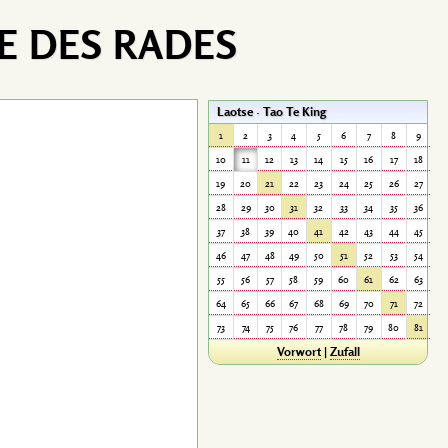
E DES RADES
Laotse · Tao Te King
1
2
3
4
5
6
7
8
9
10
11
12
13
14
15
16
17
18
19
20
21
22
23
24
25
26
27
28
29
30
31
32
33
34
35
36
37
38
39
40
41
42
43
44
45
46
47
48
49
50
51
52
53
54
55
56
57
58
59
60
61
62
63
64
65
66
67
68
69
70
71
72
73
74
75
76
77
78
79
80
81
Vorwort
|
Zufall