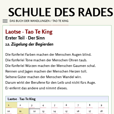
SCHULE DES RADES
DAS BUCH DER WANDLUNGEN
TAO TE KING
Laotse · Tao Te King
Erster Teil · Der Sinn
12. Zügelung der Begierden
Die fünferlei Farben machen der Menschen Augen blind.
Die fünferlei Töne machen der Menschen Ohren taub.
Die fünferlei Würzen machen der Menschen Gaumen schal.
Rennen und Jagen machen der Menschen Herzen toll.
Seltene Güter machen der Menschen Wandel wirr.
Darum wirkt der Berufene für den Leib und nicht fürs Auge.
Er enfernt das andere und nimmt dieses.
Laotse · Tao Te King
1
2
3
4
5
6
7
8
9
10
11
12
13
14
15
16
17
18