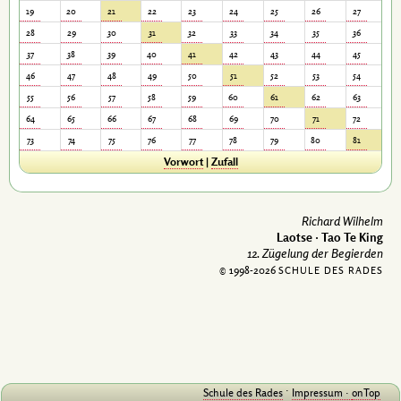
19
20
21
22
23
24
25
26
27
28
29
30
31
32
33
34
35
36
37
38
39
40
41
42
43
44
45
46
47
48
49
50
51
52
53
54
55
56
57
58
59
60
61
62
63
64
65
66
67
68
69
70
71
72
73
74
75
76
77
78
79
80
81
Vorwort
|
Zufall
Richard Wilhelm
Laotse · Tao Te King
12. Zügelung der Begierden
© 1998-
2026
SCHULE DES RADES
·
Schule des Rades
Impressum
onTop