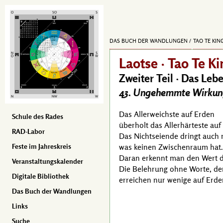
DAS BUCH DER WANDLUNGEN
TAO TE KIN
Laotse · Tao Te Ki
Zweiter Teil · Das Leb
43. Ungehemmte Wirku
Das Allerweichste auf Erden
Schule des Rades
überholt das Allerhärteste auf
RAD-Labor
Das Nichtseiende dringt auch n
was keinen Zwischenraum hat.
Feste im Jahreskreis
Daran erkennt man den Wert d
Veranstaltungskalender
Die Belehrung ohne Worte, de
Digitale Bibliothek
erreichen nur wenige auf Erde
Das Buch der Wandlungen
Links
Suche