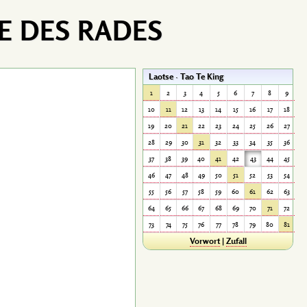
E DES RADES
Laotse · Tao Te King
1
2
3
4
5
6
7
8
9
10
11
12
13
14
15
16
17
18
19
20
21
22
23
24
25
26
27
28
29
30
31
32
33
34
35
36
37
38
39
40
41
42
43
44
45
46
47
48
49
50
51
52
53
54
55
56
57
58
59
60
61
62
63
64
65
66
67
68
69
70
71
72
73
74
75
76
77
78
79
80
81
Vorwort
|
Zufall