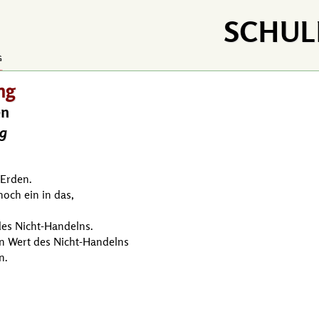
SCHUL
G
ng
en
ng
 Erden.
och ein in das,
es Nicht-Handelns.
n Wert des Nicht-Handelns
n.