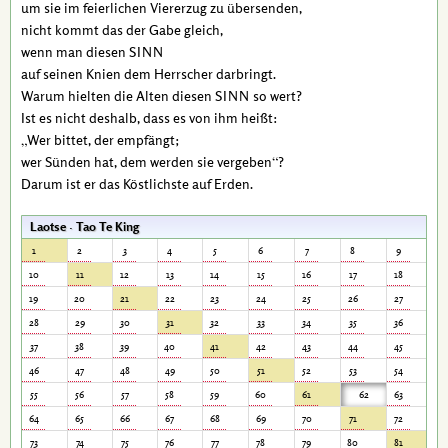
um sie im feierlichen Viererzug zu übersenden,
nicht kommt das der Gabe gleich,
wenn man diesen
SINN
auf seinen Knien dem Herrscher darbringt.
Warum hielten die Alten diesen
so wert?
SINN
Ist es nicht deshalb, dass es von ihm heißt:
Wer bittet, der empfängt;
wer Sünden hat, dem werden sie vergeben
?
Darum ist er das Köstlichste auf Erden.
Laotse · Tao Te King
1
2
3
4
5
6
7
8
9
10
11
12
13
14
15
16
17
18
19
20
21
22
23
24
25
26
27
28
29
30
31
32
33
34
35
36
37
38
39
40
41
42
43
44
45
46
47
48
49
50
51
52
53
54
55
56
57
58
59
60
61
62
63
64
65
66
67
68
69
70
71
72
73
74
75
76
77
78
79
80
81