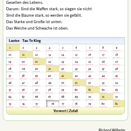
Gesellen des Lebens.
Darum: Sind die Waffen stark, so siegen sie nicht
Sind die Bäume stark, so werden sie gefällt.
Das Starke und Große ist unten.
Das Weiche und Schwache ist oben.
Laotse · Tao Te King
1
2
3
4
5
6
7
8
9
10
11
12
13
14
15
16
17
18
19
20
21
22
23
24
25
26
27
28
29
30
31
32
33
34
35
36
37
38
39
40
41
42
43
44
45
46
47
48
49
50
51
52
53
54
55
56
57
58
59
60
61
62
63
64
65
66
67
68
69
70
71
72
73
74
75
76
77
78
79
80
81
Vorwort
|
Zufall
Richard Wilhelm