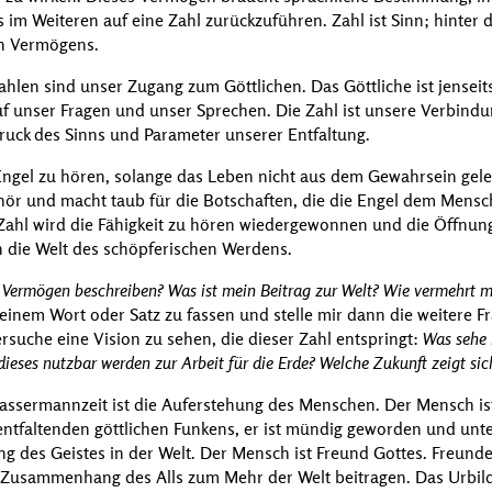
 im Weiteren auf eine Zahl zurückzuführen. Zahl ist Sinn; hinter de
en Vermögens.
hlen sind unser Zugang zum Göttlichen. Das Göttliche ist jenseits 
 unser Fragen und unser Sprechen. Die Zahl ist unsere Verbindung
uck des Sinns und Parameter unserer Entfaltung.
 Engel zu hören, solange das Leben nicht aus dem Gewahrsein gele
ehör und macht taub für die Botschaften, die die Engel dem Men
Zahl wird die Fähigkeit zu hören wiedergewonnen und die Öffnu
n die Welt des schöpferischen Werdens.
 Vermögen beschreiben? Was ist mein Beitrag zur Welt? Wie vermehrt 
 einem Wort oder Satz zu fassen und stelle mir dann die weitere F
ersuche eine Vision zu sehen, die dieser Zahl entspringt:
Was sehe 
eses nutzbar werden zur Arbeit für die Erde? Welche Zukunft zeigt sich
ssermannzeit ist die Auferstehung des Menschen. Der Mensch ist
ntfaltenden göttlichen Funkens, er ist mündig geworden und unte
 des Geistes in der Welt. Der Mensch ist Freund Gottes. Freunde 
Zusammenhang des Alls zum Mehr der Welt beitragen. Das Urbil