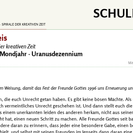
SCHUL
· SPIRALE DER KREATIVEN ZEIT
eis
er kreativen Zeit
Mondjahr · Uranusdezennium
Mi
um Weisung, damit das Fest der Freunde Gottes 1996 uns Erneuerung und
n, die euch Unrecht getan haben. Es gibt keine bösen Mächte. Als 
 vermeintliches Unrecht geschehen ist. Und dann stellt euch die 
s einem unerkannten leiden des anderen herkam, nicht aus seine
cht hat, einen neuen Schritt zu machen. Alle Freunde Gottes seit 
dere daran zu erinnern, dass jeder eine besondere Gabe, einen 
ielt, und selbst mit seinen Freunden im Jenseits dann daran ging,