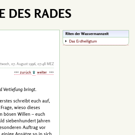
E DES RADES
Riten der Wassermannzeit
Das Erdheiligtum
ttwoch, 07. August 1996, 07:48 MEZ
zurück
weiter
 Vertiefung bringt.
erstes schreibt euch auf,
Frage, wieso dieses
m bösen Willen – euch
bald siebenhundert Jahren
besonderen Auftrag vor
 einige Ansätze so in sich