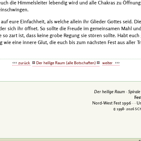
euch die Himmelsleiter lebendig wird und alle Chakras zu Öffnung
einschwingen.
f eure Einfachheit, als welche allein ihr Glieder Gottes seid. Di
n der sich ihr öffnet. So sollte die Freude im gemeinsamen Mahl u
ie so zart ist, dass keine grobe Regung sie stören sollte. Habt euc
ng wie eine innere Glut, die euch bis zum nächsten Fest aus aller 
zurück
Der heilige Raum (alle Botschaften)
weiter
Der heilige Raum ·
Spirale
Fes
Nord-West Fest 1996 ·
· U
© 1998-
2026
SC