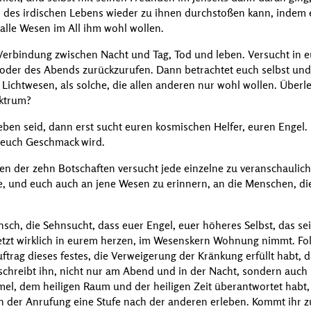
ier des irdischen Lebens wieder zu ihnen durchstoßen kann, indem
 alle Wesen im All ihm wohl wollen.
 Verbindung zwischen Nacht und Tag, Tod und leben. Versucht in
er des Abends zurückzurufen. Dann betrachtet euch selbst und d
ichtwesen, als solche, die allen anderen nur wohl wollen. Überleg
ektrum?
en seid, dann erst sucht euren kosmischen Helfer, euren Engel. 
r euch Geschmack wird.
n der zehn Botschaften versucht jede einzelne zu veranschauliche
ere, und euch auch an jene Wesen zu erinnern, an die Menschen, di
sch, die Sehnsucht, dass euer Engel, euer höheres Selbst, das se
, jetzt wirklich in eurem herzen, im Wesenskern Wohnung nimmt. F
ftrag dieses festes, die Verweigerung der Kränkung erfüllt habt,
hreibt ihn, nicht nur am Abend und in der Nacht, sondern auch 
, dem heiligen Raum und der heiligen Zeit überantwortet habt, 
n der Anrufung eine Stufe nach der anderen erleben. Kommt ihr zu