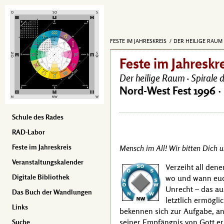
FESTE IM JAHRESKREIS
DER HEILIGE RAUM 
Feste im Jahreskr
Der heilige Raum ·
Spirale d
Nord-West Fest 1996 ·
Schule des Rades
RAD-Labor
Feste im Jahreskreis
Mensch im All! Wir bitten Dich 
Veranstaltungskalender
Verzeiht all dene
Digitale Bibliothek
wo und wann euch
Unrecht – das au
Das Buch der Wandlungen
letztlich ermögli
Links
bekennen sich zur Aufgabe, an
seiner Empfängnis von Gott erh
Suche